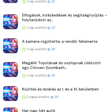
1 nap ezelőtt
22
Elfogások, intézkedések és segítségnyújtás –
folytatódott az...
1 nap ezelőtt
23
A kamera rögzítette, a rendőr felismerte
1 nap ezelőtt
26
Megálló Toyotának és oszlopnak ütközött
egy Citroen Szombath...
1 nap ezelőtt
26
Kiürítés és lezárás az I. és a XI. kerületben
2 napja ezelőtt
25
Hat nap, hét autó