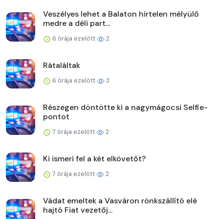
Veszélyes lehet a Balaton hirtelen mélyülő
medre a déli part...
6 órája ezelőtt
2
Rátaláltak
6 órája ezelőtt
3
Részegen döntötte ki a nagymágocsi Selfie-
pontot
7 órája ezelőtt
2
Ki ismeri fel a két elkövetőt?
7 órája ezelőtt
2
Vádat emeltek a Vasváron rönkszállító elé
hajtó Fiat vezetőj...