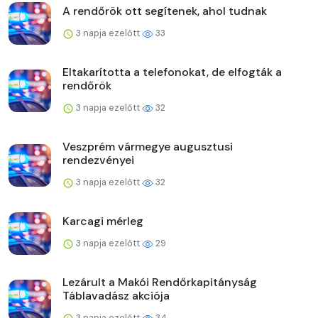
A rendőrök ott segítenek, ahol tudnak
3 napja ezelőtt
33
Eltakarította a telefonokat, de elfogták a
rendőrök
3 napja ezelőtt
32
Veszprém vármegye augusztusi
rendezvényei
3 napja ezelőtt
32
Karcagi mérleg
3 napja ezelőtt
29
Lezárult a Makói Rendőrkapitányság
Táblavadász akciója
3 napja ezelőtt
34