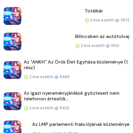
Totálkár
2 éve ezelőtt
5672
Bilincsben az autótolvaj
2 éve ezelőtt
5513
Az "ANKH" Az Örök Élet Egyháza közleménye (1.
rész)
2 éve ezelőtt
5465
Az igazi nyereményjátékok győzteseit nem
telefonon értesítik...
2 éve ezelőtt
5429
Az LMP parlamenti frakciójának közleménye