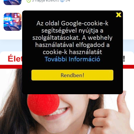
3 napja ezelőtt
34
Ütéssel rendezte a konfliktust
3 napja ezelőtt
32