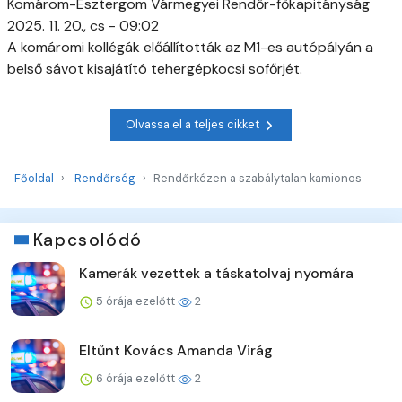
Komárom-Esztergom Vármegyei Rendőr-főkapitányság
2025. 11. 20., cs - 09:02
A komáromi kollégák előállították az M1-es autópályán a
belső sávot kisajátító tehergépkocsi sofőrjét.
Olvassa el a teljes cikket
Főoldal
Rendőrség
Rendőrkézen a szabálytalan kamionos
Kapcsolódó
Kamerák vezettek a táskatolvaj nyomára
5 órája ezelőtt
2
Eltűnt Kovács Amanda Virág
6 órája ezelőtt
2