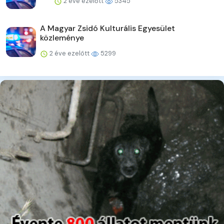
2 éve ezelőtt
5345
A Magyar Zsidó Kulturális Egyesület
közleménye
2 éve ezelőtt
5299