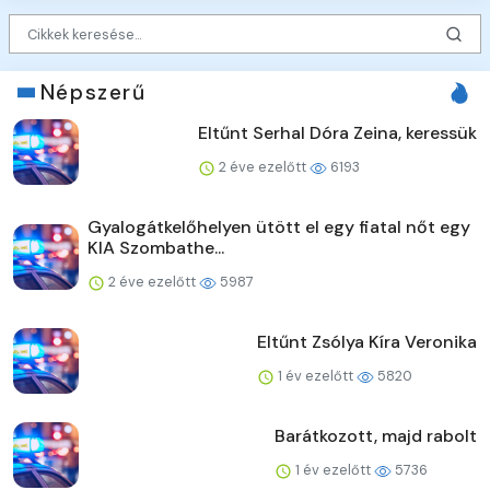
Népszerű
Eltűnt Serhal Dóra Zeina, keressük
2 éve ezelőtt
6193
Gyalogátkelőhelyen ütött el egy fiatal nőt egy
KIA Szombathe...
2 éve ezelőtt
5987
Eltűnt Zsólya Kíra Veronika
1 év ezelőtt
5820
Barátkozott, majd rabolt
1 év ezelőtt
5736