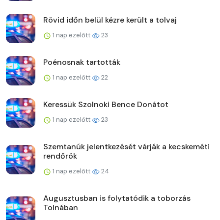
Rövid időn belül kézre került a tolvaj
1 nap ezelőtt
23
Poénosnak tartották
1 nap ezelőtt
22
Keressük Szolnoki Bence Donátot
1 nap ezelőtt
23
Szemtanúk jelentkezését várják a kecskeméti
rendőrök
1 nap ezelőtt
24
Augusztusban is folytatódik a toborzás
Tolnában