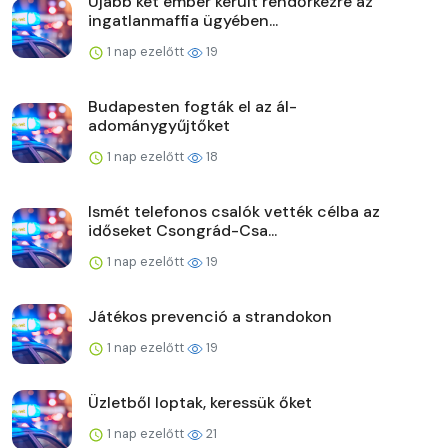
Újabb két ember került rendőrkézre az
ingatlanmaffia ügyében...
1 nap ezelőtt
19
Budapesten fogták el az ál-
adománygyűjtőket
1 nap ezelőtt
18
Ismét telefonos csalók vették célba az
időseket Csongrád-Csa...
1 nap ezelőtt
19
Játékos prevenció a strandokon
1 nap ezelőtt
19
Üzletből loptak, keressük őket
1 nap ezelőtt
21