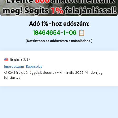
Adó 1%-hoz adószám:
18464654-1-06 📋
(
Kattintson az adószámra a másoláshoz.
)
English (US)
Impresszum
·
Kapcsolat
·
© Kék hírek, bűnügyek, balesetek - Kriminális 2026. Minden jog
fenttartva