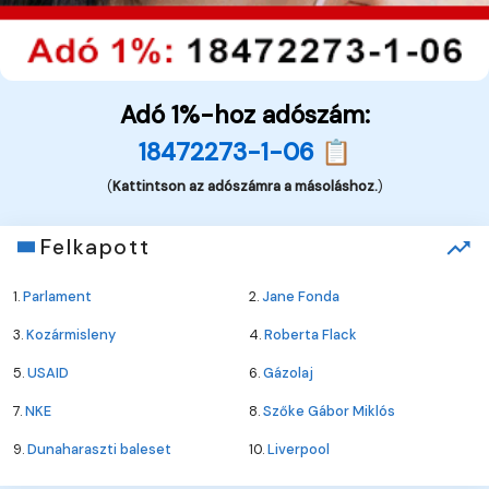
Adó 1%-hoz adószám:
18472273-1-06 📋
(
Kattintson az adószámra a másoláshoz.
)
Felkapott
1.
Parlament
2.
Jane Fonda
3.
Kozármisleny
4.
Roberta Flack
5.
USAID
6.
Gázolaj
7.
NKE
8.
Szőke Gábor Miklós
9.
Dunaharaszti baleset
10.
Liverpool