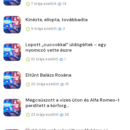
7 órája ezelőtt
14
Kinézte, ellopta, továbbadta
9 órája ezelőtt
2
Lopott „cuccokkal” üldögéltek – egy
nyomozó vette észre
10 órája ezelőtt
1
Eltűnt Balázs Roxána
20 órája ezelőtt
15
Megcsúszott a vizes úton és Alfa Romeo-t
perdített a körforg...
23 órája ezelőtt
26