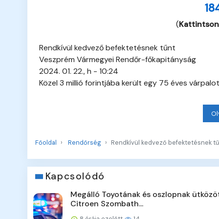
18
(
Kattintson
Rendkívül kedvező befektetésnek tűnt
Veszprém Vármegyei Rendőr-főkapitányság
2024. 01. 22., h - 10:24
Közel 3 millió forintjába került egy 75 éves várpal
Ol
Főoldal
Rendőrség
Rendkívül kedvező befektetésnek tű
Kapcsolódó
Megálló Toyotának és oszlopnak ütközö
Citroen Szombath...
8 órája ezelőtt
14