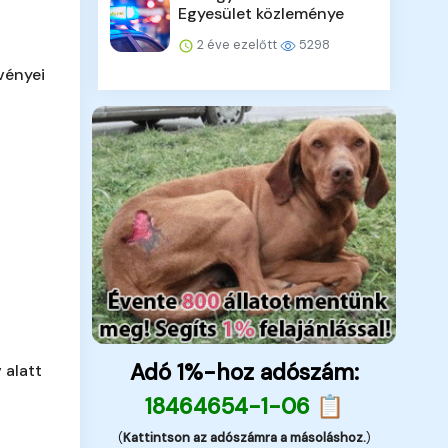
Egyesület közleménye
2 éve ezelőtt
5298
vényei
Adó 1%-hoz adószám:
 alatt
18464654-1-06 📋
(
Kattintson az adószámra a másoláshoz.
)