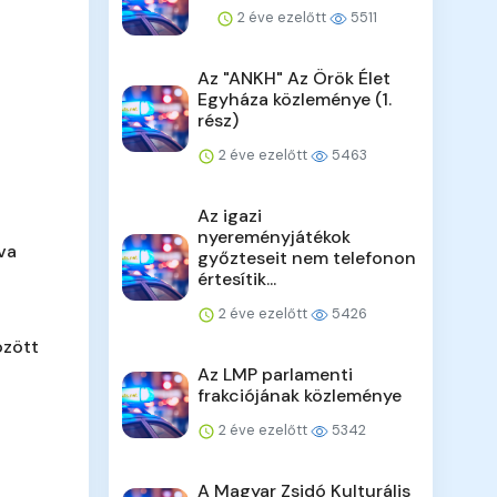
2 éve ezelőtt
5511
Az "ANKH" Az Örök Élet
Egyháza közleménye (1.
rész)
2 éve ezelőtt
5463
Az igazi
nyereményjátékok
va
győzteseit nem telefonon
értesítik...
2 éve ezelőtt
5426
özött
Az LMP parlamenti
frakciójának közleménye
2 éve ezelőtt
5342
A Magyar Zsidó Kulturális