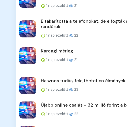
1 nap ezelőtt
21
Eltakarította a telefonokat, de elfogták 
rendőrök
1 nap ezelőtt
22
Karcagi mérleg
1 nap ezelőtt
21
Hasznos tudás, felejthetetlen élmények
1 nap ezelőtt
23
Újabb online csalás – 32 millió forint a k
1 nap ezelőtt
22