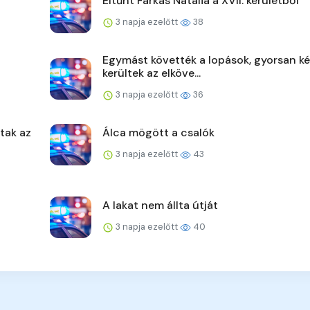
Eltűnt Farkas Natália a XVII. kerületből
3 napja ezelőtt
38
Egymást követték a lopások, gyorsan ké
kerültek az elköve...
3 napja ezelőtt
36
ltak az
Álca mögött a csalók
3 napja ezelőtt
43
A lakat nem állta útját
3 napja ezelőtt
40