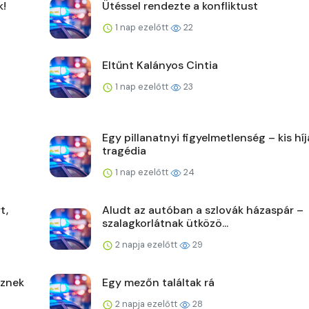
k!
Ütéssel rendezte a konfliktust
1 nap ezelőtt
22
Eltűnt Kalányos Cintia
1 nap ezelőtt
23
Egy pillanatnyi figyelmetlenség – kis hí
tragédia
1 nap ezelőtt
24
t,
Aludt az autóban a szlovák házaspár –
szalagkorlátnak ütközö...
2 napja ezelőtt
29
űznek
Egy mezőn találtak rá
2 napja ezelőtt
28