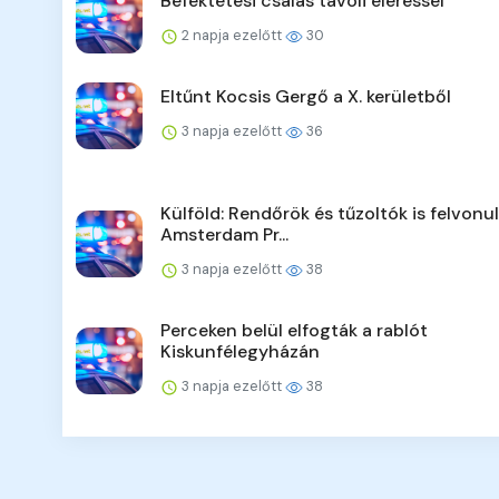
Befektetési csalás távoli eléréssel
2 napja ezelőtt
30
Eltűnt Kocsis Gergő a X. kerületből
3 napja ezelőtt
36
Külföld: Rendőrök és tűzoltók is felvonu
Amsterdam Pr...
3 napja ezelőtt
38
Perceken belül elfogták a rablót
Kiskunfélegyházán
3 napja ezelőtt
38