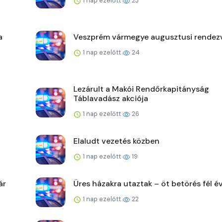
1 nap ezelőtt
23
a
Veszprém vármegye augusztusi rendez
1 nap ezelőtt
24
Lezárult a Makói Rendőrkapitányság
Táblavadász akciója
1 nap ezelőtt
26
Elaludt vezetés közben
1 nap ezelőtt
19
ár
Üres házakra utaztak – öt betörés fél év
1 nap ezelőtt
22