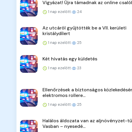
Vigyázat! Újra támadnak az online csaló
1 nap ezelőtt
24
Az utcáról gyűjtötték be a VII. kerületi
kristálydílert
1 nap ezelőtt
25
Két hivatás egy küldetés
1 nap ezelőtt
23
Ellenőrzések a biztonságos közlekedésér
elektromos rollere...
1 nap ezelőtt
25
Halálos áldozata van az aljnövényzet-t
Vasban – nyesedé...