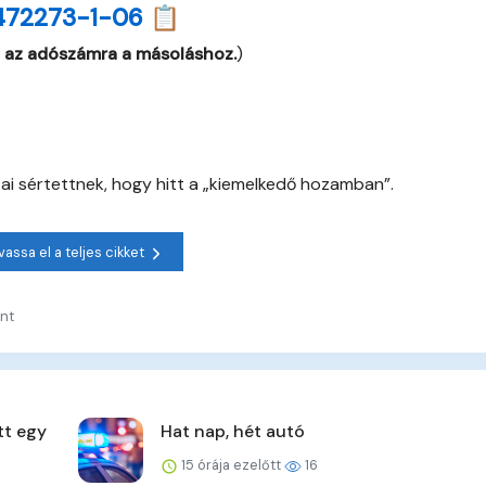
472273-1-06 📋
 az adószámra a másoláshoz.
)
otai sértettnek, hogy hitt a „kiemelkedő hozamban”.
vassa el a teljes cikket
nt
tt egy
Hat nap, hét autó
15 órája ezelőtt
16