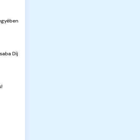
megyében
saba Díj
s!