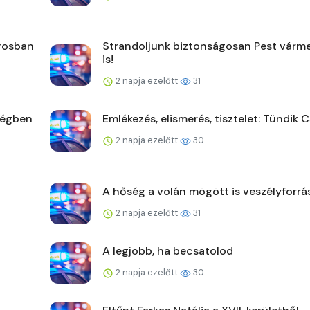
árosban
Strandoljunk biztonságosan Pest vár
is!
2 napja ezelőtt
31
ségben
Emlékezés, elismerés, tisztelet: Tündik C
2 napja ezelőtt
30
A hőség a volán mögött is veszélyforrá
2 napja ezelőtt
31
A legjobb, ha becsatolod
2 napja ezelőtt
30