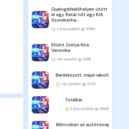
Gyalogátkelőhelyen ütött
el egy fiatal nőt egy KIA
Szombathe...
2 éve ezelőtt
5985
Eltűnt Zsólya Kíra
Veronika
1 év ezelőtt
5818
Barátkozott, majd rabolt
1 év ezelőtt
5730
Totálkár
2 éve ezelőtt
5668
Bilincsben az autótolvaj