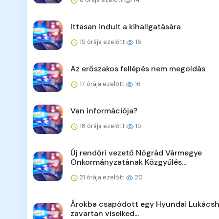
Ittasan indult a kihallgatására
15 órája ezelőtt
16
Az erőszakos fellépés nem megoldás
17 órája ezelőtt
16
Van információja?
18 órája ezelőtt
15
Új rendőri vezető Nógrád Vármegye
Önkormányzatának Közgyűlés...
21 órája ezelőtt
20
Árokba csapódott egy Hyundai Lukácsh
zavartan viselked...