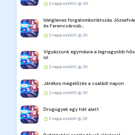
2 napja ezelőtt
40
Ideiglenes forgalomkorlátozás Józsefv
és Ferencvárosb...
2 napja ezelőtt
30
Vigyázzunk egymásra a legnagyobb hő
is!
2 napja ezelőtt
30
Játékos megelőzés a családi napon
2 napja ezelőtt
30
Drogügyek egy hét alatt
2 napja ezelőtt
28