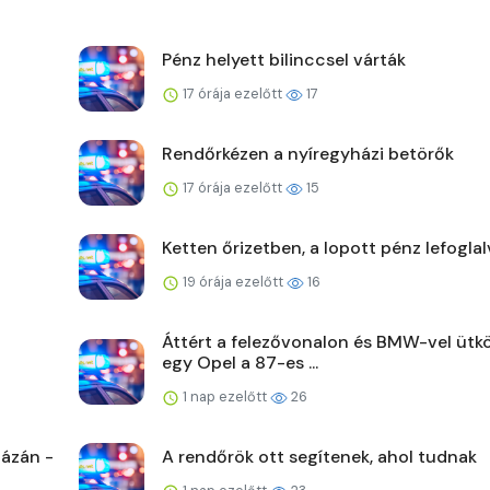
Pénz helyett bilinccsel várták
17 órája ezelőtt
17
Rendőrkézen a nyíregyházi betörők
17 órája ezelőtt
15
Ketten őrizetben, a lopott pénz lefoglal
19 órája ezelőtt
16
Áttért a felezővonalon és BMW-vel ütk
egy Opel a 87-es ...
1 nap ezelőtt
26
ázán -
A rendőrök ott segítenek, ahol tudnak