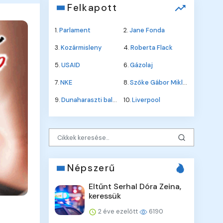
Felkapott
1.
Parlament
2.
Jane Fonda
3.
Kozármisleny
4.
Roberta Flack
5.
USAID
6.
Gázolaj
7.
NKE
8.
Szőke Gábor Miklós
9.
Dunaharaszti baleset
10.
Liverpool
Népszerű
Eltűnt Serhal Dóra Zeina,
keressük
2 éve ezelőtt
6190