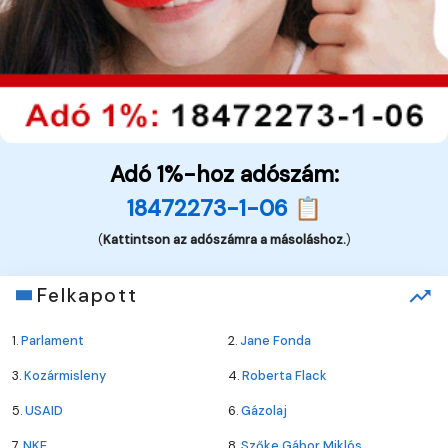
Adó 1%-hoz adószám:
18472273-1-06 📋
(
Kattintson az adószámra a másoláshoz.
)
Felkapott
1.
Parlament
2.
Jane Fonda
3.
Kozármisleny
4.
Roberta Flack
5.
USAID
6.
Gázolaj
7.
NKE
8.
Szőke Gábor Miklós