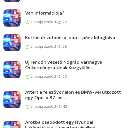
Van információja?
2 napja ezelőtt
25
Ketten őrizetben, a lopott pénz lefoglalva
2 napja ezelőtt
29
Új rendőri vezető Nógrád Vármegye
Önkormányzatának Közgyűlés...
2 napja ezelőtt
30
Áttért a felezővonalon és BMW-vel ütközött
egy Opel a 87-es ...
2 napja ezelőtt
43
Árokba csapódott egy Hyundai
Lukácsházán - zavartan viselked...