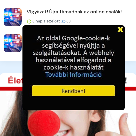
Vigyázat! Újra támadnak az online csalók!
3 napja ezelőtt
33
Ütéssel rendezte a konfliktust
3 napja ezelőtt
32