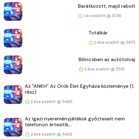
Barátkozott, majd rabolt
1 év ezelőtt
5736
Totálkár
2 éve ezelőtt
5672
Bilincsben az autótolvaj
2 éve ezelőtt
5513
Az "ANKH" Az Örök Élet Egyháza közleménye (1.
rész)
2 éve ezelőtt
5465
Az igazi nyereményjátékok győzteseit nem
telefonon értesítik...
2 éve ezelőtt
5429