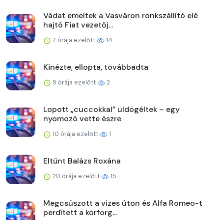
Vádat emeltek a Vasváron rönkszállító elé
hajtó Fiat vezetőj...
7 órája ezelőtt
14
Kinézte, ellopta, továbbadta
9 órája ezelőtt
2
Lopott „cuccokkal” üldögéltek – egy
nyomozó vette észre
10 órája ezelőtt
1
Eltűnt Balázs Roxána
20 órája ezelőtt
15
Megcsúszott a vizes úton és Alfa Romeo-t
perdített a körforg...