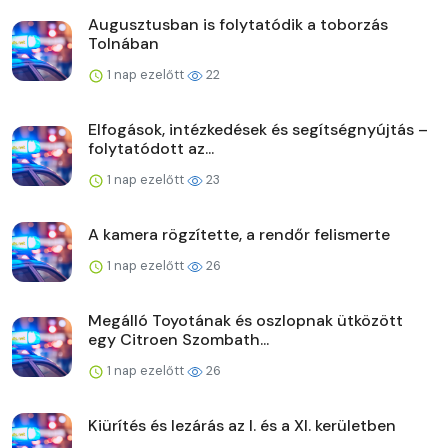
Augusztusban is folytatódik a toborzás
Tolnában
1 nap ezelőtt
22
Elfogások, intézkedések és segítségnyújtás –
folytatódott az...
1 nap ezelőtt
23
A kamera rögzítette, a rendőr felismerte
1 nap ezelőtt
26
Megálló Toyotának és oszlopnak ütközött
egy Citroen Szombath...
1 nap ezelőtt
26
Kiürítés és lezárás az I. és a XI. kerületben