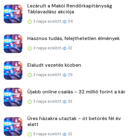
Lezárult a Makói Rendőrkapitányság
Táblavadász akciója
3 napja ezelőtt
34
Hasznos tudás, felejthetetlen élmények
3 napja ezelőtt
32
Elaludt vezetés közben
3 napja ezelőtt
29
Újabb online csalás – 32 millió forint a kár
3 napja ezelőtt
33
Üres házakra utaztak – öt betörés fél év
alatt
3 napja ezelőtt
32