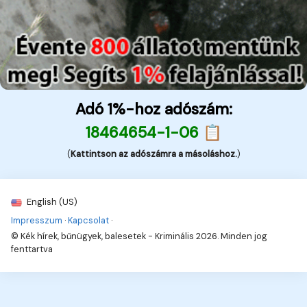
Adó 1%-hoz adószám:
18464654-1-06 📋
(
Kattintson az adószámra a másoláshoz.
)
English (US)
Impresszum
·
Kapcsolat
·
© Kék hírek, bűnügyek, balesetek - Kriminális 2026. Minden jog
fenttartva