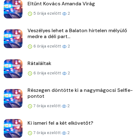
Eltűnt Kovács Amanda Virág
5 órája ezelőtt
2
Veszélyes lehet a Balaton hirtelen mélyülő
medre a déli part...
6 órája ezelőtt
2
Rátaláltak
6 órája ezelőtt
2
Részegen döntötte ki a nagymágocsi Selfie-
pontot
7 órája ezelőtt
2
Ki ismeri fel a két elkövetőt?
7 órája ezelőtt
2