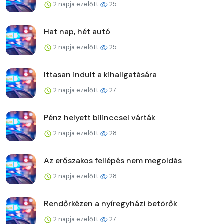
2 napja ezelőtt
25
Hat nap, hét autó
2 napja ezelőtt
25
Ittasan indult a kihallgatására
2 napja ezelőtt
27
Pénz helyett bilinccsel várták
2 napja ezelőtt
28
Az erőszakos fellépés nem megoldás
2 napja ezelőtt
28
Rendőrkézen a nyíregyházi betörők
2 napja ezelőtt
27