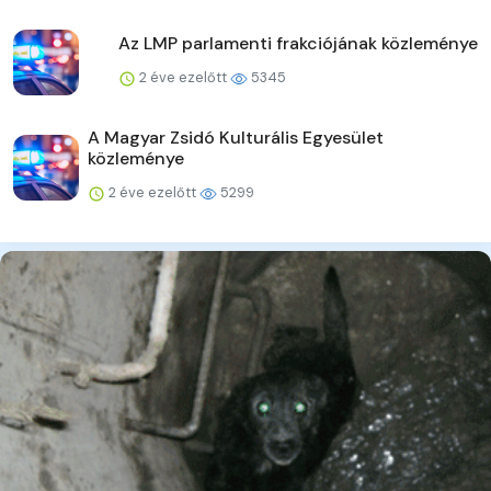
Az LMP parlamenti frakciójának közleménye
2 éve ezelőtt
5345
A Magyar Zsidó Kulturális Egyesület
közleménye
2 éve ezelőtt
5299