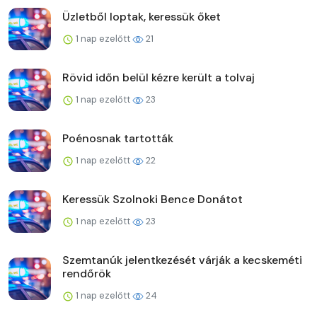
Üzletből loptak, keressük őket
1 nap ezelőtt
21
Rövid időn belül kézre került a tolvaj
1 nap ezelőtt
23
Poénosnak tartották
1 nap ezelőtt
22
Keressük Szolnoki Bence Donátot
1 nap ezelőtt
23
Szemtanúk jelentkezését várják a kecskeméti
rendőrök
1 nap ezelőtt
24