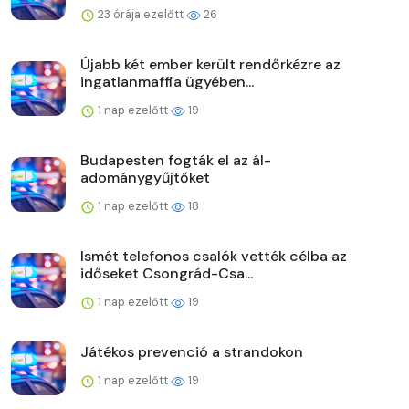
23 órája ezelőtt
26
Újabb két ember került rendőrkézre az
ingatlanmaffia ügyében...
1 nap ezelőtt
19
Budapesten fogták el az ál-
adománygyűjtőket
1 nap ezelőtt
18
Ismét telefonos csalók vették célba az
időseket Csongrád-Csa...
1 nap ezelőtt
19
Játékos prevenció a strandokon
1 nap ezelőtt
19