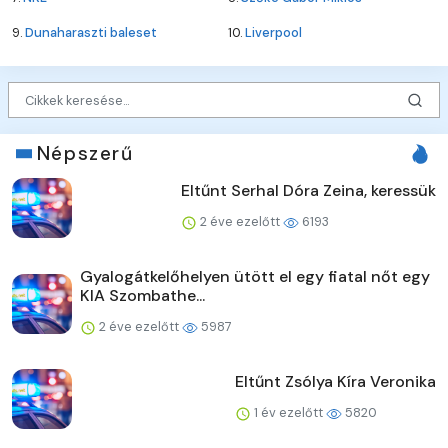
9.
Dunaharaszti baleset
10.
Liverpool
Népszerű
Eltűnt Serhal Dóra Zeina, keressük
2 éve ezelőtt
6193
Gyalogátkelőhelyen ütött el egy fiatal nőt egy
KIA Szombathe...
2 éve ezelőtt
5987
Eltűnt Zsólya Kíra Veronika
1 év ezelőtt
5820