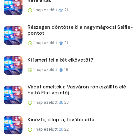
Rátaláltak
1 nap ezelőtt
21
Részegen döntötte ki a nagymágocsi Selfie-
pontot
1 nap ezelőtt
21
Ki ismeri fel a két elkövetőt?
1 nap ezelőtt
19
Vádat emeltek a Vasváron rönkszállító elé
hajtó Fiat vezetőj...
1 nap ezelőtt
23
Kinézte, ellopta, továbbadta
1 nap ezelőtt
22