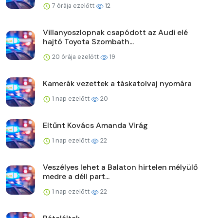
7 órája ezelőtt
12
Villanyoszlopnak csapódott az Audi elé
hajtó Toyota Szombath...
20 órája ezelőtt
19
Kamerák vezettek a táskatolvaj nyomára
1 nap ezelőtt
20
Eltűnt Kovács Amanda Virág
1 nap ezelőtt
22
Veszélyes lehet a Balaton hirtelen mélyülő
medre a déli part...
1 nap ezelőtt
22