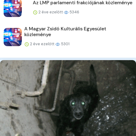
Az LMP parlamenti frakciójának közleménye
2 éve ezelőtt
5346
A Magyar Zsidó Kulturális Egyesület
közleménye
2 éve ezelőtt
5301