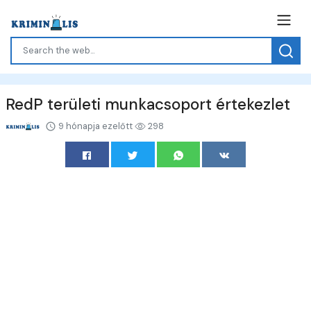
RedP területi munkacsoport értekezlet
9 hónapja ezelőtt
298