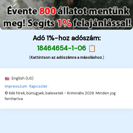
Adó 1%-hoz adószám:
18464654-1-06 📋
(
Kattintson az adószámra a másoláshoz.
)
English (US)
Impresszum
·
Kapcsolat
·
© Kék hírek, bűnügyek, balesetek - Kriminális 2026. Minden jog
fenttartva