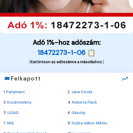
Adó 1%-hoz adószám:
18472273-1-06 📋
(
Kattintson az adószámra a másoláshoz.
)
Felkapott
1.
Parlament
2.
Jane Fonda
3.
Kozármisleny
4.
Roberta Flack
5.
USAID
6.
Gázolaj
7.
NKE
8.
Szőke Gábor Miklós