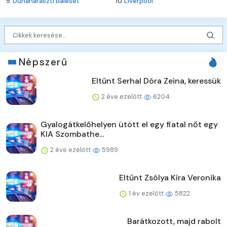
9.
Dunaharaszti baleset
10.
Liverpool
Népszerű
Eltűnt Serhal Dóra Zeina, keressük
2 éve ezelőtt
6204
Gyalogátkelőhelyen ütött el egy fiatal nőt egy
KIA Szombathe...
2 éve ezelőtt
5989
Eltűnt Zsólya Kíra Veronika
1 év ezelőtt
5822
Barátkozott, majd rabolt