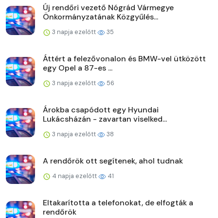
Új rendőri vezető Nógrád Vármegye
Önkormányzatának Közgyűlés...
3 napja ezelőtt
35
Áttért a felezővonalon és BMW-vel ütközött
egy Opel a 87-es ...
3 napja ezelőtt
56
Árokba csapódott egy Hyundai
Lukácsházán - zavartan viselked...
3 napja ezelőtt
38
A rendőrök ott segítenek, ahol tudnak
4 napja ezelőtt
41
Eltakarította a telefonokat, de elfogták a
rendőrök