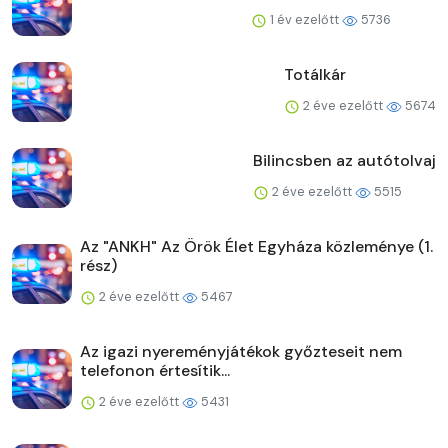
1 év ezelőtt
5736
Totálkár
2 éve ezelőtt
5674
Bilincsben az autótolvaj
2 éve ezelőtt
5515
Az "ANKH" Az Örök Élet Egyháza közleménye (1.
rész)
2 éve ezelőtt
5467
Az igazi nyereményjátékok győzteseit nem
telefonon értesítik...
2 éve ezelőtt
5431