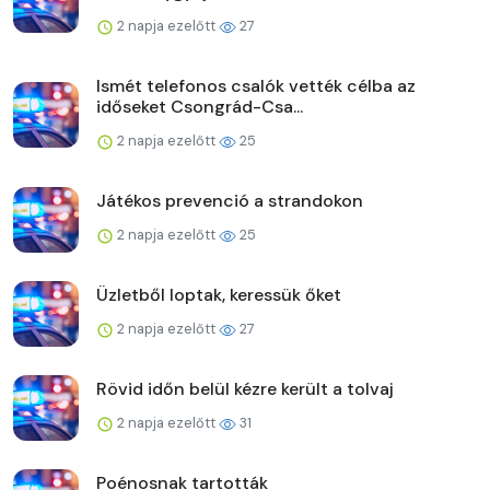
2 napja ezelőtt
27
Ismét telefonos csalók vették célba az
időseket Csongrád-Csa...
2 napja ezelőtt
25
Játékos prevenció a strandokon
2 napja ezelőtt
25
Üzletből loptak, keressük őket
2 napja ezelőtt
27
Rövid időn belül kézre került a tolvaj
2 napja ezelőtt
31
Poénosnak tartották