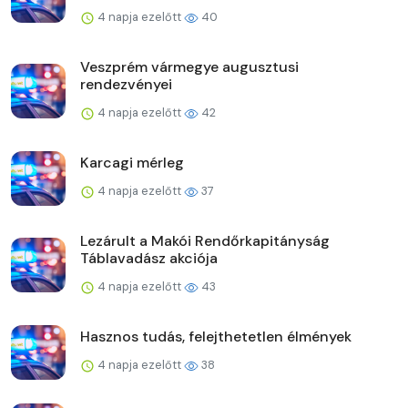
4 napja ezelőtt
40
Veszprém vármegye augusztusi
rendezvényei
4 napja ezelőtt
42
Karcagi mérleg
4 napja ezelőtt
37
Lezárult a Makói Rendőrkapitányság
Táblavadász akciója
4 napja ezelőtt
43
Hasznos tudás, felejthetetlen élmények
4 napja ezelőtt
38