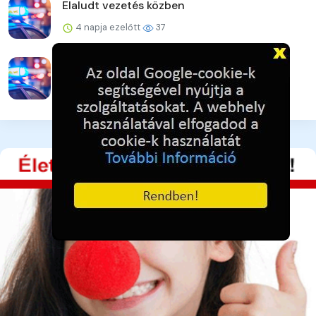
Elaludt vezetés közben
4 napja ezelőtt
37
Újabb online csalás – 32 millió forint a kár
4 napja ezelőtt
42