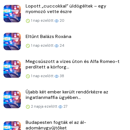
Lopott „cuccokkal” üldögéltek – egy
nyomozó vette észre
1 nap ezelőtt
20
Eltűnt Balázs Roxána
1 nap ezelőtt
24
Megcsúszott a vizes úton és Alfa Romeo-t
perdített a körforg...
1 nap ezelőtt
38
Újabb két ember került rendőrkézre az
ingatlanmaffia ügyében...
2 napja ezelőtt
27
Budapesten fogták el az ál-
adománygyűjtőket