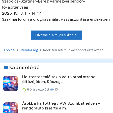
Szabolcs-Szatmár-Bereg Vármegyei Rendőr-
főkapitányság
2025. 10. 13., h - 14:44
Szakmai fórum a droghasználat visszaszorítása érdekében.
Olvassa el a teljes cikket
Főoldal
Rendőrség
RedP területi munkacsoport értekezlet
Kapcsolódó
Holttestet találtak a volt városi strand
öltözőjében, Kőszeg...
6 órája ezelőtt
10
Árokba hajtott egy VW Szombathelyen -
rendőrautó kísérte a m...