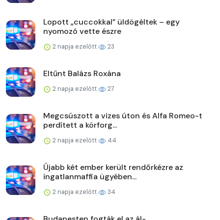
Lopott „cuccokkal” üldögéltek – egy
nyomozó vette észre
2 napja ezelőtt
23
Eltűnt Balázs Roxána
2 napja ezelőtt
27
Megcsúszott a vizes úton és Alfa Romeo-t
perdített a körforg...
2 napja ezelőtt
44
Újabb két ember került rendőrkézre az
ingatlanmaffia ügyében...
2 napja ezelőtt
34
Budapesten fogták el az ál-