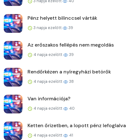
3 napja ezelőtt
40
Pénz helyett bilinccsel várták
3 napja ezelőtt
39
Az erőszakos fellépés nem megoldás
4 napja ezelőtt
39
Rendőrkézen a nyíregyházi betörők
4 napja ezelőtt
38
Van információja?
4 napja ezelőtt
40
Ketten őrizetben, a lopott pénz lefoglalva
4 napja ezelőtt
41