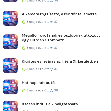
3 napja ezelőtt
34
A kamera rögzítette, a rendőr felismerte
3 napja ezelőtt
37
Megálló Toyotának és oszlopnak ütközött
egy Citroen Szombath...
3 napja ezelőtt
37
Kiürítés és lezárás az I. és a XI. kerületben
3 napja ezelőtt
37
Hat nap, hét autó
3 napja ezelőtt
38
Ittasan indult a kihallgatására