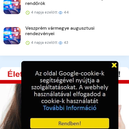
rendőrök
4 napja ezelőtt
44
Veszprém vármegye augusztusi
rendezvényei
4 napja ezelőtt
43