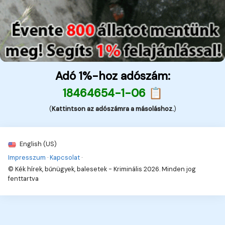
Adó 1%-hoz adószám:
18464654-1-06 📋
(
Kattintson az adószámra a másoláshoz.
)
English (US)
Impresszum
·
Kapcsolat
·
© Kék hírek, bűnügyek, balesetek - Kriminális 2026. Minden jog
fenttartva