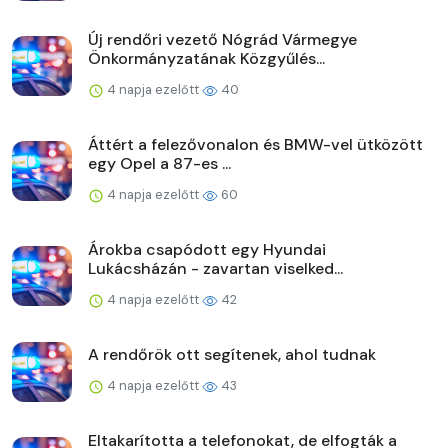
Új rendőri vezető Nógrád Vármegye
Önkormányzatának Közgyűlés...
4 napja ezelőtt
40
Áttért a felezővonalon és BMW-vel ütközött
egy Opel a 87-es ...
4 napja ezelőtt
60
Árokba csapódott egy Hyundai
Lukácsházán - zavartan viselked...
4 napja ezelőtt
42
A rendőrök ott segítenek, ahol tudnak
4 napja ezelőtt
43
Eltakarította a telefonokat, de elfogták a