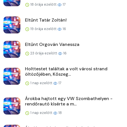
18 órája ezelőtt
17
Eltűnt Tatár Zoltán!
19 órája ezelőtt
16
Eltűnt Orgován Vanessza
23 órája ezelőtt
16
Holttestet találtak a volt városi strand
öltözőjében, Kőszeg...
1 nap ezelőtt
17
Árokba hajtott egy VW Szombathelyen -
rendőrautó kísérte a m...
1 nap ezelőtt
18