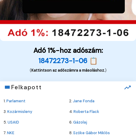
Adó 1%-hoz adószám:
18472273-1-06 📋
(
Kattintson az adószámra a másoláshoz.
)
Felkapott
1.
Parlament
2.
Jane Fonda
3.
Kozármisleny
4.
Roberta Flack
5.
USAID
6.
Gázolaj
7.
NKE
8.
Szőke Gábor Miklós