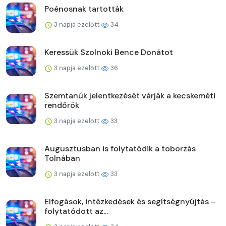
Poénosnak tartották
3 napja ezelőtt
34
Keressük Szolnoki Bence Donátot
3 napja ezelőtt
36
Szemtanúk jelentkezését várják a kecskeméti
rendőrök
3 napja ezelőtt
33
Augusztusban is folytatódik a toborzás
Tolnában
3 napja ezelőtt
33
Elfogások, intézkedések és segítségnyújtás –
folytatódott az...