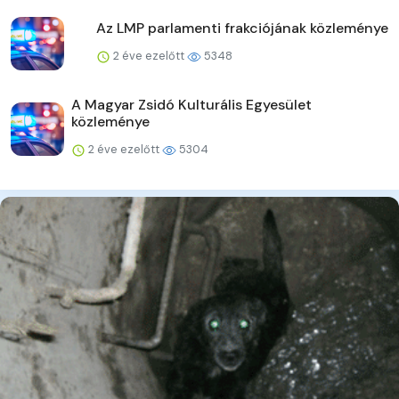
Az LMP parlamenti frakciójának közleménye
2 éve ezelőtt
5348
A Magyar Zsidó Kulturális Egyesület
közleménye
2 éve ezelőtt
5304