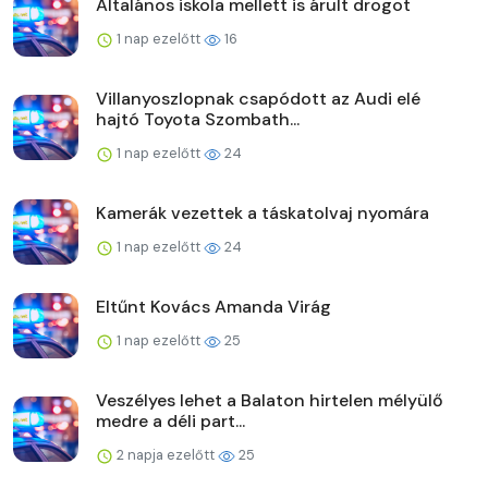
Általános iskola mellett is árult drogot
1 nap ezelőtt
16
Villanyoszlopnak csapódott az Audi elé
hajtó Toyota Szombath...
1 nap ezelőtt
24
Kamerák vezettek a táskatolvaj nyomára
1 nap ezelőtt
24
Eltűnt Kovács Amanda Virág
1 nap ezelőtt
25
Veszélyes lehet a Balaton hirtelen mélyülő
medre a déli part...
2 napja ezelőtt
25