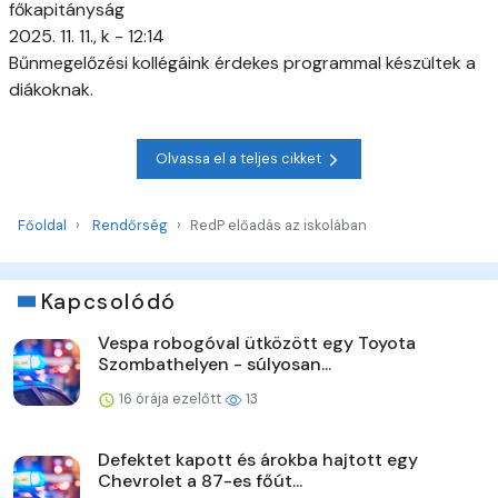
főkapitányság
2025. 11. 11., k - 12:14
Bűnmegelőzési kollégáink érdekes programmal készültek a
diákoknak.
Olvassa el a teljes cikket
Főoldal
Rendőrség
RedP előadás az iskolában
Kapcsolódó
Vespa robogóval ütközött egy Toyota
Szombathelyen - súlyosan...
16 órája ezelőtt
13
Defektet kapott és árokba hajtott egy
Chevrolet a 87-es főút...