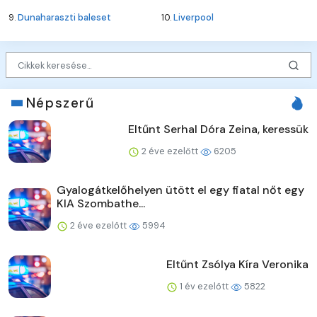
9.
Dunaharaszti baleset
10.
Liverpool
Népszerű
Eltűnt Serhal Dóra Zeina, keressük
2 éve ezelőtt
6205
Gyalogátkelőhelyen ütött el egy fiatal nőt egy
KIA Szombathe...
2 éve ezelőtt
5994
Eltűnt Zsólya Kíra Veronika
1 év ezelőtt
5822