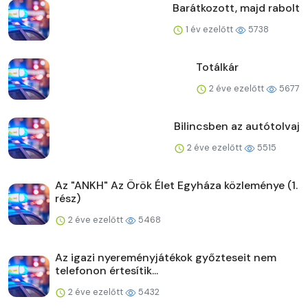
Barátkozott, majd rabolt
1 év ezelőtt
5738
Totálkár
2 éve ezelőtt
5677
Bilincsben az autótolvaj
2 éve ezelőtt
5515
Az "ANKH" Az Örök Élet Egyháza közleménye (1.
rész)
2 éve ezelőtt
5468
Az igazi nyereményjátékok győzteseit nem
telefonon értesítik...
2 éve ezelőtt
5432