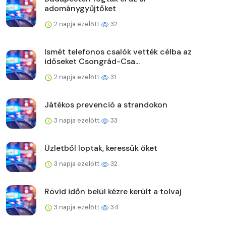
adománygyűjtőket
2 napja ezelőtt
32
Ismét telefonos csalók vették célba az
időseket Csongrád-Csa...
2 napja ezelőtt
31
Játékos prevenció a strandokon
3 napja ezelőtt
33
Üzletből loptak, keressük őket
3 napja ezelőtt
32
Rövid időn belül kézre került a tolvaj
3 napja ezelőtt
34