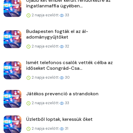
Újabb két ember került rendőrkézre az
ingatlanmaffia ügyében...
2 napja ezelőtt
33
Budapesten fogták el az ál-
adománygyűjtőket
2 napja ezelőtt
32
Ismét telefonos csalók vették célba az
időseket Csongrád-Csa...
2 napja ezelőtt
30
Játékos prevenció a strandokon
2 napja ezelőtt
33
Üzletből loptak, keressük őket
2 napja ezelőtt
31