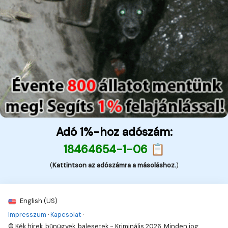
Adó 1%-hoz adószám:
18464654-1-06 📋
(
Kattintson az adószámra a másoláshoz.
)
English (US)
Impresszum
·
Kapcsolat
·
© Kék hírek, bűnügyek, balesetek - Kriminális 2026. Minden jog