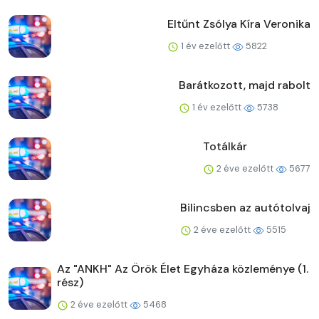
Eltűnt Zsólya Kíra Veronika
1 év ezelőtt
5822
Barátkozott, majd rabolt
1 év ezelőtt
5738
Totálkár
2 éve ezelőtt
5677
Bilincsben az autótolvaj
2 éve ezelőtt
5515
Az "ANKH" Az Örök Élet Egyháza közleménye (1.
rész)
2 éve ezelőtt
5468