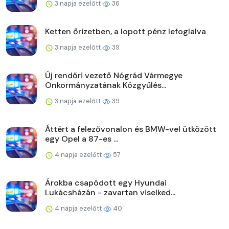
3 napja ezelőtt
36
Ketten őrizetben, a lopott pénz lefoglalva
3 napja ezelőtt
39
Új rendőri vezető Nógrád Vármegye
Önkormányzatának Közgyűlés...
3 napja ezelőtt
39
Áttért a felezővonalon és BMW-vel ütközött
egy Opel a 87-es ...
4 napja ezelőtt
57
Árokba csapódott egy Hyundai
Lukácsházán - zavartan viselked...
4 napja ezelőtt
40