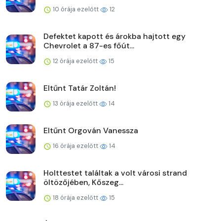
10 órája ezelőtt
12
Defektet kapott és árokba hajtott egy
Chevrolet a 87-es főút...
12 órája ezelőtt
15
Eltűnt Tatár Zoltán!
13 órája ezelőtt
14
Eltűnt Orgován Vanessza
16 órája ezelőtt
14
Holttestet találtak a volt városi strand
öltözőjében, Kőszeg...
18 órája ezelőtt
15