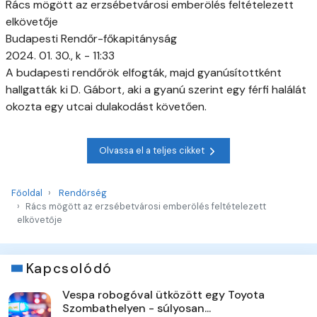
Rács mögött az erzsébetvárosi emberölés feltételezett
elkövetője
Budapesti Rendőr-főkapitányság
2024. 01. 30., k - 11:33
A budapesti rendőrök elfogták, majd gyanúsítottként
hallgatták ki D. Gábort, aki a gyanú szerint egy férfi halálát
okozta egy utcai dulakodást követően.
Olvassa el a teljes cikket
Főoldal
Rendőrség
Rács mögött az erzsébetvárosi emberölés feltételezett
elkövetője
Kapcsolódó
Vespa robogóval ütközött egy Toyota
Szombathelyen - súlyosan...