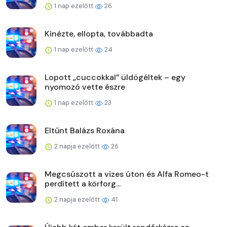
1 nap ezelőtt
26
Kinézte, ellopta, továbbadta
1 nap ezelőtt
24
Lopott „cuccokkal” üldögéltek – egy
nyomozó vette észre
1 nap ezelőtt
23
Eltűnt Balázs Roxána
2 napja ezelőtt
26
Megcsúszott a vizes úton és Alfa Romeo-t
perdített a körforg...
2 napja ezelőtt
41