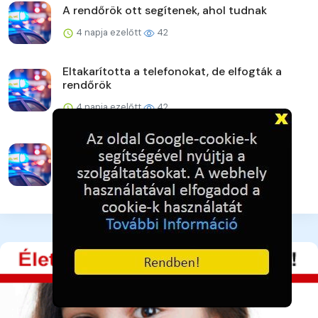
A rendőrök ott segítenek, ahol tudnak
4 napja ezelőtt
42
Eltakarította a telefonokat, de elfogták a
rendőrök
4 napja ezelőtt
42
Veszprém vármegye augusztusi
rendezvényei
4 napja ezelőtt
43