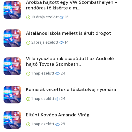
Árokba hajtott egy VW Szombathelyen -
rendőrautó kísérte a m...
19 órája ezelőtt
16
Általános iskola mellett is árult drogot
21 órája ezelőtt
14
Villanyoszlopnak csapódott az Audi elé
hajtó Toyota Szombath...
1 nap ezelőtt
24
Kamerák vezettek a táskatolvaj nyomára
1 nap ezelőtt
24
Eltűnt Kovács Amanda Virág
1 nap ezelőtt
25