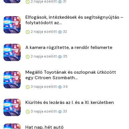
2 napja ezelőtt
31
Elfogások, intézkedések és segítségnyújtás –
folytatódott az...
2 napja ezelőtt
32
A kamera rögzítette, a rendőr felismerte
2 napja ezelőtt
35
Megálló Toyotának és oszlopnak ütközött
egy Citroen Szombath...
3 napja ezelőtt
34
Kiürítés és lezárás az I. és a XI. kerületben
3 napja ezelőtt
33
Hat nap, hét autó