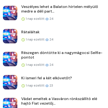
Veszélyes lehet a Balaton hirtelen mélyülő
medre a déli part...
1 nap ezelőtt
24
Rátaláltak
1 nap ezelőtt
24
Részegen döntötte ki a nagymágocsi Selfie-
pontot
1 nap ezelőtt
24
Ki ismeri fel a két elkövetőt?
1 nap ezelőtt
23
Vádat emeltek a Vasváron rönkszállító elé
hajtó Fiat vezetőj...