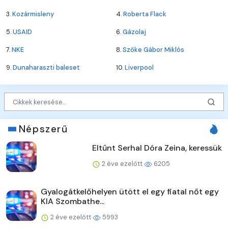
3.
Kozármisleny
4.
Roberta Flack
5.
USAID
6.
Gázolaj
7.
NKE
8.
Szőke Gábor Miklós
9.
Dunaharaszti baleset
10.
Liverpool
Népszerű
Eltűnt Serhal Dóra Zeina, keressük
2 éve ezelőtt
6205
Gyalogátkelőhelyen ütött el egy fiatal nőt egy
KIA Szombathe...
2 éve ezelőtt
5993