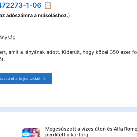
472273-1-06 📋
 az adószámra a másoláshoz.
)
ányság
ert, amit a lányának adott. Kiderült, hogy közel 350 ezer fo
ót.
vassa el a teljes cikket
Megcsúszott a vizes úton és Alfa Rome
perdített a körforg...