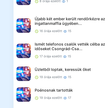
8 órája ezelőtt
1
Újabb két ember került rendőrkézre az
ingatlanmaffia ügyében...
16 órája ezelőtt
15
Ismét telefonos csalók vették célba az
időseket Csongrád-Csa...
17 órája ezelőtt
15
Üzletből loptak, keressük őket
19 órája ezelőtt
15
Poénosnak tartották
19 órája ezelőtt
17