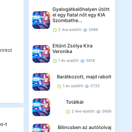
Gyalogátkelőhelyen ütött
el egy fiatal nőt egy KIA
Szombathe...
2 éve ezelőtt
5986
Eltűnt Zsólya Kíra
rintot
Veronika
1 év ezelőtt
5818
Barátkozott, majd rabolt
1 év ezelőtt
5733
Totálkár
2 éve ezelőtt
5669
o-t
Bilincsben az autótolvaj