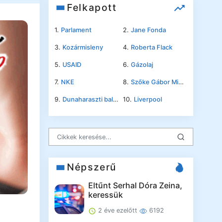
Felkapott
1.
Parlament
2.
Jane Fonda
3.
Kozármisleny
4.
Roberta Flack
5.
USAID
6.
Gázolaj
7.
NKE
8.
Szőke Gábor Miklós
9.
Dunaharaszti baleset
10.
Liverpool
Népszerű
Eltűnt Serhal Dóra Zeina,
keressük
2 éve ezelőtt
6192