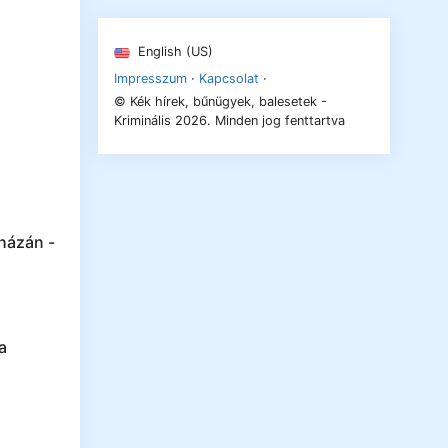
English (US)
Impresszum
·
Kapcsolat
·
© Kék hírek, bűnügyek, balesetek -
Kriminális 2026. Minden jog fenttartva
házán -
a