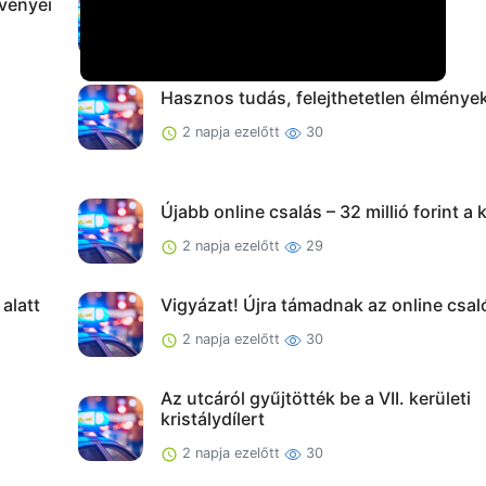
vényei
Karcagi mérleg
2 napja ezelőtt
28
Hasznos tudás, felejthetetlen élménye
2 napja ezelőtt
30
Újabb online csalás – 32 millió forint a 
2 napja ezelőtt
29
alatt
Vigyázat! Újra támadnak az online csal
2 napja ezelőtt
30
Az utcáról gyűjtötték be a VII. kerületi
kristálydílert
2 napja ezelőtt
30