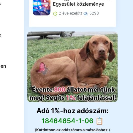
s
Egyesület közleménye
2 éve ezelőtt
5298
e
ben
Adó 1%-hoz adószám:
18464654-1-06 📋
(
Kattintson az adószámra a másoláshoz.
)