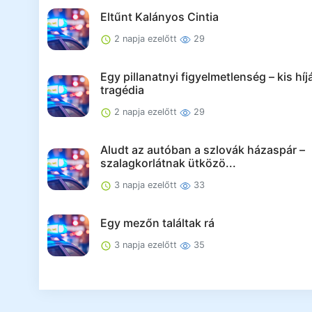
Eltűnt Kalányos Cintia
2 napja ezelőtt
29
Egy pillanatnyi figyelmetlenség – kis híj
tragédia
2 napja ezelőtt
29
Aludt az autóban a szlovák házaspár –
szalagkorlátnak ütközö...
3 napja ezelőtt
33
Egy mezőn találtak rá
3 napja ezelőtt
35