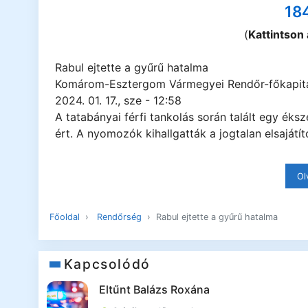
18
(
Kattintson
Rabul ejtette a gyűrű hatalma
Komárom-Esztergom Vármegyei Rendőr-főkapit
2024. 01. 17., sze - 12:58
A tatabányai férfi tankolás során talált egy éksz
ért. A nyomozók kihallgatták a jogtalan elsajátít
Ol
Főoldal
Rendőrség
Rabul ejtette a gyűrű hatalma
Kapcsolódó
Eltűnt Balázs Roxána