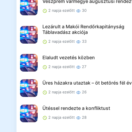
Veszprém vármegye augusztusi rendez
2 napja ezelőtt
30
Lezárult a Makói Rendőrkapitányság
Táblavadász akciója
2 napja ezelőtt
33
Elaludt vezetés közben
2 napja ezelőtt
27
Üres házakra utaztak – öt betörés fél év 
2 napja ezelőtt
26
Ütéssel rendezte a konfliktust
2 napja ezelőtt
28