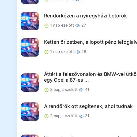
Rendőrkézen a nyíregyházi betörők
1 nap ezelőtt
27
Ketten őrizetben, a lopott pénz lefoglal
1 nap ezelőtt
28
Áttért a felezővonalon és BMW-vel ütkö
egy Opel a 87-es ...
2 napja ezelőtt
41
A rendőrök ott segítenek, ahol tudnak
2 napja ezelőtt
31