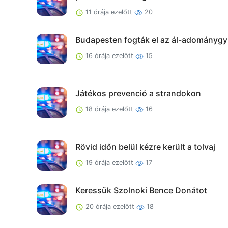
11 órája ezelőtt
20
Budapesten fogták el az ál-adománygy
16 órája ezelőtt
15
Játékos prevenció a strandokon
18 órája ezelőtt
16
Rövid időn belül kézre került a tolvaj
19 órája ezelőtt
17
Keressük Szolnoki Bence Donátot
20 órája ezelőtt
18