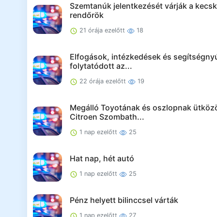
Szemtanúk jelentkezését várják a kecs
rendőrök
21 órája ezelőtt
18
Elfogások, intézkedések és segítségnyú
folytatódott az...
22 órája ezelőtt
19
Megálló Toyotának és oszlopnak ütközö
Citroen Szombath...
1 nap ezelőtt
25
Hat nap, hét autó
1 nap ezelőtt
25
Pénz helyett bilinccsel várták
1 nap ezelőtt
27