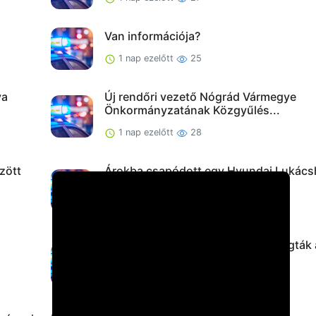
Van információja?
1 nap ezelőtt
25
va
Új rendőri vezető Nógrád Vármegye
Önkormányzatának Közgyűlés...
1 nap ezelőtt
28
zött
Árokba csapódott egy Hyundai Lukács
zavartan viselked...
2 napja ezelőtt
30
Eltakarította a telefonokat, de elfogták 
rendőrök
2 napja ezelőtt
31