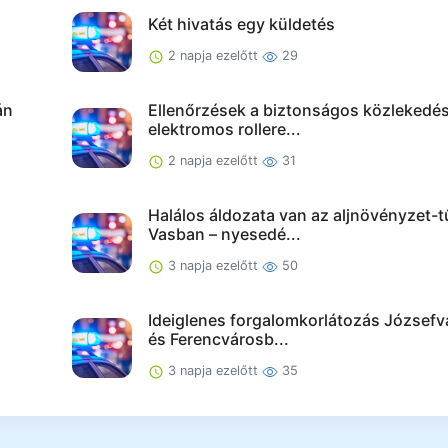
Két hivatás egy küldetés
2 napja ezelőtt
29
án
Ellenőrzések a biztonságos közlekedés
elektromos rollere...
2 napja ezelőtt
31
Halálos áldozata van az aljnövényzet-
Vasban – nyesedé...
3 napja ezelőtt
50
Ideiglenes forgalomkorlátozás József
és Ferencvárosb...
3 napja ezelőtt
35