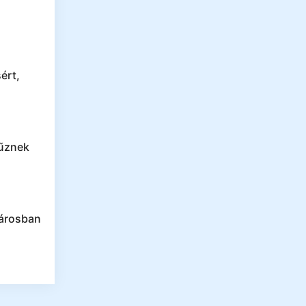
ért,
tűznek
városban