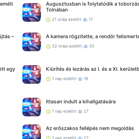
keméti
Augusztusban is folytatódik a toborzá
Tolnában
21 órája ezelőtt
17
jtás –
A kamera rögzítette, a rendőr felismert
22 órája ezelőtt
20
tt egy
Kiürítés és lezárás az I. és a XI. kerület
1 nap ezelőtt
18
Ittasan indult a kihallgatására
1 nap ezelőtt
27
Az erőszakos fellépés nem megoldás
1 nap ezelőtt
27