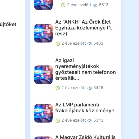
2 éve ezelőtt
5512
Az "ANKH" Az Örök Élet
űjtőket
Egyháza közleménye (1.
rész)
2 éve ezelőtt
5463
Az igazi
nyereményjátékok
győzteseit nem telefonon
értesítik...
2 éve ezelőtt
5426
Az LMP parlamenti
frakciójának közleménye
2 éve ezelőtt
5343
A Magyar Zsidó Kulturális