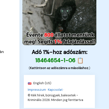
Adó 1%-hoz adószám:
ján
18464654-1-06 📋
(
Kattintson az adószámra a másoláshoz.
)
English (US)
Impresszum
·
Kapcsolat
·
© Kék hírek, bűnügyek, balesetek -
Kriminális 2026. Minden jog fenttartva