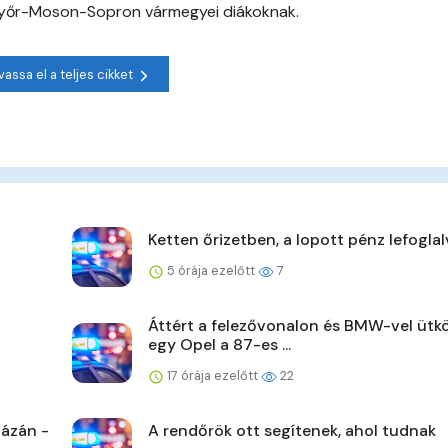
Győr-Moson-Sopron vármegyei diákoknak.
vassa el a teljes cikket
Ketten őrizetben, a lopott pénz lefoglal
5 órája ezelőtt
7
Áttért a felezővonalon és BMW-vel ütk
egy Opel a 87-es ...
17 órája ezelőtt
22
ázán -
A rendőrök ott segítenek, ahol tudnak