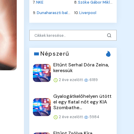
7.
NKE
8.
Szőke Gábor Miklós
9.
Dunaharaszti baleset
10.
Liverpool
Népszerű
Eltűnt Serhal Dóra Zeina,
keressük
2 éve ezelőtt
6189
Gyalogátkelőhelyen ütött
el egy fiatal nőt egy KIA
Szombathe...
2 éve ezelőtt
5984
Eltűnt Zsólya Kíra