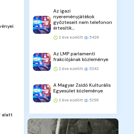
Az igazi
nyereményjátékok
győzteseit nem telefonon
vényei
értesítik...
2 éve ezelőtt
5426
Az LMP parlamenti
frakciójának közleménye
2 éve ezelőtt
5342
A Magyar Zsidó Kulturális
Egyesület közleménye
2 éve ezelőtt
5298
 alatt