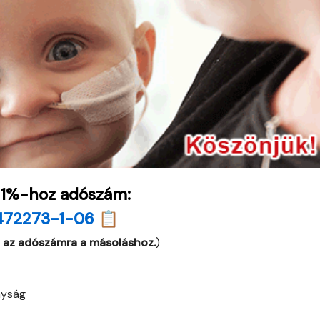
 1%-hoz adószám:
472273-1-06 📋
 az adószámra a másoláshoz.
)
nyság