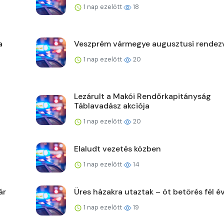
1 nap ezelőtt
18
a
Veszprém vármegye augusztusi rendez
1 nap ezelőtt
20
Lezárult a Makói Rendőrkapitányság
Táblavadász akciója
1 nap ezelőtt
20
Elaludt vezetés közben
1 nap ezelőtt
14
ár
Üres házakra utaztak – öt betörés fél év
1 nap ezelőtt
19