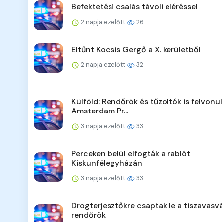
Befektetési csalás távoli eléréssel
2 napja ezelőtt
26
Eltűnt Kocsis Gergő a X. kerületből
2 napja ezelőtt
32
Külföld: Rendőrök és tűzoltók is felvonu
Amsterdam Pr...
3 napja ezelőtt
33
Perceken belül elfogták a rablót
Kiskunfélegyházán
3 napja ezelőtt
33
Drogterjesztőkre csaptak le a tiszavasvá
rendőrök