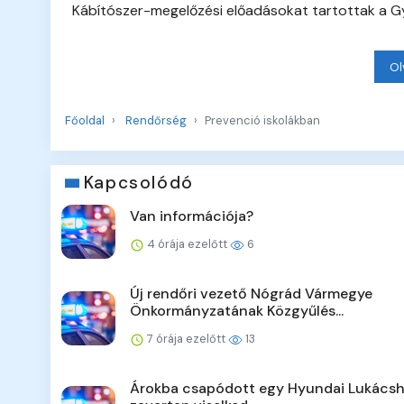
Kábítószer-megelőzési előadásokat tartottak a 
Ol
Főoldal
Rendőrség
Prevenció iskolákban
Kapcsolódó
Van információja?
4 órája ezelőtt
6
Új rendőri vezető Nógrád Vármegye
Önkormányzatának Közgyűlés...
7 órája ezelőtt
13
Árokba csapódott egy Hyundai Lukácsh