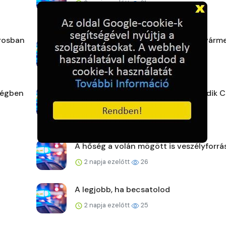
2 napja ezelőtt
21
árosban
Strandoljunk biztonságosan Pest vár
is!
2 napja ezelőtt
26
ségben
Emlékezés, elismerés, tisztelet: Tündik C
2 napja ezelőtt
25
A hőség a volán mögött is veszélyforrá
2 napja ezelőtt
26
A legjobb, ha becsatolod
2 napja ezelőtt
25