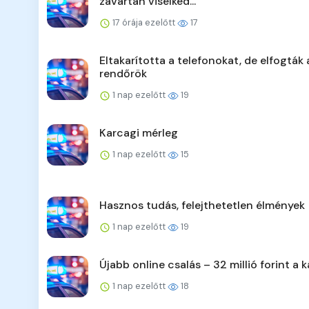
zavartan viselked...
17 órája ezelőtt
17
Eltakarította a telefonokat, de elfogták 
rendőrök
1 nap ezelőtt
19
Karcagi mérleg
1 nap ezelőtt
15
Hasznos tudás, felejthetetlen élmények
1 nap ezelőtt
19
Újabb online csalás – 32 millió forint a k
1 nap ezelőtt
18