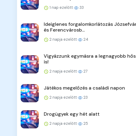
1 nap ezelőtt
33
Ideiglenes forgalomkorlátozás Józsefv
és Ferencvárosb...
2 napja ezelőtt
24
Vigyázzunk egymásra a legnagyobb hő
is!
2 napja ezelőtt
27
Játékos megelőzés a családi napon
2 napja ezelőtt
23
Drogügyek egy hét alatt
2 napja ezelőtt
25