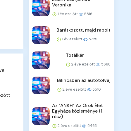
Veronika
1 év ezelőtt
5816
Barátkozott, majd rabolt
1 év ezelőtt
5729
Totálkár
2 éve ezelőtt
5668
va
Bilincsben az autótolvaj
2 éve ezelőtt
5510
özött
Az "ANKH" Az Örök Élet
Egyháza közleménye (1.
rész)
2 éve ezelőtt
5463