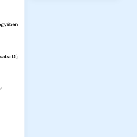
megyében
saba Díj
s!