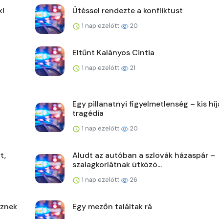
k!
Ütéssel rendezte a konfliktust
1 nap ezelőtt
20
Eltűnt Kalányos Cintia
1 nap ezelőtt
21
Egy pillanatnyi figyelmetlenség – kis hí
tragédia
1 nap ezelőtt
20
t,
Aludt az autóban a szlovák házaspár –
szalagkorlátnak ütközö...
1 nap ezelőtt
26
űznek
Egy mezőn találtak rá