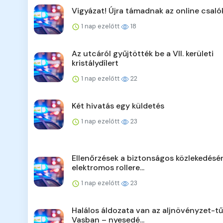
Vigyázat! Újra támadnak az online csaló
1 nap ezelőtt
18
Az utcáról gyűjtötték be a VII. kerületi
kristálydílert
1 nap ezelőtt
22
Két hivatás egy küldetés
1 nap ezelőtt
23
Ellenőrzések a biztonságos közlekedésér
elektromos rollere...
1 nap ezelőtt
23
Halálos áldozata van az aljnövényzet-t
Vasban – nyesedé...