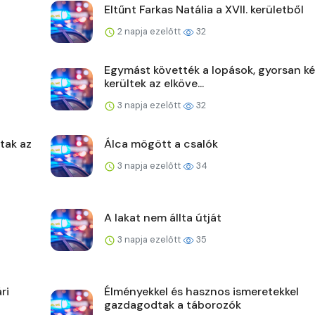
Eltűnt Farkas Natália a XVII. kerületből
2 napja ezelőtt
32
Egymást követték a lopások, gyorsan ké
kerültek az elköve...
3 napja ezelőtt
32
ltak az
Álca mögött a csalók
3 napja ezelőtt
34
A lakat nem állta útját
3 napja ezelőtt
35
ri
Élményekkel és hasznos ismeretekkel
gazdagodtak a táborozók