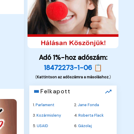
Adó 1%-hoz adószám:
18472273-1-06 📋
(
Kattintson az adószámra a másoláshoz.
)
Felkapott
1.
Parlament
2.
Jane Fonda
3.
Kozármisleny
4.
Roberta Flack
5.
USAID
6.
Gázolaj