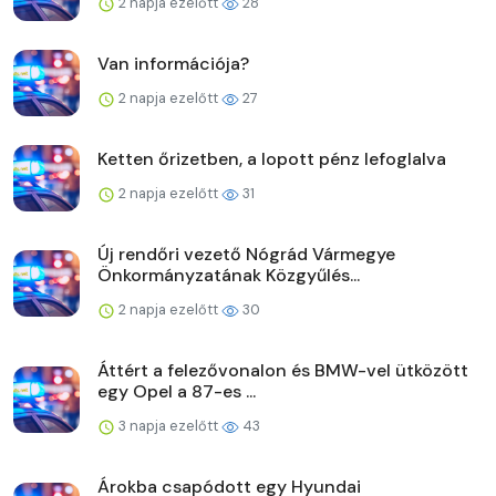
2 napja ezelőtt
28
Van információja?
2 napja ezelőtt
27
Ketten őrizetben, a lopott pénz lefoglalva
2 napja ezelőtt
31
Új rendőri vezető Nógrád Vármegye
Önkormányzatának Közgyűlés...
2 napja ezelőtt
30
Áttért a felezővonalon és BMW-vel ütközött
egy Opel a 87-es ...
3 napja ezelőtt
43
Árokba csapódott egy Hyundai