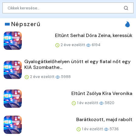
Népszerű
Eltűnt Serhal Dóra Zeina, keressük
2 éve ezelőtt
6194
Gyalogátkelőhelyen ütött el egy fiatal nőt egy
KIA Szombathe...
2 éve ezelőtt
5988
Eltűnt Zsólya Kíra Veronika
1 év ezelőtt
5820
Barátkozott, majd rabolt
1 év ezelőtt
5736