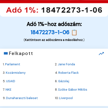
Adó 1%-hoz adószám:
18472273-1-06 📋
(
Kattintson az adószámra a másoláshoz.
)
Felkapott
1.
Parlament
2.
Jane Fonda
3.
Kozármisleny
4.
Roberta Flack
5.
USAID
6.
Gázolaj
7.
NKE
8.
Szőke Gábor Miklós
9.
Dunaharaszti baleset
10.
Liverpool