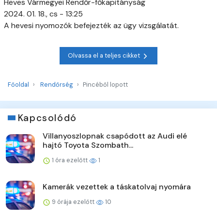
Heves Vármegyei Rendőr-főkapitányság
2024. 01. 18., cs - 13:25
A hevesi nyomozók befejezték az ügy vizsgálatát.
Olvassa el a teljes cikket
Főoldal
Rendőrség
Pincéből lopott
Kapcsolódó
Villanyoszlopnak csapódott az Audi elé
hajtó Toyota Szombath...
1 óra ezelőtt
1
Kamerák vezettek a táskatolvaj nyomára
9 órája ezelőtt
10