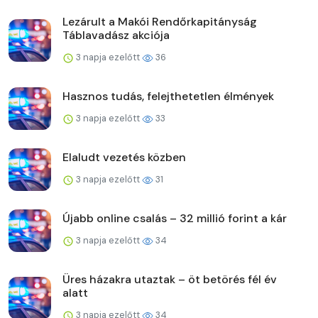
Lezárult a Makói Rendőrkapitányság
Táblavadász akciója
3 napja ezelőtt
36
Hasznos tudás, felejthetetlen élmények
3 napja ezelőtt
33
Elaludt vezetés közben
3 napja ezelőtt
31
Újabb online csalás – 32 millió forint a kár
3 napja ezelőtt
34
Üres házakra utaztak – öt betörés fél év
alatt
3 napja ezelőtt
34