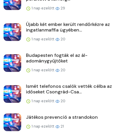
1 nap ezelőtt
29
Újabb két ember került rendőrkézre az
ingatlanmaffia ügyében...
1 nap ezelőtt
20
Budapesten fogták el az ál-
adománygyűjtőket
1 nap ezelőtt
20
Ismét telefonos csalók vették célba az
időseket Csongrád-Csa...
1 nap ezelőtt
20
Játékos prevenció a strandokon
1 nap ezelőtt
21