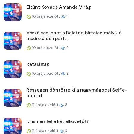
Eltűnt Kovács Amanda Virág
10 órája ezelőtt
11
Veszélyes lehet a Balaton hirtelen mélyülő
medre a déli part...
10 órája ezelőtt
9
Rátaláltak
10 órája ezelőtt
9
Részegen döntötte ki a nagymágocsi Selfie-
pontot
11 órája ezelőtt
8
Ki ismeri fel a két elkövetőt?
11 órája ezelőtt
9