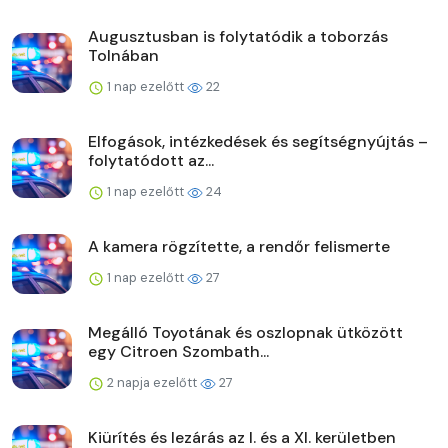
Augusztusban is folytatódik a toborzás
Tolnában
1 nap ezelőtt
22
Elfogások, intézkedések és segítségnyújtás –
folytatódott az...
1 nap ezelőtt
24
A kamera rögzítette, a rendőr felismerte
1 nap ezelőtt
27
Megálló Toyotának és oszlopnak ütközött
egy Citroen Szombath...
2 napja ezelőtt
27
Kiürítés és lezárás az I. és a XI. kerületben