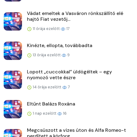
Vádat emeltek a Vasváron rönkszállító elé
hajtó Fiat vezetőj...
11 órája ezelőtt
17
Kinézte, ellopta, továbbadta
13 órája ezelőtt
9
Lopott „cuccokkal” üldögéltek – egy
nyomozó vette észre
14 órája ezelőtt
7
Eltűnt Balázs Roxána
1 nap ezelőtt
16
Megcsúszott a vizes úton és Alfa Romeo-t
perdített a körforg...