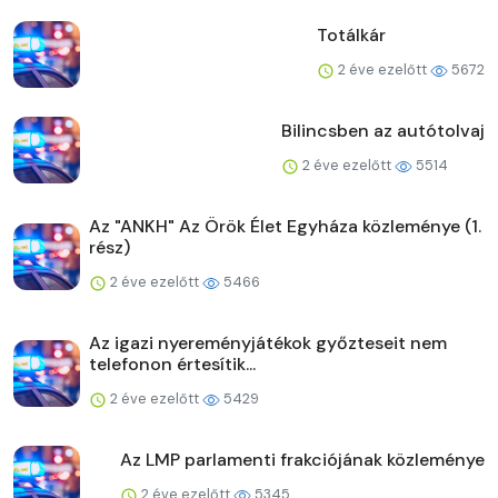
Totálkár
2 éve ezelőtt
5672
Bilincsben az autótolvaj
2 éve ezelőtt
5514
Az "ANKH" Az Örök Élet Egyháza közleménye (1.
rész)
2 éve ezelőtt
5466
Az igazi nyereményjátékok győzteseit nem
telefonon értesítik...
2 éve ezelőtt
5429
Az LMP parlamenti frakciójának közleménye
2 éve ezelőtt
5345