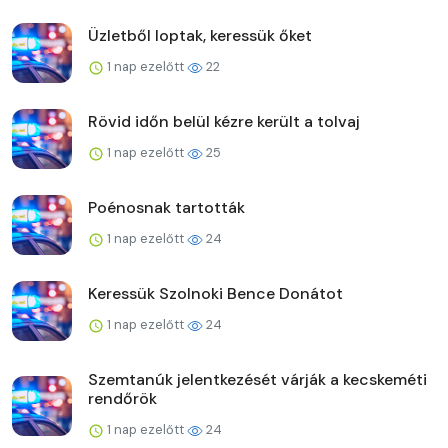
Üzletből loptak, keressük őket
1 nap ezelőtt
22
Rövid időn belül kézre került a tolvaj
1 nap ezelőtt
25
Poénosnak tartották
1 nap ezelőtt
24
Keressük Szolnoki Bence Donátot
1 nap ezelőtt
24
Szemtanúk jelentkezését várják a kecskeméti
rendőrök
1 nap ezelőtt
24