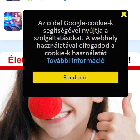
Vigyázat! Újra támadnak az online csalók!
3 napja ezelőtt
36