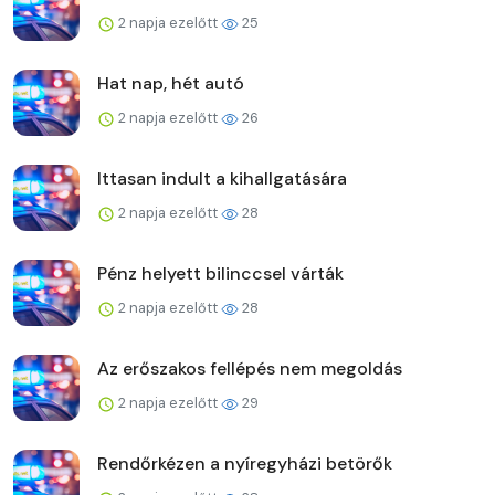
2 napja ezelőtt
25
Hat nap, hét autó
2 napja ezelőtt
26
Ittasan indult a kihallgatására
2 napja ezelőtt
28
Pénz helyett bilinccsel várták
2 napja ezelőtt
28
Az erőszakos fellépés nem megoldás
2 napja ezelőtt
29
Rendőrkézen a nyíregyházi betörők