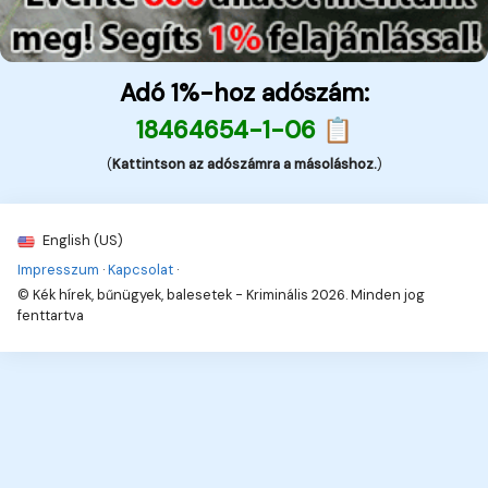
Adó 1%-hoz adószám:
18464654-1-06 📋
(
Kattintson az adószámra a másoláshoz.
)
English (US)
Impresszum
·
Kapcsolat
·
© Kék hírek, bűnügyek, balesetek - Kriminális 2026. Minden jog
fenttartva