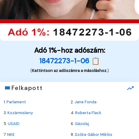
Adó 1%-hoz adószám:
18472273-1-06 📋
(
Kattintson az adószámra a másoláshoz.
)
Felkapott
1.
Parlament
2.
Jane Fonda
3.
Kozármisleny
4.
Roberta Flack
5.
USAID
6.
Gázolaj
7.
NKE
8.
Szőke Gábor Miklós