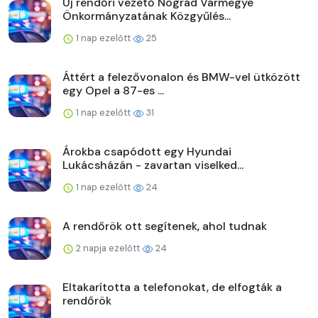
Új rendőri vezető Nógrád Vármegye
Önkormányzatának Közgyűlés...
1 nap ezelőtt
25
Áttért a felezővonalon és BMW-vel ütközött
egy Opel a 87-es ...
1 nap ezelőtt
31
Árokba csapódott egy Hyundai
Lukácsházán - zavartan viselked...
1 nap ezelőtt
24
A rendőrök ott segítenek, ahol tudnak
2 napja ezelőtt
24
Eltakarította a telefonokat, de elfogták a
rendőrök