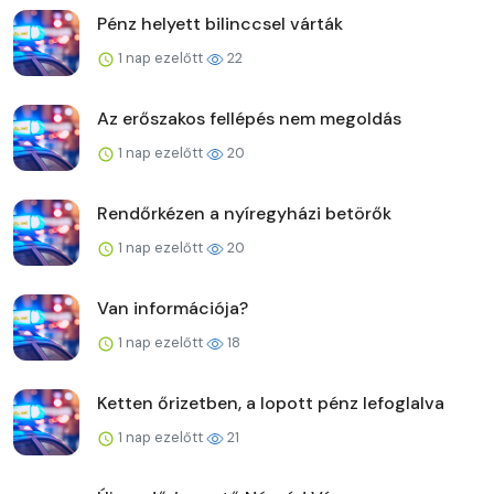
Pénz helyett bilinccsel várták
1 nap ezelőtt
22
Az erőszakos fellépés nem megoldás
1 nap ezelőtt
20
Rendőrkézen a nyíregyházi betörők
1 nap ezelőtt
20
Van információja?
1 nap ezelőtt
18
Ketten őrizetben, a lopott pénz lefoglalva
1 nap ezelőtt
21