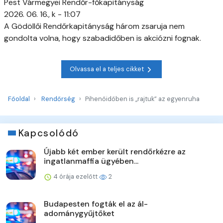
Pest Vármegyei Rendőr-főkapitányság
2026. 06. 16., k - 11:07
A Gödöllői Rendőrkapitányság három zsaruja nem
gondolta volna, hogy szabadidőben is akciózni fognak.
Olvassa el a teljes cikket
Főoldal
Rendőrség
Pihenőidőben is „rajtuk” az egyenruha
Kapcsolódó
Újabb két ember került rendőrkézre az
ingatlanmaffia ügyében...
4 órája ezelőtt
2
Budapesten fogták el az ál-
adománygyűjtőket