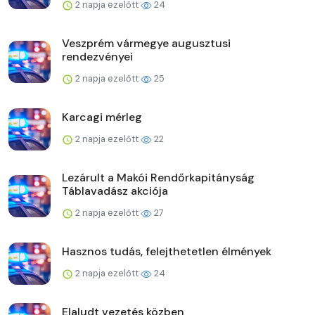
2 napja ezelőtt
24
Veszprém vármegye augusztusi
rendezvényei
2 napja ezelőtt
25
Karcagi mérleg
2 napja ezelőtt
22
Lezárult a Makói Rendőrkapitányság
Táblavadász akciója
2 napja ezelőtt
27
Hasznos tudás, felejthetetlen élmények
2 napja ezelőtt
24
Elaludt vezetés közben