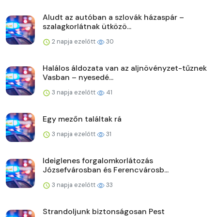
Aludt az autóban a szlovák házaspár –
szalagkorlátnak ütközö...
2 napja ezelőtt
30
Halálos áldozata van az aljnövényzet-tűznek
Vasban – nyesedé...
3 napja ezelőtt
41
Egy mezőn találtak rá
3 napja ezelőtt
31
Ideiglenes forgalomkorlátozás
Józsefvárosban és Ferencvárosb...
3 napja ezelőtt
33
Strandoljunk biztonságosan Pest