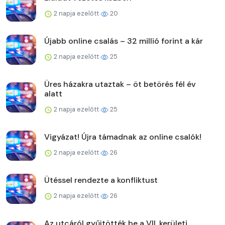
2 napja ezelőtt
20
Újabb online csalás – 32 millió forint a kár
2 napja ezelőtt
25
Üres házakra utaztak – öt betörés fél év
alatt
2 napja ezelőtt
25
Vigyázat! Újra támadnak az online csalók!
2 napja ezelőtt
26
Ütéssel rendezte a konfliktust
2 napja ezelőtt
26
Az utcáról gyűjtötték be a VII. kerületi