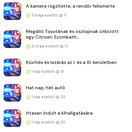
A kamera rögzítette, a rendőr felismerte
11 órája ezelőtt
11
Megálló Toyotának és oszlopnak ütközött
egy Citroen Szombath...
21 órája ezelőtt
17
Kiürítés és lezárás az I. és a XI. kerületben
1 nap ezelőtt
13
Hat nap, hét autó
1 nap ezelőtt
20
Ittasan indult a kihallgatására
1 nap ezelőtt
20