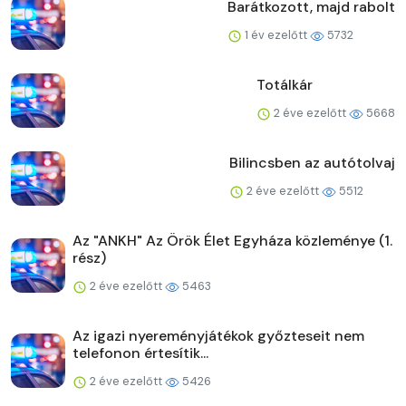
Barátkozott, majd rabolt
1 év ezelőtt
5732
Totálkár
2 éve ezelőtt
5668
Bilincsben az autótolvaj
2 éve ezelőtt
5512
Az "ANKH" Az Örök Élet Egyháza közleménye (1.
rész)
2 éve ezelőtt
5463
Az igazi nyereményjátékok győzteseit nem
telefonon értesítik...
2 éve ezelőtt
5426