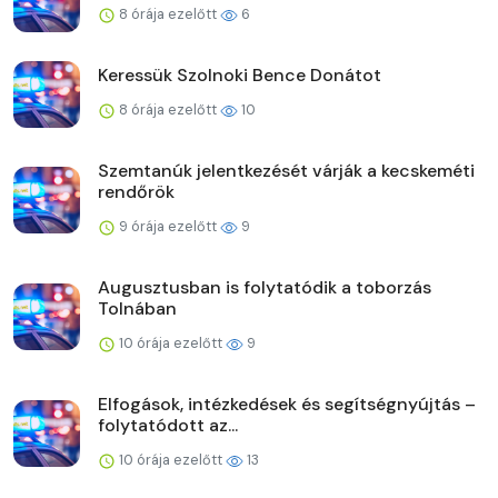
8 órája ezelőtt
6
Keressük Szolnoki Bence Donátot
8 órája ezelőtt
10
Szemtanúk jelentkezését várják a kecskeméti
rendőrök
9 órája ezelőtt
9
Augusztusban is folytatódik a toborzás
Tolnában
10 órája ezelőtt
9
Elfogások, intézkedések és segítségnyújtás –
folytatódott az...
10 órája ezelőtt
13