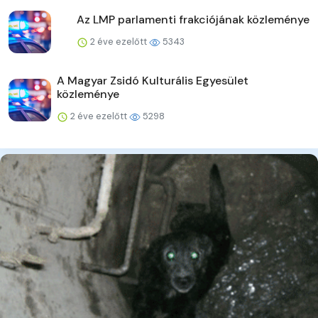
Az LMP parlamenti frakciójának közleménye
2 éve ezelőtt
5343
A Magyar Zsidó Kulturális Egyesület
közleménye
2 éve ezelőtt
5298