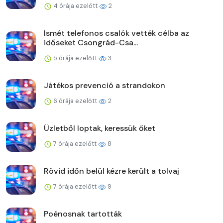
4 órája ezelőtt
2
Ismét telefonos csalók vették célba az
időseket Csongrád-Csa...
5 órája ezelőtt
3
Játékos prevenció a strandokon
6 órája ezelőtt
2
Üzletből loptak, keressük őket
7 órája ezelőtt
8
Rövid időn belül kézre került a tolvaj
7 órája ezelőtt
9
Poénosnak tartották