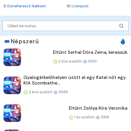
9.
Dunaharaszti baleset
10.
Liverpool
Népszerű
Eltűnt Serhal Dóra Zeina, keressük
2 éve ezelőtt
6190
Gyalogátkelőhelyen ütött el egy fiatal nőt egy
KIA Szombathe...
2 éve ezelőtt
5985
Eltűnt Zsólya Kíra Veronika
1 év ezelőtt
5818