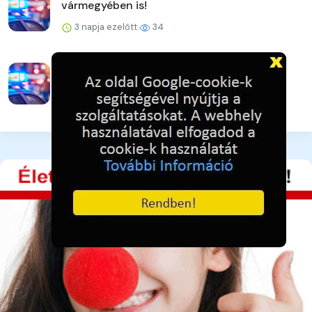
vármegyében is!
3 napja ezelőtt
34
Vigyázzunk egymásra a legnagyobb
hőségben is!
3 napja ezelőtt
34