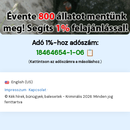
Adó 1%-hoz adószám:
18464654-1-06 📋
(
Kattintson az adószámra a másoláshoz.
)
English (US)
Impresszum
·
Kapcsolat
·
© Kék hírek, bűnügyek, balesetek - Kriminális 2026. Minden jog
fenttartva