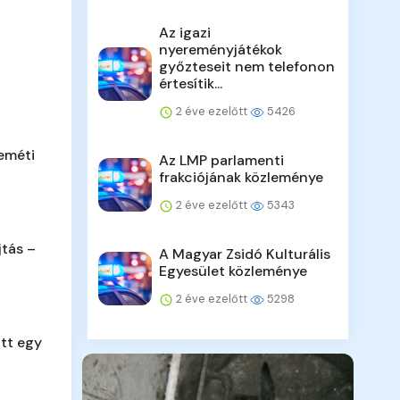
Az igazi
nyereményjátékok
győzteseit nem telefonon
értesítik...
2 éve ezelőtt
5426
eméti
Az LMP parlamenti
frakciójának közleménye
2 éve ezelőtt
5343
jtás –
A Magyar Zsidó Kulturális
Egyesület közleménye
2 éve ezelőtt
5298
tt egy