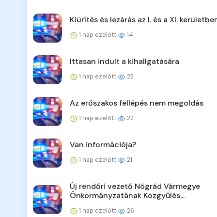
Kiürítés és lezárás az I. és a XI. kerületbe
1 nap ezelőtt
14
Ittasan indult a kihallgatására
1 nap ezelőtt
22
Az erőszakos fellépés nem megoldás
1 nap ezelőtt
22
Van információja?
1 nap ezelőtt
21
Új rendőri vezető Nógrád Vármegye
Önkormányzatának Közgyűlés...
1 nap ezelőtt
26