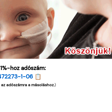
 1%-hoz adószám:
472273-1-06 📋
 az adószámra a másoláshoz.
)