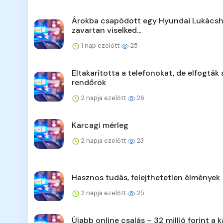
Árokba csapódott egy Hyundai Lukácsh
zavartan viselked...
1 nap ezelőtt
25
Eltakarította a telefonokat, de elfogták 
rendőrök
2 napja ezelőtt
26
Karcagi mérleg
2 napja ezelőtt
23
Hasznos tudás, felejthetetlen élmények
2 napja ezelőtt
25
Újabb online csalás – 32 millió forint a k