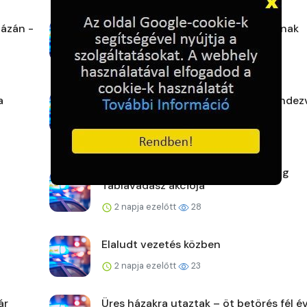
ázán -
A rendőrök ott segítenek, ahol tudnak
2 napja ezelőtt
26
a
Veszprém vármegye augusztusi rendez
2 napja ezelőtt
26
Lezárult a Makói Rendőrkapitányság
Táblavadász akciója
2 napja ezelőtt
28
Elaludt vezetés közben
2 napja ezelőtt
23
ár
Üres házakra utaztak – öt betörés fél év