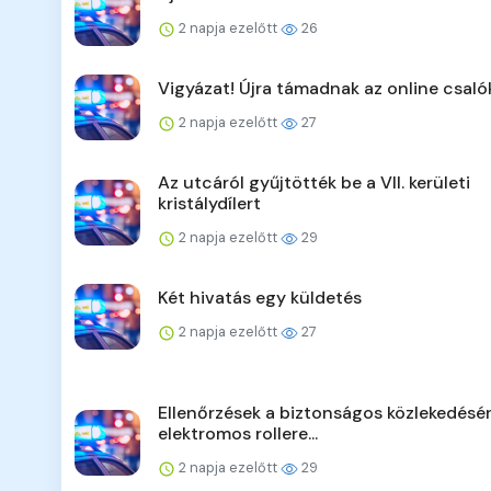
2 napja ezelőtt
26
Vigyázat! Újra támadnak az online csaló
2 napja ezelőtt
27
Az utcáról gyűjtötték be a VII. kerületi
kristálydílert
2 napja ezelőtt
29
Két hivatás egy küldetés
2 napja ezelőtt
27
Ellenőrzések a biztonságos közlekedésér
elektromos rollere...
2 napja ezelőtt
29