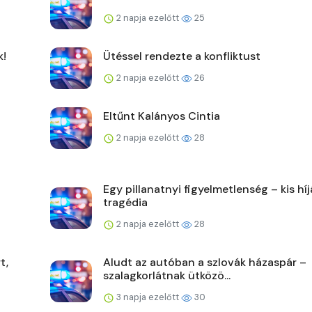
2 napja ezelőtt
25
k!
Ütéssel rendezte a konfliktust
2 napja ezelőtt
26
Eltűnt Kalányos Cintia
2 napja ezelőtt
28
Egy pillanatnyi figyelmetlenség – kis hí
tragédia
2 napja ezelőtt
28
t,
Aludt az autóban a szlovák házaspár –
szalagkorlátnak ütközö...
3 napja ezelőtt
30