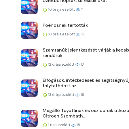
Üzletből loptak, keressük őket
10 órája ezelőtt
11
Poénosnak tartották
10 órája ezelőtt
13
Szemtanúk jelentkezését várják a kecsk
rendőrök
12 órája ezelőtt
13
Elfogások, intézkedések és segítségnyú
folytatódott az...
13 órája ezelőtt
16
Megálló Toyotának és oszlopnak ütközö
Citroen Szombath...
1 nap ezelőtt
18