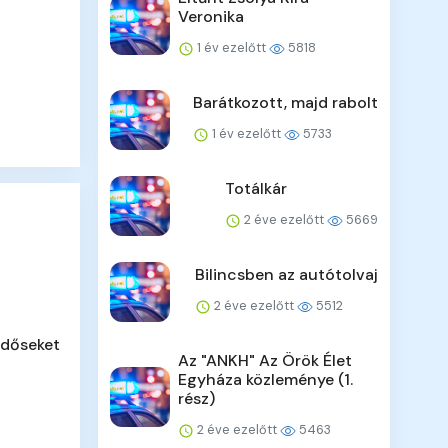
Veronika
1 év ezelőtt
5818
Barátkozott, majd rabolt
1 év ezelőtt
5733
Totálkár
2 éve ezelőtt
5669
Bilincsben az autótolvaj
2 éve ezelőtt
5512
időseket
Az "ANKH" Az Örök Élet
Egyháza közleménye (1.
rész)
2 éve ezelőtt
5463