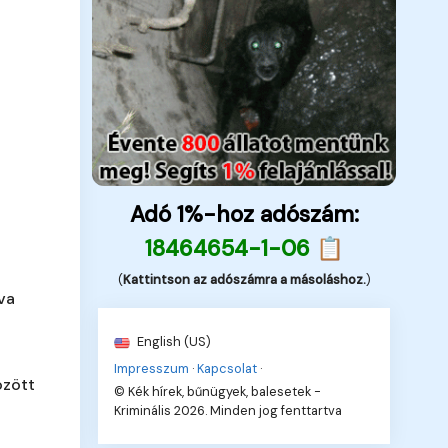
Adó 1%-hoz adószám:
18464654-1-06 📋
(
Kattintson az adószámra a másoláshoz.
)
va
English (US)
Impresszum
·
Kapcsolat
·
özött
© Kék hírek, bűnügyek, balesetek -
Kriminális 2026. Minden jog fenttartva