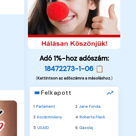
Adó 1%-hoz adószám:
18472273-1-06 📋
(
Kattintson az adószámra a másoláshoz.
)
Felkapott
1.
Parlament
2.
Jane Fonda
3.
Kozármisleny
4.
Roberta Flack
5.
USAID
6.
Gázolaj