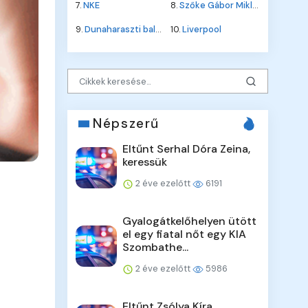
7.
NKE
8.
Szőke Gábor Miklós
9.
Dunaharaszti baleset
10.
Liverpool
Népszerű
Eltűnt Serhal Dóra Zeina,
keressük
2 éve ezelőtt
6191
Gyalogátkelőhelyen ütött
el egy fiatal nőt egy KIA
Szombathe...
2 éve ezelőtt
5986
Eltűnt Zsólya Kíra