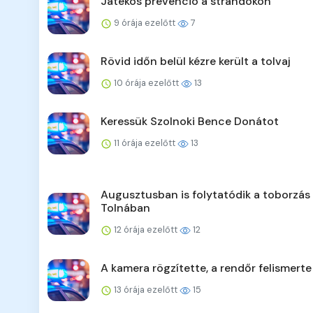
Játékos prevenció a strandokon
9 órája ezelőtt
7
Rövid időn belül kézre került a tolvaj
10 órája ezelőtt
13
Keressük Szolnoki Bence Donátot
11 órája ezelőtt
13
Augusztusban is folytatódik a toborzás
Tolnában
12 órája ezelőtt
12
A kamera rögzítette, a rendőr felismerte
13 órája ezelőtt
15