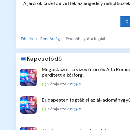
A járőrök őrizetbe vették az engedély nélkül közle
Ol
Főoldal
Rendőrség
Pihenőhelyről a fogdába
Kapcsolódó
Megcsúszott a vizes úton és Alfa Rome
perdített a körforg...
2 órája ezelőtt
9
Budapesten fogták el az ál-adománygyű
7 órája ezelőtt
5