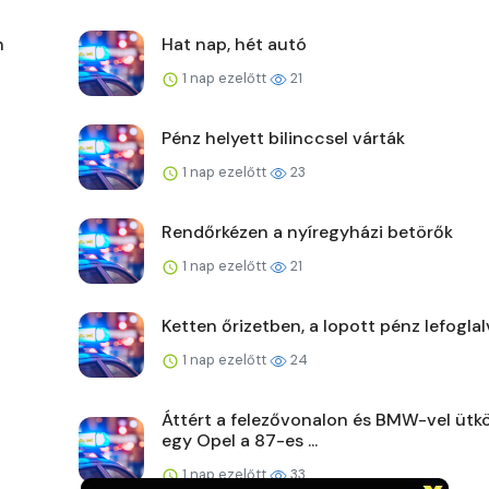
n
Hat nap, hét autó
1 nap ezelőtt
21
Pénz helyett bilinccsel várták
1 nap ezelőtt
23
Rendőrkézen a nyíregyházi betörők
1 nap ezelőtt
21
Ketten őrizetben, a lopott pénz lefoglal
1 nap ezelőtt
24
Áttért a felezővonalon és BMW-vel ütk
egy Opel a 87-es ...
1 nap ezelőtt
33