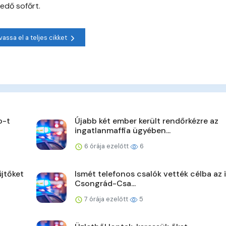
kedő sofőrt.
vassa el a teljes cikket
o-t
Újabb két ember került rendőrkézre az
ingatlanmaffia ügyében...
6 órája ezelőtt
6
jtőket
Ismét telefonos csalók vették célba az 
Csongrád-Csa...
7 órája ezelőtt
5