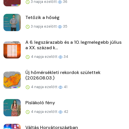
3 napja ezelőtt
36
Tetőzik a hőség
3 napja ezelőtt
35
A 6. legszárazabb és a 10. legmelegebb július
a XX. század k...
4 napja ezelőtt
34
Új hőmérsékleti rekordok születtek
(2026.08.03.)
4 napja ezelőtt
41
Pislákoló fény
4 napja ezelőtt
42
Váltás Horvátországban