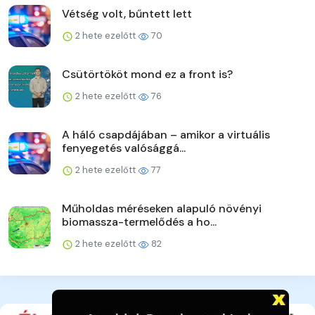
Vétség volt, bűntett lett
2 hete ezelőtt
70
Csütörtököt mond ez a front is?
2 hete ezelőtt
76
A háló csapdájában – amikor a virtuális
fenyegetés valósággá...
2 hete ezelőtt
77
Műholdas méréseken alapuló növényi
biomassza-termelődés a ho...
2 hete ezelőtt
82