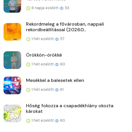
6 napja ezelőtt
53
Rekordmeleg a fővárosban, nappali
rekordbeállítással (2026.0...
1 hét ezelőtt
57
Örökkön-örökké
1 hét ezelőtt
60
Mesékkel a balesetek ellen
1 hét ezelőtt
61
Hőség fokozza a csapadékhiány okozta
károkat
1 hét ezelőtt
60