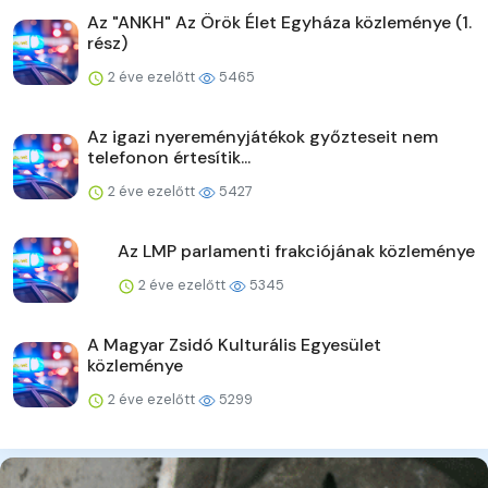
Az "ANKH" Az Örök Élet Egyháza közleménye (1.
rész)
2 éve ezelőtt
5465
Az igazi nyereményjátékok győzteseit nem
telefonon értesítik...
2 éve ezelőtt
5427
Az LMP parlamenti frakciójának közleménye
2 éve ezelőtt
5345
A Magyar Zsidó Kulturális Egyesület
közleménye
2 éve ezelőtt
5299