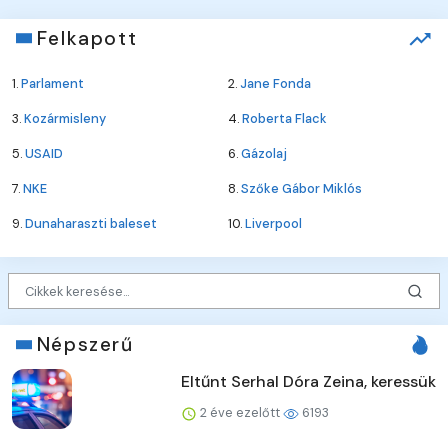
Felkapott
1.
Parlament
2.
Jane Fonda
3.
Kozármisleny
4.
Roberta Flack
5.
USAID
6.
Gázolaj
7.
NKE
8.
Szőke Gábor Miklós
9.
Dunaharaszti baleset
10.
Liverpool
Népszerű
Eltűnt Serhal Dóra Zeina, keressük
2 éve ezelőtt
6193