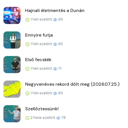
Hajnali életmentés a Dunán
1 hét ezelőtt
69
Ennyire futja
1 hét ezelőtt
65
Első fecskék
1 hét ezelőtt
71
Negyvenéves rekord dőlt meg (2026.07.25.)
1 hét ezelőtt
65
Szellőztessünk!
2 hete ezelőtt
78