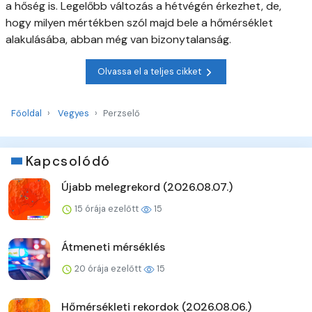
a hőség is. Legelőbb változás a hétvégén érkezhet, de,
hogy milyen mértékben szól majd bele a hőmérséklet
alakulásába, abban még van bizonytalanság.
Olvassa el a teljes cikket
Főoldal
Vegyes
Perzselő
Kapcsolódó
Újabb melegrekord (2026.08.07.)
15 órája ezelőtt
15
Átmeneti mérséklés
20 órája ezelőtt
15
Hőmérsékleti rekordok (2026.08.06.)