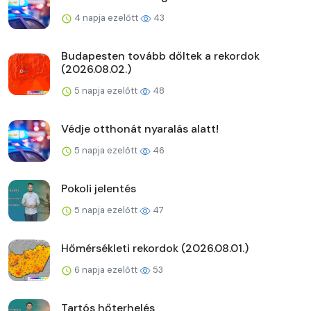
4 napja ezelőtt
43
Budapesten tovább dőltek a rekordok
(2026.08.02.)
5 napja ezelőtt
48
Védje otthonát nyaralás alatt!
5 napja ezelőtt
46
Pokoli jelentés
5 napja ezelőtt
47
Hőmérsékleti rekordok (2026.08.01.)
6 napja ezelőtt
53
Tartós hőterhelés