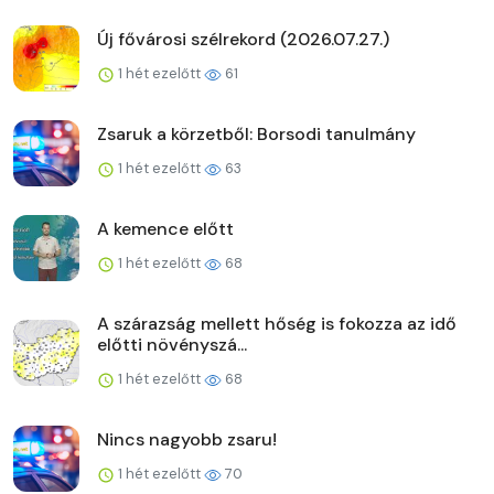
Új fővárosi szélrekord (2026.07.27.)
1 hét ezelőtt
61
Zsaruk a körzetből: Borsodi tanulmány
1 hét ezelőtt
63
A kemence előtt
1 hét ezelőtt
68
A szárazság mellett hőség is fokozza az idő
előtti növényszá...
1 hét ezelőtt
68
Nincs nagyobb zsaru!
1 hét ezelőtt
70