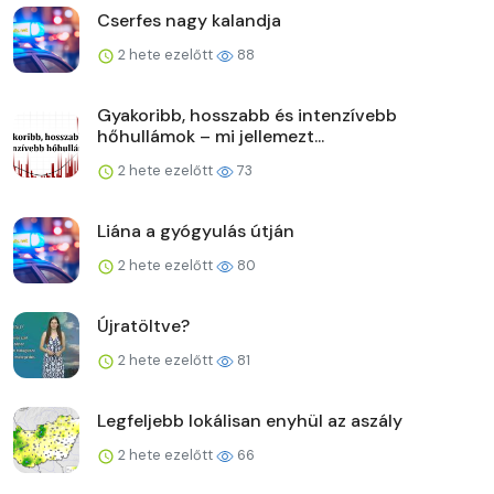
Cserfes nagy kalandja
2 hete ezelőtt
88
Gyakoribb, hosszabb és intenzívebb
hőhullámok – mi jellemezt...
2 hete ezelőtt
73
Liána a gyógyulás útján
2 hete ezelőtt
80
Újratöltve?
2 hete ezelőtt
81
Legfeljebb lokálisan enyhül az aszály
2 hete ezelőtt
66