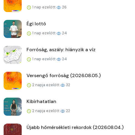
1 nap ezelőtt
26
Égi lottó
1 nap ezelőtt
24
Forróság, aszály: hiányzik a víz
1 nap ezelőtt
24
Versengő forróság (2026.08.05.)
2 napja ezelőtt
32
Kibírhatatlan
2 napja ezelőtt
22
Újabb hőmérsékleti rekordok (2026.08.04.)