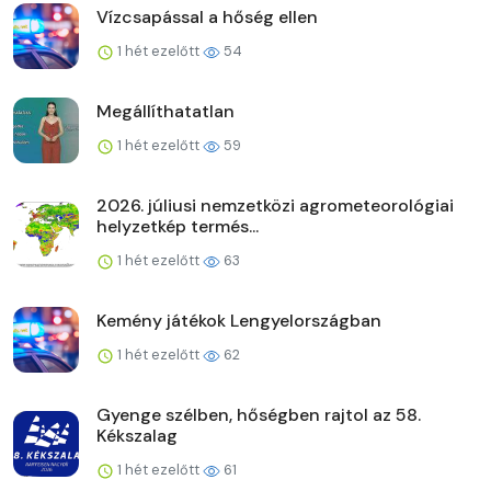
Vízcsapással a hőség ellen
1 hét ezelőtt
54
Megállíthatatlan
1 hét ezelőtt
59
2026. júliusi nemzetközi agrometeorológiai
helyzetkép termés...
1 hét ezelőtt
63
Kemény játékok Lengyelországban
1 hét ezelőtt
62
Gyenge szélben, hőségben rajtol az 58.
Kékszalag
1 hét ezelőtt
61