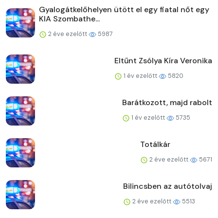
Gyalogátkelőhelyen ütött el egy fiatal nőt egy
KIA Szombathe...
2 éve ezelőtt
5987
Eltűnt Zsólya Kíra Veronika
1 év ezelőtt
5820
Barátkozott, majd rabolt
1 év ezelőtt
5735
Totálkár
2 éve ezelőtt
5671
Bilincsben az autótolvaj
2 éve ezelőtt
5513