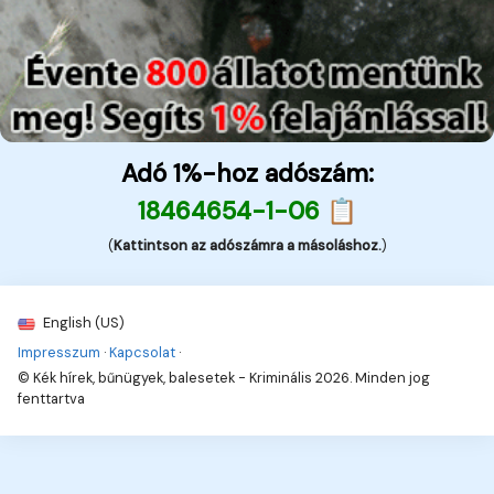
Adó 1%-hoz adószám:
18464654-1-06 📋
(
Kattintson az adószámra a másoláshoz.
)
English (US)
Impresszum
·
Kapcsolat
·
© Kék hírek, bűnügyek, balesetek - Kriminális 2026. Minden jog
fenttartva