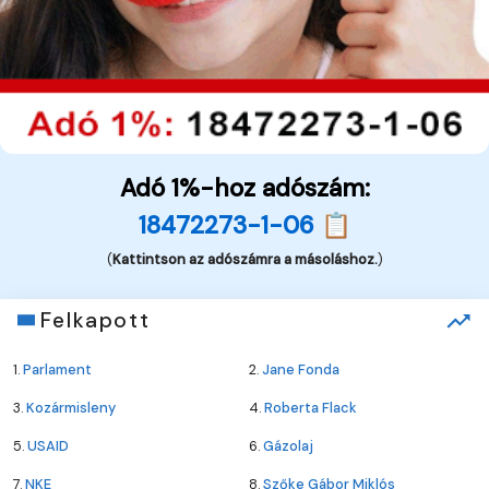
Adó 1%-hoz adószám:
18472273-1-06 📋
(
Kattintson az adószámra a másoláshoz.
)
Felkapott
1.
Parlament
2.
Jane Fonda
3.
Kozármisleny
4.
Roberta Flack
5.
USAID
6.
Gázolaj
7.
NKE
8.
Szőke Gábor Miklós