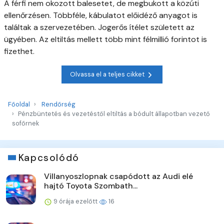
A férfi nem okozott balesetet, de megbukott a közúti
ellenőrzésen. Többféle, kábulatot előidéző anyagot is
találtak a szervezetében. Jogerős ítélet született az
ügyében. Az eltiltás mellett több mint félmillió forintot is
fizethet.
Olvassa el a teljes cikket
Főoldal
Rendőrség
Pénzbüntetés és vezetéstől eltiltás a bódult állapotban vezető
sofőrnek
Kapcsolódó
Villanyoszlopnak csapódott az Audi elé
hajtó Toyota Szombath...
9 órája ezelőtt
16