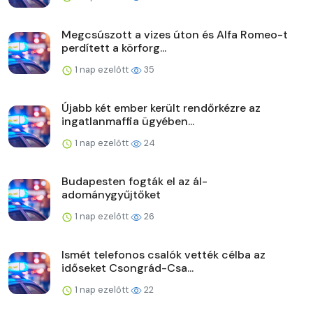
Megcsúszott a vizes úton és Alfa Romeo-t
perdített a körforg...
1 nap ezelőtt
35
Újabb két ember került rendőrkézre az
ingatlanmaffia ügyében...
1 nap ezelőtt
24
Budapesten fogták el az ál-
adománygyűjtőket
1 nap ezelőtt
26
Ismét telefonos csalók vették célba az
időseket Csongrád-Csa...
1 nap ezelőtt
22