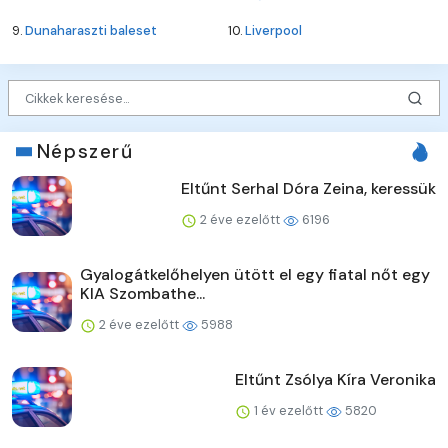
9.
Dunaharaszti baleset
10.
Liverpool
Népszerű
Eltűnt Serhal Dóra Zeina, keressük
2 éve ezelőtt
6196
Gyalogátkelőhelyen ütött el egy fiatal nőt egy
KIA Szombathe...
2 éve ezelőtt
5988
Eltűnt Zsólya Kíra Veronika
1 év ezelőtt
5820