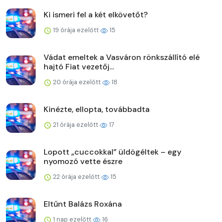
Ki ismeri fel a két elkövetőt?
19 órája ezelőtt
15
Vádat emeltek a Vasváron rönkszállító elé
hajtó Fiat vezetőj...
20 órája ezelőtt
18
Kinézte, ellopta, továbbadta
21 órája ezelőtt
17
Lopott „cuccokkal” üldögéltek – egy
nyomozó vette észre
22 órája ezelőtt
15
Eltűnt Balázs Roxána
1 nap ezelőtt
16