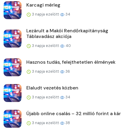
Karcagi mérleg
3 napja ezelőtt
34
Lezárult a Makói Rendőrkapitányság
Táblavadász akciója
3 napja ezelőtt
40
Hasznos tudás, felejthetetlen élmények
3 napja ezelőtt
36
Elaludt vezetés közben
3 napja ezelőtt
34
Újabb online csalás – 32 millió forint a kár
3 napja ezelőtt
38