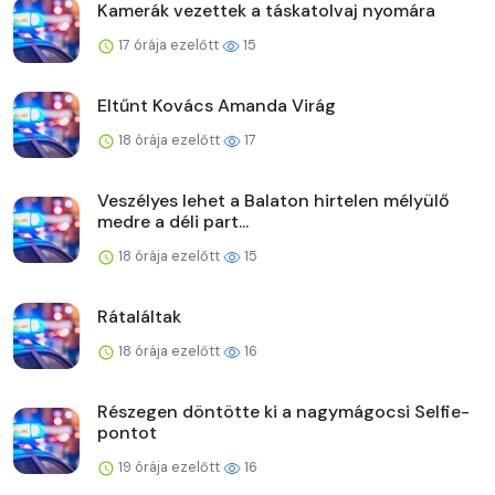
Kamerák vezettek a táskatolvaj nyomára
17 órája ezelőtt
15
Eltűnt Kovács Amanda Virág
18 órája ezelőtt
17
Veszélyes lehet a Balaton hirtelen mélyülő
medre a déli part...
18 órája ezelőtt
15
Rátaláltak
18 órája ezelőtt
16
Részegen döntötte ki a nagymágocsi Selfie-
pontot
19 órája ezelőtt
16