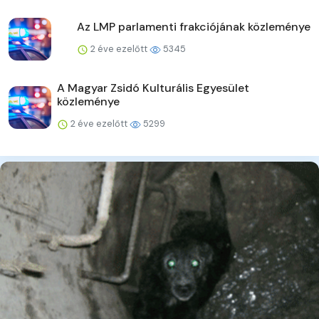
Az LMP parlamenti frakciójának közleménye
2 éve ezelőtt
5345
A Magyar Zsidó Kulturális Egyesület
közleménye
2 éve ezelőtt
5299