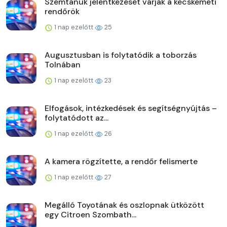
Szemtanúk jelentkezését várják a kecskeméti
rendőrök
1 nap ezelőtt
25
Augusztusban is folytatódik a toborzás
Tolnában
1 nap ezelőtt
23
Elfogások, intézkedések és segítségnyújtás –
folytatódott az...
1 nap ezelőtt
26
A kamera rögzítette, a rendőr felismerte
1 nap ezelőtt
27
Megálló Toyotának és oszlopnak ütközött
egy Citroen Szombath...