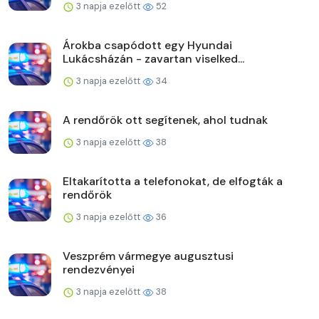
3 napja ezelőtt
52
Árokba csapódott egy Hyundai
Lukácsházán - zavartan viselked...
3 napja ezelőtt
34
A rendőrök ott segítenek, ahol tudnak
3 napja ezelőtt
38
Eltakarította a telefonokat, de elfogták a
rendőrök
3 napja ezelőtt
36
Veszprém vármegye augusztusi
rendezvényei
3 napja ezelőtt
38