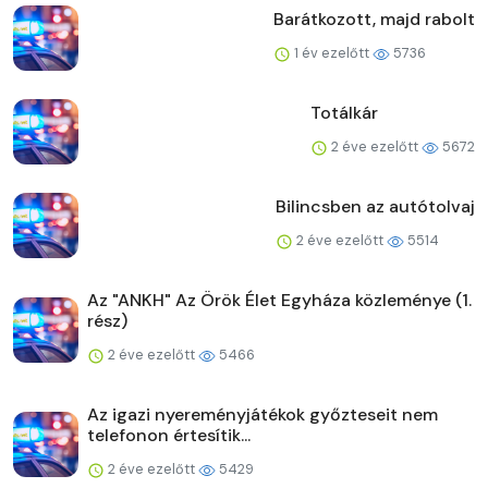
Barátkozott, majd rabolt
1 év ezelőtt
5736
Totálkár
2 éve ezelőtt
5672
Bilincsben az autótolvaj
2 éve ezelőtt
5514
Az "ANKH" Az Örök Élet Egyháza közleménye (1.
rész)
2 éve ezelőtt
5466
Az igazi nyereményjátékok győzteseit nem
telefonon értesítik...
2 éve ezelőtt
5429