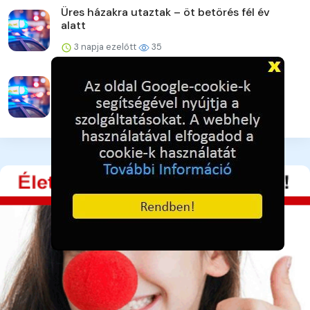
Üres házakra utaztak – öt betörés fél év
alatt
3 napja ezelőtt
35
Vigyázat! Újra támadnak az online csalók!
3 napja ezelőtt
36