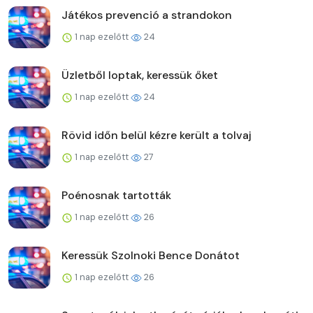
Játékos prevenció a strandokon
1 nap ezelőtt
24
Üzletből loptak, keressük őket
1 nap ezelőtt
24
Rövid időn belül kézre került a tolvaj
1 nap ezelőtt
27
Poénosnak tartották
1 nap ezelőtt
26
Keressük Szolnoki Bence Donátot
1 nap ezelőtt
26