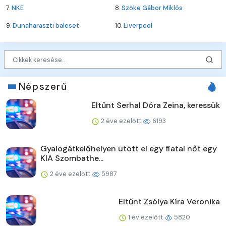
7.
NKE
8.
Szőke Gábor Miklós
9.
Dunaharaszti baleset
10.
Liverpool
Népszerű
Eltűnt Serhal Dóra Zeina, keressük
2 éve ezelőtt
6193
Gyalogátkelőhelyen ütött el egy fiatal nőt egy
KIA Szombathe...
2 éve ezelőtt
5987
Eltűnt Zsólya Kíra Veronika
1 év ezelőtt
5820