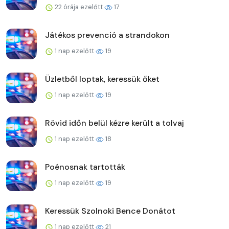
22 órája ezelőtt
17
Játékos prevenció a strandokon
1 nap ezelőtt
19
Üzletből loptak, keressük őket
1 nap ezelőtt
19
Rövid időn belül kézre került a tolvaj
1 nap ezelőtt
18
Poénosnak tartották
1 nap ezelőtt
19
Keressük Szolnoki Bence Donátot
1 nap ezelőtt
21