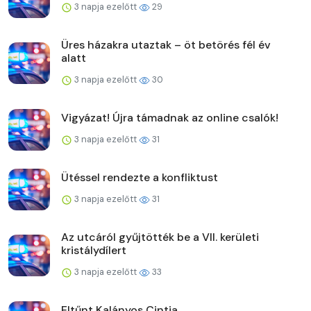
3 napja ezelőtt
29
Üres házakra utaztak – öt betörés fél év
alatt
3 napja ezelőtt
30
Vigyázat! Újra támadnak az online csalók!
3 napja ezelőtt
31
Ütéssel rendezte a konfliktust
3 napja ezelőtt
31
Az utcáról gyűjtötték be a VII. kerületi
kristálydílert
3 napja ezelőtt
33
Eltűnt Kalányos Cintia