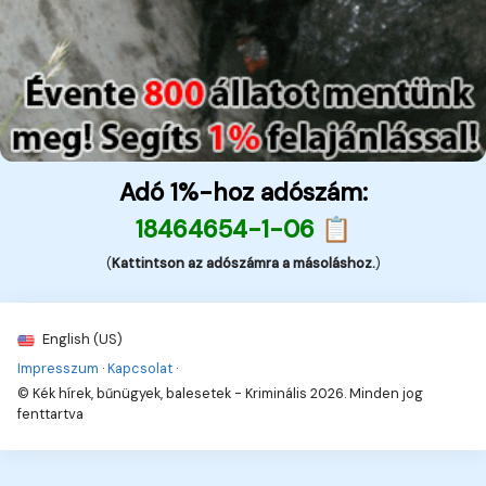
Adó 1%-hoz adószám:
18464654-1-06 📋
(
Kattintson az adószámra a másoláshoz.
)
English (US)
Impresszum
·
Kapcsolat
·
© Kék hírek, bűnügyek, balesetek - Kriminális 2026. Minden jog
fenttartva