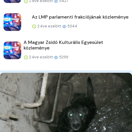
2 éve ezelőtt
5427
Az LMP parlamenti frakciójának közleménye
2 éve ezelőtt
5344
A Magyar Zsidó Kulturális Egyesület
közleménye
2 éve ezelőtt
5299