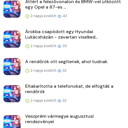
Áttért a felezővonalon és BMW-vel ütközött
egy Opel a 87-es ...
2 napja ezelőtt
43
Árokba csapódott egy Hyundai
Lukácsházán - zavartan viselked...
2 napja ezelőtt
30
A rendőrök ott segítenek, ahol tudnak
2 napja ezelőtt
32
Eltakarította a telefonokat, de elfogták a
rendőrök
2 napja ezelőtt
32
Veszprém vármegye augusztusi
rendezvényei