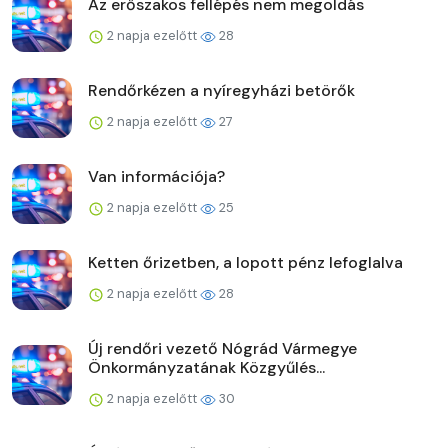
Az erőszakos fellépés nem megoldás
2 napja ezelőtt
28
Rendőrkézen a nyíregyházi betörők
2 napja ezelőtt
27
Van információja?
2 napja ezelőtt
25
Ketten őrizetben, a lopott pénz lefoglalva
2 napja ezelőtt
28
Új rendőri vezető Nógrád Vármegye
Önkormányzatának Közgyűlés...
2 napja ezelőtt
30