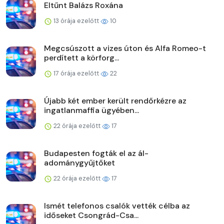
Eltűnt Balázs Roxána
13 órája ezelőtt
10
Megcsúszott a vizes úton és Alfa Romeo-t
perdített a körforg...
17 órája ezelőtt
22
Újabb két ember került rendőrkézre az
ingatlanmaffia ügyében...
22 órája ezelőtt
17
Budapesten fogták el az ál-
adománygyűjtőket
22 órája ezelőtt
17
Ismét telefonos csalók vették célba az
időseket Csongrád-Csa...