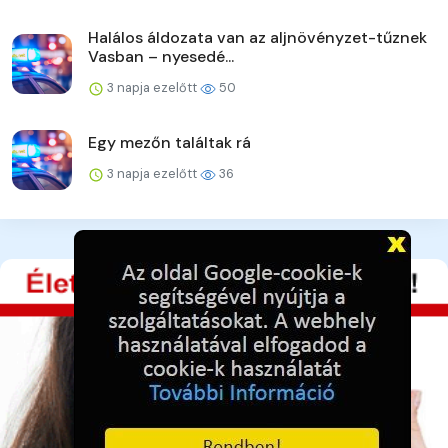
Halálos áldozata van az aljnövényzet-tűznek
Vasban – nyesedé...
3 napja ezelőtt
50
Egy mezőn találtak rá
3 napja ezelőtt
36