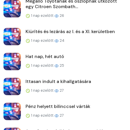
Megálló Toyotának és oszlopnak ütközött
egy Citroen Szombath...
1 nap ezelőtt
26
Kiürítés és lezárás az I. és a XI. kerületben
1 nap ezelőtt
24
Hat nap, hét autó
1 nap ezelőtt
25
Ittasan indult a kihallgatására
1 nap ezelőtt
27
Pénz helyett bilinccsel várták
1 nap ezelőtt
27