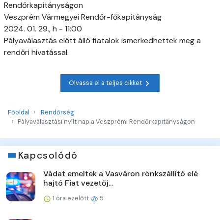
Rendőrkapitányságon
Veszprém Vármegyei Rendőr-főkapitányság
2024. 01. 29., h - 11:00
Pályaválasztás előtt álló fiatalok ismerkedhettek meg a
rendőri hivatással.
Olvassa el a teljes cikket
Főoldal
Rendőrség
Pályaválasztási nyílt nap a Veszprémi Rendőrkapitányságon
Kapcsolódó
Vádat emeltek a Vasváron rönkszállító elé
hajtó Fiat vezetőj...
1 óra ezelőtt
5