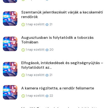
Szemtanúk jelentkezését várják a kecskeméti
rendőrök
1 nap ezelőtt
21
Augusztusban is folytatódik a toborzás
Tolnában
1 nap ezelőtt
20
Elfogások, intézkedések és segítségnyújtás –
folytatódott az...
1 nap ezelőtt
21
A kamera rögzítette, a rendőr felismerte
1 nap ezelőtt
22