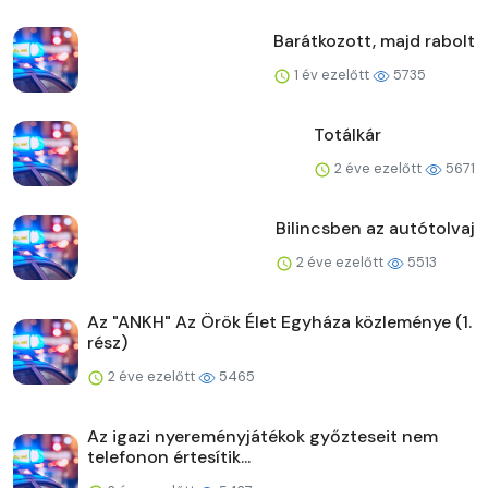
Barátkozott, majd rabolt
1 év ezelőtt
5735
Totálkár
2 éve ezelőtt
5671
Bilincsben az autótolvaj
2 éve ezelőtt
5513
Az "ANKH" Az Örök Élet Egyháza közleménye (1.
rész)
2 éve ezelőtt
5465
Az igazi nyereményjátékok győzteseit nem
telefonon értesítik...