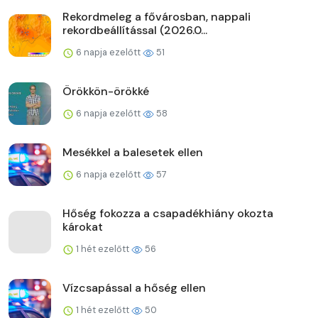
Rekordmeleg a fővárosban, nappali
rekordbeállítással (2026.0...
6 napja ezelőtt
51
Örökkön-örökké
6 napja ezelőtt
58
Mesékkel a balesetek ellen
6 napja ezelőtt
57
Hőség fokozza a csapadékhiány okozta
károkat
1 hét ezelőtt
56
Vízcsapással a hőség ellen
1 hét ezelőtt
50