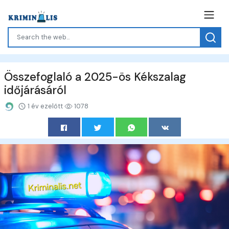
Összefoglaló a 2025-ös Kékszalag
időjárásáról
1 év ezelőtt
1078