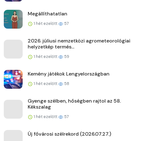
Megállíthatatlan
1 hét ezelőtt
57
2026. júliusi nemzetközi agrometeorológiai
helyzetkép termés...
1 hét ezelőtt
59
Kemény játékok Lengyelországban
1 hét ezelőtt
58
Gyenge szélben, hőségben rajtol az 58.
Kékszalag
1 hét ezelőtt
57
Új fővárosi szélrekord (2026.07.27.)