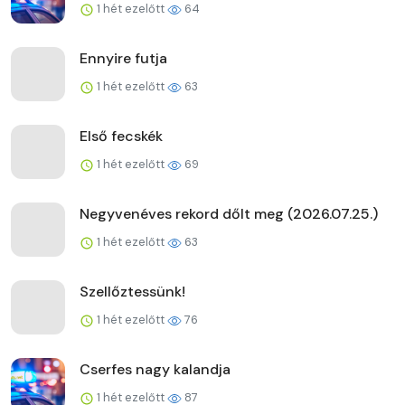
1 hét ezelőtt
64
Ennyire futja
1 hét ezelőtt
63
Első fecskék
1 hét ezelőtt
69
Negyvenéves rekord dőlt meg (2026.07.25.)
1 hét ezelőtt
63
Szellőztessünk!
1 hét ezelőtt
76
Cserfes nagy kalandja
1 hét ezelőtt
87