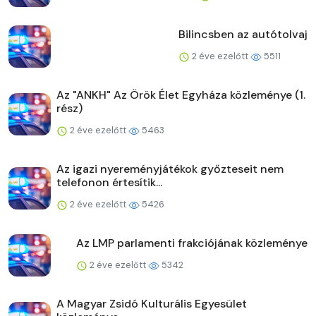
Bilincsben az autótolvaj
2 éve ezelőtt
5511
Az "ANKH" Az Örök Élet Egyháza közleménye (1.
rész)
2 éve ezelőtt
5463
Az igazi nyereményjátékok győzteseit nem
telefonon értesítik...
2 éve ezelőtt
5426
Az LMP parlamenti frakciójának közleménye
2 éve ezelőtt
5342
A Magyar Zsidó Kulturális Egyesület