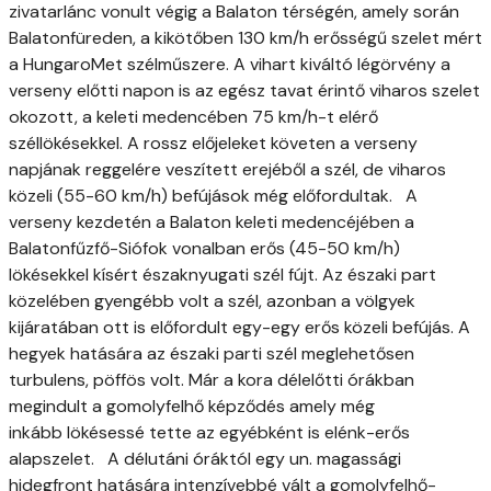
zivatarlánc vonult végig a Balaton térségén, amely során
Balatonfüreden, a kikötőben 130 km/h erősségű szelet mért
a HungaroMet szélműszere. A vihart kiváltó légörvény a
verseny előtti napon is az egész tavat érintő viharos szelet
okozott, a keleti medencében 75 km/h-t elérő
széllökésekkel. A rossz előjeleket követen a verseny
napjának reggelére veszített erejéből a szél, de viharos
közeli (55-60 km/h) befújások még előfordultak. A
verseny kezdetén a Balaton keleti medencéjében a
Balatonfűzfő-Siófok vonalban erős (45-50 km/h)
lökésekkel kísért északnyugati szél fújt. Az északi part
közelében gyengébb volt a szél, azonban a völgyek
kijáratában ott is előfordult egy-egy erős közeli befújás. A
hegyek hatására az északi parti szél meglehetősen
turbulens, pöffös volt. Már a kora délelőtti órákban
megindult a gomolyfelhő képződés amely még
inkább lökésessé tette az egyébként is elénk-erős
alapszelet. A délutáni óráktól egy un. magassági
hidegfront hatására intenzívebbé vált a gomolyfelhő-