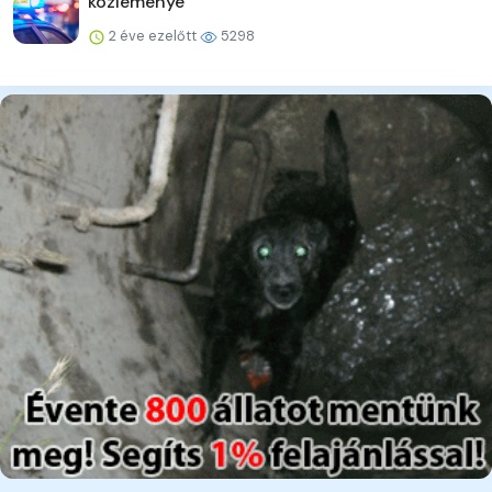
közleménye
2 éve ezelőtt
5298