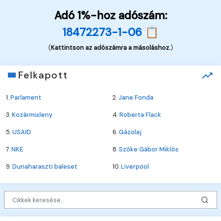
Adó 1%-hoz adószám:
18472273-1-06 📋
(
Kattintson az adószámra a másoláshoz.
)
Felkapott
1.
Parlament
2.
Jane Fonda
3.
Kozármisleny
4.
Roberta Flack
5.
USAID
6.
Gázolaj
7.
NKE
8.
Szőke Gábor Miklós
9.
Dunaharaszti baleset
10.
Liverpool