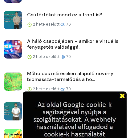
Csütörtököt mond ez a front is?
2 hete ezelőtt
76
A háló csapdájában – amikor a virtuális
fenyegetés valósággá...
2 hete ezelőtt
75
Műholdas méréseken alapuló növényi
biomassza-termelődés a ho...
2 hete ezelőtt
79
Hétvégéig 30 alatt
2 hete ezelőtt
77
Aszály szezonbeli összefoglaló a honlapon