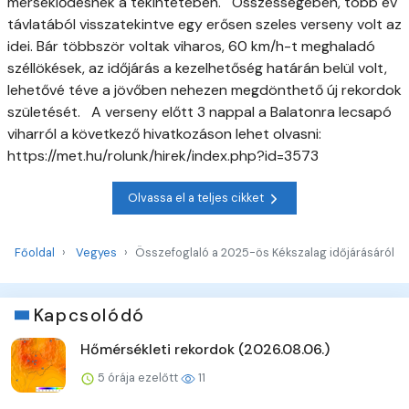
mérséklődésnek a tekintetében. Összességében, több év
távlatából visszatekintve egy erősen szeles verseny volt az
idei. Bár többször voltak viharos, 60 km/h-t meghaladó
széllökések, az időjárás a kezelhetőség határán belül volt,
lehetővé téve a jövőben nehezen megdönthető új rekordok
születését. A verseny előtt 3 nappal a Balatonra lecsapó
viharról a következő hivatkozáson lehet olvasni:
https://met.hu/rolunk/hirek/index.php?id=3573
Olvassa el a teljes cikket
Főoldal
Vegyes
Összefoglaló a 2025-ös Kékszalag időjárásáról
Kapcsolódó
Hőmérsékleti rekordok (2026.08.06.)
5 órája ezelőtt
11