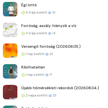
Égi lottó
8 órája ezelőtt
10
Forróság, aszály: hiányzik a víz
11 órája ezelőtt
14
Versengő forróság (2026.08.05.)
1 nap ezelőtt
22
Kibírhatatlan
1 nap ezelőtt
17
Újabb hőmérsékleti rekordok (2026.08.04.)
2 napja ezelőtt
25