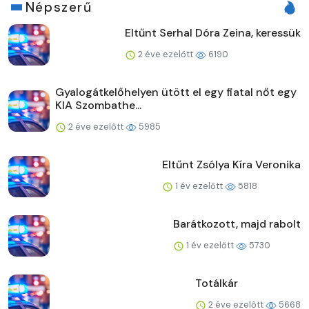
Népszerű
Eltűnt Serhal Dóra Zeina, keressük
2 éve ezelőtt
6190
Gyalogátkelőhelyen ütött el egy fiatal nőt egy
KIA Szombathe...
2 éve ezelőtt
5985
Eltűnt Zsólya Kíra Veronika
1 év ezelőtt
5818
Barátkozott, majd rabolt
1 év ezelőtt
5730
Totálkár
2 éve ezelőtt
5668