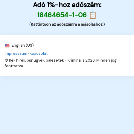
Adó 1%-hoz adószám:
18464654-1-06 📋
(
Kattintson az adószámra a másoláshoz.
)
English (US)
Impresszum
·
Kapcsolat
·
© Kék hírek, bűnügyek, balesetek - Kriminális 2026. Minden jog
fenttartva
6
Hírek, információk, naprakészen!
Hírek, érdekességek,