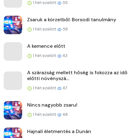
1 hét ezelőtt
55
Zsaruk a körzetből: Borsodi tanulmány
1 hét ezelőtt
58
A kemence előtt
1 hét ezelőtt
63
A szárazság mellett hőség is fokozza az idő
előtti növényszá...
1 hét ezelőtt
67
Nincs nagyobb zsaru!
1 hét ezelőtt
68
Hajnali életmentés a Dunán