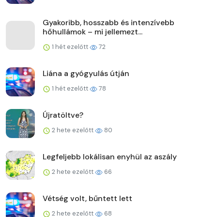
Gyakoribb, hosszabb és intenzívebb
hőhullámok – mi jellemezt...
1 hét ezelőtt
72
Liána a gyógyulás útján
1 hét ezelőtt
78
Újratöltve?
2 hete ezelőtt
80
Legfeljebb lokálisan enyhül az aszály
2 hete ezelőtt
66
Vétség volt, bűntett lett
2 hete ezelőtt
68