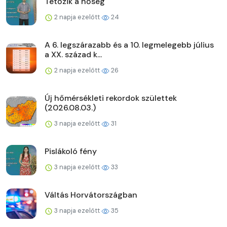
Tetőzik a hőség
2 napja ezelőtt
24
A 6. legszárazabb és a 10. legmelegebb július
a XX. század k...
2 napja ezelőtt
26
Új hőmérsékleti rekordok születtek
(2026.08.03.)
3 napja ezelőtt
31
Pislákoló fény
3 napja ezelőtt
33
Váltás Horvátországban
3 napja ezelőtt
35