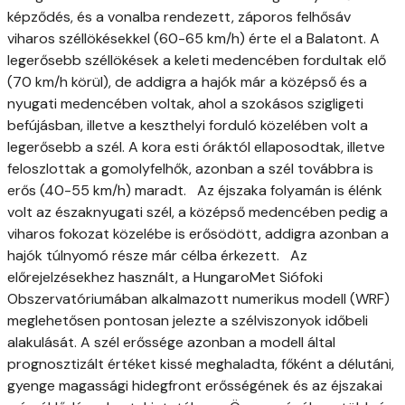
képződés, és a vonalba rendezett, záporos felhősáv
viharos széllökésekkel (60-65 km/h) érte el a Balatont. A
legerősebb széllökések a keleti medencében fordultak elő
(70 km/h körül), de addigra a hajók már a középső és a
nyugati medencében voltak, ahol a szokásos szigligeti
befújásban, illetve a keszthelyi forduló közelében volt a
legerősebb a szél. A kora esti óráktól ellaposodtak, illetve
feloszlottak a gomolyfelhők, azonban a szél továbbra is
erős (40-55 km/h) maradt. Az éjszaka folyamán is élénk
volt az északnyugati szél, a középső medencében pedig a
viharos fokozat közelébe is erősödött, addigra azonban a
hajók túlnyomó része már célba érkezett. Az
előrejelzésekhez használt, a HungaroMet Siófoki
Obszervatóriumában alkalmazott numerikus modell (WRF)
meglehetősen pontosan jelezte a szélviszonyok időbeli
alakulását. A szél erőssége azonban a modell által
prognosztizált értéket kissé meghaladta, főként a délutáni,
gyenge magassági hidegfront erősségének és az éjszakai