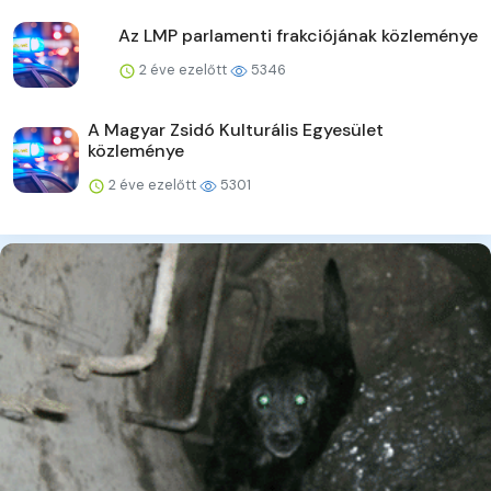
Az LMP parlamenti frakciójának közleménye
2 éve ezelőtt
5346
A Magyar Zsidó Kulturális Egyesület
közleménye
2 éve ezelőtt
5301