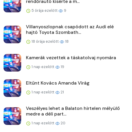
rendőrautó kísérte a m...
5 órája ezelőtt
9
Villanyoszlopnak csapódott az Audi elé
hajtó Toyota Szombath...
18 órája ezelőtt
18
Kamerák vezettek a táskatolvaj nyomára
1 nap ezelőtt
19
Eltűnt Kovács Amanda Virág
1 nap ezelőtt
21
Veszélyes lehet a Balaton hirtelen mélyülő
medre a déli part...
1 nap ezelőtt
20