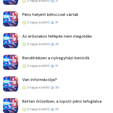
3 napja ezelőtt
31
Pénz helyett bilinccsel várták
3 napja ezelőtt
31
Az erőszakos fellépés nem megoldás
3 napja ezelőtt
32
Rendőrkézen a nyíregyházi betörők
3 napja ezelőtt
31
Van információja?
3 napja ezelőtt
30
Ketten őrizetben, a lopott pénz lefoglalva
3 napja ezelőtt
33