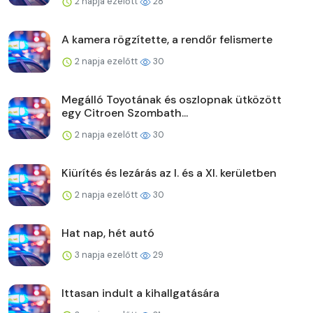
2 napja ezelőtt
28
A kamera rögzítette, a rendőr felismerte
2 napja ezelőtt
30
Megálló Toyotának és oszlopnak ütközött
egy Citroen Szombath...
2 napja ezelőtt
30
Kiürítés és lezárás az I. és a XI. kerületben
2 napja ezelőtt
30
Hat nap, hét autó
3 napja ezelőtt
29
Ittasan indult a kihallgatására