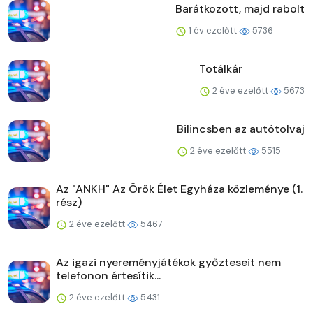
Barátkozott, majd rabolt
1 év ezelőtt
5736
Totálkár
2 éve ezelőtt
5673
Bilincsben az autótolvaj
2 éve ezelőtt
5515
Az "ANKH" Az Örök Élet Egyháza közleménye (1.
rész)
2 éve ezelőtt
5467
Az igazi nyereményjátékok győzteseit nem
telefonon értesítik...
2 éve ezelőtt
5431