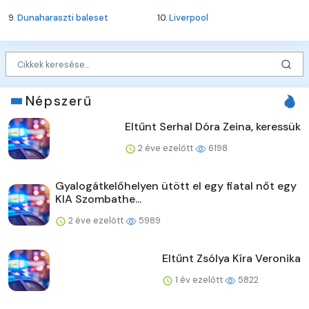
9.
Dunaharaszti baleset
10.
Liverpool
Népszerű
Eltűnt Serhal Dóra Zeina, keressük
2 éve ezelőtt
6198
Gyalogátkelőhelyen ütött el egy fiatal nőt egy
KIA Szombathe...
2 éve ezelőtt
5989
Eltűnt Zsólya Kíra Veronika
1 év ezelőtt
5822