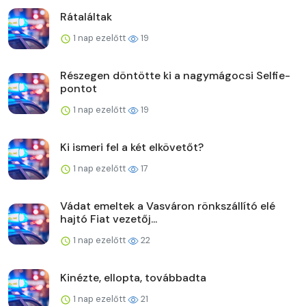
Rátaláltak
1 nap ezelőtt
19
Részegen döntötte ki a nagymágocsi Selfie-
pontot
1 nap ezelőtt
19
Ki ismeri fel a két elkövetőt?
1 nap ezelőtt
17
Vádat emeltek a Vasváron rönkszállító elé
hajtó Fiat vezetőj...
1 nap ezelőtt
22
Kinézte, ellopta, továbbadta
1 nap ezelőtt
21