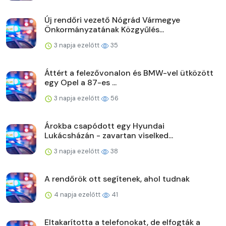
Új rendőri vezető Nógrád Vármegye
Önkormányzatának Közgyűlés...
3 napja ezelőtt
35
Áttért a felezővonalon és BMW-vel ütközött
egy Opel a 87-es ...
3 napja ezelőtt
56
Árokba csapódott egy Hyundai
Lukácsházán - zavartan viselked...
3 napja ezelőtt
38
A rendőrök ott segítenek, ahol tudnak
4 napja ezelőtt
41
Eltakarította a telefonokat, de elfogták a