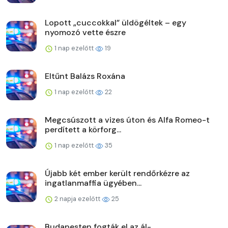
Lopott „cuccokkal” üldögéltek – egy
nyomozó vette észre
1 nap ezelőtt
19
Eltűnt Balázs Roxána
1 nap ezelőtt
22
Megcsúszott a vizes úton és Alfa Romeo-t
perdített a körforg...
1 nap ezelőtt
35
Újabb két ember került rendőrkézre az
ingatlanmaffia ügyében...
2 napja ezelőtt
25
Budapesten fogták el az ál-