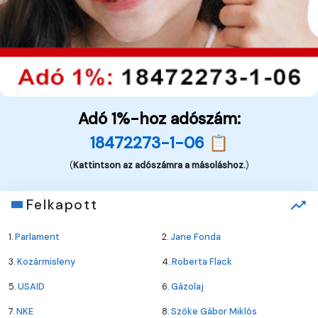
Adó 1%-hoz adószám:
18472273-1-06 📋
(
Kattintson az adószámra a másoláshoz.
)
Felkapott
1.
Parlament
2.
Jane Fonda
3.
Kozármisleny
4.
Roberta Flack
5.
USAID
6.
Gázolaj
7.
NKE
8.
Szőke Gábor Miklós