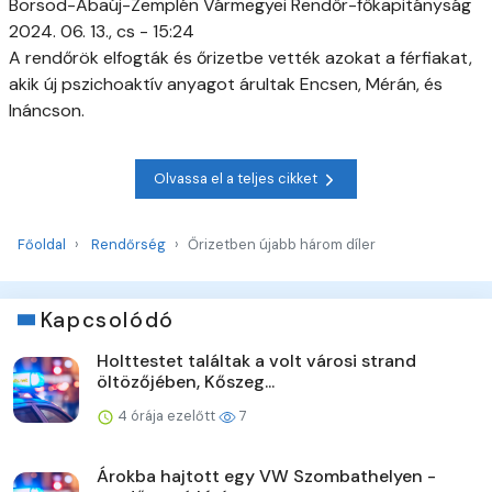
Borsod-Abaúj-Zemplén Vármegyei Rendőr-főkapitányság
2024. 06. 13., cs - 15:24
A rendőrök elfogták és őrizetbe vették azokat a férfiakat,
akik új pszichoaktív anyagot árultak Encsen, Mérán, és
Ináncson.
Olvassa el a teljes cikket
Főoldal
Rendőrség
Őrizetben újabb három díler
Kapcsolódó
Holttestet találtak a volt városi strand
öltözőjében, Kőszeg...
4 órája ezelőtt
7
Árokba hajtott egy VW Szombathelyen -