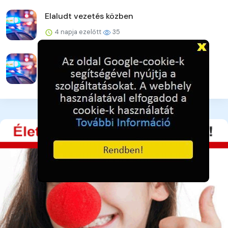
Elaludt vezetés közben
4 napja ezelőtt
35
Újabb online csalás – 32 millió forint a kár
4 napja ezelőtt
42