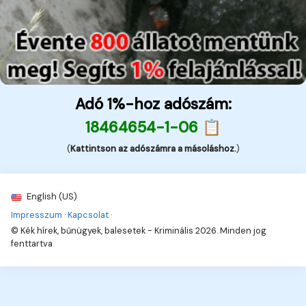
Adó 1%-hoz adószám:
18464654-1-06 📋
(
Kattintson az adószámra a másoláshoz.
)
English (US)
Impresszum
·
Kapcsolat
·
© Kék hírek, bűnügyek, balesetek - Kriminális 2026. Minden jog
fenttartva