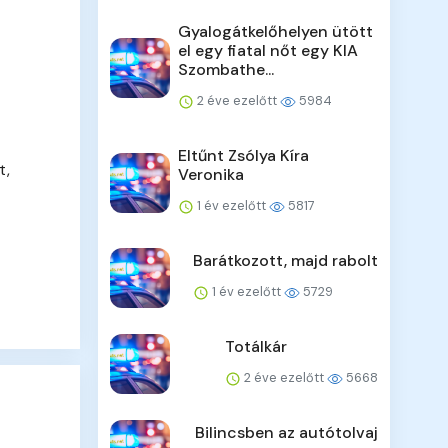
Gyalogátkelőhelyen ütött
el egy fiatal nőt egy KIA
Szombathe...
2 éve ezelőtt
5984
Eltűnt Zsólya Kíra
t,
Veronika
1 év ezelőtt
5817
Barátkozott, majd rabolt
1 év ezelőtt
5729
Totálkár
2 éve ezelőtt
5668
Bilincsben az autótolvaj