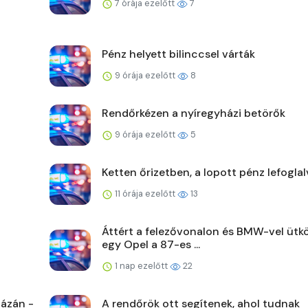
7 órája ezelőtt
7
Pénz helyett bilinccsel várták
9 órája ezelőtt
8
Rendőrkézen a nyíregyházi betörők
9 órája ezelőtt
5
Ketten őrizetben, a lopott pénz lefoglal
11 órája ezelőtt
13
Áttért a felezővonalon és BMW-vel ütk
egy Opel a 87-es ...
1 nap ezelőtt
22
ázán -
A rendőrök ott segítenek, ahol tudnak