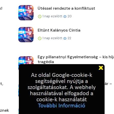
k!
Ütéssel rendezte a konfliktust
1 nap ezelőtt
20
Eltűnt Kalányos Cintia
1 nap ezelőtt
22
Egy pillanatnyi figyelmetlenség – kis hí
tragédia
1 nap ezelőtt
22
t,
Aludt az autóban a szlovák házaspár –
szalagkorlátnak ütközö...
2 napja ezelőtt
26
űznek
Egy mezőn találtak rá