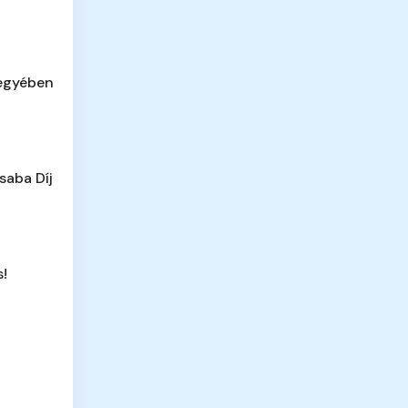
megyében
saba Díj
s!