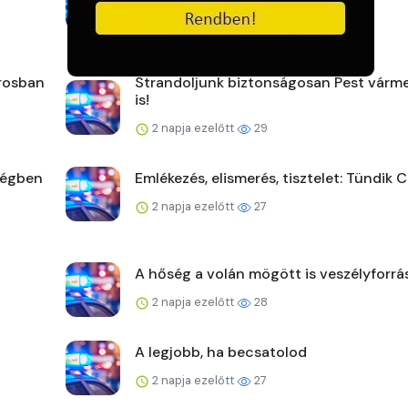
2 napja ezelőtt
23
árosban
Strandoljunk biztonságosan Pest vár
is!
2 napja ezelőtt
29
ségben
Emlékezés, elismerés, tisztelet: Tündik C
2 napja ezelőtt
27
A hőség a volán mögött is veszélyforrá
2 napja ezelőtt
28
A legjobb, ha becsatolod
2 napja ezelőtt
27