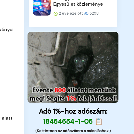
Egyesület közleménye
2 éve ezelőtt
5298
vényei
Adó 1%-hoz adószám:
 alatt
18464654-1-06 📋
(
Kattintson az adószámra a másoláshoz.
)