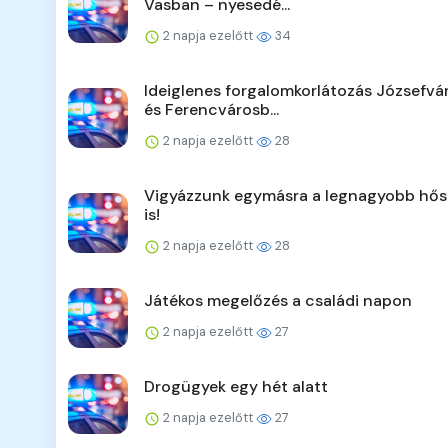
Vasban – nyesedé...
2 napja ezelőtt
34
Ideiglenes forgalomkorlátozás Józsefv
és Ferencvárosb...
2 napja ezelőtt
28
Vigyázzunk egymásra a legnagyobb hő
is!
2 napja ezelőtt
28
Játékos megelőzés a családi napon
2 napja ezelőtt
27
Drogügyek egy hét alatt
2 napja ezelőtt
27