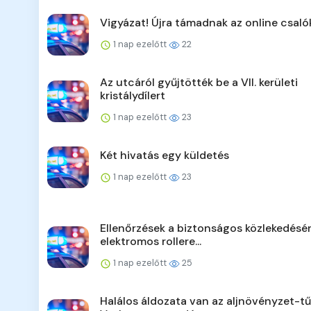
Vigyázat! Újra támadnak az online csaló
1 nap ezelőtt
22
Az utcáról gyűjtötték be a VII. kerületi
kristálydílert
1 nap ezelőtt
23
Két hivatás egy küldetés
1 nap ezelőtt
23
Ellenőrzések a biztonságos közlekedésér
elektromos rollere...
1 nap ezelőtt
25
Halálos áldozata van az aljnövényzet-t