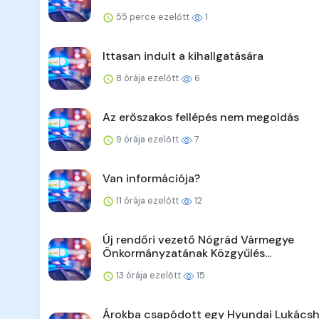
55 perce ezelőtt
1
Ittasan indult a kihallgatására
8 órája ezelőtt
6
Az erőszakos fellépés nem megoldás
9 órája ezelőtt
7
Van információja?
11 órája ezelőtt
12
Új rendőri vezető Nógrád Vármegye
Önkormányzatának Közgyűlés...
13 órája ezelőtt
15
Árokba csapódott egy Hyundai Lukácsh