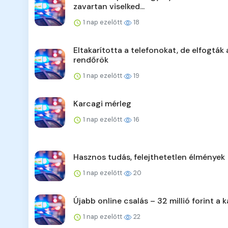
zavartan viselked...
1 nap ezelőtt
18
Eltakarította a telefonokat, de elfogták 
rendőrök
1 nap ezelőtt
19
Karcagi mérleg
1 nap ezelőtt
16
Hasznos tudás, felejthetetlen élmények
1 nap ezelőtt
20
Újabb online csalás – 32 millió forint a k
1 nap ezelőtt
22