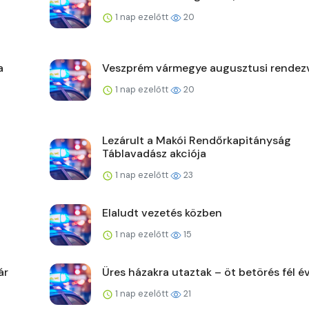
1 nap ezelőtt
20
a
Veszprém vármegye augusztusi rendez
1 nap ezelőtt
20
Lezárult a Makói Rendőrkapitányság
Táblavadász akciója
1 nap ezelőtt
23
Elaludt vezetés közben
1 nap ezelőtt
15
ár
Üres házakra utaztak – öt betörés fél év
1 nap ezelőtt
21