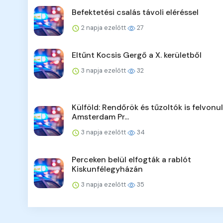
Befektetési csalás távoli eléréssel
2 napja ezelőtt
27
Eltűnt Kocsis Gergő a X. kerületből
3 napja ezelőtt
32
Külföld: Rendőrök és tűzoltók is felvonu
Amsterdam Pr...
3 napja ezelőtt
34
Perceken belül elfogták a rablót
Kiskunfélegyházán
3 napja ezelőtt
35