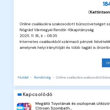
18
(
Kattintson
Online csalásokra szakosodott bűnszövetséget sz
Nógrád Vármegyei Rendőr-főkapitányság
2025. 11. 18., k - 08:35
Internetes csalásokból származó pénzek felvételé
amelynek helyi irányítóját és több tagját is őrizet
Ol
Főoldal
Rendőrség
Online csalásokra szakosodott bűns
Kapcsolódó
Megálló Toyotának és oszlopnak ütközö
Citroen Szombath...