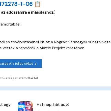
472273-1-06 📋
 az adószámra a másoláshoz.
)
ámoltak fel
ből és továbbításából élt az a Nógrád vármegyei bűnszerveze
be vették a rendőrök a Mátrix Projekt keretében.
vassa el a teljes cikket
zövetséget számoltak fel
tt egy
Hat nap, hét autó