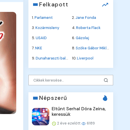
Felkapott
1.
Parlament
2.
Jane Fonda
3.
Kozármisleny
4.
Roberta Flack
5.
USAID
6.
Gázolaj
7.
NKE
8.
Szőke Gábor Miklós
9.
Dunaharaszti baleset
10.
Liverpool
Népszerű
Eltűnt Serhal Dóra Zeina,
keressük
2 éve ezelőtt
6189