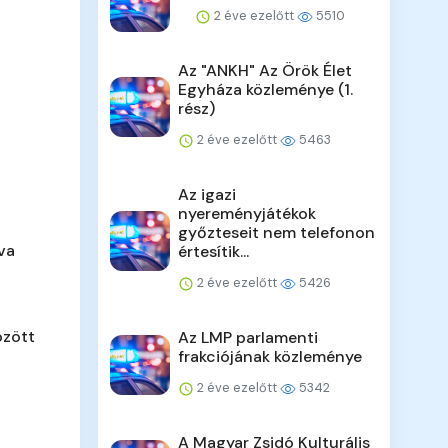
2 éve ezelőtt
5510
Az "ANKH" Az Örök Élet
Egyháza közleménye (1.
rész)
2 éve ezelőtt
5463
Az igazi
nyereményjátékok
győzteseit nem telefonon
va
értesítik...
2 éve ezelőtt
5426
özött
Az LMP parlamenti
frakciójának közleménye
2 éve ezelőtt
5342
A Magyar Zsidó Kulturális