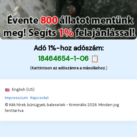
Adó 1%-hoz adószám:
18464654-1-06 📋
(
Kattintson az adószámra a másoláshoz.
)
English (US)
Impresszum
·
Kapcsolat
·
© Kék hírek, bűnügyek, balesetek - Kriminális 2026. Minden jog
fenttartva