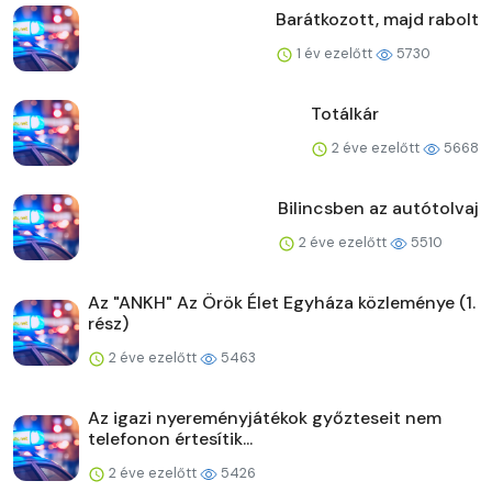
Barátkozott, majd rabolt
1 év ezelőtt
5730
Totálkár
2 éve ezelőtt
5668
Bilincsben az autótolvaj
2 éve ezelőtt
5510
Az "ANKH" Az Örök Élet Egyháza közleménye (1.
rész)
2 éve ezelőtt
5463
Az igazi nyereményjátékok győzteseit nem
telefonon értesítik...
2 éve ezelőtt
5426