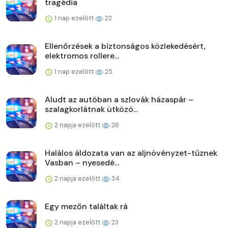
tragédia
1 nap ezelőtt
22
Ellenőrzések a biztonságos közlekedésért,
elektromos rollere...
1 nap ezelőtt
25
Aludt az autóban a szlovák házaspár –
szalagkorlátnak ütközö...
2 napja ezelőtt
26
Halálos áldozata van az aljnövényzet-tűznek
Vasban – nyesedé...
2 napja ezelőtt
34
Egy mezőn találtak rá
2 napja ezelőtt
23