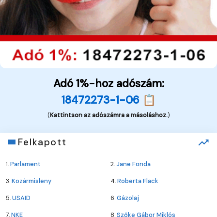
Adó 1%-hoz adószám:
18472273-1-06 📋
(
Kattintson az adószámra a másoláshoz.
)
Felkapott
1.
Parlament
2.
Jane Fonda
3.
Kozármisleny
4.
Roberta Flack
5.
USAID
6.
Gázolaj
7.
NKE
8.
Szőke Gábor Miklós