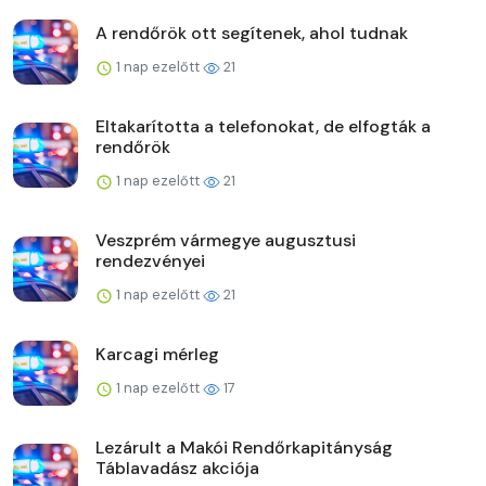
A rendőrök ott segítenek, ahol tudnak
1 nap ezelőtt
21
Eltakarította a telefonokat, de elfogták a
rendőrök
1 nap ezelőtt
21
Veszprém vármegye augusztusi
rendezvényei
1 nap ezelőtt
21
Karcagi mérleg
1 nap ezelőtt
17
Lezárult a Makói Rendőrkapitányság
Táblavadász akciója