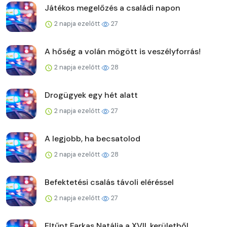
Játékos megelőzés a családi napon
2 napja ezelőtt
27
A hőség a volán mögött is veszélyforrás!
2 napja ezelőtt
28
Drogügyek egy hét alatt
2 napja ezelőtt
27
A legjobb, ha becsatolod
2 napja ezelőtt
28
Befektetési csalás távoli eléréssel
2 napja ezelőtt
27
Eltűnt Farkas Natália a XVII. kerületből