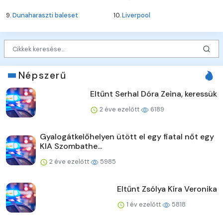
9.
Dunaharaszti baleset
10.
Liverpool
Népszerű
Eltűnt Serhal Dóra Zeina, keressük
2 éve ezelőtt
6189
Gyalogátkelőhelyen ütött el egy fiatal nőt egy
KIA Szombathe...
2 éve ezelőtt
5985
Eltűnt Zsólya Kíra Veronika
1 év ezelőtt
5818