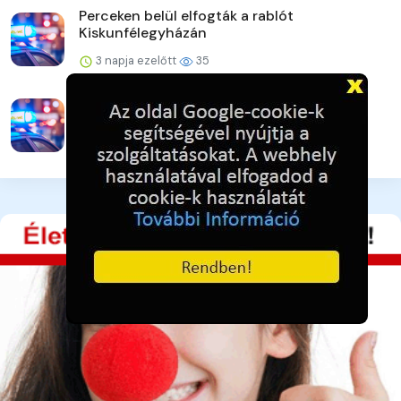
Perceken belül elfogták a rablót
Kiskunfélegyházán
3 napja ezelőtt
35
A lakat nem állta útját
3 napja ezelőtt
38