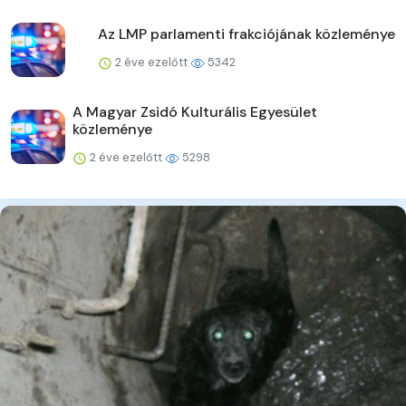
Az LMP parlamenti frakciójának közleménye
2 éve ezelőtt
5342
A Magyar Zsidó Kulturális Egyesület
közleménye
2 éve ezelőtt
5298