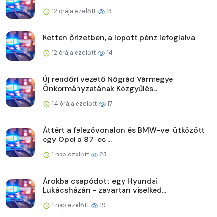
12 órája ezelőtt
13
Ketten őrizetben, a lopott pénz lefoglalva
12 órája ezelőtt
14
Új rendőri vezető Nógrád Vármegye
Önkormányzatának Közgyűlés...
14 órája ezelőtt
17
Áttért a felezővonalon és BMW-vel ütközött
egy Opel a 87-es ...
1 nap ezelőtt
23
Árokba csapódott egy Hyundai
Lukácsházán - zavartan viselked...
1 nap ezelőtt
19