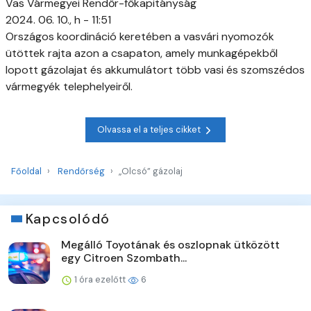
Vas Vármegyei Rendőr-főkapitányság
2024. 06. 10., h - 11:51
Országos koordináció keretében a vasvári nyomozók
ütöttek rajta azon a csapaton, amely munkagépekből
lopott gázolajat és akkumulátort több vasi és szomszédos
vármegyék telephelyeiről.
Olvassa el a teljes cikket
Főoldal
Rendőrség
„Olcsó” gázolaj
Kapcsolódó
Megálló Toyotának és oszlopnak ütközött
egy Citroen Szombath...
1 óra ezelőtt
6