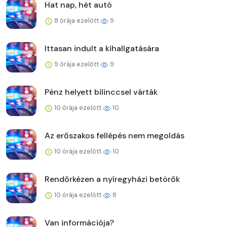
Hat nap, hét autó
8 órája ezelőtt
9
Ittasan indult a kihallgatására
9 órája ezelőtt
9
Pénz helyett bilinccsel várták
10 órája ezelőtt
10
Az erőszakos fellépés nem megoldás
10 órája ezelőtt
10
Rendőrkézen a nyíregyházi betörők
10 órája ezelőtt
8
Van információja?