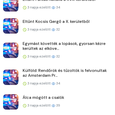
3 napja ezelőtt
34
Eltűnt Kocsis Gergő a X. kerületből
3 napja ezelőtt
32
Egymást követték a lopások, gyorsan kézre
kerültek az elköve...
3 napja ezelőtt
32
Külföld: Rendőrök és tűzoltók is felvonultak
az Amsterdam Pr...
3 napja ezelőtt
34
Álca mögött a csalók
3 napja ezelőtt
39