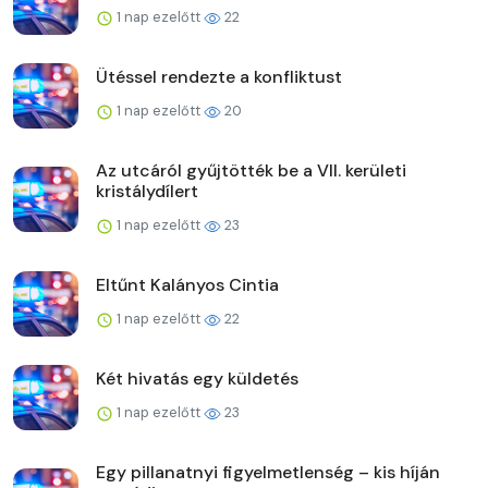
1 nap ezelőtt
22
Ütéssel rendezte a konfliktust
1 nap ezelőtt
20
Az utcáról gyűjtötték be a VII. kerületi
kristálydílert
1 nap ezelőtt
23
Eltűnt Kalányos Cintia
1 nap ezelőtt
22
Két hivatás egy küldetés
1 nap ezelőtt
23
Egy pillanatnyi figyelmetlenség – kis híján