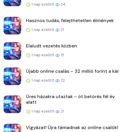
1 nap ezelőtt
24
Hasznos tudás, felejthetetlen élmények
1 nap ezelőtt
21
Elaludt vezetés közben
1 nap ezelőtt
15
Újabb online csalás – 32 millió forint a kár
1 nap ezelőtt
22
Üres házakra utaztak – öt betörés fél év
alatt
1 nap ezelőtt
21
Vigyázat! Újra támadnak az online csalók!