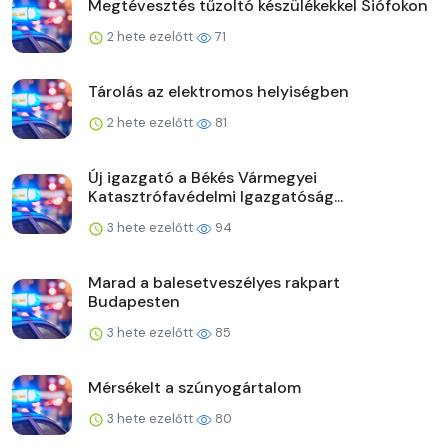
Megtévesztés tűzoltó készülékekkel Siófokon
2 hete ezelőtt
71
Tárolás az elektromos helyiségben
2 hete ezelőtt
81
Új igazgató a Békés Vármegyei
Katasztrófavédelmi Igazgatóság...
3 hete ezelőtt
94
Marad a balesetveszélyes rakpart
Budapesten
3 hete ezelőtt
85
Mérsékelt a szúnyogártalom
3 hete ezelőtt
80