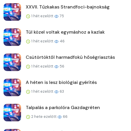
XXVII. Tűzkakas Strandfoci-bajnokság
1 hét ezelőtt
75
Túl közel voltak egymáshoz a kazlak
1 hét ezelőtt
46
Csütörtöktől harmadfokú hőségriasztás
1 hét ezelőtt
56
A héten is lesz biológiai gyérítés
1 hét ezelőtt
63
Talpalás a parkolóra Gazdagréten
2 hete ezelőtt
66