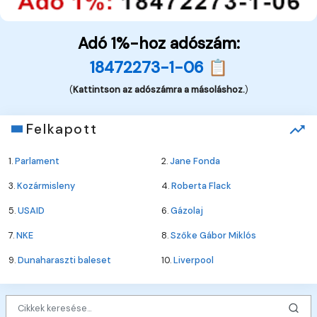
Adó 1%-hoz adószám:
18472273-1-06 📋
(
Kattintson az adószámra a másoláshoz.
)
Felkapott
1.
Parlament
2.
Jane Fonda
3.
Kozármisleny
4.
Roberta Flack
5.
USAID
6.
Gázolaj
7.
NKE
8.
Szőke Gábor Miklós
9.
Dunaharaszti baleset
10.
Liverpool