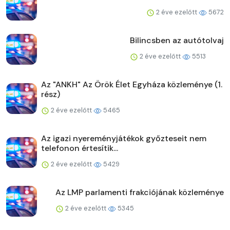
2 éve ezelőtt
5672
Bilincsben az autótolvaj
2 éve ezelőtt
5513
Az "ANKH" Az Örök Élet Egyháza közleménye (1.
rész)
2 éve ezelőtt
5465
Az igazi nyereményjátékok győzteseit nem
telefonon értesítik...
2 éve ezelőtt
5429
Az LMP parlamenti frakciójának közleménye
2 éve ezelőtt
5345