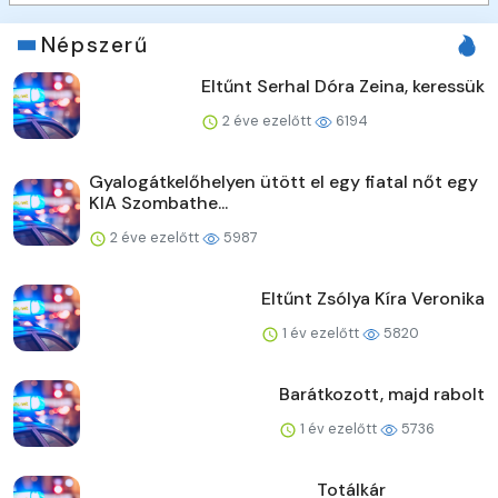
Népszerű
Eltűnt Serhal Dóra Zeina, keressük
2 éve ezelőtt
6194
Gyalogátkelőhelyen ütött el egy fiatal nőt egy
KIA Szombathe...
2 éve ezelőtt
5987
Eltűnt Zsólya Kíra Veronika
1 év ezelőtt
5820
Barátkozott, majd rabolt
1 év ezelőtt
5736
Totálkár