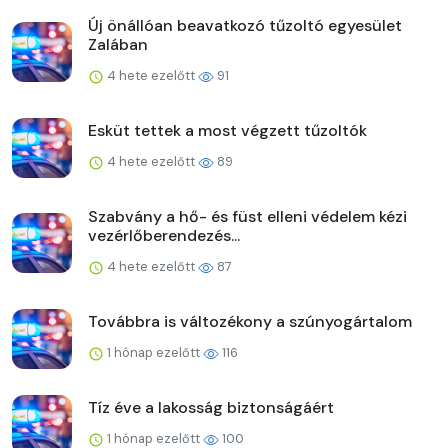
Új önállóan beavatkozó tűzoltó egyesület
Zalában
4 hete ezelőtt
91
Esküt tettek a most végzett tűzoltók
4 hete ezelőtt
89
Szabvány a hő- és füst elleni védelem kézi
vezérlőberendezés...
4 hete ezelőtt
87
Továbbra is változékony a szúnyogártalom
1 hónap ezelőtt
116
Tíz éve a lakosság biztonságáért
1 hónap ezelőtt
100