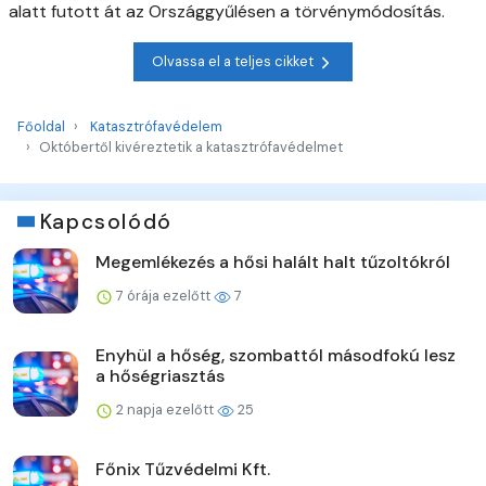
alatt futott át az Országgyűlésen a törvénymódosítás.
Olvassa el a teljes cikket
Főoldal
Katasztrófavédelem
Októbertől kivéreztetik a katasztrófavédelmet
Kapcsolódó
Megemlékezés a hősi halált halt tűzoltókról
7 órája ezelőtt
7
Enyhül a hőség, szombattól másodfokú lesz
a hőségriasztás
2 napja ezelőtt
25
Főnix Tűzvédelmi Kft.