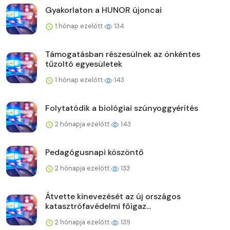
Gyakorlaton a HUNOR újoncai
1 hónap ezelőtt
134
Támogatásban részesülnek az önkéntes
tűzoltó egyesületek
1 hónap ezelőtt
143
Folytatódik a biológiai szúnyoggyérítés
2 hónapja ezelőtt
143
Pedagógusnapi köszöntő
2 hónapja ezelőtt
133
Átvette kinevezését az új országos
katasztrófavédelmi főigaz...
2 hónapja ezelőtt
139