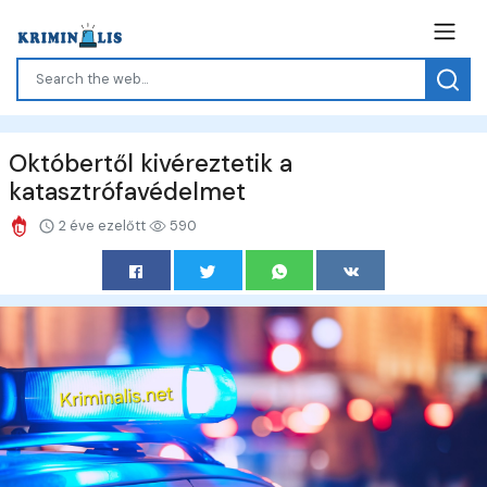
Októbertől kivéreztetik a
katasztrófavédelmet
2 éve ezelőtt
590