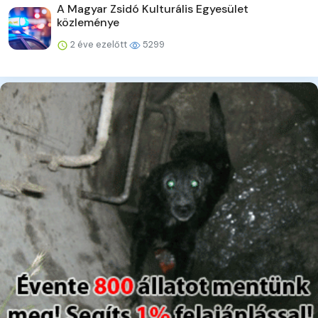
A Magyar Zsidó Kulturális Egyesület
közleménye
2 éve ezelőtt
5299