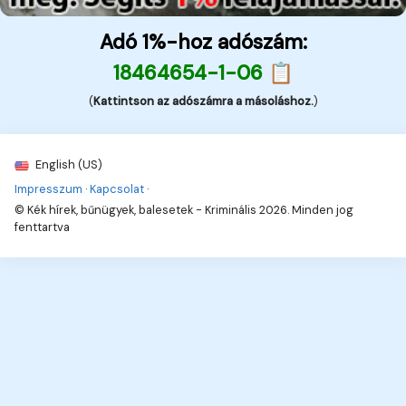
Adó 1%-hoz adószám:
18464654-1-06 📋
(
Kattintson az adószámra a másoláshoz.
)
English (US)
Impresszum
·
Kapcsolat
·
© Kék hírek, bűnügyek, balesetek - Kriminális 2026. Minden jog
fenttartva