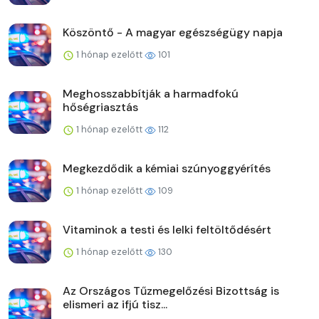
Köszöntő - A magyar egészségügy napja
1 hónap ezelőtt
101
Meghosszabbítják a harmadfokú
hőségriasztás
1 hónap ezelőtt
112
Megkezdődik a kémiai szúnyoggyérítés
1 hónap ezelőtt
109
Vitaminok a testi és lelki feltöltődésért
1 hónap ezelőtt
130
Az Országos Tűzmegelőzési Bizottság is
elismeri az ifjú tisz...