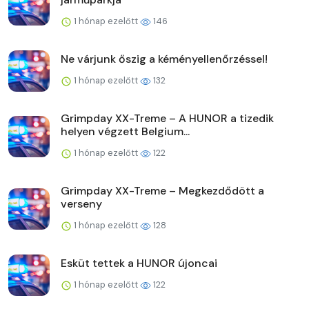
1 hónap ezelőtt
146
Ne várjunk őszig a kéményellenőrzéssel!
1 hónap ezelőtt
132
Grimpday XX-Treme – A HUNOR a tizedik
helyen végzett Belgium...
1 hónap ezelőtt
122
Grimpday XX-Treme – Megkezdődött a
verseny
1 hónap ezelőtt
128
Esküt tettek a HUNOR újoncai
1 hónap ezelőtt
122