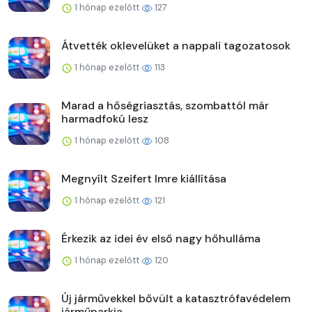
1 hónap ezelőtt
127
Átvették oklevelüket a nappali tagozatosok
1 hónap ezelőtt
113
Marad a hőségriasztás, szombattól már
harmadfokú lesz
1 hónap ezelőtt
108
Megnyílt Szeifert Imre kiállítása
1 hónap ezelőtt
121
Érkezik az idei év első nagy hőhulláma
1 hónap ezelőtt
120
Új járművekkel bővült a katasztrófavédelem
járműparkja