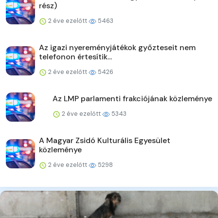
rész)
2 éve ezelőtt
5463
Az igazi nyereményjátékok győzteseit nem
telefonon értesítik...
2 éve ezelőtt
5426
Az LMP parlamenti frakciójának közleménye
2 éve ezelőtt
5343
A Magyar Zsidó Kulturális Egyesület
közleménye
2 éve ezelőtt
5298