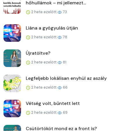
hőhullámok – mi jellemezt...
2 hete ezelőtt
73
Liána a gyógyulás útján
2 hete ezelőtt
78
Újratöltve?
2 hete ezelőtt
81
Legfeljebb lokálisan enyhül az aszály
2 hete ezelőtt
66
Vétség volt, bűntett lett
2 hete ezelőtt
69
Csütörtököt mond ez a front is?