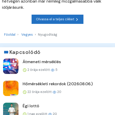
hétvégén azonban már némileg mozgalmasabbá válik
időjárásunk.
Olvassa el a teljes cikket
Főoldal
Vegyes
Nyugodtság
Kapcsolódó
Átmeneti mérséklés
2 órája ezelőtt
5
Hőmérsékleti rekordok (2026.08.06.)
22 órája ezelőtt
20
Égi lottó
1 nap ezelőtt
20