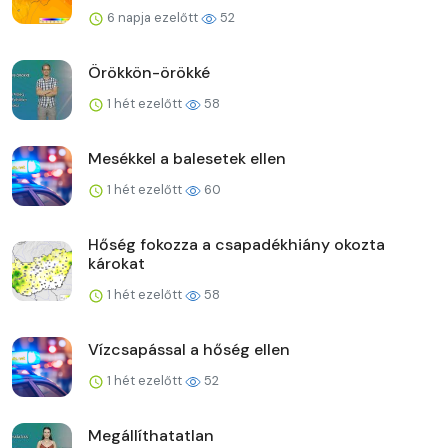
6 napja ezelőtt
52
Örökkön-örökké
1 hét ezelőtt
58
Mesékkel a balesetek ellen
1 hét ezelőtt
60
Hőség fokozza a csapadékhiány okozta
károkat
1 hét ezelőtt
58
Vízcsapással a hőség ellen
1 hét ezelőtt
52
Megállíthatatlan