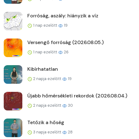
Forróság, aszály: hiányzik a víz
1 nap ezelőtt
19
Versengő forróság (2026.08.05.)
1 nap ezelőtt
26
Kibírhatatlan
2 napja ezelőtt
19
Újabb hőmérsékleti rekordok (2026.08.04.)
2 napja ezelőtt
30
Tetőzik a hőség
3 napja ezelőtt
28