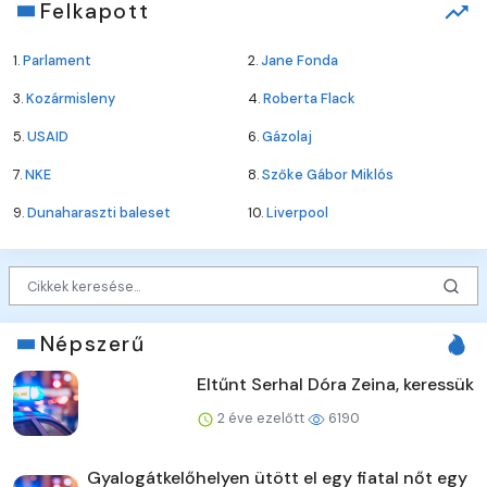
Felkapott
1.
Parlament
2.
Jane Fonda
3.
Kozármisleny
4.
Roberta Flack
5.
USAID
6.
Gázolaj
7.
NKE
8.
Szőke Gábor Miklós
9.
Dunaharaszti baleset
10.
Liverpool
Népszerű
Eltűnt Serhal Dóra Zeina, keressük
2 éve ezelőtt
6190
Gyalogátkelőhelyen ütött el egy fiatal nőt egy