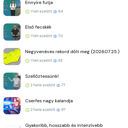
Ennyire futja
1 hét ezelőtt
64
Első fecskék
1 hét ezelőtt
70
Negyvenéves rekord dőlt meg (2026.07.25.)
1 hét ezelőtt
63
Szellőztessünk!
2 hete ezelőtt
77
Cserfes nagy kalandja
2 hete ezelőtt
87
Gyakoribb, hosszabb és intenzívebb