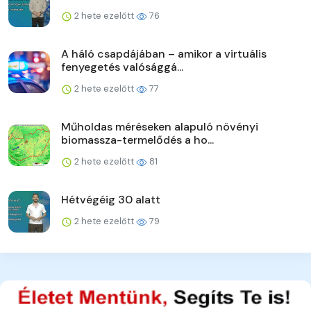
2 hete ezelőtt
76
A háló csapdájában – amikor a virtuális
fenyegetés valósággá...
2 hete ezelőtt
77
Műholdas méréseken alapuló növényi
biomassza-termelődés a ho...
2 hete ezelőtt
81
Hétvégéig 30 alatt
2 hete ezelőtt
79