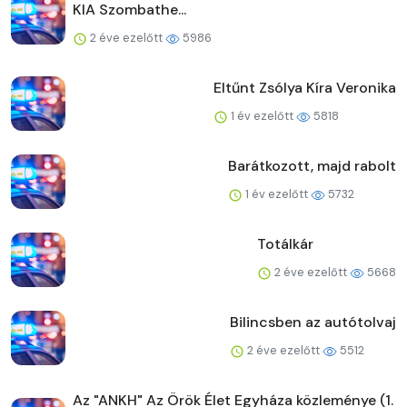
KIA Szombathe...
2 éve ezelőtt
5986
Eltűnt Zsólya Kíra Veronika
1 év ezelőtt
5818
Barátkozott, majd rabolt
1 év ezelőtt
5732
Totálkár
2 éve ezelőtt
5668
Bilincsben az autótolvaj
2 éve ezelőtt
5512
Az "ANKH" Az Örök Élet Egyháza közleménye (1.