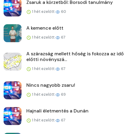
Zsaruk a körzetből: Borsodi tanulmány
1 hét ezelőtt
60
A kemence előtt
1 hét ezelőtt
67
A szárazság mellett hőség is fokozza az idő
előtti növényszá...
1 hét ezelőtt
67
Nincs nagyobb zsaru!
1 hét ezelőtt
69
Hajnali életmentés a Dunán
1 hét ezelőtt
67