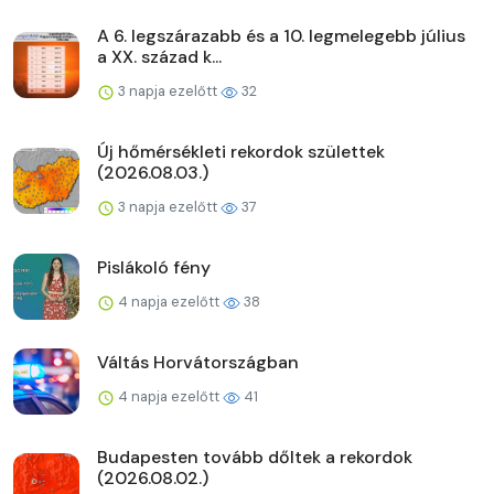
A 6. legszárazabb és a 10. legmelegebb július
a XX. század k...
3 napja ezelőtt
32
Új hőmérsékleti rekordok születtek
(2026.08.03.)
3 napja ezelőtt
37
Pislákoló fény
4 napja ezelőtt
38
Váltás Horvátországban
4 napja ezelőtt
41
Budapesten tovább dőltek a rekordok
(2026.08.02.)