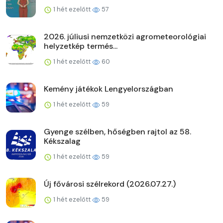
1 hét ezelőtt
57
2026. júliusi nemzetközi agrometeorológiai
helyzetkép termés...
1 hét ezelőtt
60
Kemény játékok Lengyelországban
1 hét ezelőtt
59
Gyenge szélben, hőségben rajtol az 58.
Kékszalag
1 hét ezelőtt
59
Új fővárosi szélrekord (2026.07.27.)
1 hét ezelőtt
59