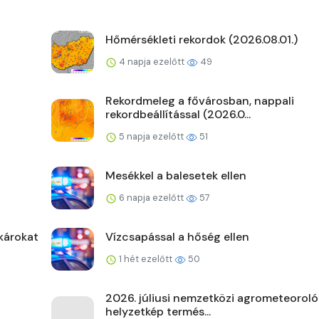
Hőmérsékleti rekordok (2026.08.01.)
4 napja ezelőtt
49
Rekordmeleg a fővárosban, nappali
rekordbeállítással (2026.0...
5 napja ezelőtt
51
Mesékkel a balesetek ellen
6 napja ezelőtt
57
károkat
Vízcsapással a hőség ellen
1 hét ezelőtt
50
2026. júliusi nemzetközi agrometeoroló
helyzetkép termés...