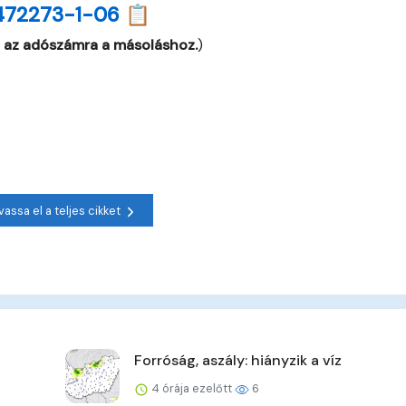
472273-1-06 📋
 az adószámra a másoláshoz.
)
vassa el a teljes cikket
Forróság, aszály: hiányzik a víz
4 órája ezelőtt
6