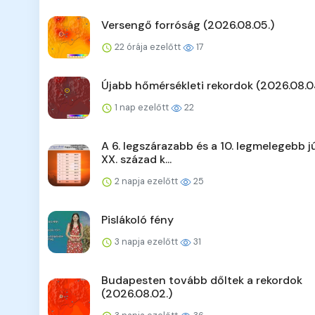
Versengő forróság (2026.08.05.)
22 órája ezelőtt
17
Újabb hőmérsékleti rekordok (2026.08.0
1 nap ezelőtt
22
A 6. legszárazabb és a 10. legmelegebb jú
XX. század k...
2 napja ezelőtt
25
Pislákoló fény
3 napja ezelőtt
31
Budapesten tovább dőltek a rekordok
(2026.08.02.)