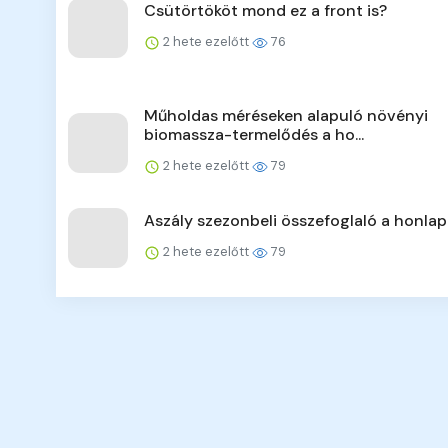
Csütörtököt mond ez a front is?
2 hete ezelőtt
76
Műholdas méréseken alapuló növényi
biomassza-termelődés a ho...
2 hete ezelőtt
79
Aszály szezonbeli összefoglaló a honla
2 hete ezelőtt
79