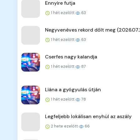
Ennyire futja
1 hét ezelőtt
63
Negyvenéves rekord dőlt meg (2026.07.
1 hét ezelőtt
63
Cserfes nagy kalandja
1 hét ezelőtt
87
Liána a gyógyulás útján
1 hét ezelőtt
78
Legfeljebb lokálisan enyhül az aszály
2 hete ezelőtt
66