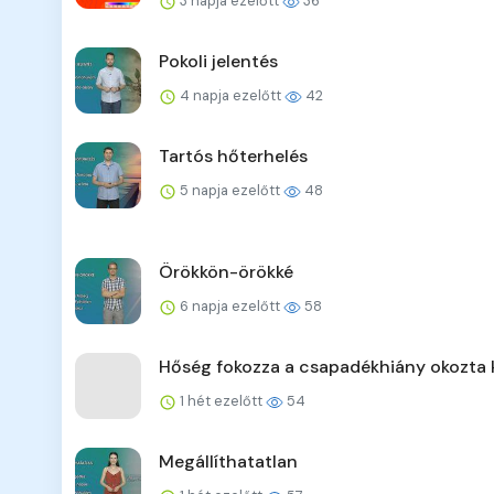
3 napja ezelőtt
36
Pokoli jelentés
4 napja ezelőtt
42
Tartós hőterhelés
5 napja ezelőtt
48
Örökkön-örökké
6 napja ezelőtt
58
Hőség fokozza a csapadékhiány okozta 
1 hét ezelőtt
54
Megállíthatatlan