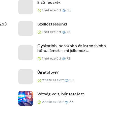
Első fecskék
1 hét ezelőtt
69
25.)
Szellőztessünk!
1 hét ezelőtt
76
Gyakoribb, hosszabb és intenzívebb
hőhullámok – mi jellemezt...
1 hét ezelőtt
72
Újratöltve?
2 hete ezelőtt
80
Vétség volt, bűntett lett
2 hete ezelőtt
68