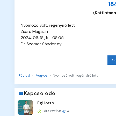
18
(
Kattintson
Nyomozó volt, regényíró lett
Zsaru Magazin
2024. 06. 18., k - 08:05
Dr. Szomor Sándor ny.
Ol
Főoldal
Vegyes
Nyomozó volt, regényíró lett
Kapcsolódó
Égi lottó
1 óra ezelőtt
4