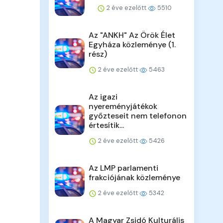
2 éve ezelőtt
5510
Az "ANKH" Az Örök Élet
Egyháza közleménye (1.
rész)
2 éve ezelőtt
5463
Az igazi
nyereményjátékok
győzteseit nem telefonon
értesítik...
2 éve ezelőtt
5426
Az LMP parlamenti
frakciójának közleménye
2 éve ezelőtt
5342
A Magyar Zsidó Kulturális