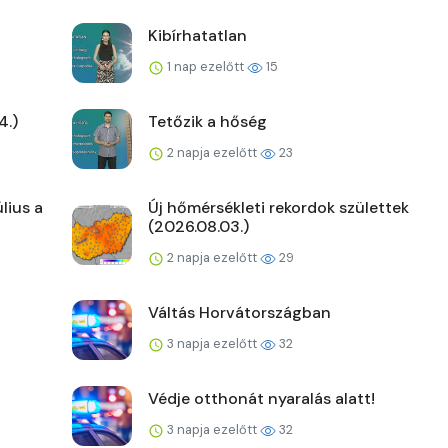
Kibírhatatlan
1 nap ezelőtt
15
4.)
Tetőzik a hőség
2 napja ezelőtt
23
lius a
Új hőmérsékleti rekordok születtek
(2026.08.03.)
2 napja ezelőtt
29
Váltás Horvátországban
3 napja ezelőtt
32
Védje otthonát nyaralás alatt!
3 napja ezelőtt
32