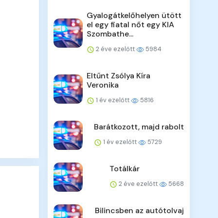
Gyalogátkelőhelyen ütött
el egy fiatal nőt egy KIA
Szombathe...
2 éve ezelőtt
5984
Eltűnt Zsólya Kíra
Veronika
1 év ezelőtt
5816
Barátkozott, majd rabolt
1 év ezelőtt
5729
Totálkár
2 éve ezelőtt
5668
Bilincsben az autótolvaj