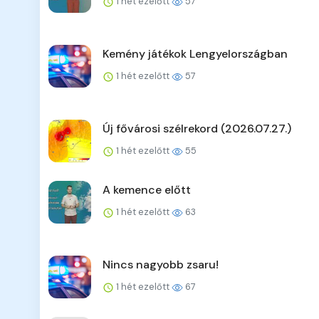
1 hét ezelőtt
57
Kemény játékok Lengyelországban
1 hét ezelőtt
57
Új fővárosi szélrekord (2026.07.27.)
1 hét ezelőtt
55
A kemence előtt
1 hét ezelőtt
63
Nincs nagyobb zsaru!
1 hét ezelőtt
67