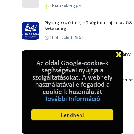
1 hét ezelőtt
58
Gyenge szélben, hőségben rajtol az 58.
Kékszalag
1 hét ezelőtt
56
Zsaruk a körzetből: Borsodi tanulmány
1 hét ezelőtt
56
A szárazság mellett hőség is fokozza az
előtti növényszá...
1 hét ezelőtt
64
Hajnali életmentés a Dunán
1 hét ezelőtt
64