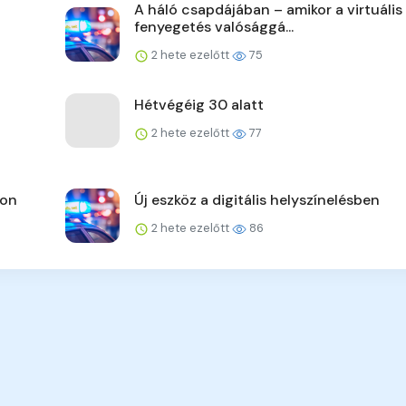
A háló csapdájában – amikor a virtuális
fenyegetés valósággá...
2 hete ezelőtt
75
Hétvégéig 30 alatt
2 hete ezelőtt
77
pon
Új eszköz a digitális helyszínelésben
2 hete ezelőtt
86