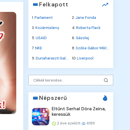
Felkapott
1.
Parlament
2.
Jane Fonda
3.
Kozármisleny
4.
Roberta Flack
5.
USAID
6.
Gázolaj
7.
NKE
8.
Szőke Gábor Miklós
9.
Dunaharaszti baleset
10.
Liverpool
Népszerű
Eltűnt Serhal Dóra Zeina,
keressük
2 éve ezelőtt
6189