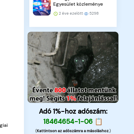
Egyesület közleménye
2 éve ezelőtt
5298
Adó 1%-hoz adószám:
18464654-1-06 📋
giai
(
Kattintson az adószámra a másoláshoz.
)