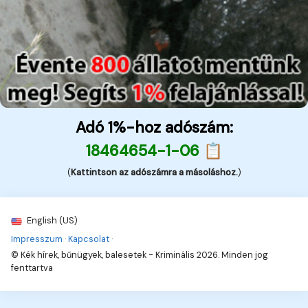
Adó 1%-hoz adószám:
18464654-1-06 📋
(
Kattintson az adószámra a másoláshoz.
)
English (US)
Impresszum
·
Kapcsolat
·
© Kék hírek, bűnügyek, balesetek - Kriminális 2026. Minden jog
fenttartva