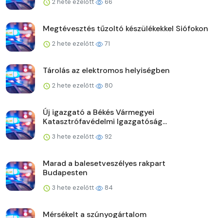
2 hete ezelőtt
66
Megtévesztés tűzoltó készülékekkel Siófokon
2 hete ezelőtt
71
Tárolás az elektromos helyiségben
2 hete ezelőtt
80
Új igazgató a Békés Vármegyei
Katasztrófavédelmi Igazgatóság...
3 hete ezelőtt
92
Marad a balesetveszélyes rakpart
Budapesten
3 hete ezelőtt
84
Mérsékelt a szúnyogártalom