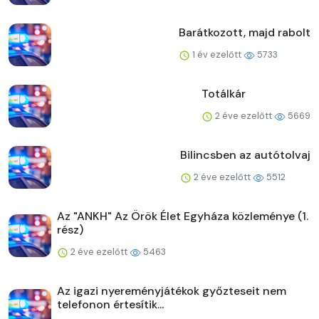
Barátkozott, majd rabolt
1 év ezelőtt
5733
Totálkár
2 éve ezelőtt
5669
Bilincsben az autótolvaj
2 éve ezelőtt
5512
Az "ANKH" Az Örök Élet Egyháza közleménye (1.
rész)
2 éve ezelőtt
5463
Az igazi nyereményjátékok győzteseit nem
telefonon értesítik...