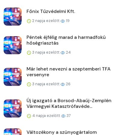
Főnix Tűzvédelmi Kft.
2 napja ezelőtt
19
Péntek éjfélig marad a harmadfokú
hőségriasztás
3 napja ezelőtt
24
Már lehet nevezni a szeptemberi TFA
versenyre
3 napja ezelőtt
26
Új igazgató a Borsod-Abaúj-Zemplén
Vármegyei Katasztrófavéde...
4 napja ezelőtt
37
Változékony a szúnyogártalom