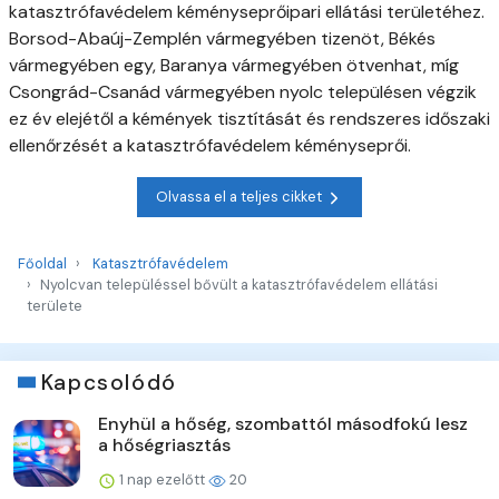
katasztrófavédelem kéményseprőipari ellátási területéhez.
Borsod-Abaúj-Zemplén vármegyében tizenöt, Békés
vármegyében egy, Baranya vármegyében ötvenhat, míg
Csongrád-Csanád vármegyében nyolc településen végzik
ez év elejétől a kémények tisztítását és rendszeres időszaki
ellenőrzését a katasztrófavédelem kéményseprői.
Olvassa el a teljes cikket
Főoldal
Katasztrófavédelem
Nyolcvan településsel bővült a katasztrófavédelem ellátási
területe
Kapcsolódó
Enyhül a hőség, szombattól másodfokú lesz
a hőségriasztás
1 nap ezelőtt
20