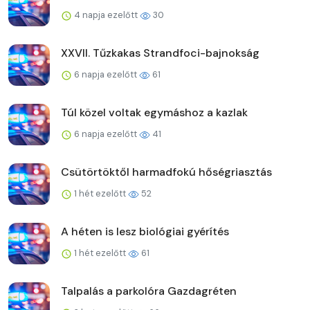
4 napja ezelőtt
30
XXVII. Tűzkakas Strandfoci-bajnokság
6 napja ezelőtt
61
Túl közel voltak egymáshoz a kazlak
6 napja ezelőtt
41
Csütörtöktől harmadfokú hőségriasztás
1 hét ezelőtt
52
A héten is lesz biológiai gyérítés
1 hét ezelőtt
61
Talpalás a parkolóra Gazdagréten