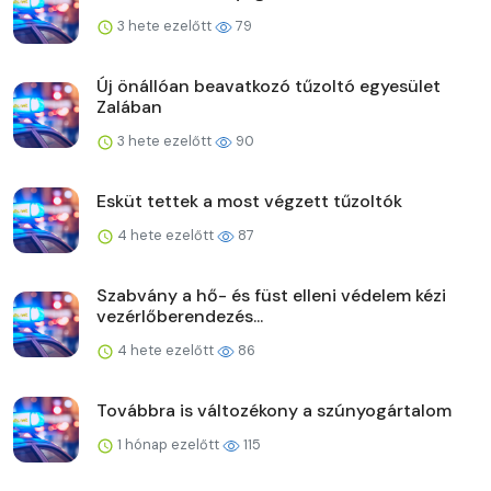
3 hete ezelőtt
79
Új önállóan beavatkozó tűzoltó egyesület
Zalában
3 hete ezelőtt
90
Esküt tettek a most végzett tűzoltók
4 hete ezelőtt
87
Szabvány a hő- és füst elleni védelem kézi
vezérlőberendezés...
4 hete ezelőtt
86
Továbbra is változékony a szúnyogártalom
1 hónap ezelőtt
115