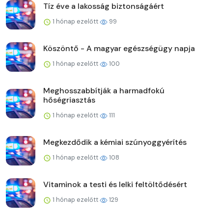
Tíz éve a lakosság biztonságáért
1 hónap ezelőtt
99
Köszöntő - A magyar egészségügy napja
1 hónap ezelőtt
100
Meghosszabbítják a harmadfokú
hőségriasztás
1 hónap ezelőtt
111
Megkezdődik a kémiai szúnyoggyérítés
1 hónap ezelőtt
108
Vitaminok a testi és lelki feltöltődésért
1 hónap ezelőtt
129