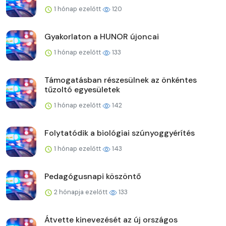
1 hónap ezelőtt
120
Gyakorlaton a HUNOR újoncai
1 hónap ezelőtt
133
Támogatásban részesülnek az önkéntes
tűzoltó egyesületek
1 hónap ezelőtt
142
Folytatódik a biológiai szúnyoggyérítés
1 hónap ezelőtt
143
Pedagógusnapi köszöntő
2 hónapja ezelőtt
133
Átvette kinevezését az új országos