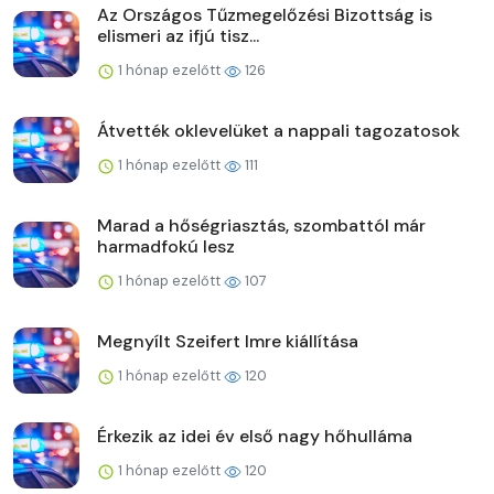
Az Országos Tűzmegelőzési Bizottság is
elismeri az ifjú tisz...
1 hónap ezelőtt
126
Átvették oklevelüket a nappali tagozatosok
1 hónap ezelőtt
111
Marad a hőségriasztás, szombattól már
harmadfokú lesz
1 hónap ezelőtt
107
Megnyílt Szeifert Imre kiállítása
1 hónap ezelőtt
120
Érkezik az idei év első nagy hőhulláma
1 hónap ezelőtt
120