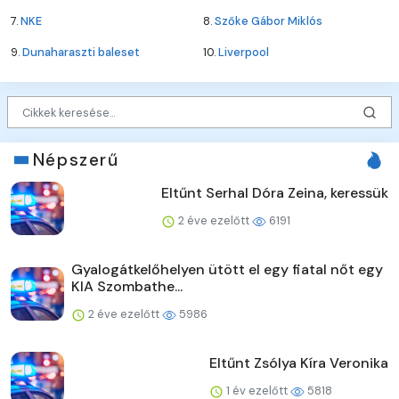
7.
NKE
8.
Szőke Gábor Miklós
9.
Dunaharaszti baleset
10.
Liverpool
Népszerű
Eltűnt Serhal Dóra Zeina, keressük
2 éve ezelőtt
6191
Gyalogátkelőhelyen ütött el egy fiatal nőt egy
KIA Szombathe...
2 éve ezelőtt
5986
Eltűnt Zsólya Kíra Veronika
1 év ezelőtt
5818