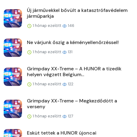
Új járművekkel bővült a katasztrófavédelem
járműparkja
1 hónap ezelőtt
146
Ne várjunk őszig a kéményellenőrzéssel!
1 hónap ezelőtt
131
Grimpday XX-Treme – A HUNOR a tizedik
helyen végzett Belgium...
1 hónap ezelőtt
122
Grimpday XX-Treme – Megkezdődött a
verseny
1 hónap ezelőtt
127
Esküt tettek a HUNOR újoncai