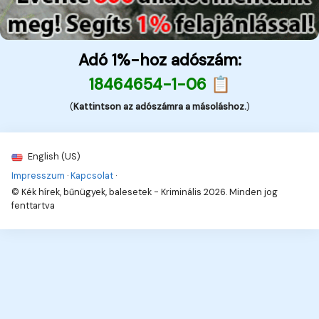
Adó 1%-hoz adószám:
18464654-1-06 📋
(
Kattintson az adószámra a másoláshoz.
)
English (US)
Impresszum
·
Kapcsolat
·
© Kék hírek, bűnügyek, balesetek - Kriminális 2026. Minden jog
fenttartva