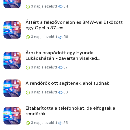
3 napja ezelőtt
34
Áttért a felezővonalon és BMW-vel ütközött
egy Opel a 87-es ...
3 napja ezelőtt
56
Árokba csapódott egy Hyundai
Lukácsházán - zavartan viselked...
3 napja ezelőtt
37
A rendőrök ott segítenek, ahol tudnak
3 napja ezelőtt
39
Eltakarította a telefonokat, de elfogták a
rendőrök
3 napja ezelőtt
38