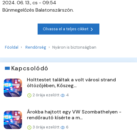
2024. 06. 13., cs - 09:54
Bűnmegelőzés Balatonszárszón.
Olvassa el a teljes cikket
Főoldal
Rendőrség
Nyáron is biztonságban
Kapcsolódó
Holttestet találtak a volt városi strand
öltözőjében, Kőszeg...
2 órája ezelőtt
4
Árokba hajtott egy VW Szombathelyen -
rendőrautó kísérte a m...
3 órája ezelőtt
6