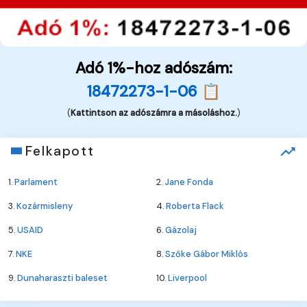
Adó 1%-hoz adószám:
18472273-1-06 📋
(
Kattintson az adószámra a másoláshoz.
)
Felkapott
1.
Parlament
2.
Jane Fonda
3.
Kozármisleny
4.
Roberta Flack
5.
USAID
6.
Gázolaj
7.
NKE
8.
Szőke Gábor Miklós
9.
Dunaharaszti baleset
10.
Liverpool