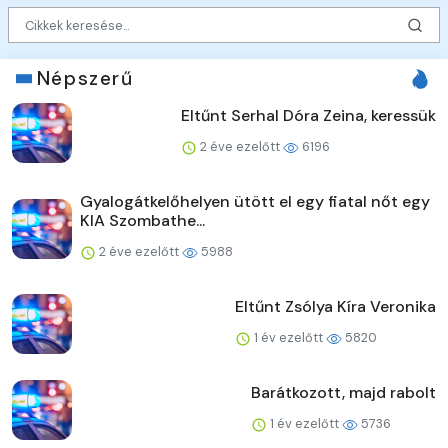
Népszerű
Eltűnt Serhal Dóra Zeina, keressük
2 éve ezelőtt
6196
Gyalogátkelőhelyen ütött el egy fiatal nőt egy
KIA Szombathe...
2 éve ezelőtt
5988
Eltűnt Zsólya Kíra Veronika
1 év ezelőtt
5820
Barátkozott, majd rabolt
1 év ezelőtt
5736