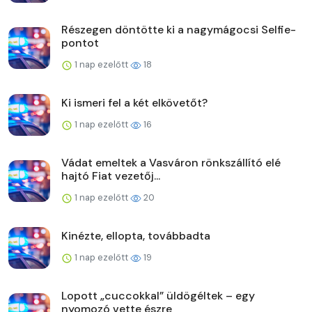
Részegen döntötte ki a nagymágocsi Selfie-
pontot
1 nap ezelőtt
18
Ki ismeri fel a két elkövetőt?
1 nap ezelőtt
16
Vádat emeltek a Vasváron rönkszállító elé
hajtó Fiat vezetőj...
1 nap ezelőtt
20
Kinézte, ellopta, továbbadta
1 nap ezelőtt
19
Lopott „cuccokkal” üldögéltek – egy
nyomozó vette észre