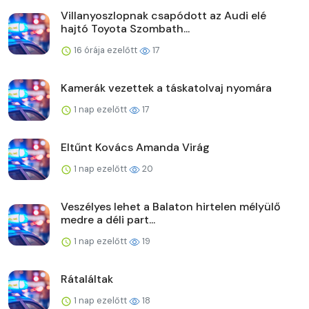
Villanyoszlopnak csapódott az Audi elé
hajtó Toyota Szombath...
16 órája ezelőtt
17
Kamerák vezettek a táskatolvaj nyomára
1 nap ezelőtt
17
Eltűnt Kovács Amanda Virág
1 nap ezelőtt
20
Veszélyes lehet a Balaton hirtelen mélyülő
medre a déli part...
1 nap ezelőtt
19
Rátaláltak
1 nap ezelőtt
18