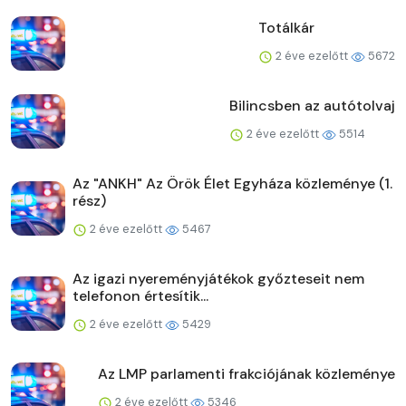
Totálkár
2 éve ezelőtt
5672
Bilincsben az autótolvaj
2 éve ezelőtt
5514
Az "ANKH" Az Örök Élet Egyháza közleménye (1.
rész)
2 éve ezelőtt
5467
Az igazi nyereményjátékok győzteseit nem
telefonon értesítik...
2 éve ezelőtt
5429
Az LMP parlamenti frakciójának közleménye
2 éve ezelőtt
5346