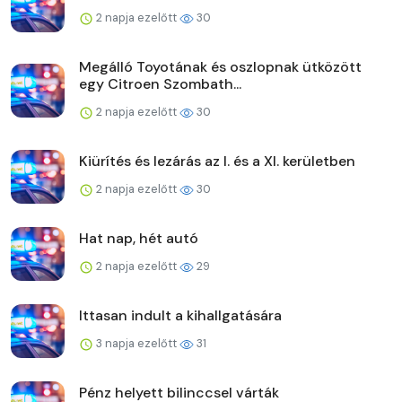
2 napja ezelőtt
30
Megálló Toyotának és oszlopnak ütközött
egy Citroen Szombath...
2 napja ezelőtt
30
Kiürítés és lezárás az I. és a XI. kerületben
2 napja ezelőtt
30
Hat nap, hét autó
2 napja ezelőtt
29
Ittasan indult a kihallgatására
3 napja ezelőtt
31
Pénz helyett bilinccsel várták