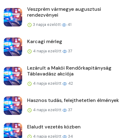
Veszprém vármegye augusztusi
rendezvényei
3 napja ezelőtt
41
Karcagi mérleg
4 napja ezelőtt
37
Lezárult a Makói Rendőrkapitányság
Táblavadász akciója
4 napja ezelőtt
42
Hasznos tudás, felejthetetlen élmények
4 napja ezelőtt
37
Elaludt vezetés közben
4 napja ezelőtt
34