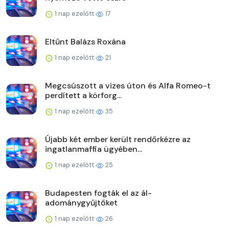
1 nap ezelőtt
17
Eltűnt Balázs Roxána
1 nap ezelőtt
21
Megcsúszott a vizes úton és Alfa Romeo-t
perdített a körforg...
1 nap ezelőtt
35
Újabb két ember került rendőrkézre az
ingatlanmaffia ügyében...
1 nap ezelőtt
25
Budapesten fogták el az ál-
adománygyűjtőket
1 nap ezelőtt
26