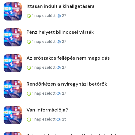
Ittasan indult a kihallgatására
1 nap ezelőtt
27
Pénz helyett bilinccsel várták
1 nap ezelőtt
27
Az erőszakos fellépés nem megoldás
1 nap ezelőtt
27
Rendőrkézen a nyíregyházi betörők
1 nap ezelőtt
27
Van információja?
1 nap ezelőtt
25