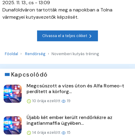
2025. 11. 13., cs - 13:09
Dunaföldváron tartották meg a napokban a Tolna
vármegyei kutyavezetők képzését.
Olvassa el a teljes cikket
Főoldal
Rendőrség
Novemberi kutyás tréning
Kapcsolódó
Megcsúszott a vizes úton és Alfa Romeo-t
perdített a körforg...
10 órája ezelőtt
19
Újabb két ember került rendőrkézre az
ingatlanmaffia ügyében...
14 órája ezelőtt
15