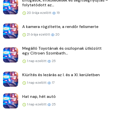
Elfogások, intézkedések és segítségnyújtás –
folytatódott az...
20 órája ezelőtt
19
A kamera rögzítette, a rendőr felismerte
21 órája ezelőtt
20
Megálló Toyotának és oszlopnak ütközött
egy Citroen Szombath...
1 nap ezelőtt
25
Kiürítés és lezárás az I. és a XI. kerületben
1 nap ezelőtt
17
Hat nap, hét autó
1 nap ezelőtt
25