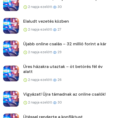
2 napja ezelőtt
30
Elaludt vezetés közben
2 napja ezelőtt
27
Újabb online csalás – 32 millió forint a kár
2 napja ezelőtt
29
Üres házakra utaztak – öt betörés fél év
alatt
2 napja ezelőtt
26
Vigyázat! Újra támadnak az online csalók!
2 napja ezelőtt
30
Ütéssel rendezte a konfliktust