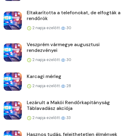
Eltakarította a telefonokat, de elfogták a
rendőrök
2 napja ezelőtt
30
Veszprém vármegye augusztusi
rendezvényei
2 napja ezelőtt
30
Karcagi mérleg
2 napja ezelőtt
28
Lezárult a Makói Rendőrkapitányság
Táblavadász akciója
2 napja ezelőtt
33
Hasznos tudás, felejthetetlen élmények