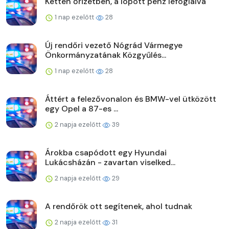
Ketten őrizetben, a lopott pénz lefoglalva
1 nap ezelőtt
28
Új rendőri vezető Nógrád Vármegye
Önkormányzatának Közgyűlés...
1 nap ezelőtt
28
Áttért a felezővonalon és BMW-vel ütközött
egy Opel a 87-es ...
2 napja ezelőtt
39
Árokba csapódott egy Hyundai
Lukácsházán - zavartan viselked...
2 napja ezelőtt
29
A rendőrök ott segítenek, ahol tudnak
2 napja ezelőtt
31