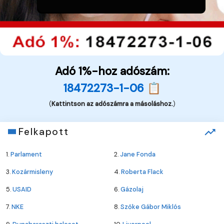
Adó 1%-hoz adószám:
18472273-1-06 📋
(
Kattintson az adószámra a másoláshoz.
)
Felkapott
1.
Parlament
2.
Jane Fonda
3.
Kozármisleny
4.
Roberta Flack
5.
USAID
6.
Gázolaj
7.
NKE
8.
Szőke Gábor Miklós