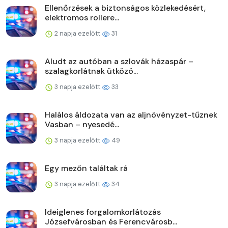
Ellenőrzések a biztonságos közlekedésért,
elektromos rollere...
2 napja ezelőtt
31
Aludt az autóban a szlovák házaspár –
szalagkorlátnak ütközö...
3 napja ezelőtt
33
Halálos áldozata van az aljnövényzet-tűznek
Vasban – nyesedé...
3 napja ezelőtt
49
Egy mezőn találtak rá
3 napja ezelőtt
34
Ideiglenes forgalomkorlátozás
Józsefvárosban és Ferencvárosb...