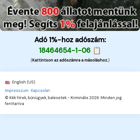
Adó 1%-hoz adószám:
18464654-1-06 📋
(
Kattintson az adószámra a másoláshoz.
)
English (US)
Impresszum
·
Kapcsolat
·
© Kék hírek, bűnügyek, balesetek - Kriminális 2026. Minden jog
fenttartva