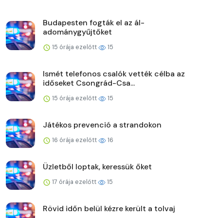
Budapesten fogták el az ál-
adománygyűjtőket
15 órája ezelőtt
15
Ismét telefonos csalók vették célba az
időseket Csongrád-Csa...
15 órája ezelőtt
15
Játékos prevenció a strandokon
16 órája ezelőtt
16
Üzletből loptak, keressük őket
17 órája ezelőtt
15
Rövid időn belül kézre került a tolvaj