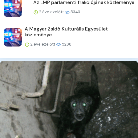
Az LMP parlamenti frakciójának közleménye
2 éve ezelőtt
5343
A Magyar Zsidó Kulturális Egyesület
közleménye
2 éve ezelőtt
5298