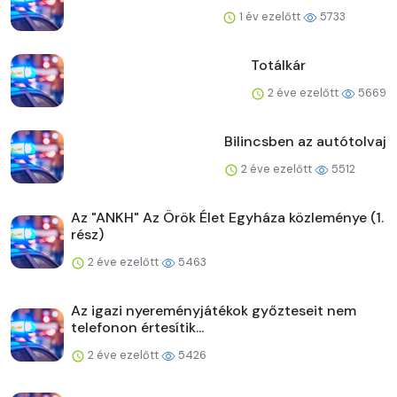
1 év ezelőtt
5733
Totálkár
2 éve ezelőtt
5669
Bilincsben az autótolvaj
2 éve ezelőtt
5512
Az "ANKH" Az Örök Élet Egyháza közleménye (1.
rész)
2 éve ezelőtt
5463
Az igazi nyereményjátékok győzteseit nem
telefonon értesítik...
2 éve ezelőtt
5426