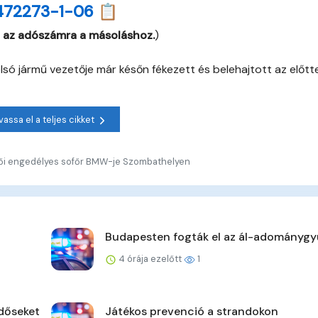
472273-1-06 📋
 az adószámra a másoláshoz.
)
lsó jármű vezetője már későn fékezett és belehajtott az előtt
vassa el a teljes cikket
etői engedélyes sofőr BMW-je Szombathelyen
Budapesten fogták el az ál-adománygy
4 órája ezelőtt
1
időseket
Játékos prevenció a strandokon