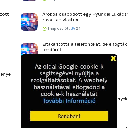
zött
Árokba csapódott egy Hyundai Lukács
zavartan viselked...
1 nap ezelőtt
24
Eltakarította a telefonokat, de elfogták
rendőrök
2 napja ezelőtt
23
ényei
Karcagi mérleg
2 napja ezelőtt
22
Hasznos tudás, felejthetetlen élmények
2 napja ezelőtt
24