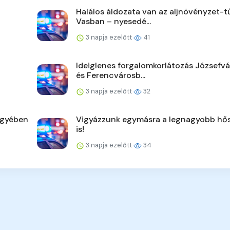
Halálos áldozata van az aljnövényzet-t
Vasban – nyesedé...
3 napja ezelőtt
41
Ideiglenes forgalomkorlátozás Józsefv
és Ferencvárosb...
3 napja ezelőtt
32
egyében
Vigyázzunk egymásra a legnagyobb hő
is!
3 napja ezelőtt
34