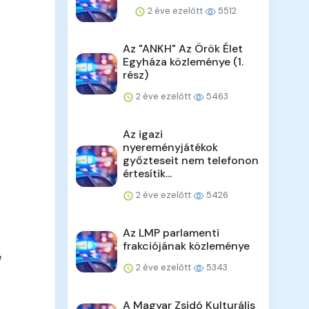
2 éve ezelőtt
5512
Az "ANKH" Az Örök Élet
Egyháza közleménye (1.
rész)
2 éve ezelőtt
5463
Az igazi
nyereményjátékok
győzteseit nem telefonon
értesítik...
2 éve ezelőtt
5426
Az LMP parlamenti
frakciójának közleménye
e
2 éve ezelőtt
5343
A Magyar Zsidó Kulturális