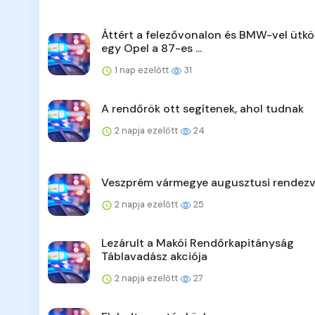
Áttért a felezővonalon és BMW-vel ütkö
egy Opel a 87-es ...
1 nap ezelőtt
31
A rendőrök ott segítenek, ahol tudnak
2 napja ezelőtt
24
Veszprém vármegye augusztusi rendezv
2 napja ezelőtt
25
Lezárult a Makói Rendőrkapitányság
Táblavadász akciója
2 napja ezelőtt
27