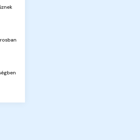
űznek
árosban
ségben