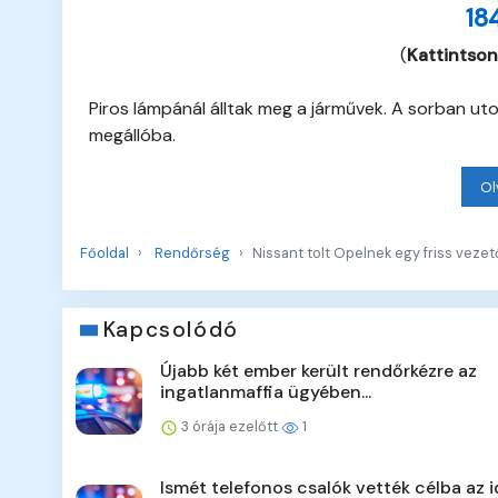
18
(
Kattintson
Piros lámpánál álltak meg a járművek. A sorban uto
megállóba.
Ol
Főoldal
Rendőrség
Nissant tolt Opelnek egy friss vez
Kapcsolódó
Újabb két ember került rendőrkézre az
ingatlanmaffia ügyében...
3 órája ezelőtt
1
Ismét telefonos csalók vették célba az 