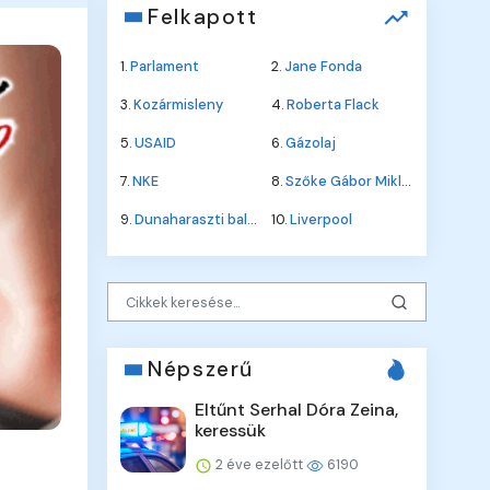
Felkapott
1.
Parlament
2.
Jane Fonda
3.
Kozármisleny
4.
Roberta Flack
5.
USAID
6.
Gázolaj
7.
NKE
8.
Szőke Gábor Miklós
9.
Dunaharaszti baleset
10.
Liverpool
Népszerű
Eltűnt Serhal Dóra Zeina,
keressük
2 éve ezelőtt
6190