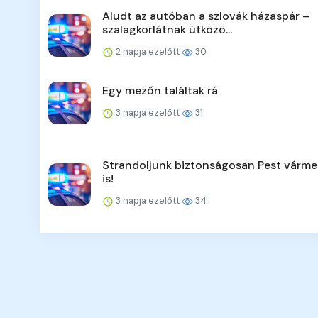
Aludt az autóban a szlovák házaspár –
szalagkorlátnak ütközö...
2 napja ezelőtt
30
Egy mezőn találtak rá
3 napja ezelőtt
31
Strandoljunk biztonságosan Pest várm
is!
3 napja ezelőtt
34