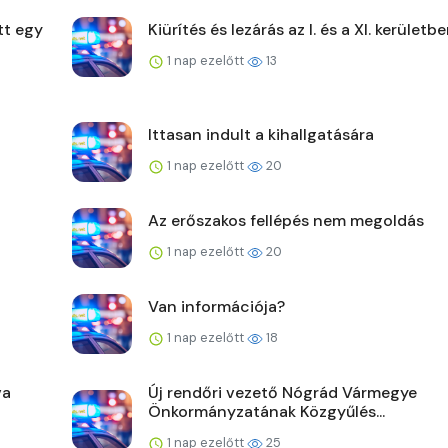
tt egy
Kiürítés és lezárás az I. és a XI. kerületb
1 nap ezelőtt
13
Ittasan indult a kihallgatására
1 nap ezelőtt
20
Az erőszakos fellépés nem megoldás
1 nap ezelőtt
20
Van információja?
1 nap ezelőtt
18
va
Új rendőri vezető Nógrád Vármegye
Önkormányzatának Közgyűlés...
1 nap ezelőtt
25