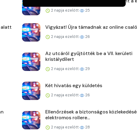
Újabb online csalás – 32 millió forint a 
2 napja ezelőtt
25
 alatt
Vigyázat! Újra támadnak az online csaló
2 napja ezelőtt
26
Az utcáról gyűjtötték be a VII. kerületi
kristálydílert
2 napja ezelőtt
29
Két hivatás egy küldetés
2 napja ezelőtt
26
án
Ellenőrzések a biztonságos közlekedésé
elektromos rollere...
2 napja ezelőtt
28