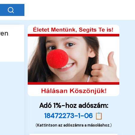
yen
Adó 1%-hoz adószám:
18472273-1-06 📋
(
Kattintson az adószámra a másoláshoz.
)