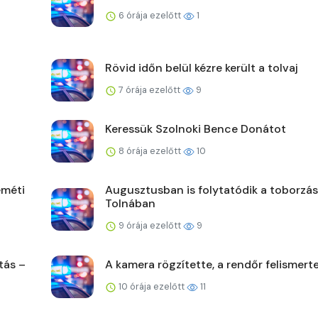
6 órája ezelőtt
1
Rövid időn belül kézre került a tolvaj
7 órája ezelőtt
9
Keressük Szolnoki Bence Donátot
8 órája ezelőtt
10
eméti
Augusztusban is folytatódik a toborzás
Tolnában
9 órája ezelőtt
9
tás –
A kamera rögzítette, a rendőr felismert
10 órája ezelőtt
11