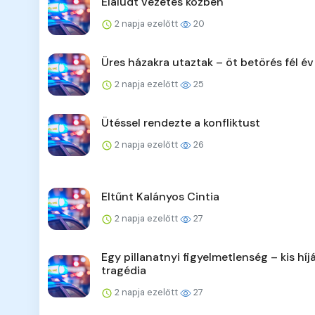
Elaludt vezetés közben
2 napja ezelőtt
20
Üres házakra utaztak – öt betörés fél év
2 napja ezelőtt
25
Ütéssel rendezte a konfliktust
2 napja ezelőtt
26
Eltűnt Kalányos Cintia
2 napja ezelőtt
27
Egy pillanatnyi figyelmetlenség – kis híj
tragédia
2 napja ezelőtt
27