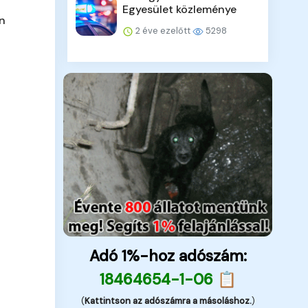
Egyesület közleménye
en
2 éve ezelőtt
5298
Adó 1%-hoz adószám:
18464654-1-06 📋
(
Kattintson az adószámra a másoláshoz.
)