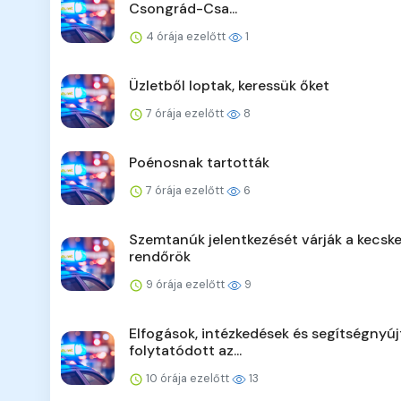
Csongrád-Csa...
4 órája ezelőtt
1
Üzletből loptak, keressük őket
7 órája ezelőtt
8
Poénosnak tartották
7 órája ezelőtt
6
Szemtanúk jelentkezését várják a kecsk
rendőrök
9 órája ezelőtt
9
Elfogások, intézkedések és segítségnyúj
folytatódott az...
10 órája ezelőtt
13