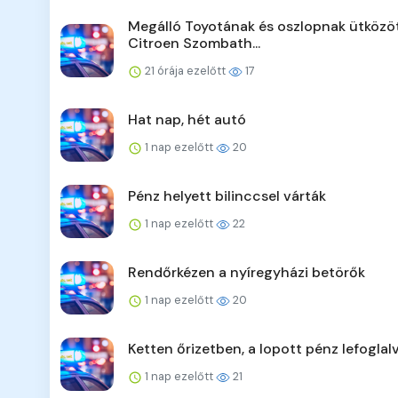
Megálló Toyotának és oszlopnak ütközö
Citroen Szombath...
21 órája ezelőtt
17
Hat nap, hét autó
1 nap ezelőtt
20
Pénz helyett bilinccsel várták
1 nap ezelőtt
22
Rendőrkézen a nyíregyházi betörők
1 nap ezelőtt
20
Ketten őrizetben, a lopott pénz lefoglal
1 nap ezelőtt
21