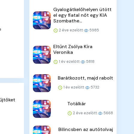
Gyalogátkelőhelyen ütött
el egy fiatal nőt egy KIA
Szombathe...
e
2 éve ezelőtt
5985
Eltűnt Zsólya Kíra
Veronika
1 év ezelőtt
5818
Barátkozott, majd rabolt
1 év ezelőtt
5732
űjtőket
Totálkár
2 éve ezelőtt
5668
Bilincsben az autótolvaj