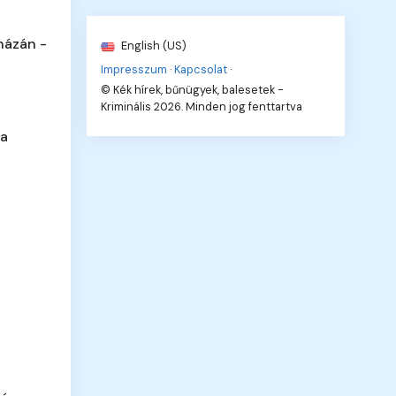
házán -
English (US)
Impresszum
·
Kapcsolat
·
© Kék hírek, bűnügyek, balesetek -
Kriminális 2026. Minden jog fenttartva
 a