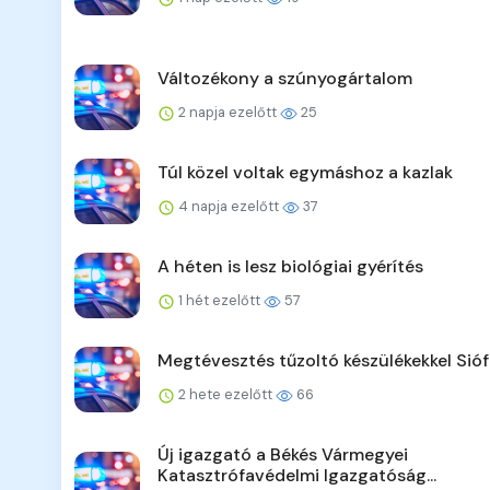
Változékony a szúnyogártalom
2 napja ezelőtt
25
Túl közel voltak egymáshoz a kazlak
4 napja ezelőtt
37
A héten is lesz biológiai gyérítés
1 hét ezelőtt
57
Megtévesztés tűzoltó készülékekkel Sió
2 hete ezelőtt
66
Új igazgató a Békés Vármegyei
Katasztrófavédelmi Igazgatóság...