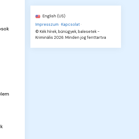
English (US)
Impresszum
·
Kapcsolat
·
osok
© Kék hírek, bűnügyek, balesetek -
Kriminális 2026. Minden jog fenttartva
elem
ik