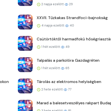
2 napja ezelőtt
29
XXVII. Tűzkakas Strandfoci-bajnokság
4 napja ezelőtt
40
Csütörtöktől harmadfokú hőségriasztá
1 hét ezelőtt
49
Talpalás a parkolóra Gazdagréten
1 hét ezelőtt
65
fokon
Tárolás az elektromos helyiségben
2 hete ezelőtt
77
Marad a balesetveszélyes rakpart Buda
3 hete ezelőtt
81