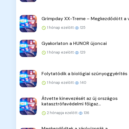
Grimpday XX-Treme – Megkezdődött a 
1 hónap ezelőtt
125
Gyakorlaton a HUNOR újoncai
1 hónap ezelőtt
129
Folytatódik a biológiai szúnyoggyérítés
1 hónap ezelőtt
140
Átvette kinevezését az új országos
katasztrófavédelmi főigaz...
2 hónapja ezelőtt
136
Megkezdődtek a záróvizsgák a