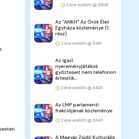
2 éve ezelőtt
5508
Az "ANKH" Az Örök Élet
Egyháza közleménye (1.
rész)
2 éve ezelőtt
5461
s
Az igazi
nyereményjátékok
győzteseit nem telefonon
értesítik...
2 éve ezelőtt
5423
Az LMP parlamenti
frakciójának közleménye
2 éve ezelőtt
5340
pesten
A Magyar Zsidó Kulturális