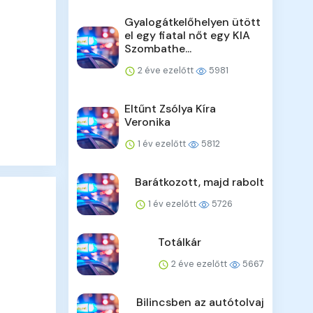
Gyalogátkelőhelyen ütött
el egy fiatal nőt egy KIA
Szombathe...
2 éve ezelőtt
5981
Eltűnt Zsólya Kíra
Veronika
1 év ezelőtt
5812
Barátkozott, majd rabolt
1 év ezelőtt
5726
Totálkár
2 éve ezelőtt
5667
Bilincsben az autótolvaj