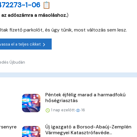
472273-1-06 📋
 az adószámra a másoláshoz.
)
ltak fizető parkolót, és úgy tűnik, most változás sem lesz.
vassa el a teljes cikket
kedés Újbudán
Péntek éjfélig marad a harmadfokú
hőségriasztás
1 nap ezelőtt
16
rsenyre
Új igazgató a Borsod-Abaúj-Zemplén
Vármegyei Katasztrófavéde...