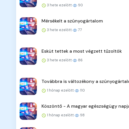
3 hete ezelőtt
90
Mérsékelt a szúnyogártalom
3 hete ezelőtt
77
Esküt tettek a most végzett tűzoltók
3 hete ezelőtt
86
Továbbra is változékony a szúnyogárta
1 hónap ezelőtt
110
Köszöntő - A magyar egészségügy napj
1 hónap ezelőtt
98