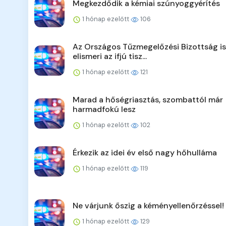
Megkezdődik a kémiai szúnyoggyérítés
1 hónap ezelőtt
106
Az Országos Tűzmegelőzési Bizottság is
elismeri az ifjú tisz...
1 hónap ezelőtt
121
Marad a hőségriasztás, szombattól már
harmadfokú lesz
1 hónap ezelőtt
102
Érkezik az idei év első nagy hőhulláma
1 hónap ezelőtt
119
Ne várjunk őszig a kéményellenőrzéssel!
1 hónap ezelőtt
129