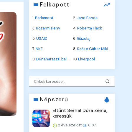
Felkapott
1.
Parlament
2.
Jane Fonda
3.
Kozármisleny
4.
Roberta Flack
5.
USAID
6.
Gázolaj
7.
NKE
8.
Szőke Gábor Miklós
9.
Dunaharaszti baleset
10.
Liverpool
Népszerű
Eltűnt Serhal Dóra Zeina,
keressük
2 éve ezelőtt
6187