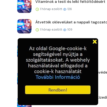
Vitaminok a testi és lelki feltöltődésért
1 hónap ezelőtt
126
Átvették oklevelüket a nappali tagozat
1 hónap ezelőtt
109
Megnyílt Szeifert Imre kiállítása
1 hónap ezelőtt
117
Új járművekkel bővült a katasztrófavéd
járműparkja
1 hónap ezelőtt
142
Grimpday XX-Treme – A HUNOR a tized
helyen végzett Belgium...