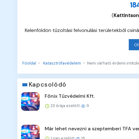
18
(
Kattintson
Kelenföldön tűzoltási felvonulási területekből csiná
Ol
Főoldal
Katasztrófavédelem
Nem várható érdemi intéz
Kapcsolódó
Főnix Tűzvédelmi Kft.
23 órája ezelőtt
9
Már lehet nevezni a szeptemberi TFA ve
1 nap ezelőtt
19