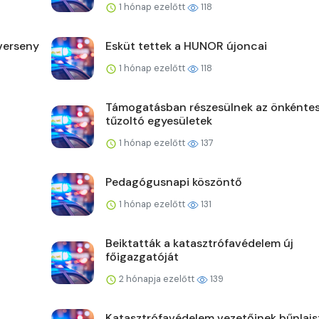
1 hónap ezelőtt
118
verseny
Esküt tettek a HUNOR újoncai
1 hónap ezelőtt
118
Támogatásban részesülnek az önkénte
tűzoltó egyesületek
1 hónap ezelőtt
137
Pedagógusnapi köszöntő
1 hónap ezelőtt
131
Beiktatták a katasztrófavédelem új
főigazgatóját
2 hónapja ezelőtt
139
Katasztrófavédelem vezetőinek bűnlaj