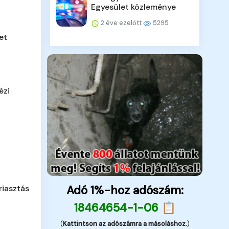
Egyesület közleménye
2 éve ezelőtt
5295
et
ézi
Adó 1%-hoz adószám:
iasztás
18464654-1-06 📋
(
Kattintson az adószámra a másoláshoz.
)