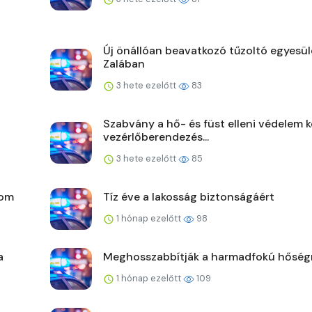
Új önállóan beavatkozó tűzoltó egyesül
Zalában
3 hete ezelőtt
83
Szabvány a hő- és füst elleni védelem k
vezérlőberendezés...
3 hete ezelőtt
85
lom
Tíz éve a lakosság biztonságáért
1 hónap ezelőtt
98
a
Meghosszabbítják a harmadfokú hőségr
1 hónap ezelőtt
109