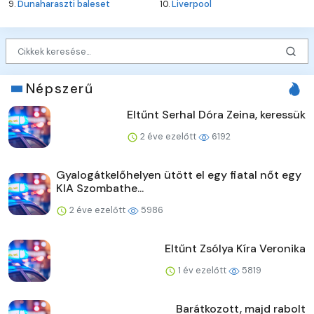
9.
Dunaharaszti baleset
10.
Liverpool
Népszerű
Eltűnt Serhal Dóra Zeina, keressük
2 éve ezelőtt
6192
Gyalogátkelőhelyen ütött el egy fiatal nőt egy
KIA Szombathe...
2 éve ezelőtt
5986
Eltűnt Zsólya Kíra Veronika
1 év ezelőtt
5819
Barátkozott, majd rabolt