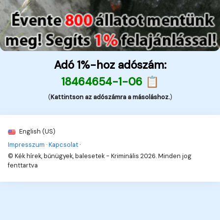
Adó 1%-hoz adószám:
18464654-1-06 📋
(
Kattintson az adószámra a másoláshoz.
)
English (US)
Impresszum
·
Kapcsolat
·
© Kék hírek, bűnügyek, balesetek - Kriminális 2026. Minden jog
fenttartva