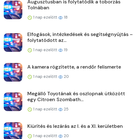
Augusztusban is folytatódik a toborzás
Tolnában
1 nap ezelőtt
18
Elfogások, intézkedések és segítségnyújtás –
folytatódott az...
1 nap ezelőtt
19
A kamera rögzítette, a rendőr felismerte
1 nap ezelőtt
20
Megálló Toyotának és oszlopnak ütközött
egy Citroen Szombath...
1 nap ezelőtt
25
Kiürítés és lezárás az I. és a XI. kerületben
1 nap ezelőtt
20