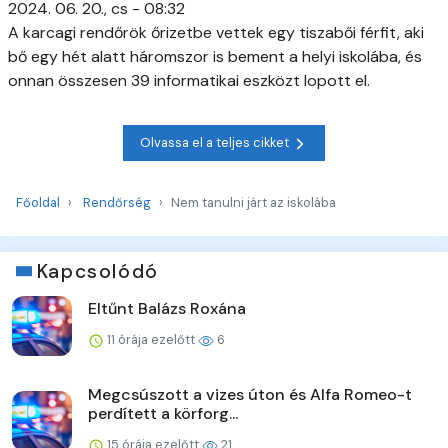
2024. 06. 20., cs - 08:32
A karcagi rendőrök őrizetbe vettek egy tiszabői férfit, aki
bő egy hét alatt háromszor is bement a helyi iskolába, és
onnan összesen 39 informatikai eszközt lopott el.
Olvassa el a teljes cikket
Főoldal
Rendőrség
Nem tanulni járt az iskolába
Kapcsolódó
Eltűnt Balázs Roxána
11 órája ezelőtt
6
Megcsúszott a vizes úton és Alfa Romeo-t
perdített a körforg...
15 órája ezelőtt
21