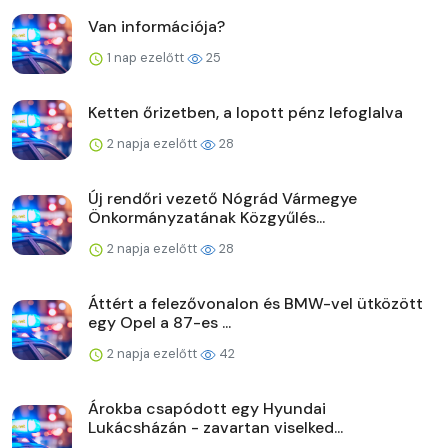
Van információja?
1 nap ezelőtt
25
Ketten őrizetben, a lopott pénz lefoglalva
2 napja ezelőtt
28
Új rendőri vezető Nógrád Vármegye
Önkormányzatának Közgyűlés...
2 napja ezelőtt
28
Áttért a felezővonalon és BMW-vel ütközött
egy Opel a 87-es ...
2 napja ezelőtt
42
Árokba csapódott egy Hyundai
Lukácsházán - zavartan viselked...