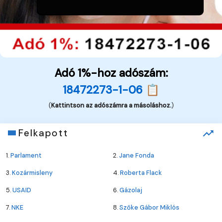
Adó 1%-hoz adószám:
18472273-1-06 📋
(
Kattintson az adószámra a másoláshoz.
)
Felkapott
1.
Parlament
2.
Jane Fonda
3.
Kozármisleny
4.
Roberta Flack
5.
USAID
6.
Gázolaj
7.
NKE
8.
Szőke Gábor Miklós