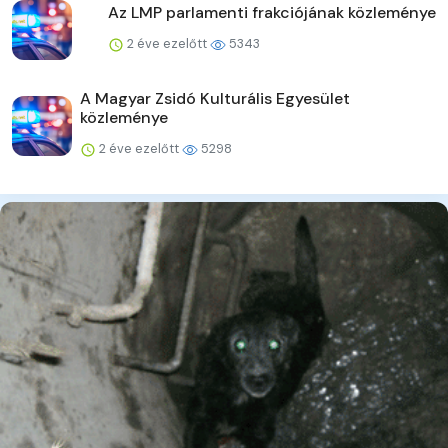
Az LMP parlamenti frakciójának közleménye
2 éve ezelőtt
5343
A Magyar Zsidó Kulturális Egyesület
közleménye
2 éve ezelőtt
5298