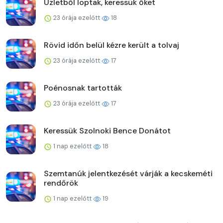
Üzletből loptak, keressük őket
23 órája ezelőtt
18
Rövid időn belül kézre került a tolvaj
23 órája ezelőtt
17
Poénosnak tartották
23 órája ezelőtt
17
Keressük Szolnoki Bence Donátot
1 nap ezelőtt
18
Szemtanúk jelentkezését várják a kecskeméti
rendőrök
1 nap ezelőtt
19