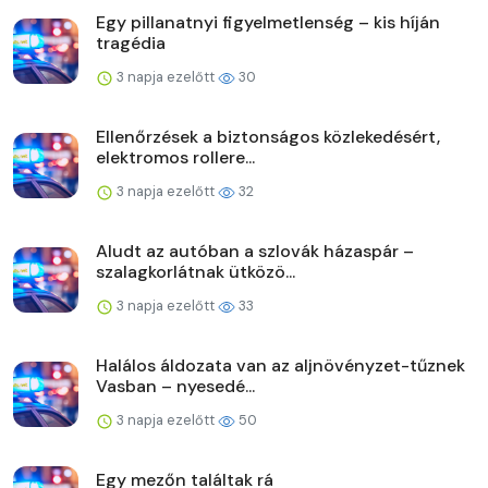
Egy pillanatnyi figyelmetlenség – kis híján
tragédia
3 napja ezelőtt
30
Ellenőrzések a biztonságos közlekedésért,
elektromos rollere...
3 napja ezelőtt
32
Aludt az autóban a szlovák házaspár –
szalagkorlátnak ütközö...
3 napja ezelőtt
33
Halálos áldozata van az aljnövényzet-tűznek
Vasban – nyesedé...
3 napja ezelőtt
50
Egy mezőn találtak rá