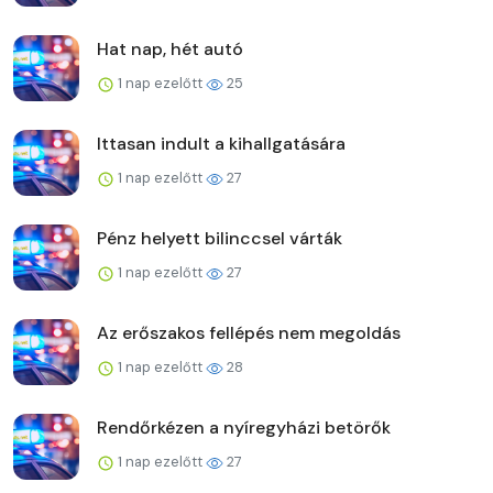
Hat nap, hét autó
1 nap ezelőtt
25
Ittasan indult a kihallgatására
1 nap ezelőtt
27
Pénz helyett bilinccsel várták
1 nap ezelőtt
27
Az erőszakos fellépés nem megoldás
1 nap ezelőtt
28
Rendőrkézen a nyíregyházi betörők
1 nap ezelőtt
27