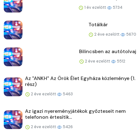
1 év ezelőtt
5734
Totálkár
2 éve ezelőtt
5670
Bilincsben az autótolvaj
2 éve ezelőtt
5512
Az "ANKH" Az Örök Élet Egyháza közleménye (1.
rész)
2 éve ezelőtt
5463
Az igazi nyereményjátékok győzteseit nem
telefonon értesítik...
2 éve ezelőtt
5426