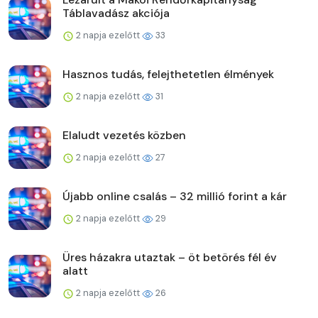
Táblavadász akciója
2 napja ezelőtt
33
Hasznos tudás, felejthetetlen élmények
2 napja ezelőtt
31
Elaludt vezetés közben
2 napja ezelőtt
27
Újabb online csalás – 32 millió forint a kár
2 napja ezelőtt
29
Üres házakra utaztak – öt betörés fél év
alatt
2 napja ezelőtt
26