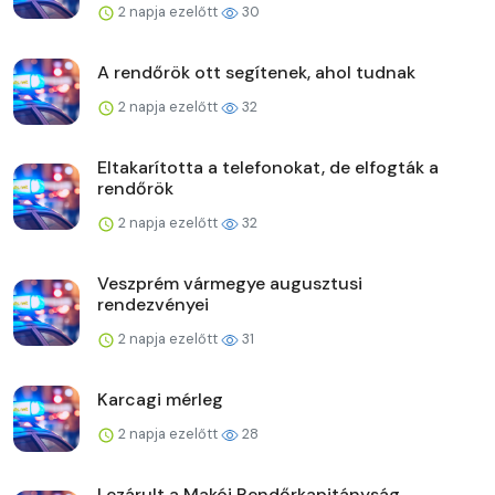
2 napja ezelőtt
30
A rendőrök ott segítenek, ahol tudnak
2 napja ezelőtt
32
Eltakarította a telefonokat, de elfogták a
rendőrök
2 napja ezelőtt
32
Veszprém vármegye augusztusi
rendezvényei
2 napja ezelőtt
31
Karcagi mérleg
2 napja ezelőtt
28
Lezárult a Makói Rendőrkapitányság