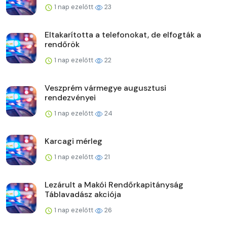
1 nap ezelőtt
23
Eltakarította a telefonokat, de elfogták a
rendőrök
1 nap ezelőtt
22
Veszprém vármegye augusztusi
rendezvényei
1 nap ezelőtt
24
Karcagi mérleg
1 nap ezelőtt
21
Lezárult a Makói Rendőrkapitányság
Táblavadász akciója
1 nap ezelőtt
26