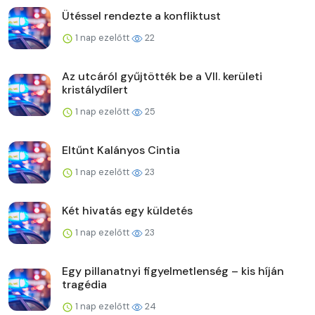
Ütéssel rendezte a konfliktust
1 nap ezelőtt
22
Az utcáról gyűjtötték be a VII. kerületi
kristálydílert
1 nap ezelőtt
25
Eltűnt Kalányos Cintia
1 nap ezelőtt
23
Két hivatás egy küldetés
1 nap ezelőtt
23
Egy pillanatnyi figyelmetlenség – kis híján
tragédia
1 nap ezelőtt
24