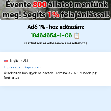
Adó 1%-hoz adószám:
18464654-1-06 📋
(
Kattintson az adószámra a másoláshoz.
)
English (US)
Impresszum
·
Kapcsolat
·
© Kék hírek, bűnügyek, balesetek - Kriminális 2026. Minden jog
fenttartva