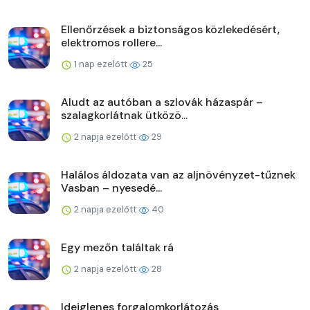
Ellenőrzések a biztonságos közlekedésért,
elektromos rollere...
1 nap ezelőtt
25
Aludt az autóban a szlovák házaspár –
szalagkorlátnak ütközö...
2 napja ezelőtt
29
Halálos áldozata van az aljnövényzet-tűznek
Vasban – nyesedé...
2 napja ezelőtt
40
Egy mezőn találtak rá
2 napja ezelőtt
28
Ideiglenes forgalomkorlátozás