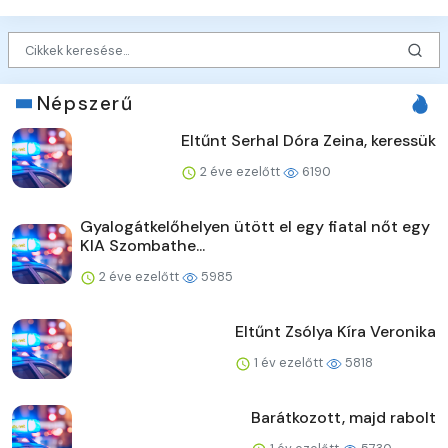
Népszerű
Eltűnt Serhal Dóra Zeina, keressük
2 éve ezelőtt
6190
Gyalogátkelőhelyen ütött el egy fiatal nőt egy
KIA Szombathe...
2 éve ezelőtt
5985
Eltűnt Zsólya Kíra Veronika
1 év ezelőtt
5818
Barátkozott, majd rabolt