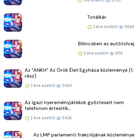
1 év ezelőtt
5730
Totálkár
2 éve ezelőtt
5668
Bilincsben az autótolvaj
2 éve ezelőtt
5511
Az "ANKH" Az Örök Élet Egyháza közleménye (1.
rész)
2 éve ezelőtt
5463
Az igazi nyereményjátékok győzteseit nem
telefonon értesítik...
2 éve ezelőtt
5426
Az LMP parlamenti frakciójának közleménye