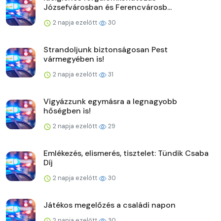
Józsefvárosban és Ferencvárosb...
2 napja ezelőtt
30
Strandoljunk biztonságosan Pest
vármegyében is!
2 napja ezelőtt
31
Vigyázzunk egymásra a legnagyobb
hőségben is!
2 napja ezelőtt
29
Emlékezés, elismerés, tisztelet: Tündik Csaba
Díj
2 napja ezelőtt
30
Játékos megelőzés a családi napon
2 napja ezelőtt
30