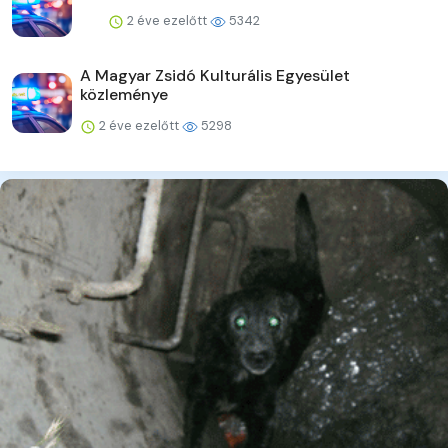
2 éve ezelőtt
5342
A Magyar Zsidó Kulturális Egyesület
közleménye
2 éve ezelőtt
5298