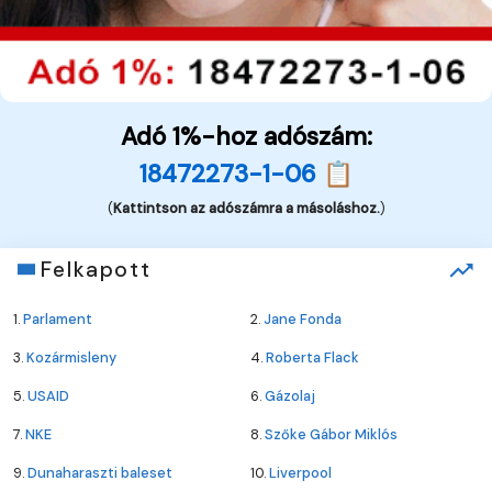
Adó 1%-hoz adószám:
18472273-1-06 📋
(
Kattintson az adószámra a másoláshoz.
)
Felkapott
1.
Parlament
2.
Jane Fonda
3.
Kozármisleny
4.
Roberta Flack
5.
USAID
6.
Gázolaj
7.
NKE
8.
Szőke Gábor Miklós
9.
Dunaharaszti baleset
10.
Liverpool