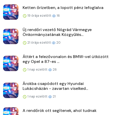
Ketten őrizetben, a lopott pénz lefoglalva
19 órája ezelőtt
16
Új rendőri vezető Nógrád Vármegye
Önkormányzatának Közgyűlés...
21 órája ezelőtt
20
Áttért a felezővonalon és BMW-vel ütközött
egy Opel a 87-es ...
1 nap ezelőtt
26
Árokba csapódott egy Hyundai
Lukácsházán - zavartan viselked...
1 nap ezelőtt
21
A rendőrök ott segítenek, ahol tudnak