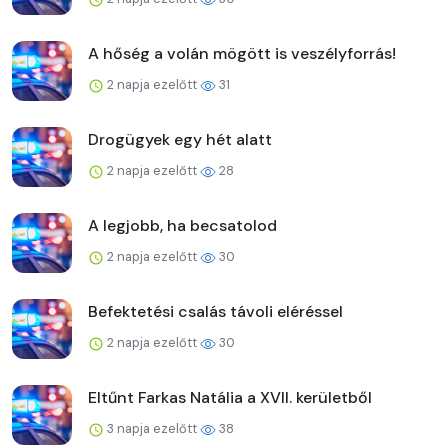
A hőség a volán mögött is veszélyforrás!
2 napja ezelőtt
31
Drogügyek egy hét alatt
2 napja ezelőtt
28
A legjobb, ha becsatolod
2 napja ezelőtt
30
Befektetési csalás távoli eléréssel
2 napja ezelőtt
30
Eltűnt Farkas Natália a XVII. kerületből
3 napja ezelőtt
38