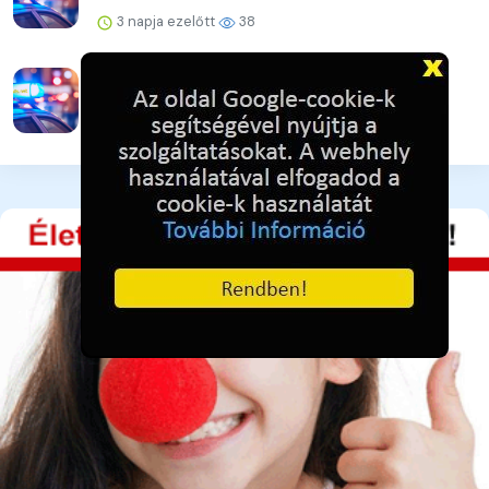
3 napja ezelőtt
38
A lakat nem állta útját
3 napja ezelőtt
40