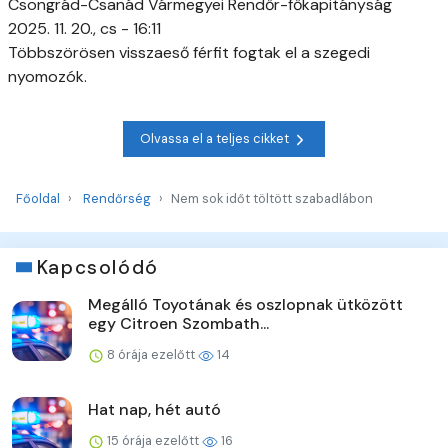
Csongrád-Csanád Vármegyei Rendőr-főkapitányság
2025. 11. 20., cs - 16:11
Többszörösen visszaeső férfit fogtak el a szegedi
nyomozók.
Olvassa el a teljes cikket
Főoldal
Rendőrség
Nem sok időt töltött szabadlábon
Kapcsolódó
Megálló Toyotának és oszlopnak ütközött
egy Citroen Szombath...
8 órája ezelőtt
14
Hat nap, hét autó
15 órája ezelőtt
16