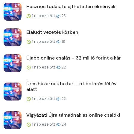
Hasznos tudás, felejthetetlen élmények
1 nap ezelőtt
23
Elaludt vezetés közben
1 nap ezelőtt
19
Újabb online csalás – 32 millió forint a kár
1 nap ezelőtt
22
Üres házakra utaztak – öt betörés fél év
alatt
1 nap ezelőtt
22
Vigyázat! Újra támadnak az online csalók!
1 nap ezelőtt
24