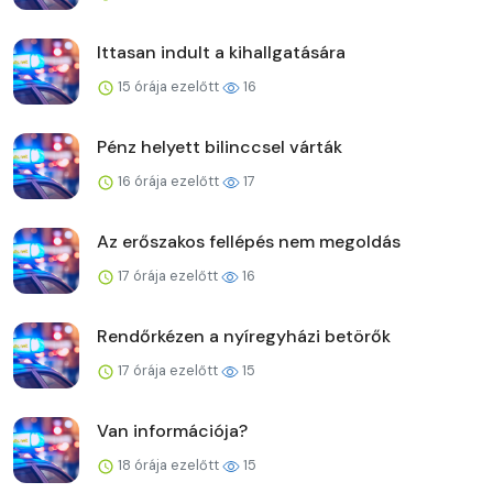
Ittasan indult a kihallgatására
15 órája ezelőtt
16
Pénz helyett bilinccsel várták
16 órája ezelőtt
17
Az erőszakos fellépés nem megoldás
17 órája ezelőtt
16
Rendőrkézen a nyíregyházi betörők
17 órája ezelőtt
15
Van információja?
18 órája ezelőtt
15