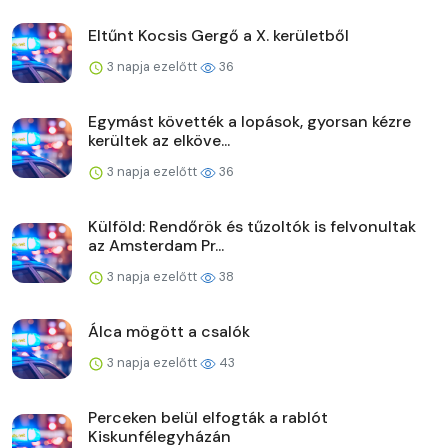
Eltűnt Kocsis Gergő a X. kerületből
3 napja ezelőtt
36
Egymást követték a lopások, gyorsan kézre
kerültek az elköve...
3 napja ezelőtt
36
Külföld: Rendőrök és tűzoltók is felvonultak
az Amsterdam Pr...
3 napja ezelőtt
38
Álca mögött a csalók
3 napja ezelőtt
43
Perceken belül elfogták a rablót
Kiskunfélegyházán