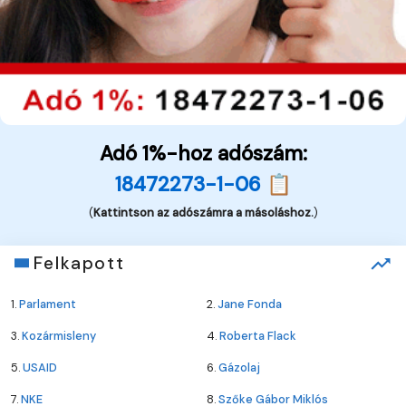
Adó 1%-hoz adószám:
18472273-1-06 📋
(
Kattintson az adószámra a másoláshoz.
)
Felkapott
1.
Parlament
2.
Jane Fonda
3.
Kozármisleny
4.
Roberta Flack
5.
USAID
6.
Gázolaj
7.
NKE
8.
Szőke Gábor Miklós