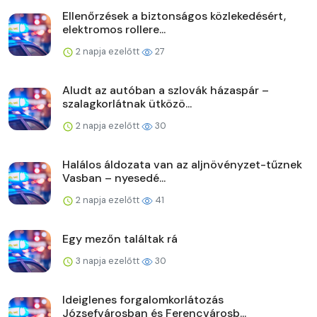
Ellenőrzések a biztonságos közlekedésért,
elektromos rollere...
2 napja ezelőtt
27
Aludt az autóban a szlovák házaspár –
szalagkorlátnak ütközö...
2 napja ezelőtt
30
Halálos áldozata van az aljnövényzet-tűznek
Vasban – nyesedé...
2 napja ezelőtt
41
Egy mezőn találtak rá
3 napja ezelőtt
30
Ideiglenes forgalomkorlátozás
Józsefvárosban és Ferencvárosb...