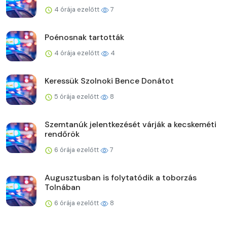
4 órája ezelőtt
7
Poénosnak tartották
4 órája ezelőtt
4
Keressük Szolnoki Bence Donátot
5 órája ezelőtt
8
Szemtanúk jelentkezését várják a kecskeméti
rendőrök
6 órája ezelőtt
7
Augusztusban is folytatódik a toborzás
Tolnában
6 órája ezelőtt
8