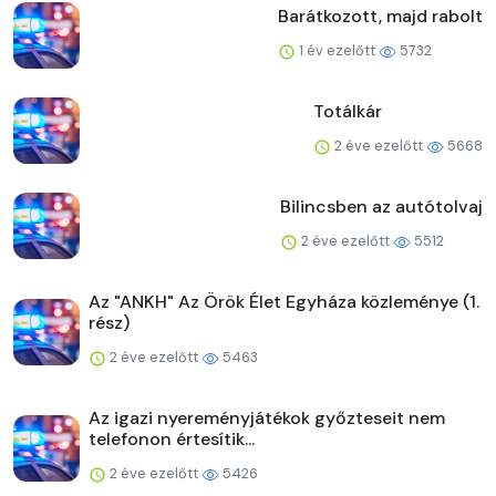
Barátkozott, majd rabolt
1 év ezelőtt
5732
Totálkár
2 éve ezelőtt
5668
Bilincsben az autótolvaj
2 éve ezelőtt
5512
Az "ANKH" Az Örök Élet Egyháza közleménye (1.
rész)
2 éve ezelőtt
5463
Az igazi nyereményjátékok győzteseit nem
telefonon értesítik...
2 éve ezelőtt
5426