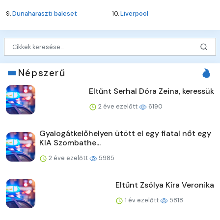
9.
Dunaharaszti baleset
10.
Liverpool
Népszerű
Eltűnt Serhal Dóra Zeina, keressük
2 éve ezelőtt
6190
Gyalogátkelőhelyen ütött el egy fiatal nőt egy
KIA Szombathe...
2 éve ezelőtt
5985
Eltűnt Zsólya Kíra Veronika
1 év ezelőtt
5818