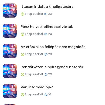
Ittasan indult a kihallgatására
1 nap ezelőtt
20
Pénz helyett bilinccsel várták
1 nap ezelőtt
20
Az erőszakos fellépés nem megoldás
1 nap ezelőtt
20
Rendőrkézen a nyíregyházi betörők
1 nap ezelőtt
20
Van információja?
1 nap ezelőtt
16