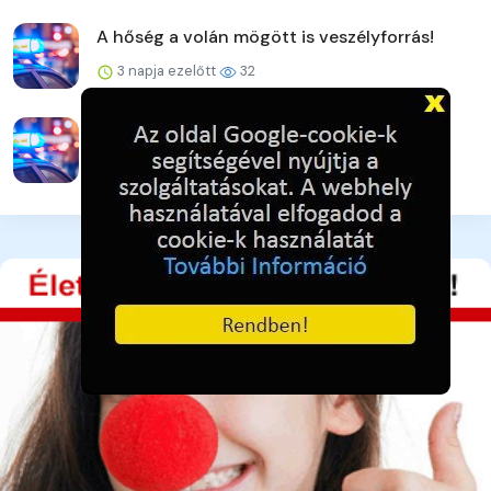
A hőség a volán mögött is veszélyforrás!
3 napja ezelőtt
32
Drogügyek egy hét alatt
3 napja ezelőtt
31