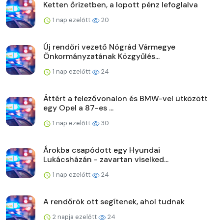
Ketten őrizetben, a lopott pénz lefoglalva
1 nap ezelőtt
20
Új rendőri vezető Nógrád Vármegye
Önkormányzatának Közgyűlés...
1 nap ezelőtt
24
Áttért a felezővonalon és BMW-vel ütközött
egy Opel a 87-es ...
1 nap ezelőtt
30
Árokba csapódott egy Hyundai
Lukácsházán - zavartan viselked...
1 nap ezelőtt
24
A rendőrök ott segítenek, ahol tudnak
2 napja ezelőtt
24