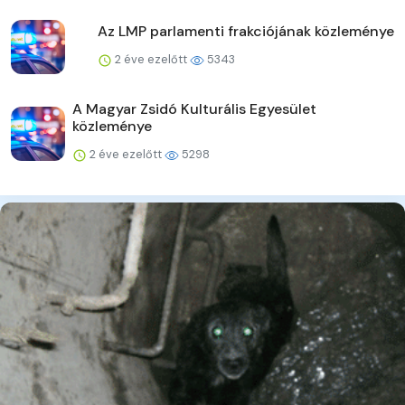
Az LMP parlamenti frakciójának közleménye
2 éve ezelőtt
5343
A Magyar Zsidó Kulturális Egyesület
közleménye
2 éve ezelőtt
5298