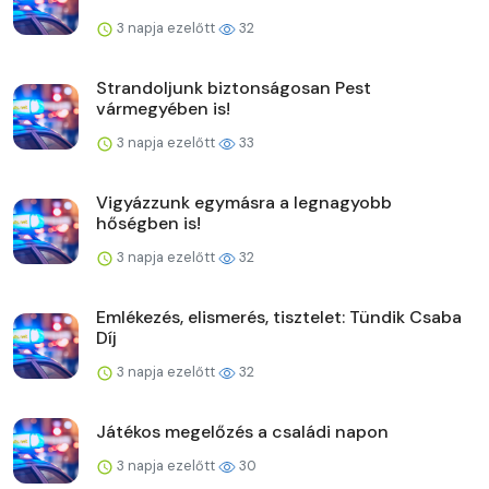
3 napja ezelőtt
32
Strandoljunk biztonságosan Pest
vármegyében is!
3 napja ezelőtt
33
Vigyázzunk egymásra a legnagyobb
hőségben is!
3 napja ezelőtt
32
Emlékezés, elismerés, tisztelet: Tündik Csaba
Díj
3 napja ezelőtt
32
Játékos megelőzés a családi napon
3 napja ezelőtt
30