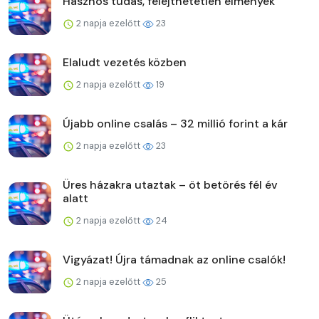
Hasznos tudás, felejthetetlen élmények
2 napja ezelőtt
23
Elaludt vezetés közben
2 napja ezelőtt
19
Újabb online csalás – 32 millió forint a kár
2 napja ezelőtt
23
Üres házakra utaztak – öt betörés fél év
alatt
2 napja ezelőtt
24
Vigyázat! Újra támadnak az online csalók!
2 napja ezelőtt
25