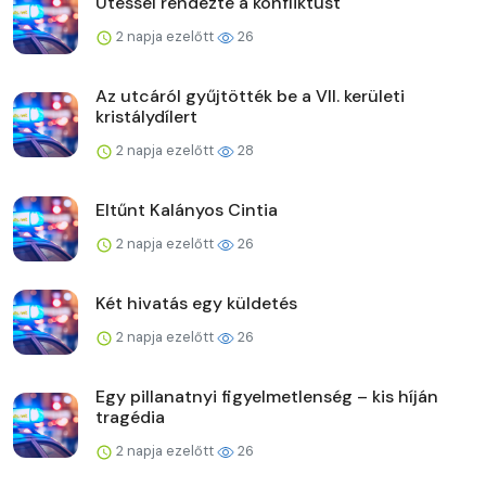
Ütéssel rendezte a konfliktust
2 napja ezelőtt
26
Az utcáról gyűjtötték be a VII. kerületi
kristálydílert
2 napja ezelőtt
28
Eltűnt Kalányos Cintia
2 napja ezelőtt
26
Két hivatás egy küldetés
2 napja ezelőtt
26
Egy pillanatnyi figyelmetlenség – kis híján
tragédia
2 napja ezelőtt
26