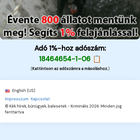
Adó 1%-hoz adószám:
18464654-1-06 📋
(
Kattintson az adószámra a másoláshoz.
)
English (US)
Impresszum
·
Kapcsolat
·
© Kék hírek, bűnügyek, balesetek - Kriminális 2026. Minden jog
fenttartva