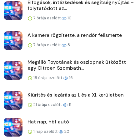
Elfogások, intézkedések és segítségnyújtás –
folytatódott az...
7 órája ezelőtt
10
A kamera rögzítette, a rendőr felismerte
7 órája ezelőtt
8
Megálló Toyotának és oszlopnak ütközött
egy Citroen Szombath...
18 órája ezelőtt
16
Kiürítés és lezárás az I. és a XI. kerületben
21 órája ezelőtt
11
Hat nap, hét autó
1 nap ezelőtt
20