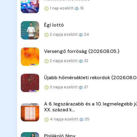
1 nap ezelőtt
16
Égi lottó
2 napja ezelőtt
24
Versengő forróság (2026.08.05.)
2 napja ezelőtt
32
Újabb hőmérsékleti rekordok (2026.08.0
3 napja ezelőtt
37
A 6. legszárazabb és a 10. legmelegebb jú
XX. század k...
4 napja ezelőtt
35
Pislákoló fény