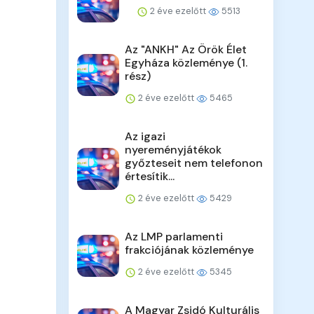
2 éve ezelőtt
5513
Az "ANKH" Az Örök Élet
Egyháza közleménye (1.
rész)
2 éve ezelőtt
5465
Az igazi
nyereményjátékok
győzteseit nem telefonon
értesítik...
2 éve ezelőtt
5429
Az LMP parlamenti
frakciójának közleménye
2 éve ezelőtt
5345
A Magyar Zsidó Kulturális