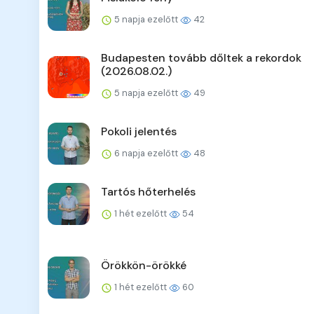
5 napja ezelőtt
42
Budapesten tovább dőltek a rekordok
(2026.08.02.)
5 napja ezelőtt
49
Pokoli jelentés
6 napja ezelőtt
48
Tartós hőterhelés
1 hét ezelőtt
54
Örökkön-örökké
1 hét ezelőtt
60