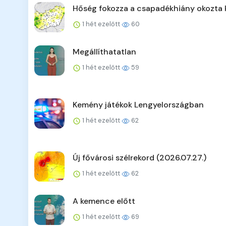
Hőség fokozza a csapadékhiány okozta 
1 hét ezelőtt
60
Megállíthatatlan
1 hét ezelőtt
59
Kemény játékok Lengyelországban
1 hét ezelőtt
62
Új fővárosi szélrekord (2026.07.27.)
1 hét ezelőtt
62
A kemence előtt
1 hét ezelőtt
69