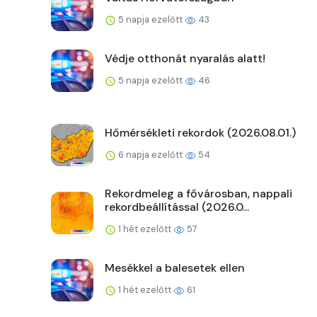
5 napja ezelőtt
43
Védje otthonát nyaralás alatt!
5 napja ezelőtt
46
Hőmérsékleti rekordok (2026.08.01.)
6 napja ezelőtt
54
Rekordmeleg a fővárosban, nappali
rekordbeállítással (2026.0...
1 hét ezelőtt
57
Mesékkel a balesetek ellen
1 hét ezelőtt
61