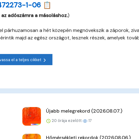
472273-1-06 📋
 az adószámra a másoláshoz.
)
zel párhuzamosan a hét közepén megnövekszik a záporok, ziv
rintik majd az egész országot, lesznek részek, amelyek továb
vassa el a teljes cikket
Újabb melegrekord (2026.08.07.)
20 órája ezelőtt
17
Hőmérsékleti rekordok (2026.08.06.)