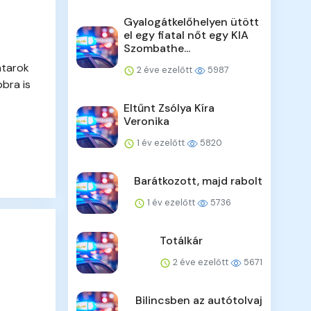
Gyalogátkelőhelyen ütött
el egy fiatal nőt egy KIA
Szombathe...
atarok
2 éve ezelőtt
5987
bra is
Eltűnt Zsólya Kíra
Veronika
1 év ezelőtt
5820
Barátkozott, majd rabolt
1 év ezelőtt
5736
Totálkár
2 éve ezelőtt
5671
Bilincsben az autótolvaj