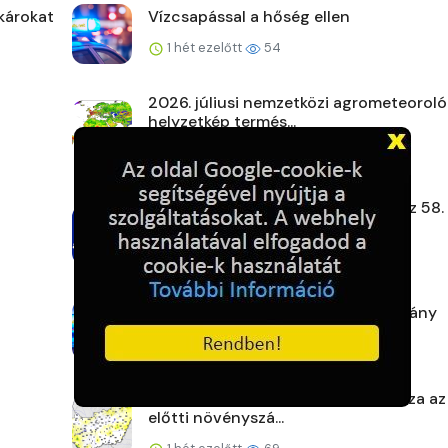
károkat
Vízcsapással a hőség ellen
1 hét ezelőtt
54
2026. júliusi nemzetközi agrometeoroló
helyzetkép termés...
1 hét ezelőtt
64
Gyenge szélben, hőségben rajtol az 58.
Kékszalag
1 hét ezelőtt
61
Zsaruk a körzetből: Borsodi tanulmány
1 hét ezelőtt
63
A szárazság mellett hőség is fokozza az
előtti növényszá...