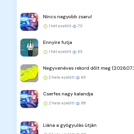
Nincs nagyobb zsaru!
1 hét ezelőtt
70
Ennyire futja
1 hét ezelőtt
65
Negyvenéves rekord dőlt meg (2026.07.
2 hete ezelőtt
65
Cserfes nagy kalandja
2 hete ezelőtt
88
Liána a gyógyulás útján