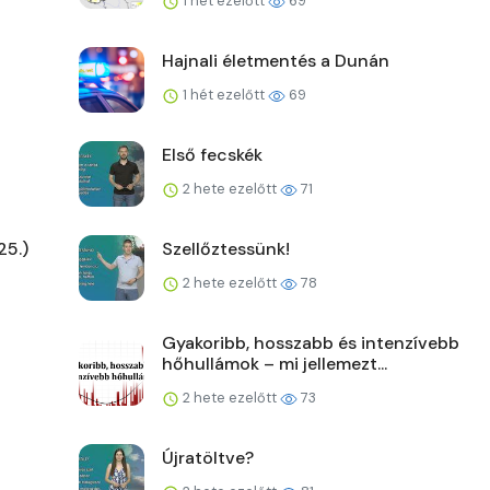
1 hét ezelőtt
69
Hajnali életmentés a Dunán
1 hét ezelőtt
69
Első fecskék
2 hete ezelőtt
71
25.)
Szellőztessünk!
2 hete ezelőtt
78
Gyakoribb, hosszabb és intenzívebb
hőhullámok – mi jellemezt...
2 hete ezelőtt
73
Újratöltve?