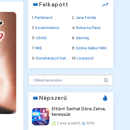
Felkapott
1.
Parlament
2.
Jane Fonda
3.
Kozármisleny
4.
Roberta Flack
5.
USAID
6.
Gázolaj
7.
NKE
8.
Szőke Gábor Miklós
9.
Dunaharaszti baleset
10.
Liverpool
Népszerű
Eltűnt Serhal Dóra Zeina,
keressük
2 éve ezelőtt
6193