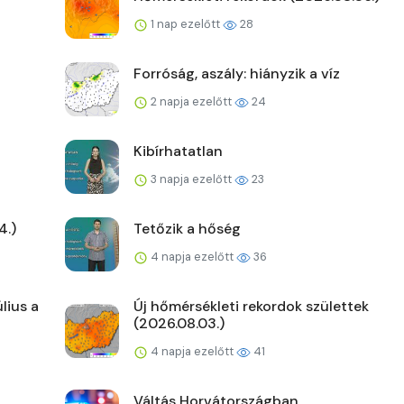
1 nap ezelőtt
28
Forróság, aszály: hiányzik a víz
2 napja ezelőtt
24
Kibírhatatlan
3 napja ezelőtt
23
4.)
Tetőzik a hőség
4 napja ezelőtt
36
lius a
Új hőmérsékleti rekordok születtek
(2026.08.03.)
4 napja ezelőtt
41
Váltás Horvátországban