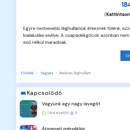
18
(
Kattintson
Egyre nedvesebb léghullámok érkeznek fölénk, ez
kialakulási esélye. A csapadékgócok azonban nem é
eső nélkül maradnak.
Ol
Főoldal
Vegyes
Nedves léghullám
Kapcsolódó
Vegyünk egy nagy levegőt
1 óra ezelőtt
3
Átmeneti mérséklés