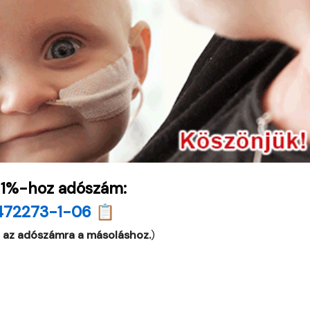
 1%-hoz adószám:
472273-1-06 📋
 az adószámra a másoláshoz.
)