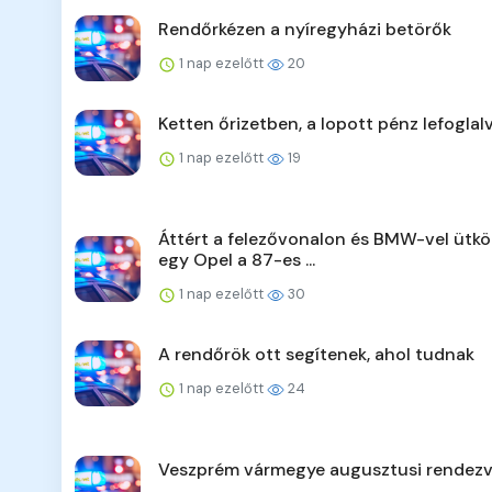
Rendőrkézen a nyíregyházi betörők
1 nap ezelőtt
20
Ketten őrizetben, a lopott pénz lefoglal
1 nap ezelőtt
19
Áttért a felezővonalon és BMW-vel ütkö
egy Opel a 87-es ...
1 nap ezelőtt
30
A rendőrök ott segítenek, ahol tudnak
1 nap ezelőtt
24
Veszprém vármegye augusztusi rendezv