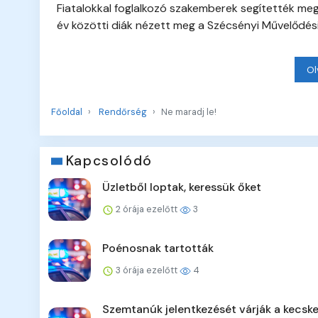
Fiatalokkal foglalkozó szakemberek segítették megé
év közötti diák nézett meg a Szécsényi Művelődés
Ol
Főoldal
Rendőrség
Ne maradj le!
Kapcsolódó
Üzletből loptak, keressük őket
2 órája ezelőtt
3
Poénosnak tartották
3 órája ezelőtt
4
Szemtanúk jelentkezését várják a kecsk