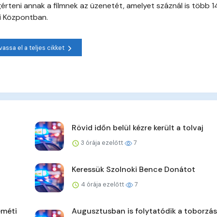
rteni annak a filmnek az üzenetét, amelyet száznál is több 14
i Központban.
vassa el a teljes cikket
Rövid időn belül kézre került a tolvaj
3 órája ezelőtt
7
Keressük Szolnoki Bence Donátot
4 órája ezelőtt
7
eméti
Augusztusban is folytatódik a toborzás