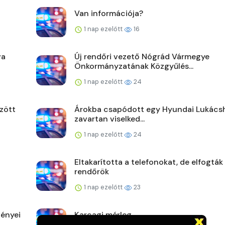
Van információja?
1 nap ezelőtt
16
va
Új rendőri vezető Nógrád Vármegye
Önkormányzatának Közgyűlés...
1 nap ezelőtt
24
zött
Árokba csapódott egy Hyundai Lukács
zavartan viselked...
1 nap ezelőtt
24
Eltakarította a telefonokat, de elfogták
rendőrök
1 nap ezelőtt
23
ényei
Karcagi mérleg