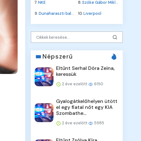
7.
NKE
8.
Szőke Gábor Miklós
9.
Dunaharaszti baleset
10.
Liverpool
Népszerű
Eltűnt Serhal Dóra Zeina,
keressük
2 éve ezelőtt
6190
Gyalogátkelőhelyen ütött
el egy fiatal nőt egy KIA
Szombathe...
2 éve ezelőtt
5985
Eltűnt Zsólya Kíra