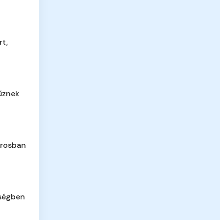
rt,
űznek
árosban
ségben