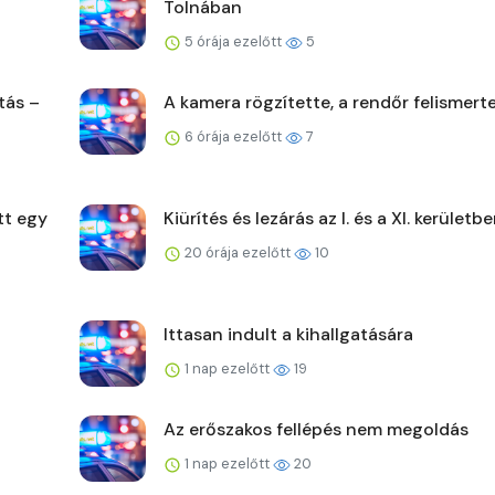
Tolnában
5 órája ezelőtt
5
tás –
A kamera rögzítette, a rendőr felismert
6 órája ezelőtt
7
tt egy
Kiürítés és lezárás az I. és a XI. kerületb
20 órája ezelőtt
10
Ittasan indult a kihallgatására
1 nap ezelőtt
19
Az erőszakos fellépés nem megoldás
1 nap ezelőtt
20