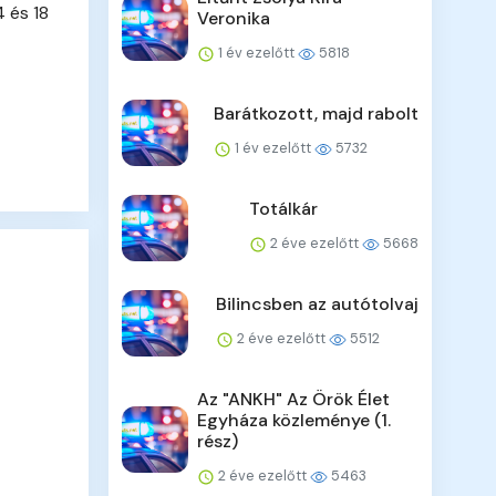
 és 18
Veronika
1 év ezelőtt
5818
Barátkozott, majd rabolt
1 év ezelőtt
5732
Totálkár
2 éve ezelőtt
5668
Bilincsben az autótolvaj
2 éve ezelőtt
5512
Az "ANKH" Az Örök Élet
Egyháza közleménye (1.
rész)
2 éve ezelőtt
5463