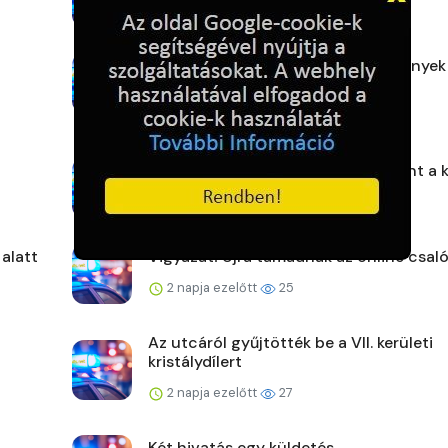
2 napja ezelőtt
22
Hasznos tudás, felejthetetlen élmények
2 napja ezelőtt
23
Újabb online csalás – 32 millió forint a 
2 napja ezelőtt
23
 alatt
Vigyázat! Újra támadnak az online csaló
2 napja ezelőtt
25
Az utcáról gyűjtötték be a VII. kerületi
kristálydílert
2 napja ezelőtt
27
Két hivatás egy küldetés