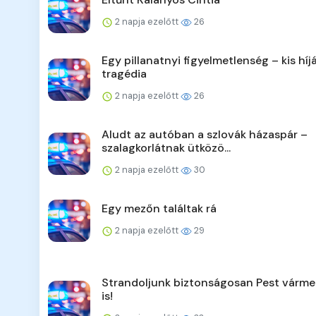
2 napja ezelőtt
26
Egy pillanatnyi figyelmetlenség – kis híj
tragédia
2 napja ezelőtt
26
Aludt az autóban a szlovák házaspár –
szalagkorlátnak ütközö...
2 napja ezelőtt
30
Egy mezőn találtak rá
2 napja ezelőtt
29
Strandoljunk biztonságosan Pest várm
is!