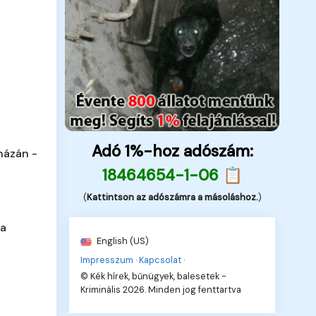
Adó 1%-hoz adószám:
házán -
18464654-1-06 📋
(
Kattintson az adószámra a másoláshoz.
)
 a
English (US)
Impresszum
·
Kapcsolat
·
© Kék hírek, bűnügyek, balesetek -
Kriminális 2026. Minden jog fenttartva