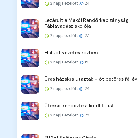
2 napja ezelőtt
24
Lezárult a Makói Rendőrkapitányság
Táblavadász akciója
2 napja ezelőtt
27
Elaludt vezetés közben
2 napja ezelőtt
19
Üres házakra utaztak – öt betörés fél év
2 napja ezelőtt
24
Ütéssel rendezte a konfliktust
2 napja ezelőtt
25
Eltűnt Kalányos Cintia