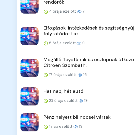
rendőrök
4 órája ezelőtt
7
Elfogások, intézkedések és segítségnyúj
folytatódott az...
5 órája ezelőtt
9
Megálló Toyotának és oszlopnak ütközö
Citroen Szombath...
17 órája ezelőtt
16
Hat nap, hét autó
23 órája ezelőtt
19
Pénz helyett bilinccsel várták
1 nap ezelőtt
19