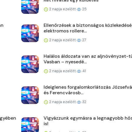
2 napja ezelőtt
25
án
Ellenőrzések a biztonságos közlekedésé
elektromos rollere...
2 napja ezelőtt
27
Halálos áldozata van az aljnövényzet-t
Vasban – nyesedé...
2 napja ezelőtt
41
Ideiglenes forgalomkorlátozás Józsefv
és Ferencvárosb...
2 napja ezelőtt
32
egyében
Vigyázzunk egymásra a legnagyobb hő
is!