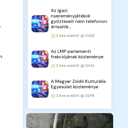
Az igazi
nyereményjátékok
győzteseit nem telefonon
e
értesítik...
2 éve ezelőtt
5426
Az LMP parlamenti
en
frakciójának közleménye
2 éve ezelőtt
5343
A Magyar Zsidó Kulturális
Egyesület közleménye
2 éve ezelőtt
5298