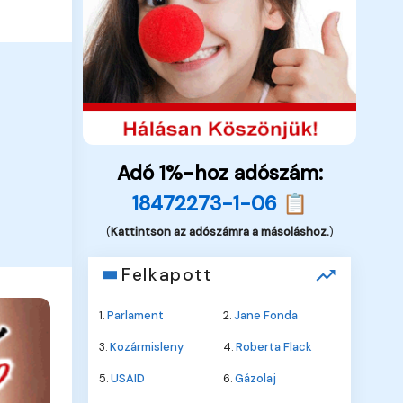
Adó 1%-hoz adószám:
18472273-1-06 📋
(
Kattintson az adószámra a másoláshoz.
)
Felkapott
1.
Parlament
2.
Jane Fonda
3.
Kozármisleny
4.
Roberta Flack
5.
USAID
6.
Gázolaj