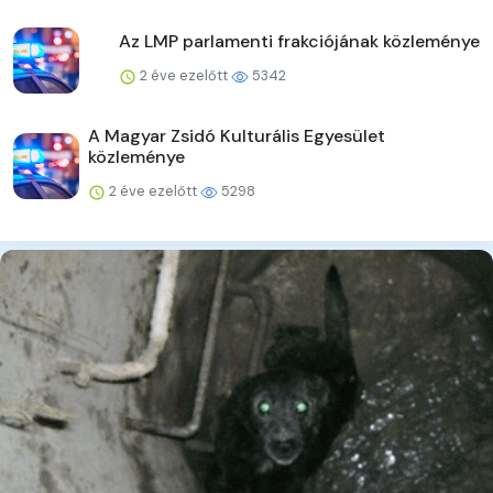
Az LMP parlamenti frakciójának közleménye
2 éve ezelőtt
5342
A Magyar Zsidó Kulturális Egyesület
közleménye
2 éve ezelőtt
5298