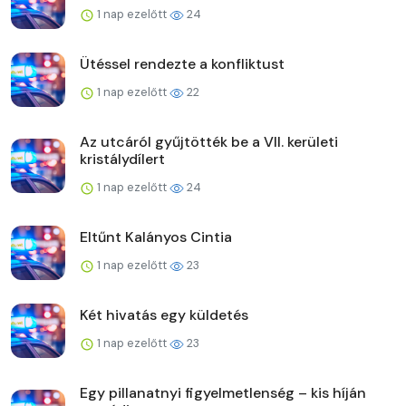
1 nap ezelőtt
24
Ütéssel rendezte a konfliktust
1 nap ezelőtt
22
Az utcáról gyűjtötték be a VII. kerületi
kristálydílert
1 nap ezelőtt
24
Eltűnt Kalányos Cintia
1 nap ezelőtt
23
Két hivatás egy küldetés
1 nap ezelőtt
23
Egy pillanatnyi figyelmetlenség – kis híján