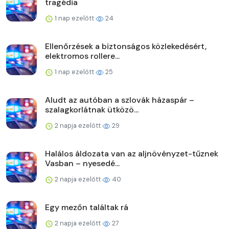
tragédia
1 nap ezelőtt
24
Ellenőrzések a biztonságos közlekedésért,
elektromos rollere...
1 nap ezelőtt
25
Aludt az autóban a szlovák házaspár –
szalagkorlátnak ütközö...
2 napja ezelőtt
29
Halálos áldozata van az aljnövényzet-tűznek
Vasban – nyesedé...
2 napja ezelőtt
40
Egy mezőn találtak rá
2 napja ezelőtt
27