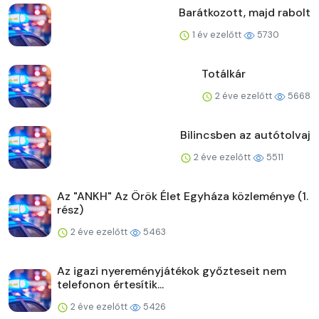
Barátkozott, majd rabolt
1 év ezelőtt
5730
Totálkár
2 éve ezelőtt
5668
Bilincsben az autótolvaj
2 éve ezelőtt
5511
Az "ANKH" Az Örök Élet Egyháza közleménye (1.
rész)
2 éve ezelőtt
5463
Az igazi nyereményjátékok győzteseit nem
telefonon értesítik...
2 éve ezelőtt
5426