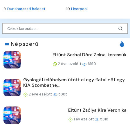
9.
Dunaharaszti baleset
10.
Liverpool
Népszerű
Eltűnt Serhal Dóra Zeina, keressük
2 éve ezelőtt
6190
Gyalogátkelőhelyen ütött el egy fiatal nőt egy
KIA Szombathe...
2 éve ezelőtt
5985
Eltűnt Zsólya Kíra Veronika
1 év ezelőtt
5818