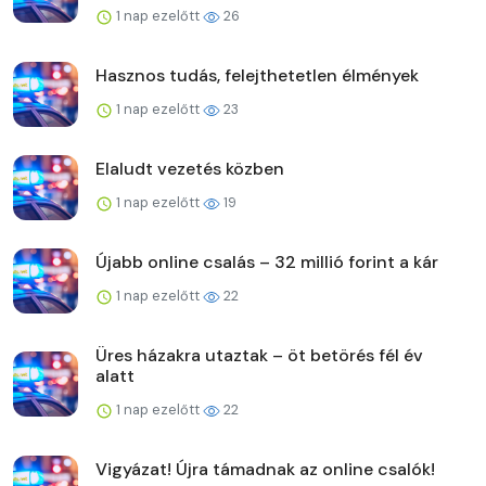
1 nap ezelőtt
26
Hasznos tudás, felejthetetlen élmények
1 nap ezelőtt
23
Elaludt vezetés közben
1 nap ezelőtt
19
Újabb online csalás – 32 millió forint a kár
1 nap ezelőtt
22
Üres házakra utaztak – öt betörés fél év
alatt
1 nap ezelőtt
22
Vigyázat! Újra támadnak az online csalók!