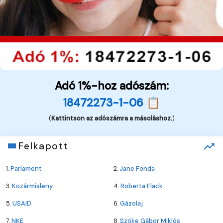
Adó 1%-hoz adószám:
18472273-1-06 📋
(
Kattintson az adószámra a másoláshoz.
)
Felkapott
1.
Parlament
2.
Jane Fonda
3.
Kozármisleny
4.
Roberta Flack
5.
USAID
6.
Gázolaj
7.
NKE
8.
Szőke Gábor Miklós