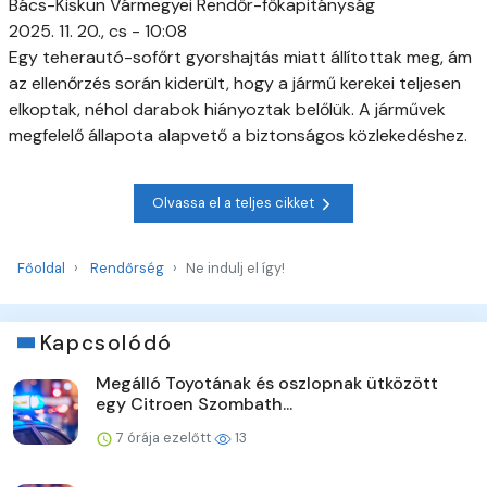
Bács-Kiskun Vármegyei Rendőr-főkapitányság
2025. 11. 20., cs - 10:08
Egy teherautó-sofőrt gyorshajtás miatt állítottak meg, ám
az ellenőrzés során kiderült, hogy a jármű kerekei teljesen
elkoptak, néhol darabok hiányoztak belőlük. A járművek
megfelelő állapota alapvető a biztonságos közlekedéshez.
Olvassa el a teljes cikket
Főoldal
Rendőrség
Ne indulj el így!
Kapcsolódó
Megálló Toyotának és oszlopnak ütközött
egy Citroen Szombath...
7 órája ezelőtt
13