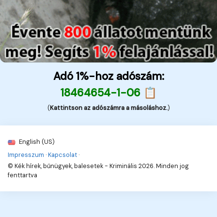
Adó 1%-hoz adószám:
18464654-1-06 📋
(
Kattintson az adószámra a másoláshoz.
)
English (US)
Impresszum
·
Kapcsolat
·
© Kék hírek, bűnügyek, balesetek - Kriminális 2026. Minden jog
fenttartva