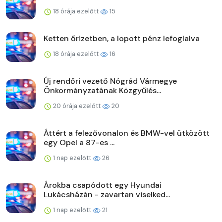
18 órája ezelőtt
15
Ketten őrizetben, a lopott pénz lefoglalva
18 órája ezelőtt
16
Új rendőri vezető Nógrád Vármegye
Önkormányzatának Közgyűlés...
20 órája ezelőtt
20
Áttért a felezővonalon és BMW-vel ütközött
egy Opel a 87-es ...
1 nap ezelőtt
26
Árokba csapódott egy Hyundai
Lukácsházán - zavartan viselked...
1 nap ezelőtt
21