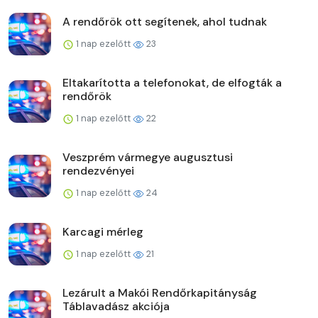
A rendőrök ott segítenek, ahol tudnak
1 nap ezelőtt
23
Eltakarította a telefonokat, de elfogták a
rendőrök
1 nap ezelőtt
22
Veszprém vármegye augusztusi
rendezvényei
1 nap ezelőtt
24
Karcagi mérleg
1 nap ezelőtt
21
Lezárult a Makói Rendőrkapitányság
Táblavadász akciója