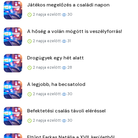
Játékos megelőzés a családi napon
2 napja ezelőtt
30
A hőség a volán mögött is veszélyforrás!
2 napja ezelőtt
31
Drogügyek egy hét alatt
2 napja ezelőtt
28
A legjobb, ha becsatolod
2 napja ezelőtt
30
Befektetési csalás távoli eléréssel
2 napja ezelőtt
30
Eltűnt Farkas Natália a XVII. kerületből