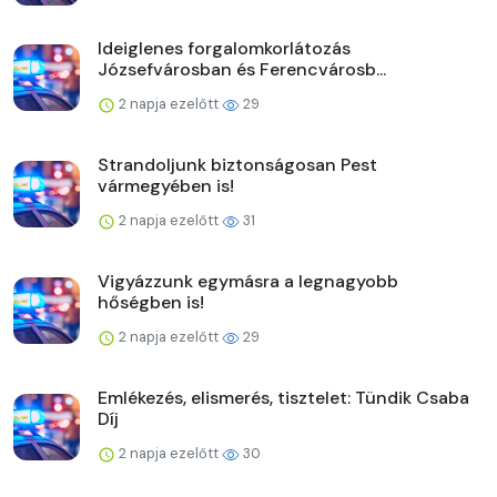
Ideiglenes forgalomkorlátozás
Józsefvárosban és Ferencvárosb...
2 napja ezelőtt
29
Strandoljunk biztonságosan Pest
vármegyében is!
2 napja ezelőtt
31
Vigyázzunk egymásra a legnagyobb
hőségben is!
2 napja ezelőtt
29
Emlékezés, elismerés, tisztelet: Tündik Csaba
Díj
2 napja ezelőtt
30