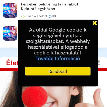
Perceken belül elfogták a rablót
Kiskunfélegyházán
3 napja ezelőtt
38
A lakat nem állta útját
3 napja ezelőtt
40