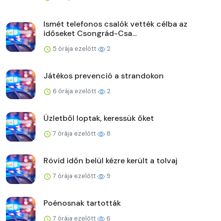
Ismét telefonos csalók vették célba az
időseket Csongrád-Csa...
5 órája ezelőtt
2
Játékos prevenció a strandokon
6 órája ezelőtt
2
Üzletből loptak, keressük őket
7 órája ezelőtt
8
Rövid időn belül kézre került a tolvaj
7 órája ezelőtt
9
Poénosnak tartották
7 órája ezelőtt
6