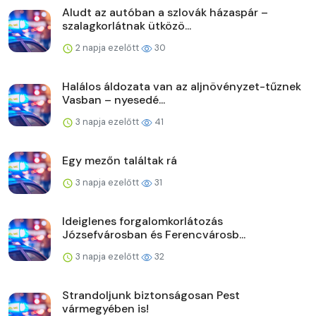
Aludt az autóban a szlovák házaspár –
szalagkorlátnak ütközö...
2 napja ezelőtt
30
Halálos áldozata van az aljnövényzet-tűznek
Vasban – nyesedé...
3 napja ezelőtt
41
Egy mezőn találtak rá
3 napja ezelőtt
31
Ideiglenes forgalomkorlátozás
Józsefvárosban és Ferencvárosb...
3 napja ezelőtt
32
Strandoljunk biztonságosan Pest
vármegyében is!