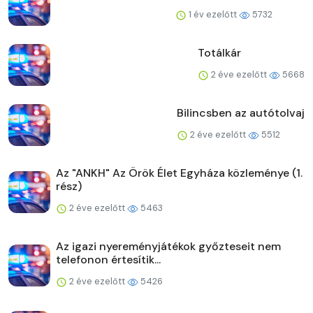
1 év ezelőtt
5732
Totálkár
2 éve ezelőtt
5668
Bilincsben az autótolvaj
2 éve ezelőtt
5512
Az "ANKH" Az Örök Élet Egyháza közleménye (1.
rész)
2 éve ezelőtt
5463
Az igazi nyereményjátékok győzteseit nem
telefonon értesítik...
2 éve ezelőtt
5426