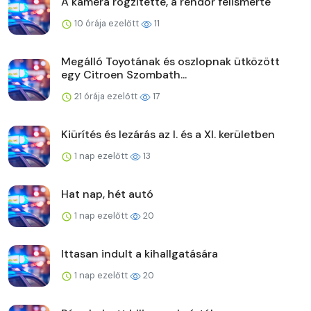
A kamera rögzítette, a rendőr felismerte
10 órája ezelőtt
11
Megálló Toyotának és oszlopnak ütközött
egy Citroen Szombath...
21 órája ezelőtt
17
Kiürítés és lezárás az I. és a XI. kerületben
1 nap ezelőtt
13
Hat nap, hét autó
1 nap ezelőtt
20
Ittasan indult a kihallgatására
1 nap ezelőtt
20