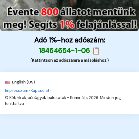
Adó 1%-hoz adószám:
18464654-1-06 📋
(
Kattintson az adószámra a másoláshoz.
)
English (US)
Impresszum
·
Kapcsolat
·
© Kék hírek, bűnügyek, balesetek - Kriminális 2026. Minden jog
fenttartva