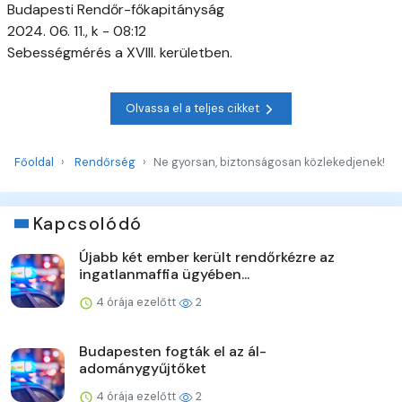
Budapesti Rendőr-főkapitányság
2024. 06. 11., k - 08:12
Sebességmérés a XVIII. kerületben.
Olvassa el a teljes cikket
Főoldal
Rendőrség
Ne gyorsan, biztonságosan közlekedjenek!
Kapcsolódó
Újabb két ember került rendőrkézre az
ingatlanmaffia ügyében...
4 órája ezelőtt
2
Budapesten fogták el az ál-
adománygyűjtőket
4 órája ezelőtt
2