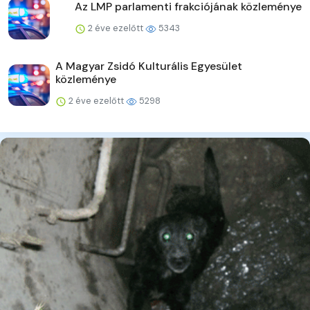
Az LMP parlamenti frakciójának közleménye
2 éve ezelőtt
5343
A Magyar Zsidó Kulturális Egyesület
közleménye
2 éve ezelőtt
5298