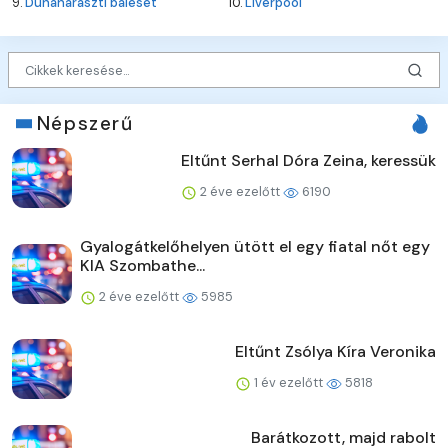
9.
Dunaharaszti baleset
10.
Liverpool
Népszerű
Eltűnt Serhal Dóra Zeina, keressük
2 éve ezelőtt
6190
Gyalogátkelőhelyen ütött el egy fiatal nőt egy
KIA Szombathe...
2 éve ezelőtt
5985
Eltűnt Zsólya Kíra Veronika
1 év ezelőtt
5818
Barátkozott, majd rabolt