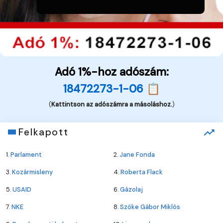
Adó 1%-hoz adószám:
18472273-1-06 📋
(
Kattintson az adószámra a másoláshoz.
)
Felkapott
1.
Parlament
2.
Jane Fonda
3.
Kozármisleny
4.
Roberta Flack
5.
USAID
6.
Gázolaj
7.
NKE
8.
Szőke Gábor Miklós