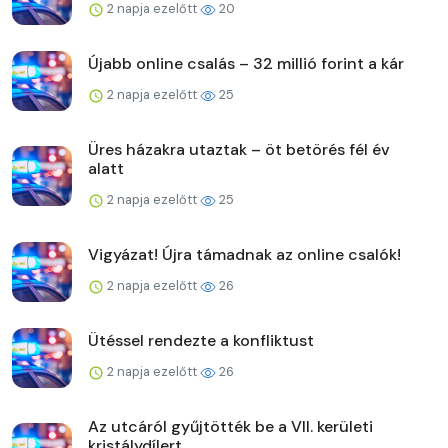
2 napja ezelőtt
20
Újabb online csalás – 32 millió forint a kár
2 napja ezelőtt
25
Üres házakra utaztak – öt betörés fél év
alatt
2 napja ezelőtt
25
Vigyázat! Újra támadnak az online csalók!
2 napja ezelőtt
26
Ütéssel rendezte a konfliktust
2 napja ezelőtt
26
Az utcáról gyűjtötték be a VII. kerületi
kristálydílert