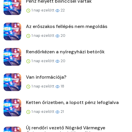
Pénz helyett bilinccsel várták
1 nap ezelőtt
22
Az erőszakos fellépés nem megoldás
1 nap ezelőtt
20
Rendőrkézen a nyíregyházi betörők
1 nap ezelőtt
20
Van információja?
1 nap ezelőtt
18
Ketten őrizetben, a lopott pénz lefoglalva
1 nap ezelőtt
21
Új rendőri vezető Nógrád Vármegye