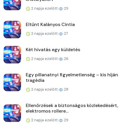
2 napja ezelőtt
29
Eltűnt Kalányos Cintia
2 napja ezelőtt
27
Két hivatás egy küldetés
2 napja ezelőtt
26
Egy pillanatnyi figyelmetlenség – kis híján
tragédia
2 napja ezelőtt
28
Ellenőrzések a biztonságos közlekedésért,
elektromos rollere...
2 napja ezelőtt
29