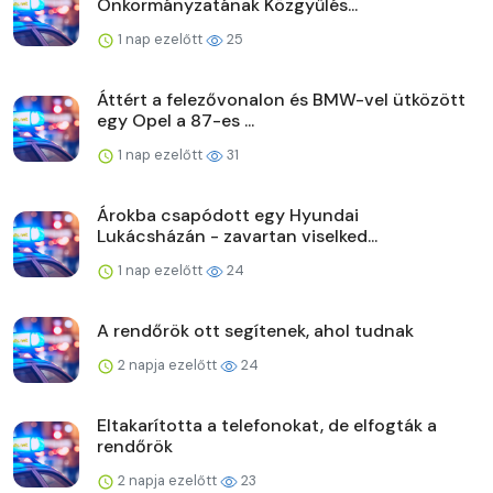
Önkormányzatának Közgyűlés...
1 nap ezelőtt
25
Áttért a felezővonalon és BMW-vel ütközött
egy Opel a 87-es ...
1 nap ezelőtt
31
Árokba csapódott egy Hyundai
Lukácsházán - zavartan viselked...
1 nap ezelőtt
24
A rendőrök ott segítenek, ahol tudnak
2 napja ezelőtt
24
Eltakarította a telefonokat, de elfogták a
rendőrök
2 napja ezelőtt
23