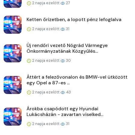
2 napja ezelőtt
27
Ketten őrizetben, a lopott pénz lefoglalva
2 napja ezelőtt
31
Új rendőri vezető Nógrád Vármegye
Önkormányzatának Közgyűlés...
2 napja ezelőtt
30
Áttért a felezővonalon és BMW-vel ütközött
egy Opel a 87-es ...
2 napja ezelőtt
43
Árokba csapódott egy Hyundai
Lukácsházán - zavartan viselked...
2 napja ezelőtt
31