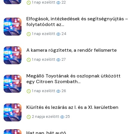
1 nap ezelőtt
22
Elfogások, intézkedések és segítségnyújtás –
folytatódott az...
1 nap ezelőtt
24
A kamera rögzítette, a rendőr felismerte
1 nap ezelőtt
27
Megálló Toyotának és oszlopnak ütközött
egy Citroen Szombath...
1 nap ezelőtt
26
Kiürítés és lezárás az I. és a XI. kerületben
2 napja ezelőtt
25
Hat nap, hét autó