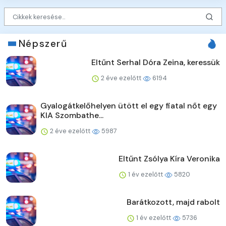
Népszerű
Eltűnt Serhal Dóra Zeina, keressük
2 éve ezelőtt
6194
Gyalogátkelőhelyen ütött el egy fiatal nőt egy
KIA Szombathe...
2 éve ezelőtt
5987
Eltűnt Zsólya Kíra Veronika
1 év ezelőtt
5820
Barátkozott, majd rabolt
1 év ezelőtt
5736