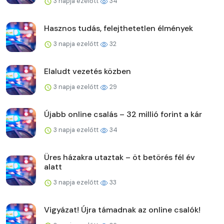
3 napja ezelőtt
34
Hasznos tudás, felejthetetlen élmények
3 napja ezelőtt
32
Elaludt vezetés közben
3 napja ezelőtt
29
Újabb online csalás – 32 millió forint a kár
3 napja ezelőtt
34
Üres házakra utaztak – öt betörés fél év
alatt
3 napja ezelőtt
33
Vigyázat! Újra támadnak az online csalók!