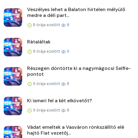
Veszélyes lehet a Balaton hirtelen mélyülő
medre a déli part...
8 órája ezelőtt
8
Rátaláltak
8 órája ezelőtt
9
Részegen döntötte ki a nagymágocsi Selfie-
pontot
9 órája ezelőtt
8
Ki ismeri fel a két elkövetőt?
9 órája ezelőtt
8
Vádat emeltek a Vasváron rönkszállító elé
hajtó Fiat vezetőj...