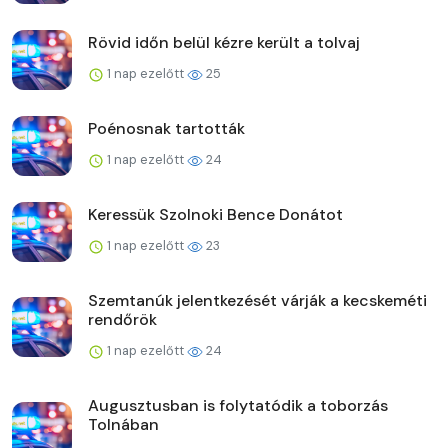
Rövid időn belül kézre került a tolvaj
1 nap ezelőtt
25
Poénosnak tartották
1 nap ezelőtt
24
Keressük Szolnoki Bence Donátot
1 nap ezelőtt
23
Szemtanúk jelentkezését várják a kecskeméti
rendőrök
1 nap ezelőtt
24
Augusztusban is folytatódik a toborzás
Tolnában