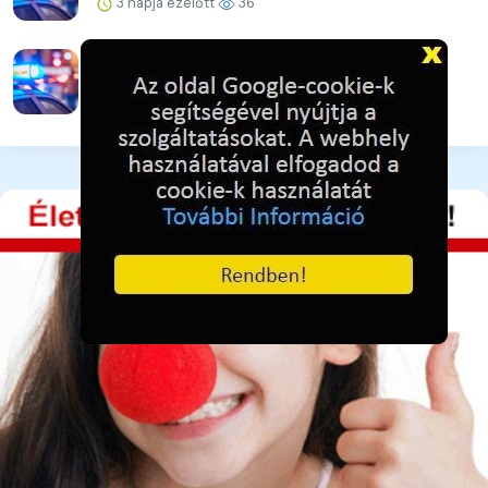
3 napja ezelőtt
36
Ütéssel rendezte a konfliktust
3 napja ezelőtt
34