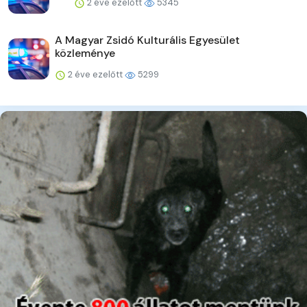
2 éve ezelőtt
5345
A Magyar Zsidó Kulturális Egyesület
közleménye
2 éve ezelőtt
5299