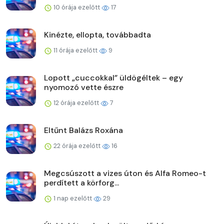
10 órája ezelőtt
17
Kinézte, ellopta, továbbadta
11 órája ezelőtt
9
Lopott „cuccokkal” üldögéltek – egy
nyomozó vette észre
12 órája ezelőtt
7
Eltűnt Balázs Roxána
22 órája ezelőtt
16
Megcsúszott a vizes úton és Alfa Romeo-t
perdített a körforg...
1 nap ezelőtt
29