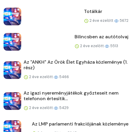
Totálkár
2 éve ezelőtt
5672
Bilincsben az autótolvaj
2 éve ezelőtt
5513
Az "ANKH" Az Örök Élet Egyháza közleménye (1.
rész)
2 éve ezelőtt
5466
Az igazi nyereményjátékok győzteseit nem
telefonon értesítik...
2 éve ezelőtt
5429
Az LMP parlamenti frakciójának közleménye