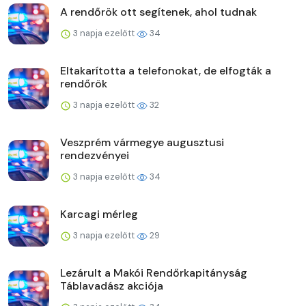
A rendőrök ott segítenek, ahol tudnak
3 napja ezelőtt
34
Eltakarította a telefonokat, de elfogták a
rendőrök
3 napja ezelőtt
32
Veszprém vármegye augusztusi
rendezvényei
3 napja ezelőtt
34
Karcagi mérleg
3 napja ezelőtt
29
Lezárult a Makói Rendőrkapitányság
Táblavadász akciója