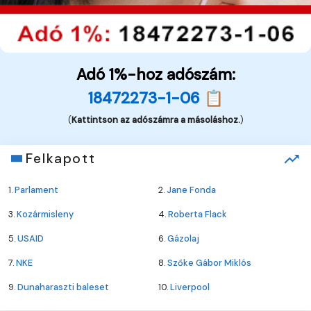
Adó 1%-hoz adószám:
18472273-1-06 📋
(
Kattintson az adószámra a másoláshoz.
)
Felkapott
1.
Parlament
2.
Jane Fonda
3.
Kozármisleny
4.
Roberta Flack
5.
USAID
6.
Gázolaj
7.
NKE
8.
Szőke Gábor Miklós
9.
Dunaharaszti baleset
10.
Liverpool