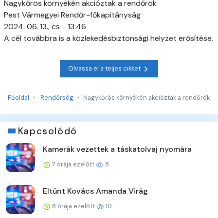
Nagykőrös környékén akcióztak a rendőrök
Pest Vármegyei Rendőr-főkapitányság
2024. 06. 13., cs - 13:46
A cél továbbra is a közlekedésbiztonsági helyzet erősítése.
Olvassa el a teljes cikket
Főoldal
Rendőrség
Nagykőrös környékén akcióztak a rendőrök
Kapcsolódó
Kamerák vezettek a táskatolvaj nyomára
7 órája ezelőtt
8
Eltűnt Kovács Amanda Virág
8 órája ezelőtt
10