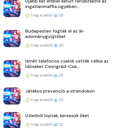
Újabb két ember került rendőrkézre az
ingatlanmaffia ügyében...
1 nap ezelőtt
20
Budapesten fogták el az ál-
adománygyűjtőket
1 nap ezelőtt
20
Ismét telefonos csalók vették célba az
időseket Csongrád-Csa...
1 nap ezelőtt
20
Játékos prevenció a strandokon
1 nap ezelőtt
20
Üzletből loptak, keressük őket
1 nap ezelőtt
22