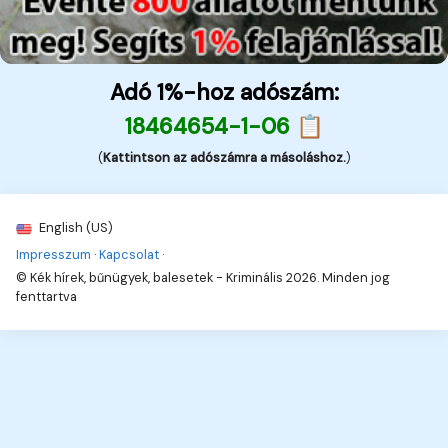
Adó 1%-hoz adószám:
18464654-1-06 📋
(
Kattintson az adószámra a másoláshoz.
)
English (US)
Impresszum
·
Kapcsolat
·
© Kék hírek, bűnügyek, balesetek - Kriminális 2026. Minden jog
fenttartva