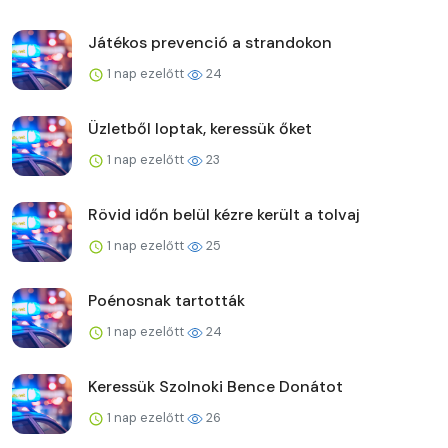
Játékos prevenció a strandokon
1 nap ezelőtt
24
Üzletből loptak, keressük őket
1 nap ezelőtt
23
Rövid időn belül kézre került a tolvaj
1 nap ezelőtt
25
Poénosnak tartották
1 nap ezelőtt
24
Keressük Szolnoki Bence Donátot
1 nap ezelőtt
26