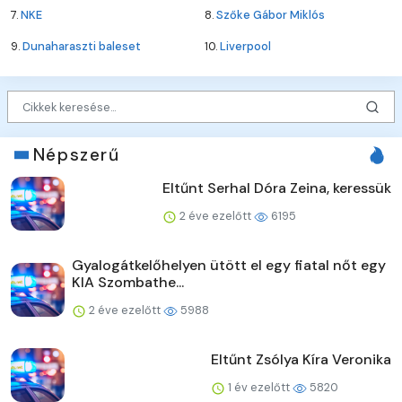
7.
NKE
8.
Szőke Gábor Miklós
9.
Dunaharaszti baleset
10.
Liverpool
Népszerű
Eltűnt Serhal Dóra Zeina, keressük
2 éve ezelőtt
6195
Gyalogátkelőhelyen ütött el egy fiatal nőt egy
KIA Szombathe...
2 éve ezelőtt
5988
Eltűnt Zsólya Kíra Veronika
1 év ezelőtt
5820