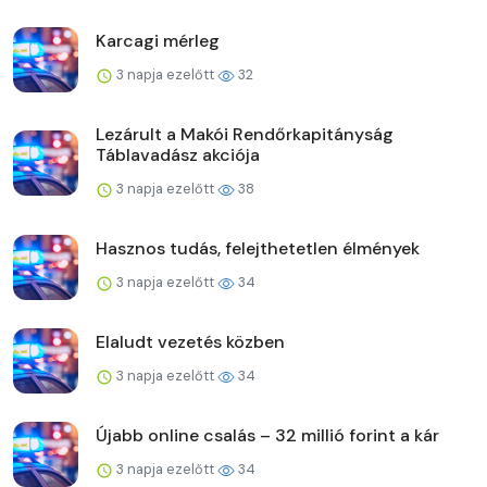
Karcagi mérleg
3 napja ezelőtt
32
Lezárult a Makói Rendőrkapitányság
Táblavadász akciója
3 napja ezelőtt
38
Hasznos tudás, felejthetetlen élmények
3 napja ezelőtt
34
Elaludt vezetés közben
3 napja ezelőtt
34
Újabb online csalás – 32 millió forint a kár
3 napja ezelőtt
34