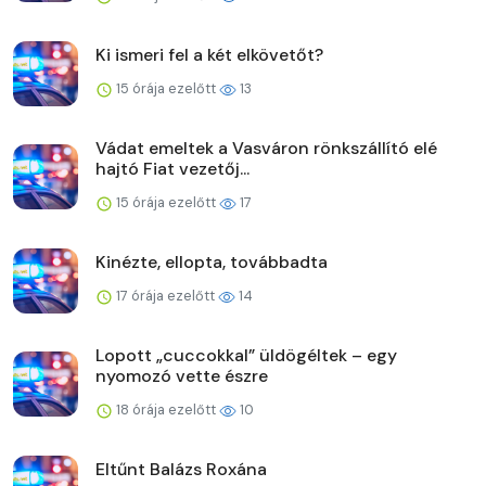
Ki ismeri fel a két elkövetőt?
15 órája ezelőtt
13
Vádat emeltek a Vasváron rönkszállító elé
hajtó Fiat vezetőj...
15 órája ezelőtt
17
Kinézte, ellopta, továbbadta
17 órája ezelőtt
14
Lopott „cuccokkal” üldögéltek – egy
nyomozó vette észre
18 órája ezelőtt
10
Eltűnt Balázs Roxána