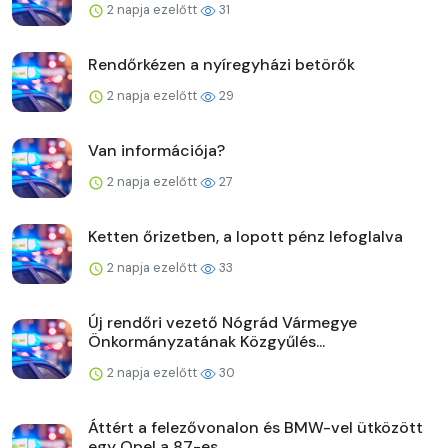
2 napja ezelőtt
31
Rendőrkézen a nyíregyházi betörők
2 napja ezelőtt
29
Van információja?
2 napja ezelőtt
27
Ketten őrizetben, a lopott pénz lefoglalva
2 napja ezelőtt
33
Új rendőri vezető Nógrád Vármegye
Önkormányzatának Közgyűlés...
2 napja ezelőtt
30
Áttért a felezővonalon és BMW-vel ütközött
egy Opel a 87-es ...