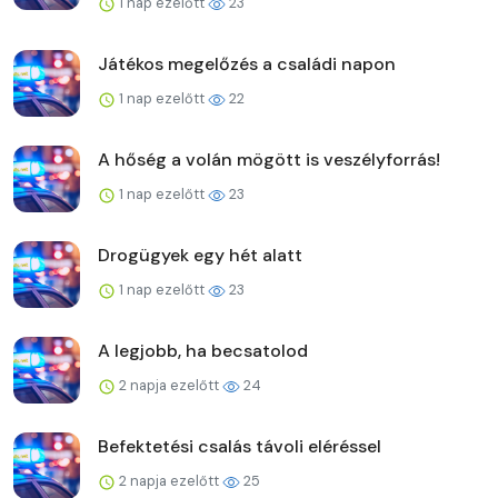
1 nap ezelőtt
23
Játékos megelőzés a családi napon
1 nap ezelőtt
22
A hőség a volán mögött is veszélyforrás!
1 nap ezelőtt
23
Drogügyek egy hét alatt
1 nap ezelőtt
23
A legjobb, ha becsatolod
2 napja ezelőtt
24
Befektetési csalás távoli eléréssel
2 napja ezelőtt
25