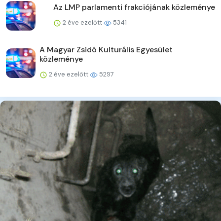
Az LMP parlamenti frakciójának közleménye
2 éve ezelőtt
5341
A Magyar Zsidó Kulturális Egyesület
közleménye
2 éve ezelőtt
5297