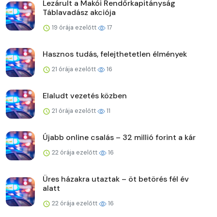
Lezárult a Makói Rendőrkapitányság
Táblavadász akciója
19 órája ezelőtt
17
Hasznos tudás, felejthetetlen élmények
21 órája ezelőtt
16
Elaludt vezetés közben
21 órája ezelőtt
11
Újabb online csalás – 32 millió forint a kár
22 órája ezelőtt
16
Üres házakra utaztak – öt betörés fél év
alatt
22 órája ezelőtt
16