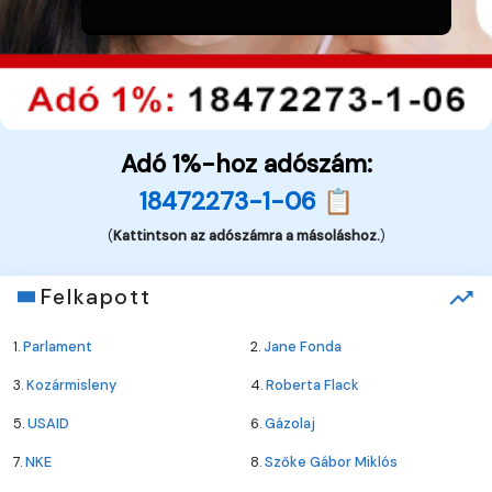
Adó 1%-hoz adószám:
18472273-1-06 📋
(
Kattintson az adószámra a másoláshoz.
)
Felkapott
1.
Parlament
2.
Jane Fonda
3.
Kozármisleny
4.
Roberta Flack
5.
USAID
6.
Gázolaj
7.
NKE
8.
Szőke Gábor Miklós