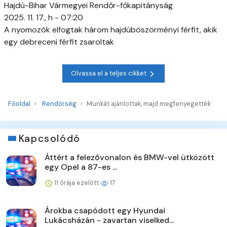
Hajdú-Bihar Vármegyei Rendőr-főkapitányság
2025. 11. 17., h - 07:20
A nyomozók elfogtak három hajdúböszörményi férfit, akik
egy debreceni férfit zsaroltak
Olvassa el a teljes cikket
Főoldal
Rendőrség
Munkát ajánlottak, majd megfenyegették
Kapcsolódó
Áttért a felezővonalon és BMW-vel ütközött
egy Opel a 87-es ...
11 órája ezelőtt
17
Árokba csapódott egy Hyundai
Lukácsházán - zavartan viselked...