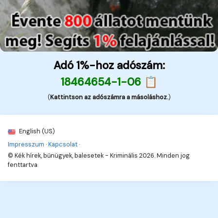
Adó 1%-hoz adószám:
18464654-1-06 📋
(
Kattintson az adószámra a másoláshoz.
)
English (US)
Impresszum
·
Kapcsolat
·
© Kék hírek, bűnügyek, balesetek - Kriminális 2026. Minden jog
fenttartva