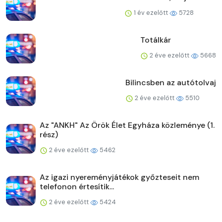
1 év ezelőtt
5728
Totálkár
2 éve ezelőtt
5668
Bilincsben az autótolvaj
2 éve ezelőtt
5510
Az "ANKH" Az Örök Élet Egyháza közleménye (1.
rész)
2 éve ezelőtt
5462
Az igazi nyereményjátékok győzteseit nem
telefonon értesítik...
2 éve ezelőtt
5424