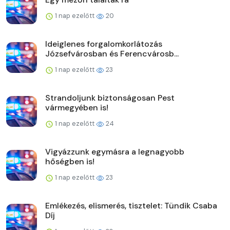
1 nap ezelőtt
20
Ideiglenes forgalomkorlátozás
Józsefvárosban és Ferencvárosb...
1 nap ezelőtt
23
Strandoljunk biztonságosan Pest
vármegyében is!
1 nap ezelőtt
24
Vigyázzunk egymásra a legnagyobb
hőségben is!
1 nap ezelőtt
23
Emlékezés, elismerés, tisztelet: Tündik Csaba
Díj