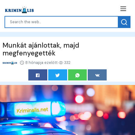
Munkát ajánlottak, majd
megfenyegették
8 hónapja ezelőtt
332