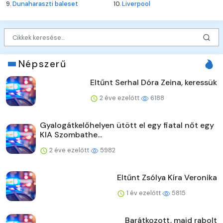
9.
Dunaharaszti baleset
10.
Liverpool
Népszerű
Eltűnt Serhal Dóra Zeina, keressük
2 éve ezelőtt
6188
Gyalogátkelőhelyen ütött el egy fiatal nőt egy
KIA Szombathe...
2 éve ezelőtt
5982
Eltűnt Zsólya Kíra Veronika
1 év ezelőtt
5815
Barátkozott, majd rabolt