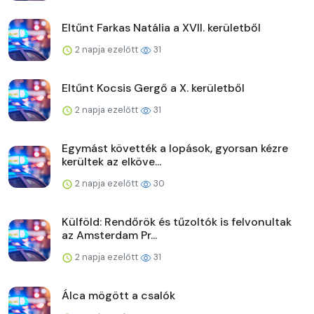
Eltűnt Farkas Natália a XVII. kerületből
2 napja ezelőtt
31
Eltűnt Kocsis Gergő a X. kerületből
2 napja ezelőtt
31
Egymást követték a lopások, gyorsan kézre
kerültek az elköve...
2 napja ezelőtt
30
Külföld: Rendőrök és tűzoltók is felvonultak
az Amsterdam Pr...
2 napja ezelőtt
31
Álca mögött a csalók