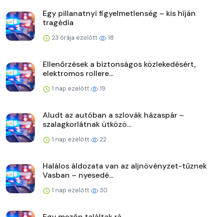
Egy pillanatnyi figyelmetlenség – kis híján
tragédia
23 órája ezelőtt
18
Ellenőrzések a biztonságos közlekedésért,
elektromos rollere...
1 nap ezelőtt
19
Aludt az autóban a szlovák házaspár –
szalagkorlátnak ütközö...
1 nap ezelőtt
22
Halálos áldozata van az aljnövényzet-tűznek
Vasban – nyesedé...
1 nap ezelőtt
30
Egy mezőn találtak rá