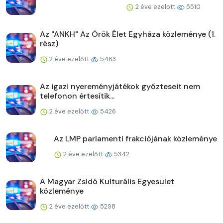
2 éve ezelőtt
5510
Az "ANKH" Az Örök Élet Egyháza közleménye (1.
rész)
2 éve ezelőtt
5463
Az igazi nyereményjátékok győzteseit nem
telefonon értesítik...
2 éve ezelőtt
5426
Az LMP parlamenti frakciójának közleménye
2 éve ezelőtt
5342
A Magyar Zsidó Kulturális Egyesület
közleménye
2 éve ezelőtt
5298