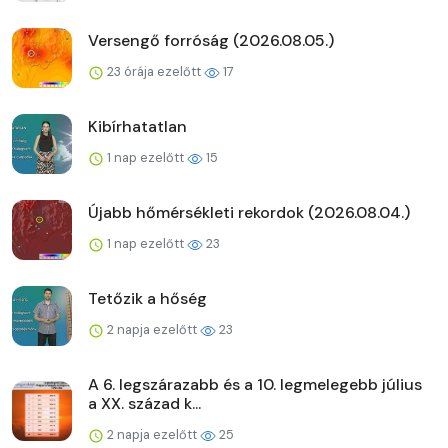
Versengő forróság (2026.08.05.)
23 órája ezelőtt
17
Kibírhatatlan
1 nap ezelőtt
15
Újabb hőmérsékleti rekordok (2026.08.04.)
1 nap ezelőtt
23
Tetőzik a hőség
2 napja ezelőtt
23
A 6. legszárazabb és a 10. legmelegebb július
a XX. század k...
2 napja ezelőtt
25