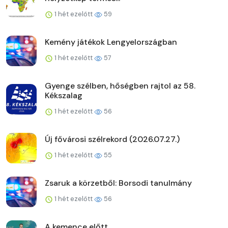
1 hét ezelőtt
59
Kemény játékok Lengyelországban
1 hét ezelőtt
57
Gyenge szélben, hőségben rajtol az 58.
Kékszalag
1 hét ezelőtt
56
Új fővárosi szélrekord (2026.07.27.)
1 hét ezelőtt
55
Zsaruk a körzetből: Borsodi tanulmány
1 hét ezelőtt
56
A kemence előtt