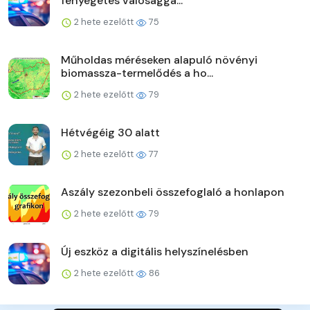
fenyegetés valósággá...
2 hete ezelőtt
75
Műholdas méréseken alapuló növényi
biomassza-termelődés a ho...
2 hete ezelőtt
79
Hétvégéig 30 alatt
2 hete ezelőtt
77
Aszály szezonbeli összefoglaló a honlapon
2 hete ezelőtt
79
Új eszköz a digitális helyszínelésben
2 hete ezelőtt
86