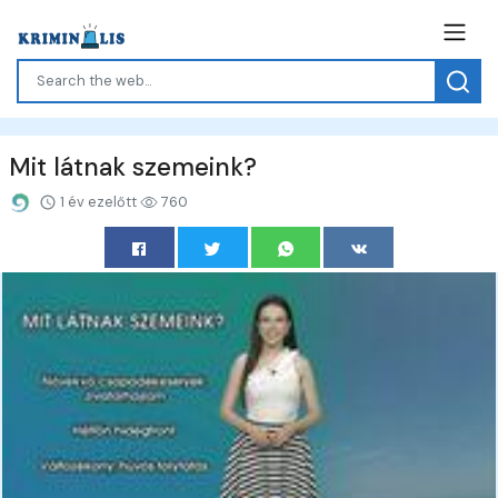
Mit látnak szemeink?
1 év ezelőtt
760