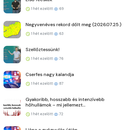
1 hét ezelőtt
69
Negyvenéves rekord dőlt meg (2026.07.25.)
1 hét ezelőtt
63
Szellőztessünk!
1 hét ezelőtt
76
Cserfes nagy kalandja
1 hét ezelőtt
87
Gyakoribb, hosszabb és intenzívebb
hőhullámok – mi jellemezt...
1 hét ezelőtt
72
Liána a gyógyulás útján