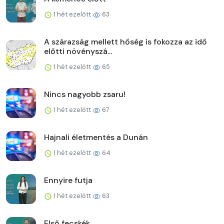
1 hét ezelőtt
63
A szárazság mellett hőség is fokozza az idő
előtti növényszá...
1 hét ezelőtt
65
Nincs nagyobb zsaru!
1 hét ezelőtt
67
Hajnali életmentés a Dunán
1 hét ezelőtt
64
Ennyire futja
1 hét ezelőtt
63
Első fecskék