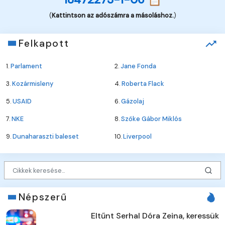
(
Kattintson az adószámra a másoláshoz.
)
Felkapott
1.
Parlament
2.
Jane Fonda
3.
Kozármisleny
4.
Roberta Flack
5.
USAID
6.
Gázolaj
7.
NKE
8.
Szőke Gábor Miklós
9.
Dunaharaszti baleset
10.
Liverpool
Népszerű
Eltűnt Serhal Dóra Zeina, keressük