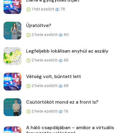
1 hét ezelőtt
78
Újratöltve?
2 hete ezelőtt
80
Legfeljebb lokálisan enyhül az aszály
2 hete ezelőtt
66
Vétség volt, bűntett lett
2 hete ezelőtt
68
Csütörtököt mond ez a front is?
2 hete ezelőtt
76
A háló csapdájában – amikor a virtuális