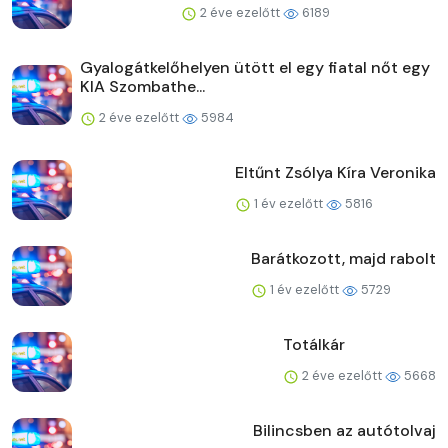
2 éve ezelőtt
6189
Gyalogátkelőhelyen ütött el egy fiatal nőt egy
KIA Szombathe...
2 éve ezelőtt
5984
Eltűnt Zsólya Kíra Veronika
1 év ezelőtt
5816
Barátkozott, majd rabolt
1 év ezelőtt
5729
Totálkár
2 éve ezelőtt
5668
Bilincsben az autótolvaj