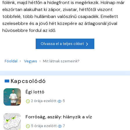
fölénk, majd hétfőn a hidegfront is megérkezik. Holnap már
elszórtan alakulhat ki zápor, zivatar, hétfőtől viszont
többfelé, több hullámban valószínű csapadék. Emellett
szelesebbre és a jövő hét közepére az átlagosnál jóval
hűvösebbre fordul az idő.
Olvassa el a teljes cikket
Főoldal
Vegyes
Mit látnak szemeink?
Kapcsolódó
Égi lottó
2 órája ezelőtt
5
Forróság, aszály: hiányzik a víz
5 órája ezelőtt
7