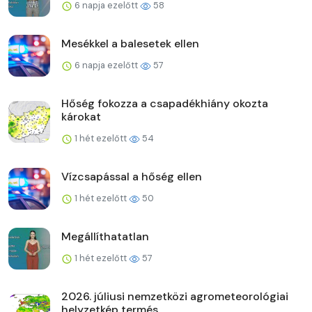
6 napja ezelőtt
58
Mesékkel a balesetek ellen
6 napja ezelőtt
57
Hőség fokozza a csapadékhiány okozta
károkat
1 hét ezelőtt
54
Vízcsapással a hőség ellen
1 hét ezelőtt
50
Megállíthatatlan
1 hét ezelőtt
57
2026. júliusi nemzetközi agrometeorológiai
helyzetkép termés...