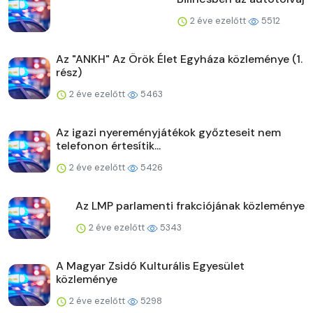
2 éve ezelőtt
5512
Az "ANKH" Az Örök Élet Egyháza közleménye (1.
rész)
2 éve ezelőtt
5463
Az igazi nyereményjátékok győzteseit nem
telefonon értesítik...
2 éve ezelőtt
5426
Az LMP parlamenti frakciójának közleménye
2 éve ezelőtt
5343
A Magyar Zsidó Kulturális Egyesület
közleménye
2 éve ezelőtt
5298