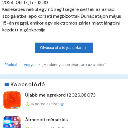
2024. 06. 17., h - 12:30
Késlekedés nélkül egy nő segítségére siettek az aznapi
szolgálatba lépő körzeti megbízottak Dunapatajon május
15-én reggel, amikor egy elektromos zárlat miatt lángolni
kezdett a gépkocsija.
Olvassa el a teljes cikket
Főoldal
Vegyes
„Mindannyian kirohantunk az utcára”
Kapcsolódó
Újabb melegrekord (2026.08.07.)
16 perce ezelőtt
1
Átmeneti mérséklés