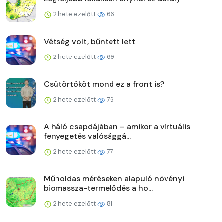
2 hete ezelőtt
66
Vétség volt, bűntett lett
2 hete ezelőtt
69
Csütörtököt mond ez a front is?
2 hete ezelőtt
76
A háló csapdájában – amikor a virtuális
fenyegetés valósággá...
2 hete ezelőtt
77
Műholdas méréseken alapuló növényi
biomassza-termelődés a ho...
2 hete ezelőtt
81