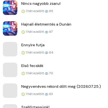
Nincs nagyobb zsaru!
1 hét ezelőtt
69
Hajnali életmentés a Dunán
1 hét ezelőtt
67
Ennyire futja
1 hét ezelőtt
64
Első fecskék
1 hét ezelőtt
70
Negyvenéves rekord dőlt meg (2026.07.25.)
1 hét ezelőtt
63
Szellőztessünk!