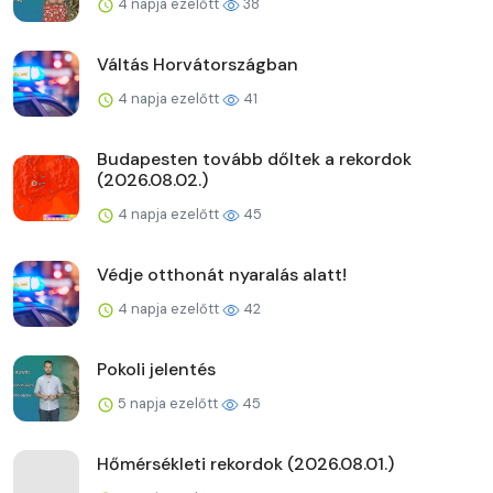
4 napja ezelőtt
38
Váltás Horvátországban
4 napja ezelőtt
41
Budapesten tovább dőltek a rekordok
(2026.08.02.)
4 napja ezelőtt
45
Védje otthonát nyaralás alatt!
4 napja ezelőtt
42
Pokoli jelentés
5 napja ezelőtt
45
Hőmérsékleti rekordok (2026.08.01.)