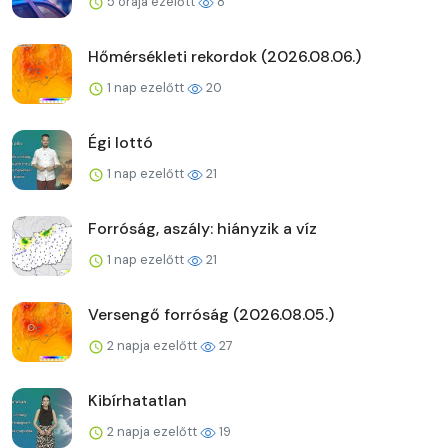
5 órája ezelőtt
8
Hőmérsékleti rekordok (2026.08.06.)
1 nap ezelőtt
20
Égi lottó
1 nap ezelőtt
21
Forróság, aszály: hiányzik a víz
1 nap ezelőtt
21
Versengő forróság (2026.08.05.)
2 napja ezelőtt
27
Kibírhatatlan
2 napja ezelőtt
19