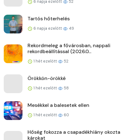
6 napja ezelőtt
52
Tartós hőterhelés
6 napja ezelőtt
49
Rekordmeleg a fővárosban, nappali
rekordbeállítással (2026.0...
1 hét ezelőtt
52
Örökkön-örökké
1 hét ezelőtt
58
Mesékkel a balesetek ellen
1 hét ezelőtt
60
Hőség fokozza a csapadékhiány okozta
károkat