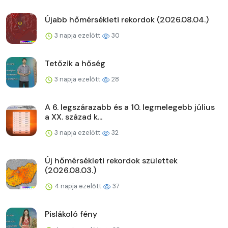
Újabb hőmérsékleti rekordok (2026.08.04.)
3 napja ezelőtt
30
Tetőzik a hőség
3 napja ezelőtt
28
A 6. legszárazabb és a 10. legmelegebb július
a XX. század k...
3 napja ezelőtt
32
Új hőmérsékleti rekordok születtek
(2026.08.03.)
4 napja ezelőtt
37
Pislákoló fény