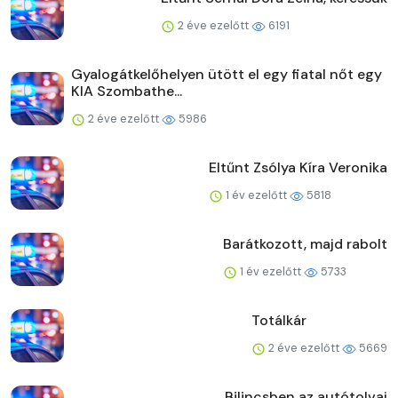
2 éve ezelőtt
6191
Gyalogátkelőhelyen ütött el egy fiatal nőt egy
KIA Szombathe...
2 éve ezelőtt
5986
Eltűnt Zsólya Kíra Veronika
1 év ezelőtt
5818
Barátkozott, majd rabolt
1 év ezelőtt
5733
Totálkár
2 éve ezelőtt
5669
Bilincsben az autótolvaj