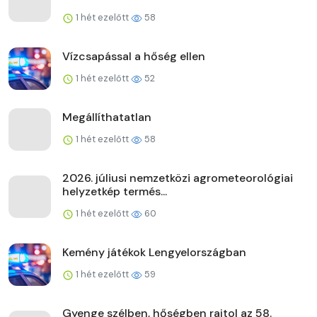
1 hét ezelőtt
58
Vízcsapással a hőség ellen
1 hét ezelőtt
52
Megállíthatatlan
1 hét ezelőtt
58
2026. júliusi nemzetközi agrometeorológiai
helyzetkép termés...
1 hét ezelőtt
60
Kemény játékok Lengyelországban
1 hét ezelőtt
59
Gyenge szélben, hőségben rajtol az 58.