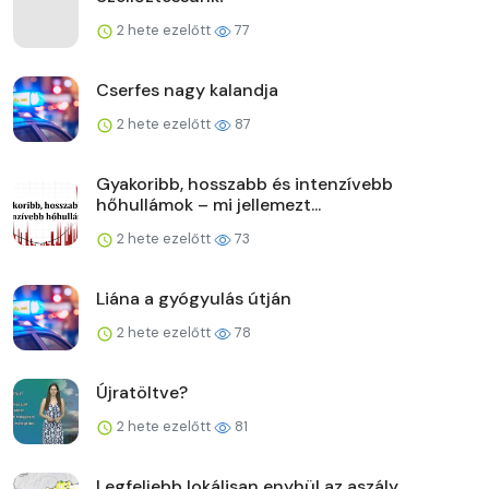
2 hete ezelőtt
77
Cserfes nagy kalandja
2 hete ezelőtt
87
Gyakoribb, hosszabb és intenzívebb
hőhullámok – mi jellemezt...
2 hete ezelőtt
73
Liána a gyógyulás útján
2 hete ezelőtt
78
Újratöltve?
2 hete ezelőtt
81
Legfeljebb lokálisan enyhül az aszály