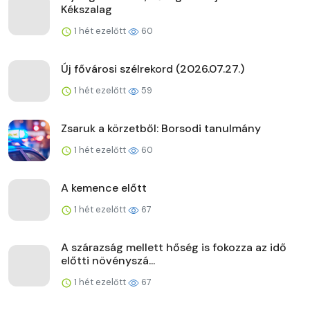
Kékszalag
1 hét ezelőtt
60
Új fővárosi szélrekord (2026.07.27.)
1 hét ezelőtt
59
Zsaruk a körzetből: Borsodi tanulmány
1 hét ezelőtt
60
A kemence előtt
1 hét ezelőtt
67
A szárazság mellett hőség is fokozza az idő
előtti növényszá...
1 hét ezelőtt
67