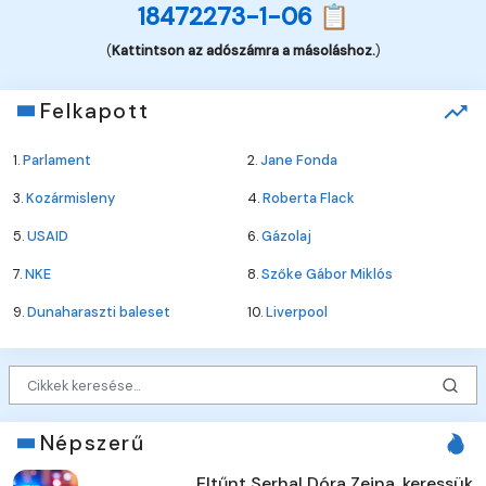
18472273-1-06 📋
(
Kattintson az adószámra a másoláshoz.
)
Felkapott
1.
Parlament
2.
Jane Fonda
3.
Kozármisleny
4.
Roberta Flack
5.
USAID
6.
Gázolaj
7.
NKE
8.
Szőke Gábor Miklós
9.
Dunaharaszti baleset
10.
Liverpool
Népszerű
Eltűnt Serhal Dóra Zeina, keressük