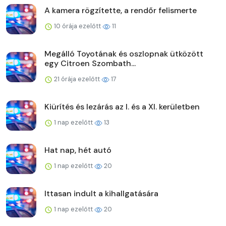
A kamera rögzítette, a rendőr felismerte
10 órája ezelőtt
11
Megálló Toyotának és oszlopnak ütközött
egy Citroen Szombath...
21 órája ezelőtt
17
Kiürítés és lezárás az I. és a XI. kerületben
1 nap ezelőtt
13
Hat nap, hét autó
1 nap ezelőtt
20
Ittasan indult a kihallgatására
1 nap ezelőtt
20