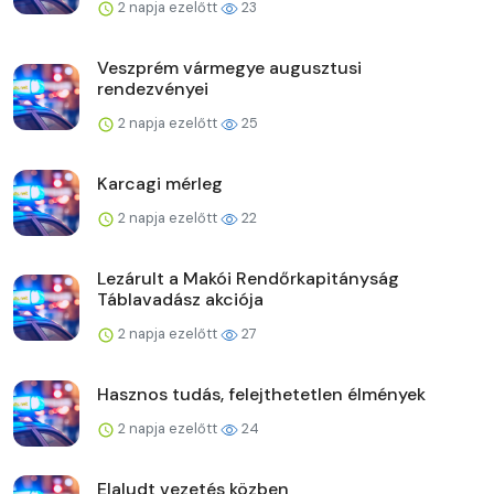
2 napja ezelőtt
23
Veszprém vármegye augusztusi
rendezvényei
2 napja ezelőtt
25
Karcagi mérleg
2 napja ezelőtt
22
Lezárult a Makói Rendőrkapitányság
Táblavadász akciója
2 napja ezelőtt
27
Hasznos tudás, felejthetetlen élmények
2 napja ezelőtt
24
Elaludt vezetés közben