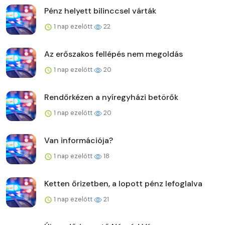
Pénz helyett bilinccsel várták
1 nap ezelőtt
22
Az erőszakos fellépés nem megoldás
1 nap ezelőtt
20
Rendőrkézen a nyíregyházi betörők
1 nap ezelőtt
20
Van információja?
1 nap ezelőtt
18
Ketten őrizetben, a lopott pénz lefoglalva
1 nap ezelőtt
21