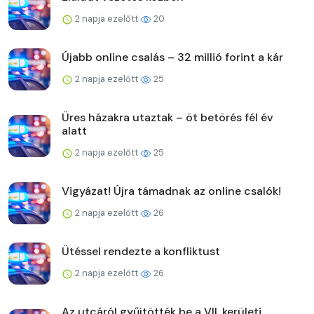
2 napja ezelőtt
20
Újabb online csalás – 32 millió forint a kár
2 napja ezelőtt
25
Üres házakra utaztak – öt betörés fél év
alatt
2 napja ezelőtt
25
Vigyázat! Újra támadnak az online csalók!
2 napja ezelőtt
26
Ütéssel rendezte a konfliktust
2 napja ezelőtt
26
Az utcáról gyűjtötték be a VII. kerületi