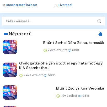
9.
Dunaharaszti baleset
10.
Liverpool
Népszerű
Eltűnt Serhal Dóra Zeina, keressük
2 éve ezelőtt
6190
Gyalogátkelőhelyen ütött el egy fiatal nőt egy
KIA Szombathe...
2 éve ezelőtt
5985
Eltűnt Zsólya Kíra Veronika
1 év ezelőtt
5818