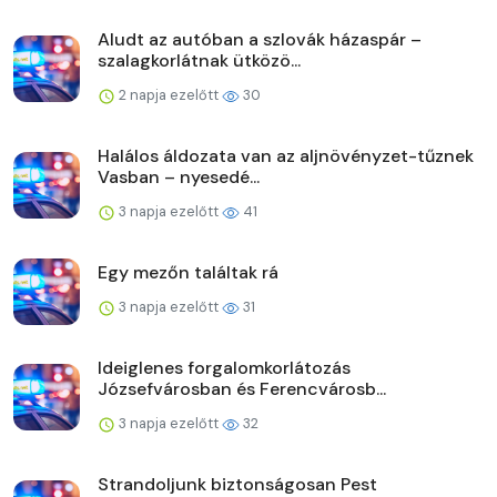
Aludt az autóban a szlovák házaspár –
szalagkorlátnak ütközö...
2 napja ezelőtt
30
Halálos áldozata van az aljnövényzet-tűznek
Vasban – nyesedé...
3 napja ezelőtt
41
Egy mezőn találtak rá
3 napja ezelőtt
31
Ideiglenes forgalomkorlátozás
Józsefvárosban és Ferencvárosb...
3 napja ezelőtt
32
Strandoljunk biztonságosan Pest