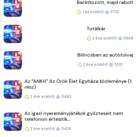
Barátkozott, majd rabolt
1 év ezelőtt
5732
Totálkár
2 éve ezelőtt
5668
Bilincsben az autótolvaj
2 éve ezelőtt
5512
Az "ANKH" Az Örök Élet Egyháza közleménye (1.
rész)
2 éve ezelőtt
5463
Az igazi nyereményjátékok győzteseit nem
telefonon értesítik...
2 éve ezelőtt
5426