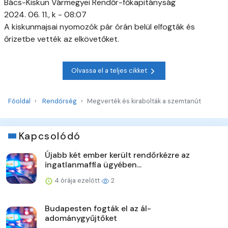
Bács-Kiskun Vármegyei Rendőr-főkapitányság
2024. 06. 11., k - 08:07
A kiskunmajsai nyomozók pár órán belül elfogták és
őrizetbe vették az elkövetőket.
Olvassa el a teljes cikket
Főoldal
Rendőrség
Megverték és kirabolták a szemtanút
Kapcsolódó
Újabb két ember került rendőrkézre az
ingatlanmaffia ügyében...
4 órája ezelőtt
2
Budapesten fogták el az ál-
adománygyűjtőket