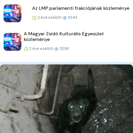
Az LMP parlamenti frakciójának közleménye
2 éve ezelőtt
5343
A Magyar Zsidó Kulturális Egyesület
közleménye
2 éve ezelőtt
5298