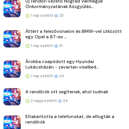
Új rendőri vezető Nógrád Vármegye
Önkormányzatának Közgyűlés...
1 nap ezelőtt
25
Áttért a felezővonalon és BMW-vel ütközött
egy Opel a 87-es ...
1 nap ezelőtt
31
Árokba csapódott egy Hyundai
Lukácsházán - zavartan viselked...
1 nap ezelőtt
24
A rendőrök ott segítenek, ahol tudnak
2 napja ezelőtt
24
Eltakarította a telefonokat, de elfogták a
rendőrök