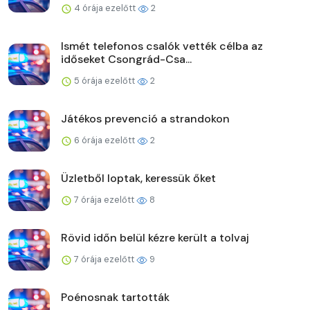
4 órája ezelőtt
2
Ismét telefonos csalók vették célba az
időseket Csongrád-Csa...
5 órája ezelőtt
2
Játékos prevenció a strandokon
6 órája ezelőtt
2
Üzletből loptak, keressük őket
7 órája ezelőtt
8
Rövid időn belül kézre került a tolvaj
7 órája ezelőtt
9
Poénosnak tartották