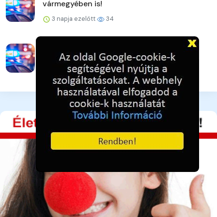
vármegyében is!
3 napja ezelőtt
34
Vigyázzunk egymásra a legnagyobb
hőségben is!
3 napja ezelőtt
34