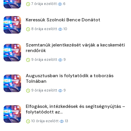
7 órája ezelőtt
6
Keressük Szolnoki Bence Donátot
8 órája ezelőtt
10
Szemtanúk jelentkezését várják a kecskeméti
rendőrök
9 órája ezelőtt
9
Augusztusban is folytatódik a toborzás
Tolnában
9 órája ezelőtt
9
Elfogások, intézkedések és segítségnyújtás –
folytatódott az...
10 órája ezelőtt
13