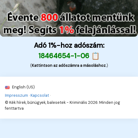
Adó 1%-hoz adószám:
18464654-1-06 📋
(
Kattintson az adószámra a másoláshoz.
)
English (US)
Impresszum
·
Kapcsolat
·
© Kék hírek, bűnügyek, balesetek - Kriminális 2026. Minden jog
fenttartva