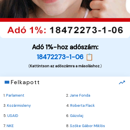
Adó 1%-hoz adószám:
18472273-1-06 📋
(
Kattintson az adószámra a másoláshoz.
)
Felkapott
1.
Parlament
2.
Jane Fonda
3.
Kozármisleny
4.
Roberta Flack
5.
USAID
6.
Gázolaj
7.
NKE
8.
Szőke Gábor Miklós