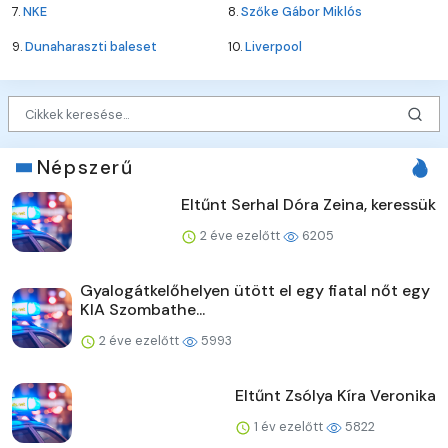
7.
NKE
8.
Szőke Gábor Miklós
9.
Dunaharaszti baleset
10.
Liverpool
Népszerű
Eltűnt Serhal Dóra Zeina, keressük
2 éve ezelőtt
6205
Gyalogátkelőhelyen ütött el egy fiatal nőt egy
KIA Szombathe...
2 éve ezelőtt
5993
Eltűnt Zsólya Kíra Veronika
1 év ezelőtt
5822