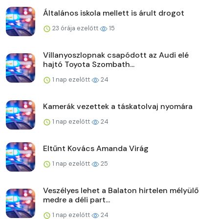
Általános iskola mellett is árult drogot
23 órája ezelőtt
15
Villanyoszlopnak csapódott az Audi elé
hajtó Toyota Szombath...
1 nap ezelőtt
24
Kamerák vezettek a táskatolvaj nyomára
1 nap ezelőtt
24
Eltűnt Kovács Amanda Virág
1 nap ezelőtt
25
Veszélyes lehet a Balaton hirtelen mélyülő
medre a déli part...
1 nap ezelőtt
24