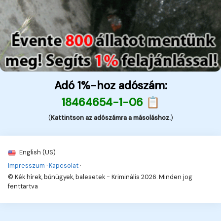
Adó 1%-hoz adószám:
18464654-1-06 📋
(
Kattintson az adószámra a másoláshoz.
)
English (US)
Impresszum
·
Kapcsolat
·
© Kék hírek, bűnügyek, balesetek - Kriminális 2026. Minden jog
fenttartva