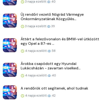
3 napja ezelőtt
40
Új rendőri vezető Nógrád Vármegye
Önkormányzatának Közgyűlés...
3 napja ezelőtt
39
Áttért a felezővonalon és BMW-vel ütközött
egy Opel a 87-es ...
4 napja ezelőtt
58
Árokba csapódott egy Hyundai
Lukácsházán - zavartan viselked...
4 napja ezelőtt
40
A rendőrök ott segítenek, ahol tudnak
4 napja ezelőtt
42