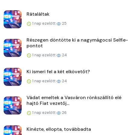
Rátaláltak
1 nap ezelőtt
25
Részegen döntötte ki a nagymágocsi Selfie-
pontot
1 nap ezelőtt
24
Ki ismeri fel a két elkövetőt?
1 nap ezelőtt
24
Vádat emeltek a Vasváron rönkszállító elé
hajtó Fiat vezetőj...
1 nap ezelőtt
26
Kinézte, ellopta, továbbadta