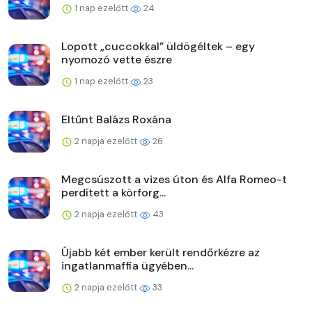
1 nap ezelőtt
24
Lopott „cuccokkal” üldögéltek – egy
nyomozó vette észre
1 nap ezelőtt
23
Eltűnt Balázs Roxána
2 napja ezelőtt
26
Megcsúszott a vizes úton és Alfa Romeo-t
perdített a körforg...
2 napja ezelőtt
43
Újabb két ember került rendőrkézre az
ingatlanmaffia ügyében...
2 napja ezelőtt
33