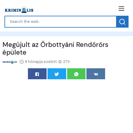
Megújult az Őrbottyáni Rendőrőrs
épülete
8 hónapja ezelőtt
279