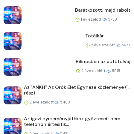
Barátkozott, majd rabolt
1 év ezelőtt
5738
Totálkár
2 éve ezelőtt
5677
Bilincsben az autótolvaj
2 éve ezelőtt
5515
Az "ANKH" Az Örök Élet Egyháza közleménye (1.
rész)
2 éve ezelőtt
5468
Az igazi nyereményjátékok győzteseit nem
telefonon értesítik...
2 éve ezelőtt
5431