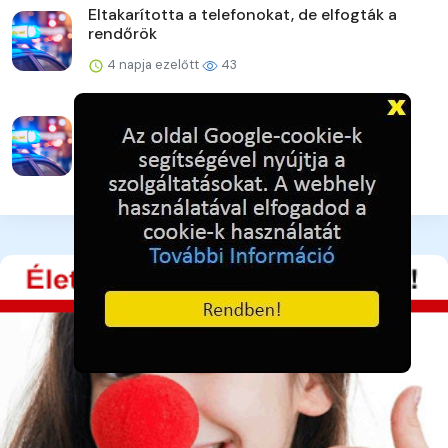
Eltakarította a telefonokat, de elfogták a
rendőrök
4 napja ezelőtt
43
Veszprém vármegye augusztusi
rendezvényei
4 napja ezelőtt
43