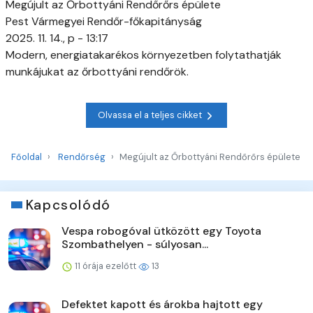
Megújult az Őrbottyáni Rendőrőrs épülete
Pest Vármegyei Rendőr-főkapitányság
2025. 11. 14., p - 13:17
Modern, energiatakarékos környezetben folytathatják
munkájukat az őrbottyáni rendőrök.
Olvassa el a teljes cikket
Főoldal
Rendőrség
Megújult az Őrbottyáni Rendőrőrs épülete
Kapcsolódó
Vespa robogóval ütközött egy Toyota
Szombathelyen - súlyosan...
11 órája ezelőtt
13
Defektet kapott és árokba hajtott egy