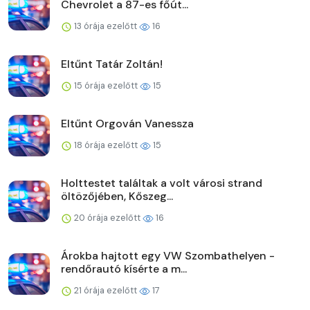
Chevrolet a 87-es főút...
13 órája ezelőtt
16
Eltűnt Tatár Zoltán!
15 órája ezelőtt
15
Eltűnt Orgován Vanessza
18 órája ezelőtt
15
Holttestet találtak a volt városi strand
öltözőjében, Kőszeg...
20 órája ezelőtt
16
Árokba hajtott egy VW Szombathelyen -
rendőrautó kísérte a m...
21 órája ezelőtt
17