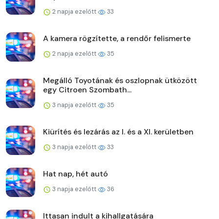
2 napja ezelőtt
33
A kamera rögzítette, a rendőr felismerte
2 napja ezelőtt
35
Megálló Toyotának és oszlopnak ütközött
egy Citroen Szombath...
3 napja ezelőtt
35
Kiürítés és lezárás az I. és a XI. kerületben
3 napja ezelőtt
33
Hat nap, hét autó
3 napja ezelőtt
36
Ittasan indult a kihallgatására