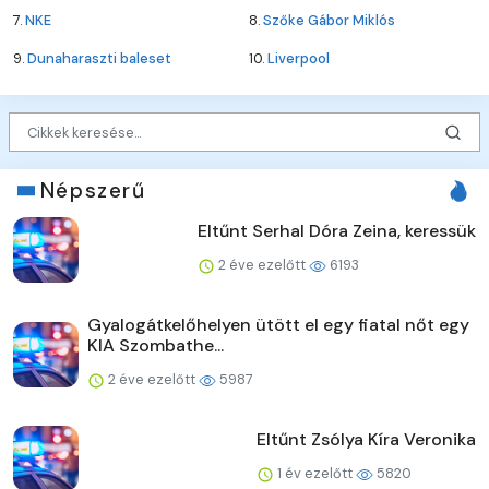
7.
NKE
8.
Szőke Gábor Miklós
9.
Dunaharaszti baleset
10.
Liverpool
Népszerű
Eltűnt Serhal Dóra Zeina, keressük
2 éve ezelőtt
6193
Gyalogátkelőhelyen ütött el egy fiatal nőt egy
KIA Szombathe...
2 éve ezelőtt
5987
Eltűnt Zsólya Kíra Veronika
1 év ezelőtt
5820