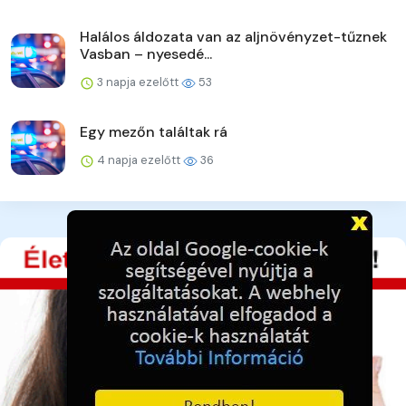
Halálos áldozata van az aljnövényzet-tűznek
Vasban – nyesedé...
3 napja ezelőtt
53
Egy mezőn találtak rá
4 napja ezelőtt
36