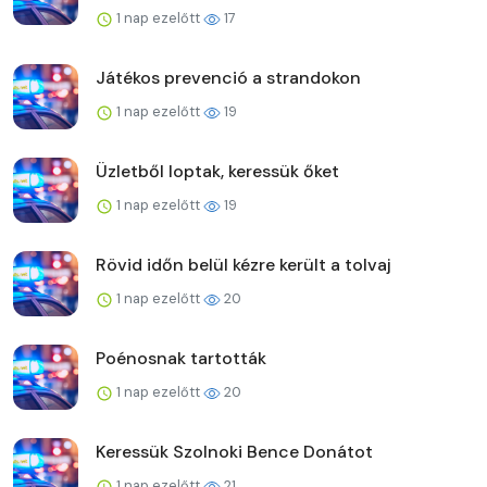
1 nap ezelőtt
17
Játékos prevenció a strandokon
1 nap ezelőtt
19
Üzletből loptak, keressük őket
1 nap ezelőtt
19
Rövid időn belül kézre került a tolvaj
1 nap ezelőtt
20
Poénosnak tartották
1 nap ezelőtt
20
Keressük Szolnoki Bence Donátot
1 nap ezelőtt
21