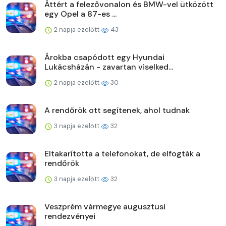
Áttért a felezővonalon és BMW-vel ütközött
egy Opel a 87-es ...
2 napja ezelőtt
43
Árokba csapódott egy Hyundai
Lukácsházán - zavartan viselked...
2 napja ezelőtt
30
A rendőrök ott segítenek, ahol tudnak
3 napja ezelőtt
32
Eltakarította a telefonokat, de elfogták a
rendőrök
3 napja ezelőtt
32
Veszprém vármegye augusztusi
rendezvényei