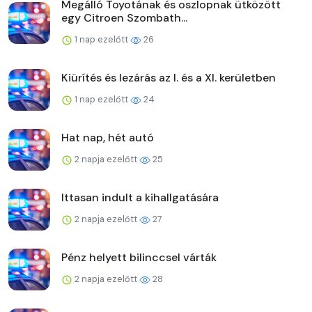
Megálló Toyotának és oszlopnak ütközött
egy Citroen Szombath...
1 nap ezelőtt
26
Kiürítés és lezárás az I. és a XI. kerületben
1 nap ezelőtt
24
Hat nap, hét autó
2 napja ezelőtt
25
Ittasan indult a kihallgatására
2 napja ezelőtt
27
Pénz helyett bilinccsel várták
2 napja ezelőtt
28