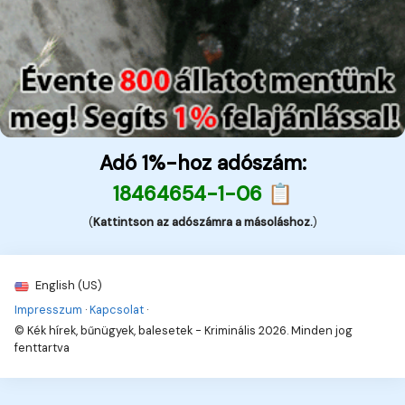
Adó 1%-hoz adószám:
18464654-1-06 📋
(
Kattintson az adószámra a másoláshoz.
)
English (US)
Impresszum
·
Kapcsolat
·
© Kék hírek, bűnügyek, balesetek - Kriminális 2026. Minden jog
fenttartva