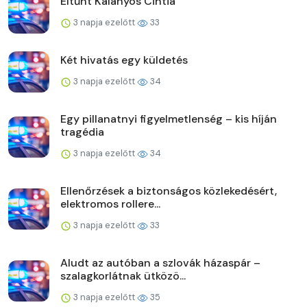
Eltűnt Kalányos Cintia
3 napja ezelőtt
33
Két hivatás egy küldetés
3 napja ezelőtt
34
Egy pillanatnyi figyelmetlenség – kis híján
tragédia
3 napja ezelőtt
34
Ellenőrzések a biztonságos közlekedésért,
elektromos rollere...
3 napja ezelőtt
33
Aludt az autóban a szlovák házaspár –
szalagkorlátnak ütközö...
3 napja ezelőtt
35