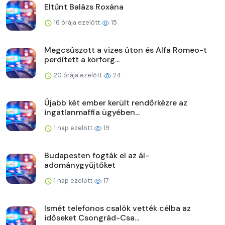
Eltűnt Balázs Roxána
16 órája ezelőtt
15
Megcsúszott a vizes úton és Alfa Romeo-t
perdített a körforg...
20 órája ezelőtt
24
Újabb két ember került rendőrkézre az
ingatlanmaffia ügyében...
1 nap ezelőtt
19
Budapesten fogták el az ál-
adománygyűjtőket
1 nap ezelőtt
17
Ismét telefonos csalók vették célba az
időseket Csongrád-Csa...