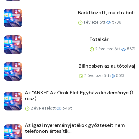
Barátkozott, majd rabolt
1 év ezelőtt
5736
Totálkár
2 éve ezelőtt
5671
Bilincsben az autótolvaj
2 éve ezelőtt
5513
Az "ANKH" Az Örök Élet Egyháza közleménye (1.
rész)
2 éve ezelőtt
5465
Az igazi nyereményjátékok győzteseit nem
telefonon értesítik...