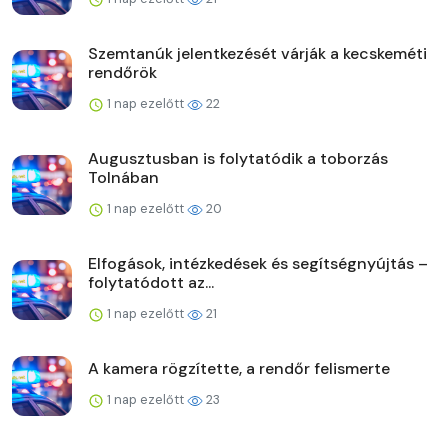
Szemtanúk jelentkezését várják a kecskeméti
rendőrök
1 nap ezelőtt
22
Augusztusban is folytatódik a toborzás
Tolnában
1 nap ezelőtt
20
Elfogások, intézkedések és segítségnyújtás –
folytatódott az...
1 nap ezelőtt
21
A kamera rögzítette, a rendőr felismerte
1 nap ezelőtt
23