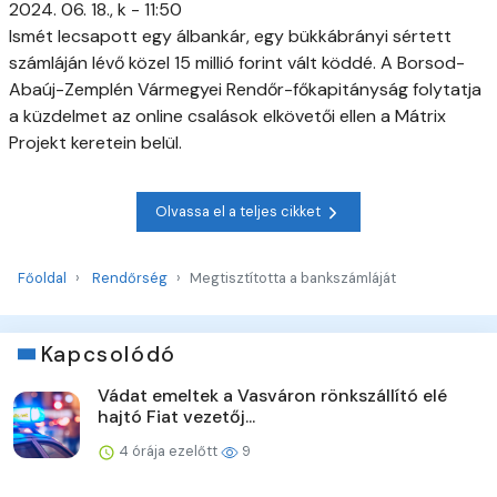
2024. 06. 18., k - 11:50
Ismét lecsapott egy álbankár, egy bükkábrányi sértett
számláján lévő közel 15 millió forint vált köddé. A Borsod-
Abaúj-Zemplén Vármegyei Rendőr-főkapitányság folytatja
a küzdelmet az online csalások elkövetői ellen a Mátrix
Projekt keretein belül.
Olvassa el a teljes cikket
Főoldal
Rendőrség
Megtisztította a bankszámláját
Kapcsolódó
Vádat emeltek a Vasváron rönkszállító elé
hajtó Fiat vezetőj...
4 órája ezelőtt
9