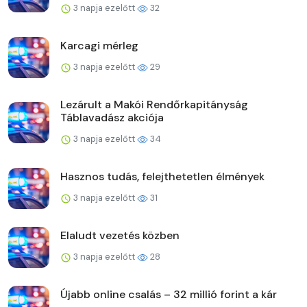
3 napja ezelőtt
32
Karcagi mérleg
3 napja ezelőtt
29
Lezárult a Makói Rendőrkapitányság
Táblavadász akciója
3 napja ezelőtt
34
Hasznos tudás, felejthetetlen élmények
3 napja ezelőtt
31
Elaludt vezetés közben
3 napja ezelőtt
28
Újabb online csalás – 32 millió forint a kár