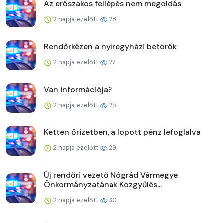
Az erőszakos fellépés nem megoldás
2 napja ezelőtt
28
Rendőrkézen a nyíregyházi betörők
2 napja ezelőtt
27
Van információja?
2 napja ezelőtt
25
Ketten őrizetben, a lopott pénz lefoglalva
2 napja ezelőtt
29
Új rendőri vezető Nógrád Vármegye
Önkormányzatának Közgyűlés...
2 napja ezelőtt
30