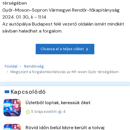
térségében
Győr-Moson-Sopron Vármegyei Rendőr-főkapitányság
2024. 01. 30., k - 11:14
Az autópálya Budapest felé vezető oldalán ismét mindkét
sávban haladhat a forgalom.
Olvassa el a teljes cikket
Főoldal
Rendőrség
Megszűnt a forgalomkorlátozás az M1-esen Győr térségében
Kapcsolódó
Üzletből loptak, keressük őket
5 órája ezelőtt
4
Rövid időn belül kézre került a tolvaj