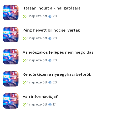
Ittasan indult a kihallgatására
1 nap ezelőtt
20
Pénz helyett bilinccsel várták
1 nap ezelőtt
20
Az erőszakos fellépés nem megoldás
1 nap ezelőtt
20
Rendőrkézen a nyíregyházi betörők
1 nap ezelőtt
20
Van információja?
1 nap ezelőtt
17