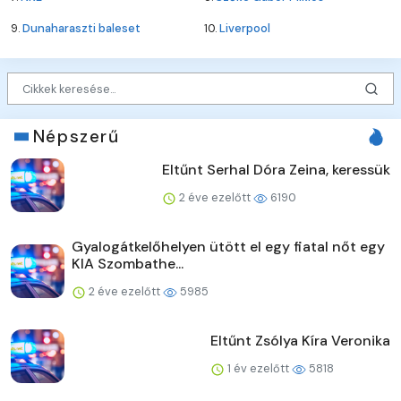
9.
Dunaharaszti baleset
10.
Liverpool
Népszerű
Eltűnt Serhal Dóra Zeina, keressük
2 éve ezelőtt
6190
Gyalogátkelőhelyen ütött el egy fiatal nőt egy
KIA Szombathe...
2 éve ezelőtt
5985
Eltűnt Zsólya Kíra Veronika
1 év ezelőtt
5818