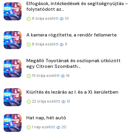
Elfogások, intézkedések és segítségnyújtás –
folytatódott az...
8 órája ezelőtt
10
A kamera rögzítette, a rendőr felismerte
8 órája ezelőtt
9
Megálló Toyotának és oszlopnak ütközött
egy Citroen Szombath...
19 órája ezelőtt
16
Kiürítés és lezárás az I. és a XI. kerületben
22 órája ezelőtt
13
Hat nap, hét autó
1 nap ezelőtt
20