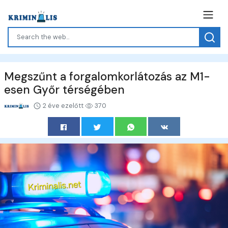
Megszűnt a forgalomkorlátozás az M1-
esen Győr térségében
2 éve ezelőtt
370