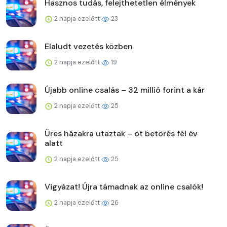
Hasznos tudás, felejthetetlen élmények
2 napja ezelőtt
23
Elaludt vezetés közben
2 napja ezelőtt
19
Újabb online csalás – 32 millió forint a kár
2 napja ezelőtt
25
Üres házakra utaztak – öt betörés fél év
alatt
2 napja ezelőtt
25
Vigyázat! Újra támadnak az online csalók!
2 napja ezelőtt
26