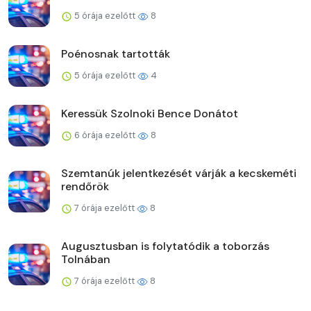
5 órája ezelőtt
8
Poénosnak tartották
5 órája ezelőtt
4
Keressük Szolnoki Bence Donátot
6 órája ezelőtt
8
Szemtanúk jelentkezését várják a kecskeméti
rendőrök
7 órája ezelőtt
8
Augusztusban is folytatódik a toborzás
Tolnában
7 órája ezelőtt
8