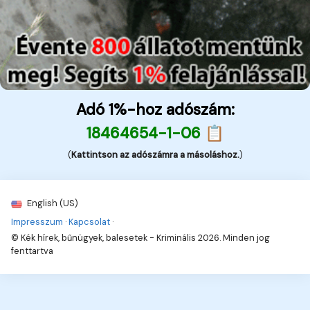
Adó 1%-hoz adószám:
18464654-1-06 📋
(
Kattintson az adószámra a másoláshoz.
)
English (US)
Impresszum
·
Kapcsolat
·
© Kék hírek, bűnügyek, balesetek - Kriminális 2026. Minden jog
fenttartva