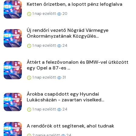
Ketten őrizetben, a lopott pénz lefoglalva
1 nap ezelőtt
20
Új rendőri vezető Nógrád Vármegye
Önkormányzatának Közgyűlés...
1 nap ezelőtt
24
Áttért a felezővonalon és BMW-vel ütközött
egy Opel a 87-es ...
1 nap ezelőtt
31
Árokba csapódott egy Hyundai
Lukácsházán - zavartan viselked...
1 nap ezelőtt
24
A rendőrök ott segítenek, ahol tudnak
2 napja ezelőtt
24