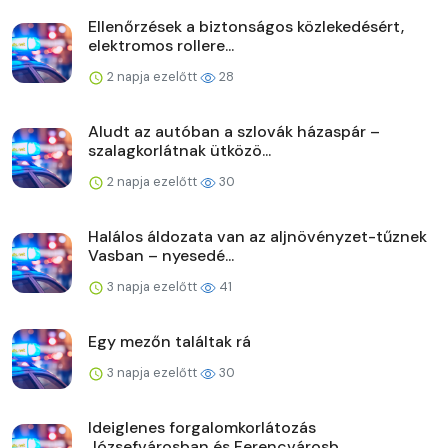
Ellenőrzések a biztonságos közlekedésért,
elektromos rollere...
2 napja ezelőtt
28
Aludt az autóban a szlovák házaspár –
szalagkorlátnak ütközö...
2 napja ezelőtt
30
Halálos áldozata van az aljnövényzet-tűznek
Vasban – nyesedé...
3 napja ezelőtt
41
Egy mezőn találtak rá
3 napja ezelőtt
30
Ideiglenes forgalomkorlátozás
Józsefvárosban és Ferencvárosb...