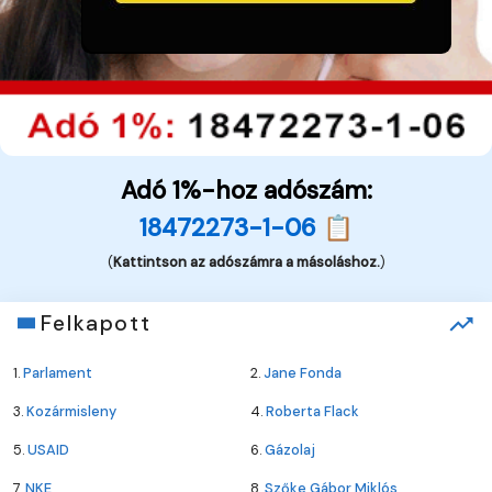
Adó 1%-hoz adószám:
18472273-1-06 📋
(
Kattintson az adószámra a másoláshoz.
)
Felkapott
1.
Parlament
2.
Jane Fonda
3.
Kozármisleny
4.
Roberta Flack
5.
USAID
6.
Gázolaj
7.
NKE
8.
Szőke Gábor Miklós