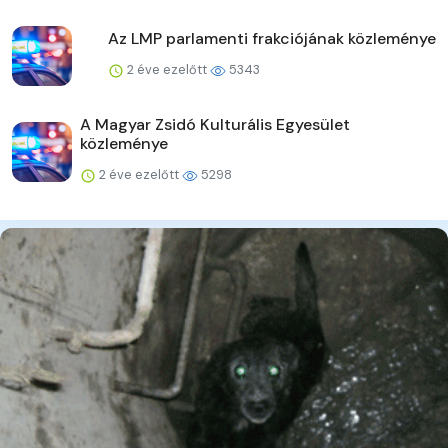
Az LMP parlamenti frakciójának közleménye
2 éve ezelőtt
5343
A Magyar Zsidó Kulturális Egyesület
közleménye
2 éve ezelőtt
5298