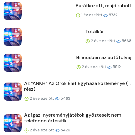
Barátkozott, majd rabolt
1 év ezelőtt
5732
Totálkár
2 éve ezelőtt
5668
Bilincsben az autótolvaj
2 éve ezelőtt
5512
Az "ANKH" Az Örök Élet Egyháza közleménye (1.
rész)
2 éve ezelőtt
5463
Az igazi nyereményjátékok győzteseit nem
telefonon értesítik...
2 éve ezelőtt
5426