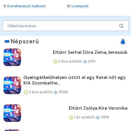
9.
Dunaharaszti baleset
10.
Liverpool
Népszerű
Eltűnt Serhal Dóra Zeina, keressük
2 éve ezelőtt
6191
Gyalogátkelőhelyen ütött el egy fiatal nőt egy
KIA Szombathe...
2 éve ezelőtt
5986
Eltűnt Zsólya Kíra Veronika
1 év ezelőtt
5818