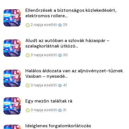
Ellenőrzések a biztonságos közlekedésért,
elektromos rollere...
2 napja ezelőtt
29
Aludt az autóban a szlovák házaspár –
szalagkorlátnak ütközö...
3 napja ezelőtt
30
Halálos áldozata van az aljnövényzet-tűznek
Vasban – nyesedé...
3 napja ezelőtt
41
Egy mezőn találtak rá
3 napja ezelőtt
31
Ideiglenes forgalomkorlátozás