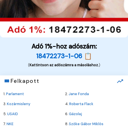
Adó 1%-hoz adószám:
18472273-1-06 📋
(
Kattintson az adószámra a másoláshoz.
)
Felkapott
1.
Parlament
2.
Jane Fonda
3.
Kozármisleny
4.
Roberta Flack
5.
USAID
6.
Gázolaj
7.
NKE
8.
Szőke Gábor Miklós