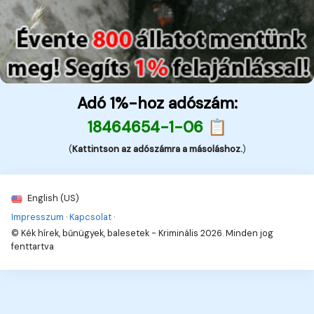
Adó 1%-hoz adószám:
18464654-1-06 📋
(
Kattintson az adószámra a másoláshoz.
)
English (US)
Impresszum
·
Kapcsolat
·
© Kék hírek, bűnügyek, balesetek - Kriminális 2026. Minden jog
fenttartva