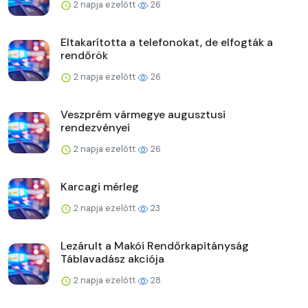
2 napja ezelőtt
26
Eltakarította a telefonokat, de elfogták a
rendőrök
2 napja ezelőtt
26
Veszprém vármegye augusztusi
rendezvényei
2 napja ezelőtt
26
Karcagi mérleg
2 napja ezelőtt
23
Lezárult a Makói Rendőrkapitányság
Táblavadász akciója
2 napja ezelőtt
28