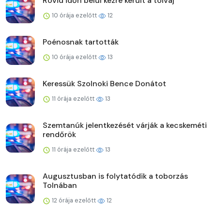
Rövid időn belül kézre került a tolvaj
10 órája ezelőtt
12
Poénosnak tartották
10 órája ezelőtt
13
Keressük Szolnoki Bence Donátot
11 órája ezelőtt
13
Szemtanúk jelentkezését várják a kecskeméti
rendőrök
11 órája ezelőtt
13
Augusztusban is folytatódik a toborzás
Tolnában
12 órája ezelőtt
12