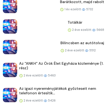
Barátkozott, majd rabolt
1 év ezelőtt
5732
Totálkár
2 éve ezelőtt
5668
Bilincsben az autótolvaj
2 éve ezelőtt
5512
Az "ANKH" Az Örök Élet Egyháza közleménye (1.
rész)
2 éve ezelőtt
5463
Az igazi nyereményjátékok győzteseit nem
telefonon értesítik...
2 éve ezelőtt
5426