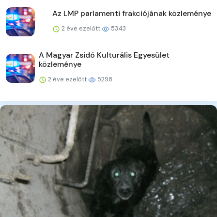
Az LMP parlamenti frakciójának közleménye
2 éve ezelőtt
5343
A Magyar Zsidó Kulturális Egyesület
közleménye
2 éve ezelőtt
5298