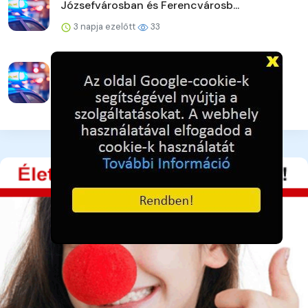
Józsefvárosban és Ferencvárosb...
3 napja ezelőtt
33
Strandoljunk biztonságosan Pest
vármegyében is!
3 napja ezelőtt
35