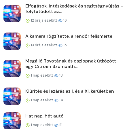
Elfogások, intézkedések és segítségnyújtás –
folytatódott az...
12 órája ezelőtt
16
A kamera rögzítette, a rendőr felismerte
13 órája ezelőtt
15
Megálló Toyotának és oszlopnak ütközött
egy Citroen Szombath...
1 nap ezelőtt
18
Kiürítés és lezárás az I. és a XI. kerületben
1 nap ezelőtt
14
Hat nap, hét autó
1 nap ezelőtt
21