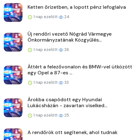
Ketten őrizetben, a lopott pénz lefoglalva
1 nap ezelőtt
24
Új rendőri vezető Nógrád Vármegye
Önkormányzatának Közgyűlés...
1 nap ezelőtt
26
Áttért a felezővonalon és BMW-vel ütközött
egy Opel a 87-es ...
1 nap ezelőtt
33
Árokba csapódott egy Hyundai
Lukácsházán - zavartan viselked...
1 nap ezelőtt
25
A rendőrök ott segítenek, ahol tudnak