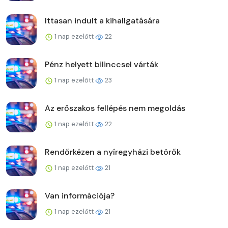
Ittasan indult a kihallgatására
1 nap ezelőtt
22
Pénz helyett bilinccsel várták
1 nap ezelőtt
23
Az erőszakos fellépés nem megoldás
1 nap ezelőtt
22
Rendőrkézen a nyíregyházi betörők
1 nap ezelőtt
21
Van információja?
1 nap ezelőtt
21