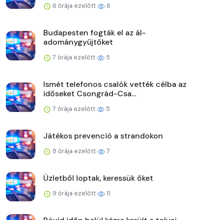
6 órája ezelőtt
6
Budapesten fogták el az ál-
adománygyűjtőket
7 órája ezelőtt
5
Ismét telefonos csalók vették célba az
időseket Csongrád-Csa...
7 órája ezelőtt
5
Játékos prevenció a strandokon
8 órája ezelőtt
7
Üzletből loptak, keressük őket
9 órája ezelőtt
11