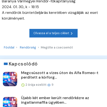
Baranya Vármegyei Rendőr-főkapitányság
2024. 01. 30., k - 18:15
A rendőrök büntetőeljárás keretében vizsgálják az eset
körülményeit.
Olvassa el a teljes cikket
Főoldal
Rendőrség
Megölte a csecsemőt
Kapcsolódó
Megcsúszott a vizes úton és Alfa Romeo-t
perdített a körforg...
2 órája ezelőtt
9
Újabb két ember került rendőrkézre az
ingatlanmaffia ügyében...