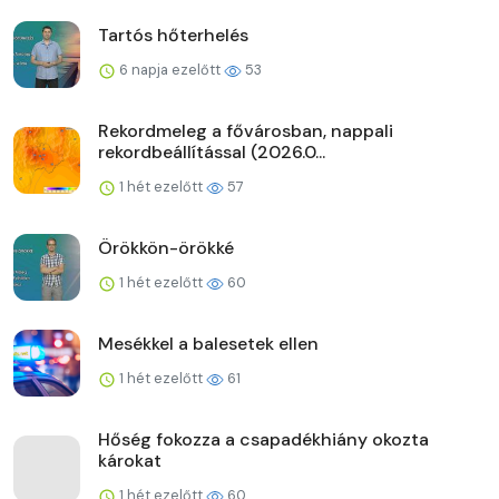
Tartós hőterhelés
6 napja ezelőtt
53
Rekordmeleg a fővárosban, nappali
rekordbeállítással (2026.0...
1 hét ezelőtt
57
Örökkön-örökké
1 hét ezelőtt
60
Mesékkel a balesetek ellen
1 hét ezelőtt
61
Hőség fokozza a csapadékhiány okozta
károkat
1 hét ezelőtt
60