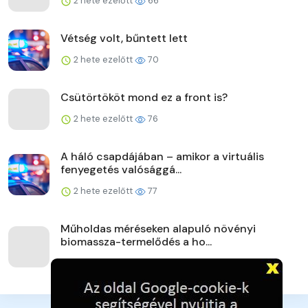
2 hete ezelőtt
66
Vétség volt, bűntett lett
2 hete ezelőtt
70
Csütörtököt mond ez a front is?
2 hete ezelőtt
76
A háló csapdájában – amikor a virtuális
fenyegetés valósággá...
2 hete ezelőtt
77
Műholdas méréseken alapuló növényi
biomassza-termelődés a ho...
2 hete ezelőtt
82