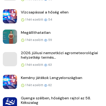
Vízcsapással a hőség ellen
1 hét ezelőtt
54
Megállíthatatlan
1 hét ezelőtt
59
2026. júliusi nemzetközi agrometeorológiai
helyzetkép termés...
1 hét ezelőtt
63
Kemény játékok Lengyelországban
1 hét ezelőtt
62
Gyenge szélben, hőségben rajtol az 58.
Kékszalag