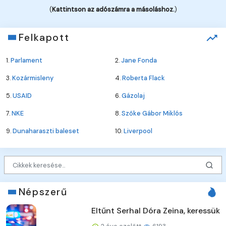
(
Kattintson az adószámra a másoláshoz.
)
Felkapott
1.
Parlament
2.
Jane Fonda
3.
Kozármisleny
4.
Roberta Flack
5.
USAID
6.
Gázolaj
7.
NKE
8.
Szőke Gábor Miklós
9.
Dunaharaszti baleset
10.
Liverpool
Népszerű
Eltűnt Serhal Dóra Zeina, keressük