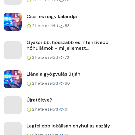
Cserfes nagy kalandja
2 hete ezelőtt
88
Gyakoribb, hosszabb és intenzívebb
hőhullámok – mi jellemezt...
2 hete ezelőtt
73
Liána a gyógyulás útján
2 hete ezelőtt
80
Újratöltve?
2 hete ezelőtt
81
Legfeljebb lokálisan enyhül az aszály