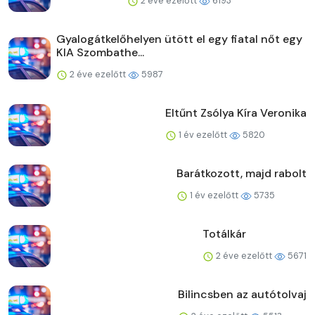
2 éve ezelőtt
6193
Gyalogátkelőhelyen ütött el egy fiatal nőt egy
KIA Szombathe...
2 éve ezelőtt
5987
Eltűnt Zsólya Kíra Veronika
1 év ezelőtt
5820
Barátkozott, majd rabolt
1 év ezelőtt
5735
Totálkár
2 éve ezelőtt
5671
Bilincsben az autótolvaj