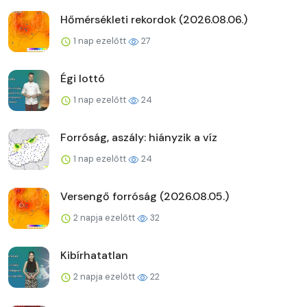
Hőmérsékleti rekordok (2026.08.06.)
1 nap ezelőtt
27
Égi lottó
1 nap ezelőtt
24
Forróság, aszály: hiányzik a víz
1 nap ezelőtt
24
Versengő forróság (2026.08.05.)
2 napja ezelőtt
32
Kibírhatatlan
2 napja ezelőtt
22