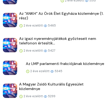
2 éve ezelőtt
5513
Az "ANKH" Az Örök Élet Egyháza közleménye (1.
rész)
2 éve ezelőtt
5465
Az igazi nyereményjátékok győzteseit nem
telefonon értesítik...
2 éve ezelőtt
5427
Az LMP parlamenti frakciójának közleménye
2 éve ezelőtt
5345
A Magyar Zsidó Kulturális Egyesület
közleménye
2 éve ezelőtt
5299