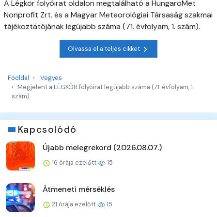
A Légkör folyóirat oldalon megtalálható a HungaroMet
Nonprofit Zrt. és a Magyar Meteorológiai Társaság szakmai
tájékoztatójának legújabb száma (71. évfolyam, 1. szám).
Olvassa el a teljes cikket
Főoldal
Vegyes
Megjelent a LÉGKÖR folyóirat legújabb száma (71. évfolyam, 1.
szám)
Kapcsolódó
Újabb melegrekord (2026.08.07.)
16 órája ezelőtt
15
Átmeneti mérséklés
21 órája ezelőtt
15