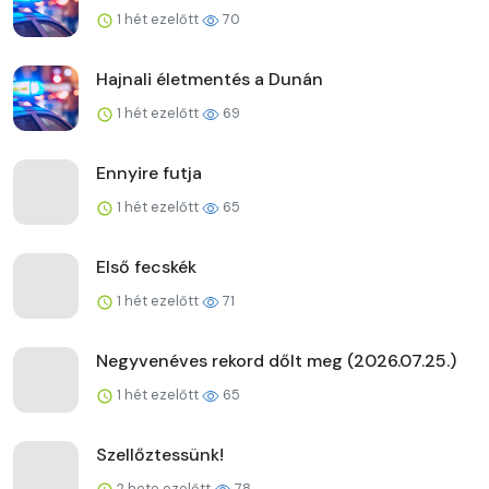
1 hét ezelőtt
70
Hajnali életmentés a Dunán
1 hét ezelőtt
69
Ennyire futja
1 hét ezelőtt
65
Első fecskék
1 hét ezelőtt
71
Negyvenéves rekord dőlt meg (2026.07.25.)
1 hét ezelőtt
65
Szellőztessünk!
2 hete ezelőtt
78