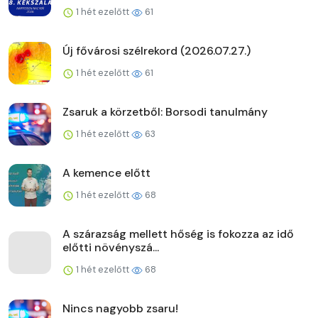
1 hét ezelőtt
61
Új fővárosi szélrekord (2026.07.27.)
1 hét ezelőtt
61
Zsaruk a körzetből: Borsodi tanulmány
1 hét ezelőtt
63
A kemence előtt
1 hét ezelőtt
68
A szárazság mellett hőség is fokozza az idő
előtti növényszá...
1 hét ezelőtt
68
Nincs nagyobb zsaru!