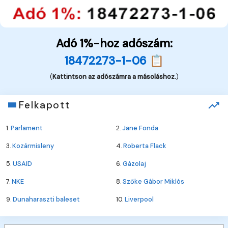
Adó 1%-hoz adószám:
18472273-1-06 📋
(
Kattintson az adószámra a másoláshoz.
)
Felkapott
1.
Parlament
2.
Jane Fonda
3.
Kozármisleny
4.
Roberta Flack
5.
USAID
6.
Gázolaj
7.
NKE
8.
Szőke Gábor Miklós
9.
Dunaharaszti baleset
10.
Liverpool