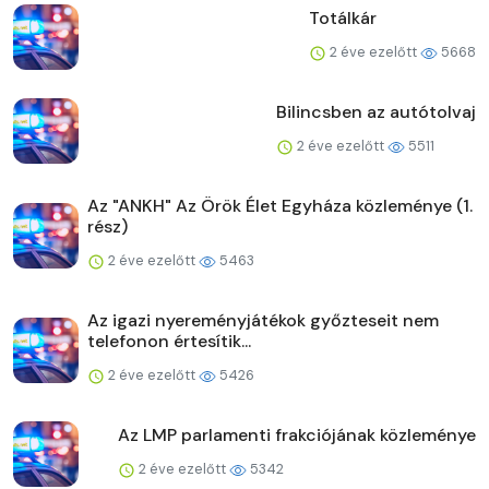
Totálkár
2 éve ezelőtt
5668
Bilincsben az autótolvaj
2 éve ezelőtt
5511
Az "ANKH" Az Örök Élet Egyháza közleménye (1.
rész)
2 éve ezelőtt
5463
Az igazi nyereményjátékok győzteseit nem
telefonon értesítik...
2 éve ezelőtt
5426
Az LMP parlamenti frakciójának közleménye
2 éve ezelőtt
5342