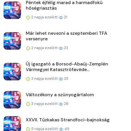
Péntek éjfélig marad a harmadfokú
hőségriasztás
2 napja ezelőtt
21
Már lehet nevezni a szeptemberi TFA
versenyre
2 napja ezelőtt
23
Új igazgató a Borsod-Abaúj-Zemplén
Vármegyei Katasztrófavéde...
3 napja ezelőtt
35
Változékony a szúnyogártalom
3 napja ezelőtt
28
XXVII. Tűzkakas Strandfoci-bajnokság
5 napja ezelőtt
49