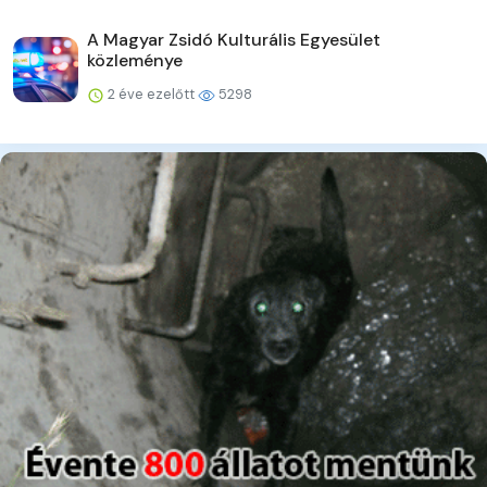
A Magyar Zsidó Kulturális Egyesület
közleménye
2 éve ezelőtt
5298