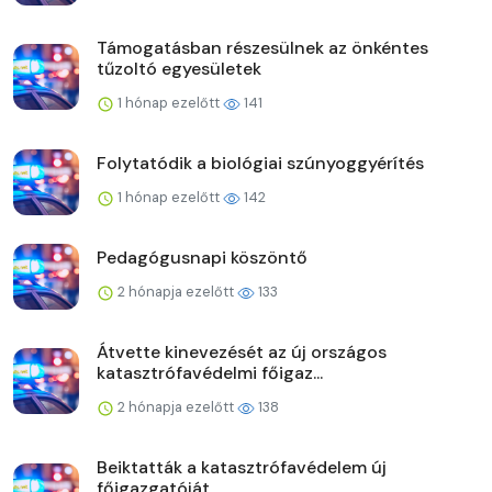
Támogatásban részesülnek az önkéntes
tűzoltó egyesületek
1 hónap ezelőtt
141
Folytatódik a biológiai szúnyoggyérítés
1 hónap ezelőtt
142
Pedagógusnapi köszöntő
2 hónapja ezelőtt
133
Átvette kinevezését az új országos
katasztrófavédelmi főigaz...
2 hónapja ezelőtt
138
Beiktatták a katasztrófavédelem új
főigazgatóját