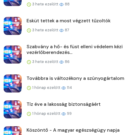
3 hete ezelőtt
88
Esküt tettek a most végzett tűzoltók
3 hete ezelőtt
87
Szabvány a hő- és füst elleni védelem kézi
vezérlőberendezés...
3 hete ezelőtt
86
Továbbra is változékony a szúnyogártalom
1 hónap ezelőtt
114
Tíz éve a lakosság biztonságáért
1 hónap ezelőtt
99
Köszöntő - A magyar egészségügy napja