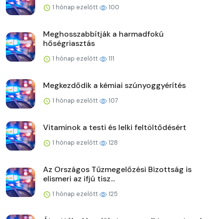
1 hónap ezelőtt
100
Meghosszabbítják a harmadfokú
hőségriasztás
1 hónap ezelőtt
111
Megkezdődik a kémiai szúnyoggyérítés
1 hónap ezelőtt
107
Vitaminok a testi és lelki feltöltődésért
1 hónap ezelőtt
128
Az Országos Tűzmegelőzési Bizottság is
elismeri az ifjú tisz...
1 hónap ezelőtt
125