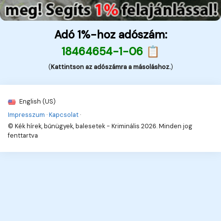
Adó 1%-hoz adószám:
18464654-1-06 📋
(
Kattintson az adószámra a másoláshoz.
)
English (US)
Impresszum
·
Kapcsolat
·
© Kék hírek, bűnügyek, balesetek - Kriminális 2026. Minden jog
fenttartva