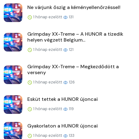
Ne várjunk őszig a kéményellenőrzéssel!
1 hónap ezelőtt
131
Grimpday XX-Treme – A HUNOR a tizedik
helyen végzett Belgium...
1 hónap ezelőtt
121
Grimpday XX-Treme – Megkezdődött a
verseny
1 hónap ezelőtt
126
Esküt tettek a HUNOR újoncai
1 hónap ezelőtt
119
Gyakorlaton a HUNOR újoncai
1 hónap ezelőtt
133