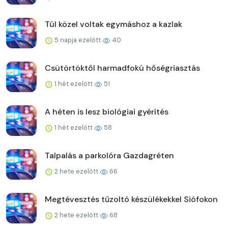
Túl közel voltak egymáshoz a kazlak
5 napja ezelőtt
40
Csütörtöktől harmadfokú hőségriasztás
1 hét ezelőtt
51
A héten is lesz biológiai gyérítés
1 hét ezelőtt
58
Talpalás a parkolóra Gazdagréten
2 hete ezelőtt
66
Megtévesztés tűzoltó készülékekkel Siófokon
2 hete ezelőtt
68