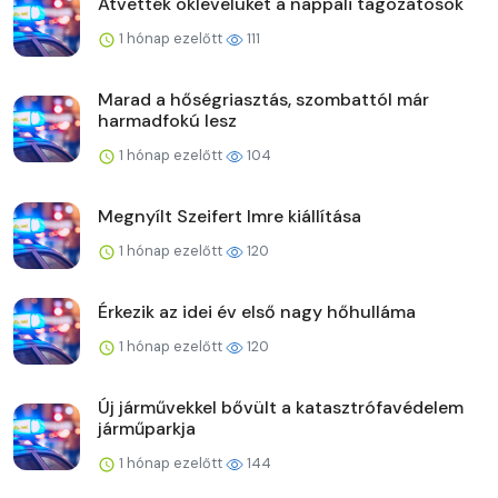
Átvették oklevelüket a nappali tagozatosok
1 hónap ezelőtt
111
Marad a hőségriasztás, szombattól már
harmadfokú lesz
1 hónap ezelőtt
104
Megnyílt Szeifert Imre kiállítása
1 hónap ezelőtt
120
Érkezik az idei év első nagy hőhulláma
1 hónap ezelőtt
120
Új járművekkel bővült a katasztrófavédelem
járműparkja
1 hónap ezelőtt
144