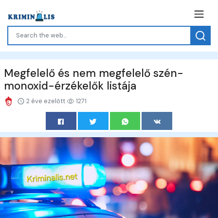
Megfelelő és nem megfelelő szén-
monoxid-érzékelők listája
2 éve ezelőtt
1271