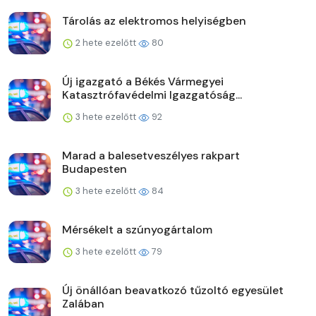
Tárolás az elektromos helyiségben
2 hete ezelőtt
80
Új igazgató a Békés Vármegyei
Katasztrófavédelmi Igazgatóság...
3 hete ezelőtt
92
Marad a balesetveszélyes rakpart
Budapesten
3 hete ezelőtt
84
Mérsékelt a szúnyogártalom
3 hete ezelőtt
79
Új önállóan beavatkozó tűzoltó egyesület
Zalában