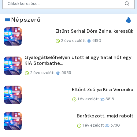
Népszerű
Eltűnt Serhal Dóra Zeina, keressük
2 éve ezelőtt
6190
Gyalogátkelőhelyen ütött el egy fiatal nőt egy
KIA Szombathe...
2 éve ezelőtt
5985
Eltűnt Zsólya Kíra Veronika
1 év ezelőtt
5818
Barátkozott, majd rabolt
1 év ezelőtt
5730