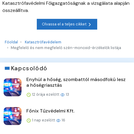
Katasztrófavédelmi Főigazgatóságnak a vizsgálata alapján
összeállítva.
Olvassa el a teljes cikket
Főoldal
Katasztrófavédelem
Megfelelő és nem megfelelő szén-monoxid-érzékelők listája
Kapcsolódó
Enyhül a hőség, szombattól másodfokú lesz
a hőségriasztás
12 órája ezelőtt
13
Főnix Tűzvédelmi Kft.
1 nap ezelőtt
16