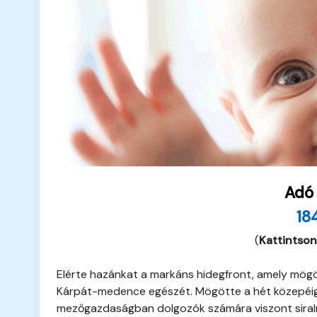
Adó
18
(
Kattintson
Elérte hazánkat a markáns hidegfront, amely mögöt
Kárpát-medence egészét. Mögötte a hét közepéig
mezőgazdaságban dolgozók számára viszont siral