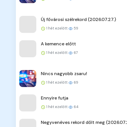
Új fővárosi szélrekord (2026.07.27.)
1 hét ezelőtt
59
A kemence előtt
1 hét ezelőtt
67
Nincs nagyobb zsaru!
1 hét ezelőtt
69
Ennyire futja
1 hét ezelőtt
64
Negyvenéves rekord dőlt meg (2026.07.