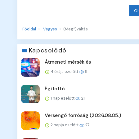
Ol
Főoldal
Vegyes
(Meg?)váltás
Kapcsolódó
Átmeneti mérséklés
4 órája ezelőtt
8
Égi lottó
1 nap ezelőtt
21
Versengő forróság (2026.08.05.)
2 napja ezelőtt
27