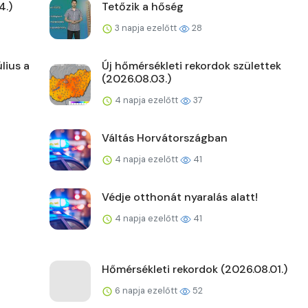
4.)
Tetőzik a hőség
3 napja ezelőtt
28
lius a
Új hőmérsékleti rekordok születtek
(2026.08.03.)
4 napja ezelőtt
37
Váltás Horvátországban
4 napja ezelőtt
41
Védje otthonát nyaralás alatt!
4 napja ezelőtt
41
Hőmérsékleti rekordok (2026.08.01.)
6 napja ezelőtt
52