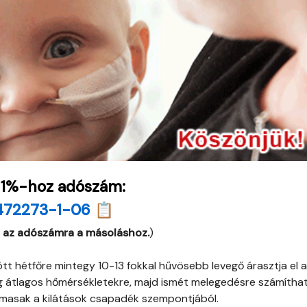
 1%-hoz adószám:
472273-1-06 📋
 az adószámra a másoláshoz.
)
t hétfőre mintegy 10-13 fokkal hűvösebb levegő árasztja el a
 átlagos hőmérsékletekre, majd ismét melegedésre számíthat
masak a kilátások csapadék szempontjából.