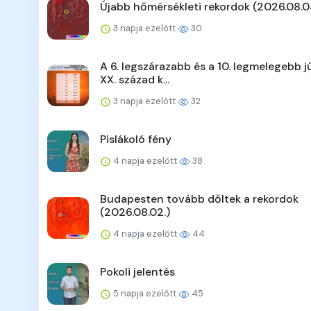
Újabb hőmérsékleti rekordok (2026.08.0
3 napja ezelőtt
30
A 6. legszárazabb és a 10. legmelegebb jú
XX. század k...
3 napja ezelőtt
32
Pislákoló fény
4 napja ezelőtt
38
Budapesten tovább dőltek a rekordok
(2026.08.02.)
4 napja ezelőtt
44
Pokoli jelentés
5 napja ezelőtt
45