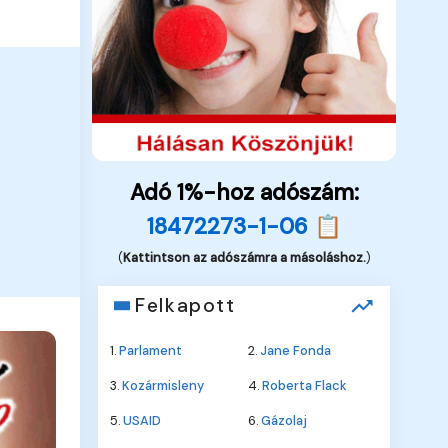
Adó 1%-hoz adószám:
18472273-1-06 📋
(
Kattintson az adószámra a másoláshoz.
)
Felkapott
1.
Parlament
2.
Jane Fonda
3.
Kozármisleny
4.
Roberta Flack
5.
USAID
6.
Gázolaj