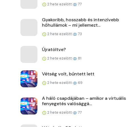
2 hete ezelőtt
77
Gyakoribb, hosszabb és intenzívebb
hőhullámok – mi jellemezt...
2 hete ezelőtt
73
Újratöltve?
2 hete ezelőtt
81
Vétség volt, bűntett lett
2 hete ezelőtt
69
A háló csapdájában – amikor a virtuális
fenyegetés valósággá...
2 hete ezelőtt
77