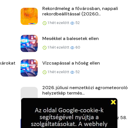
Rekordmeleg a fővárosban, nappali
rekordbeállítással (2026.0...
1 hét ezelőtt
52
Mesékkel a balesetek ellen
1 hét ezelőtt
60
károkat
Vízcsapással a hőség ellen
1 hét ezelőtt
52
2026. júliusi nemzetközi agrometeoroló
helyzetkép termés...
1 hét ezelőtt
60
Gyenge szélben, hőségben rajtol az 58.
Kékszalag