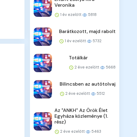
Veronika
1 év ezelőtt
5818
Barátkozott, majd rabolt
1 év ezelőtt
5732
Totálkár
2 éve ezelőtt
5668
Bilincsben az autótolvaj
2 éve ezelőtt
5512
Az "ANKH" Az Örök Élet
Egyháza közleménye (1.
rész)
2 éve ezelőtt
5463