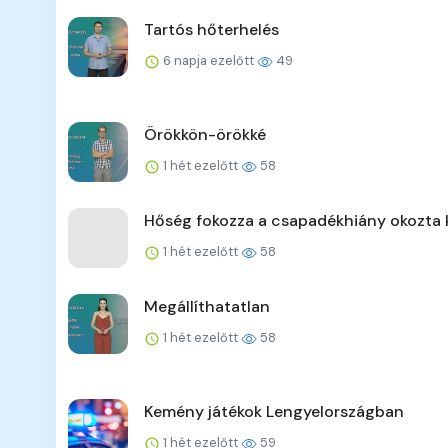
Tartós hőterhelés
6 napja ezelőtt
49
Örökkön-örökké
1 hét ezelőtt
58
Hőség fokozza a csapadékhiány okozta 
1 hét ezelőtt
58
Megállíthatatlan
1 hét ezelőtt
58
Kemény játékok Lengyelországban
1 hét ezelőtt
59