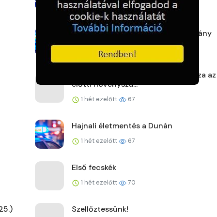
1 hét ezelőtt
59
Zsaruk a körzetből: Borsodi tanulmány
1 hét ezelőtt
60
A szárazság mellett hőség is fokozza az
előtti növényszá...
1 hét ezelőtt
67
Hajnali életmentés a Dunán
1 hét ezelőtt
67
Első fecskék
1 hét ezelőtt
70
25.)
Szellőztessünk!