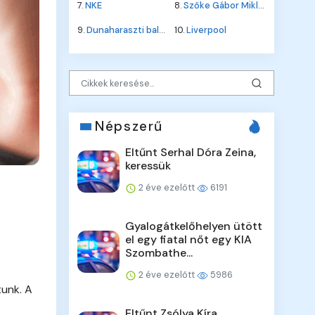
7.
NKE
8.
Szőke Gábor Miklós
9.
Dunaharaszti baleset
10.
Liverpool
Népszerű
Eltűnt Serhal Dóra Zeina,
keressük
2 éve ezelőtt
6191
Gyalogátkelőhelyen ütött
el egy fiatal nőt egy KIA
Szombathe...
2 éve ezelőtt
5986
unk. A
Eltűnt Zsólya Kíra