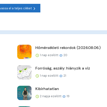
vassa el a teljes cikket
Hőmérsékleti rekordok (2026.08.06.)
1 nap ezelőtt
20
Forróság, aszály: hiányzik a víz
1 nap ezelőtt
21
Kibírhatatlan
2 napja ezelőtt
19