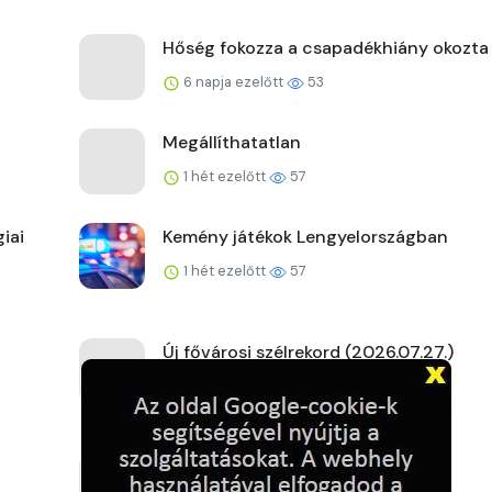
Hőség fokozza a csapadékhiány okozta
6 napja ezelőtt
53
Megállíthatatlan
1 hét ezelőtt
57
iai
Kemény játékok Lengyelországban
1 hét ezelőtt
57
Új fővárosi szélrekord (2026.07.27.)
1 hét ezelőtt
55
A kemence előtt