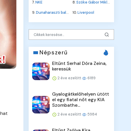
7.
NKE
8.
Szőke Gábor Miklós
9.
Dunaharaszti baleset
10.
Liverpool
Népszerű
Eltűnt Serhal Dóra Zeina,
keressük
2 éve ezelőtt
6189
Gyalogátkelőhelyen ütött
el egy fiatal nőt egy KIA
Szombathe...
lhat
2 éve ezelőtt
5984
Eltűnt Zsólya Kíra