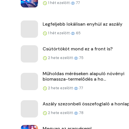
1 hét ezelőtt
77
Legfeljebb lokálisan enyhül az aszály
1 hét ezelőtt
65
Csütörtököt mond ez a front is?
2 hete ezelőtt
75
Műholdas méréseken alapuló növényi
biomassza-termelődés a ho...
2 hete ezelőtt
77
Aszály szezonbeli összefoglaló a honla
2 hete ezelőtt
78
Megvan az aranyérem!