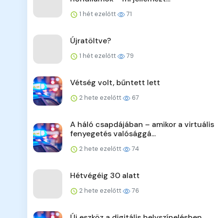
1 hét ezelőtt
71
Újratöltve?
1 hét ezelőtt
79
Vétség volt, bűntett lett
2 hete ezelőtt
67
A háló csapdájában – amikor a virtuális
fenyegetés valósággá...
2 hete ezelőtt
74
Hétvégéig 30 alatt
2 hete ezelőtt
76
Új eszköz a digitális helyszínelésben