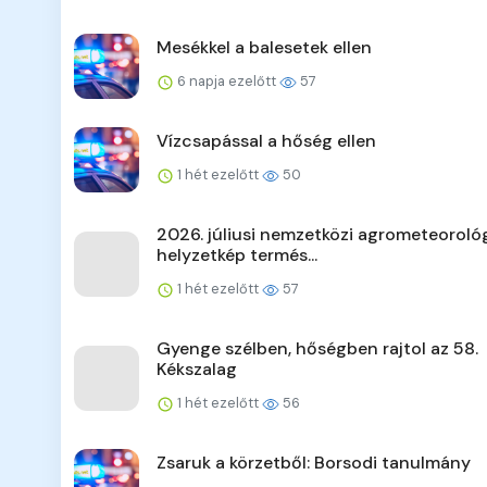
Mesékkel a balesetek ellen
6 napja ezelőtt
57
Vízcsapással a hőség ellen
1 hét ezelőtt
50
2026. júliusi nemzetközi agrometeorológ
helyzetkép termés...
1 hét ezelőtt
57
Gyenge szélben, hőségben rajtol az 58.
Kékszalag
1 hét ezelőtt
56
Zsaruk a körzetből: Borsodi tanulmány