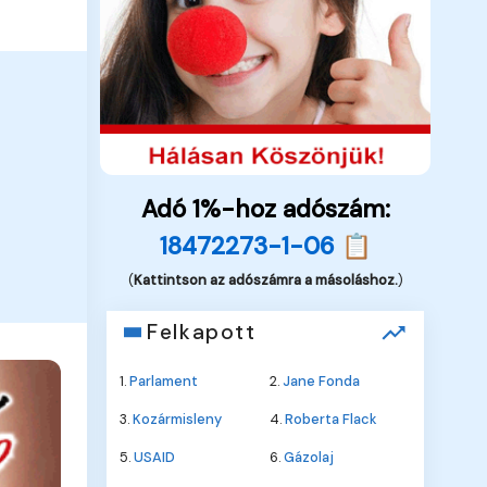
Adó 1%-hoz adószám:
18472273-1-06 📋
(
Kattintson az adószámra a másoláshoz.
)
Felkapott
1.
Parlament
2.
Jane Fonda
3.
Kozármisleny
4.
Roberta Flack
5.
USAID
6.
Gázolaj