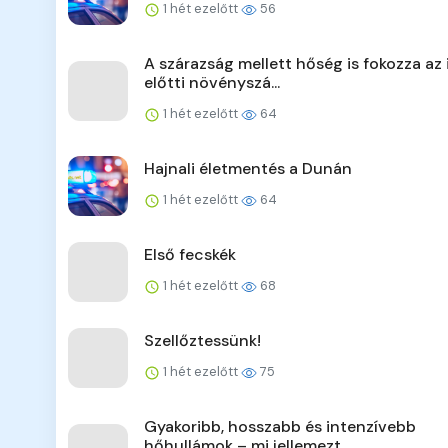
1 hét ezelőtt
56
A szárazság mellett hőség is fokozza az 
előtti növényszá...
1 hét ezelőtt
64
Hajnali életmentés a Dunán
1 hét ezelőtt
64
Első fecskék
1 hét ezelőtt
68
Szellőztessünk!
1 hét ezelőtt
75
Gyakoribb, hosszabb és intenzívebb
hőhullámok – mi jellemezt...