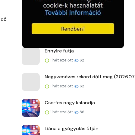
1 hét ezelőtt
63
idő
Nincs nagyobb zsaru!
1 hét ezelőtt
67
Ennyire futja
1 hét ezelőtt
62
Negyvenéves rekord dőlt meg (2026.07.
1 hét ezelőtt
62
Cserfes nagy kalandja
1 hét ezelőtt
86
Liána a gyógyulás útján