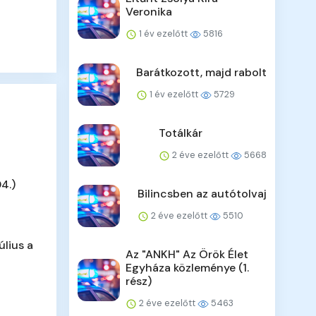
Veronika
1 év ezelőtt
5816
Barátkozott, majd rabolt
1 év ezelőtt
5729
Totálkár
2 éve ezelőtt
5668
4.)
Bilincsben az autótolvaj
2 éve ezelőtt
5510
úlius a
Az "ANKH" Az Örök Élet
Egyháza közleménye (1.
rész)
2 éve ezelőtt
5463