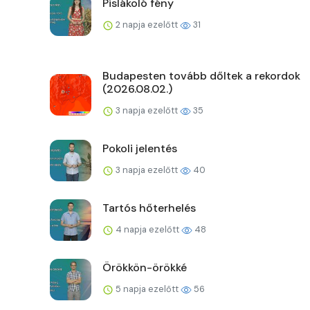
Pislákoló fény
2 napja ezelőtt
31
Budapesten tovább dőltek a rekordok
(2026.08.02.)
3 napja ezelőtt
35
Pokoli jelentés
3 napja ezelőtt
40
Tartós hőterhelés
4 napja ezelőtt
48
Örökkön-örökké
5 napja ezelőtt
56