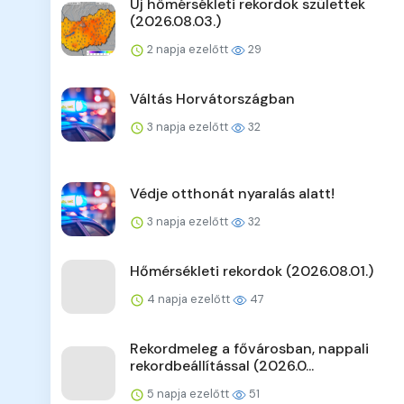
Új hőmérsékleti rekordok születtek
(2026.08.03.)
2 napja ezelőtt
29
Váltás Horvátországban
3 napja ezelőtt
32
Védje otthonát nyaralás alatt!
3 napja ezelőtt
32
Hőmérsékleti rekordok (2026.08.01.)
4 napja ezelőtt
47
Rekordmeleg a fővárosban, nappali
rekordbeállítással (2026.0...
5 napja ezelőtt
51