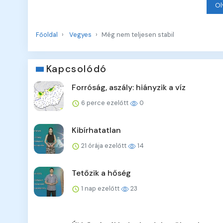
Ol
Főoldal
Vegyes
Még nem teljesen stabil
Kapcsolódó
Forróság, aszály: hiányzik a víz
6 perce ezelőtt
0
Kibírhatatlan
21 órája ezelőtt
14
Tetőzik a hőség
1 nap ezelőtt
23