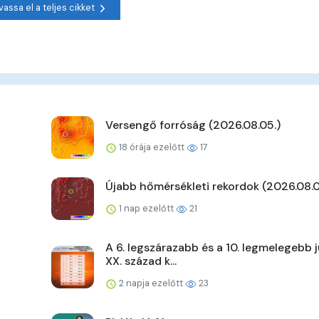
vassa el a teljes cikket
Versengő forróság (2026.08.05.)
18 órája ezelőtt
17
Újabb hőmérsékleti rekordok (2026.08.0
1 nap ezelőtt
21
A 6. legszárazabb és a 10. legmelegebb j
XX. század k...
2 napja ezelőtt
23