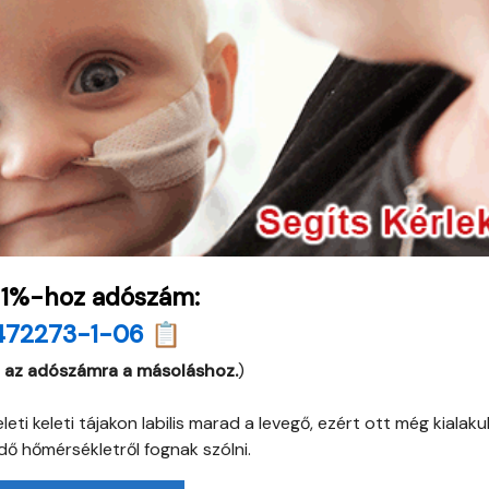
 1%-hoz adószám:
472273-1-06 📋
 az adószámra a másoláshoz.
)
eti keleti tájakon labilis marad a levegő, ezért ott még kialaku
dő hőmérsékletről fognak szólni.