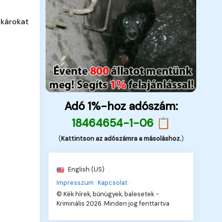
 károkat
Adó 1%-hoz adószám:
18464654-1-06 📋
(
Kattintson az adószámra a másoláshoz.
)
English (US)
Impresszum
·
Kapcsolat
·
© Kék hírek, bűnügyek, balesetek -
Kriminális 2026. Minden jog fenttartva