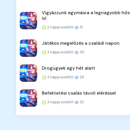
Vigyázzunk egymásra a legnagyobb hő
is!
2 napja ezelőtt
31
Játékos megelőzés a családi napon
3 napja ezelőtt
30
Drogügyek egy hét alatt
3 napja ezelőtt
29
Befektetési csalás távoli eléréssel
3 napja ezelőtt
32