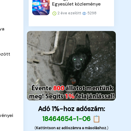
Egyesület közleménye
2 éve ezelőtt
5298
va
özött
Adó 1%-hoz adószám:
vényei
18464654-1-06 📋
(
Kattintson az adószámra a másoláshoz.
)