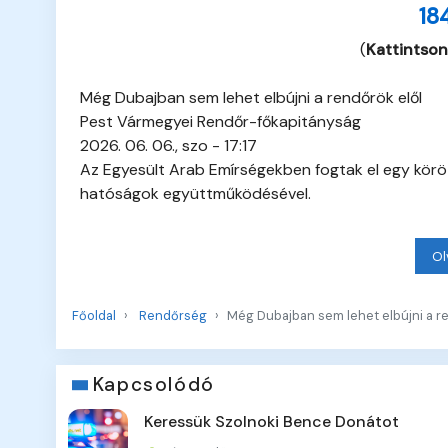
18
(
Kattintson
Még Dubajban sem lehet elbújni a rendőrök elől
Pest Vármegyei Rendőr-főkapitányság
2026. 06. 06., szo - 17:17
Az Egyesült Arab Emírségekben fogtak el egy körözö
hatóságok együttműködésével.
Ol
Főoldal
Rendőrség
Még Dubajban sem lehet elbújni a re
Kapcsolódó
Keressük Szolnoki Bence Donátot