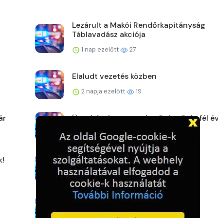
Lezárult a Makói Rendőrkapitányság
Táblavadász akciója
1 nap ezelőtt
27
Elaludt vezetés közben
2 napja ezelőtt
19
ár
Üres házakra utaztak – öt betörés fél év
2 napja ezelőtt
23
k!
Ütéssel rendezte a konfliktust
2 napja ezelőtt
24
Eltűnt Kalányos Cintia
2 napja ezelőtt
25