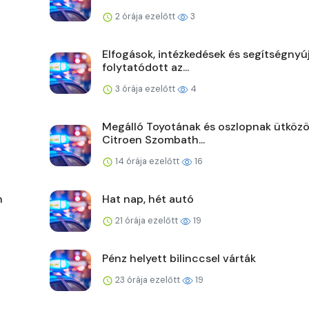
2 órája ezelőtt
3
Elfogások, intézkedések és segítségnyú
folytatódott az...
3 órája ezelőtt
4
Megálló Toyotának és oszlopnak ütközö
Citroen Szombath...
14 órája ezelőtt
16
n
Hat nap, hét autó
21 órája ezelőtt
19
Pénz helyett bilinccsel várták
23 órája ezelőtt
19