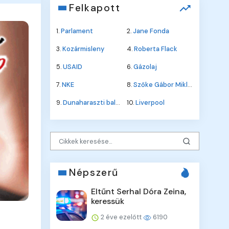
Felkapott
1.
Parlament
2.
Jane Fonda
3.
Kozármisleny
4.
Roberta Flack
5.
USAID
6.
Gázolaj
7.
NKE
8.
Szőke Gábor Miklós
9.
Dunaharaszti baleset
10.
Liverpool
Népszerű
Eltűnt Serhal Dóra Zeina,
keressük
2 éve ezelőtt
6190