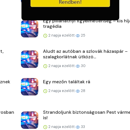
Egy pillanatnyi figyelmetlenség – kis hí
tragédia
2 napja ezelőtt
25
t,
Aludt az autóban a szlovák házaspár –
szalagkorlátnak ütközö...
2 napja ezelőtt
30
űznek
Egy mezőn találtak rá
2 napja ezelőtt
28
árosban
Strandoljunk biztonságosan Pest vár
is!
2 napja ezelőtt
33