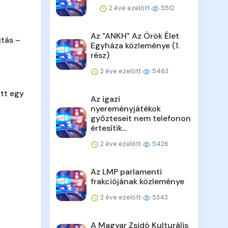
2 éve ezelőtt
5512
Az "ANKH" Az Örök Élet
jtás –
Egyháza közleménye (1.
rész)
2 éve ezelőtt
5463
tt egy
Az igazi
nyereményjátékok
győzteseit nem telefonon
értesítik...
2 éve ezelőtt
5426
Az LMP parlamenti
frakciójának közleménye
2 éve ezelőtt
5343
A Magyar Zsidó Kulturális