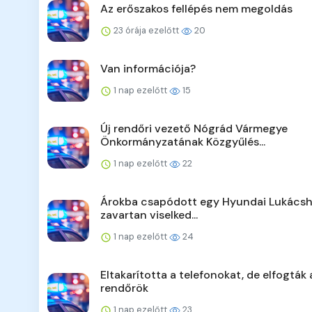
Az erőszakos fellépés nem megoldás
23 órája ezelőtt
20
Van információja?
1 nap ezelőtt
15
Új rendőri vezető Nógrád Vármegye
Önkormányzatának Közgyűlés...
1 nap ezelőtt
22
Árokba csapódott egy Hyundai Lukácsh
zavartan viselked...
1 nap ezelőtt
24
Eltakarította a telefonokat, de elfogták 
rendőrök
1 nap ezelőtt
23