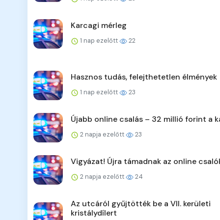
Karcagi mérleg
1 nap ezelőtt
22
Hasznos tudás, felejthetetlen élmények
1 nap ezelőtt
23
Újabb online csalás – 32 millió forint a k
2 napja ezelőtt
23
Vigyázat! Újra támadnak az online csaló
2 napja ezelőtt
24
Az utcáról gyűjtötték be a VII. kerületi
kristálydílert