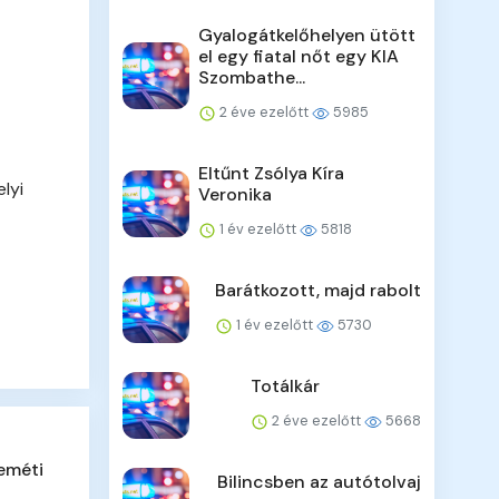
Gyalogátkelőhelyen ütött
el egy fiatal nőt egy KIA
Szombathe...
2 éve ezelőtt
5985
Eltűnt Zsólya Kíra
lyi
Veronika
1 év ezelőtt
5818
Barátkozott, majd rabolt
1 év ezelőtt
5730
Totálkár
2 éve ezelőtt
5668
eméti
Bilincsben az autótolvaj