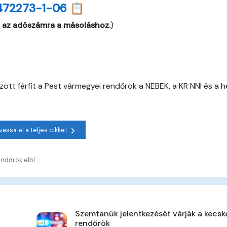
472273-1-06 📋
 az adószámra a másoláshoz.
)
tt férfit a Pest vármegyei rendőrök a NEBEK, a KR NNI és a he
vassa el a teljes cikket
ndőrök elől
Szemtanúk jelentkezését várják a kecsk
rendőrök