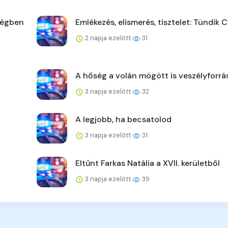
ségben
Emlékezés, elismerés, tisztelet: Tündik C
2 napja ezelőtt
31
A hőség a volán mögött is veszélyforrá
3 napja ezelőtt
32
A legjobb, ha becsatolod
3 napja ezelőtt
31
Eltűnt Farkas Natália a XVII. kerületből
3 napja ezelőtt
39