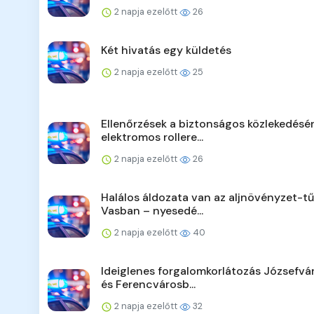
2 napja ezelőtt
26
Két hivatás egy küldetés
2 napja ezelőtt
25
Ellenőrzések a biztonságos közlekedésér
elektromos rollere...
2 napja ezelőtt
26
Halálos áldozata van az aljnövényzet-t
Vasban – nyesedé...
2 napja ezelőtt
40
Ideiglenes forgalomkorlátozás Józsefv
és Ferencvárosb...
2 napja ezelőtt
32