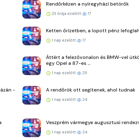
Rendőrkézen a nyíregyházi betörők
23 órája ezelőtt
17
Ketten őrizetben, a lopott pénz lefoglal
1 nap ezelőtt
17
Áttért a felezővonalon és BMW-vel ütk
egy Opel a 87-es ...
1 nap ezelőtt
29
ázán -
A rendőrök ott segítenek, ahol tudnak
1 nap ezelőtt
24
a
Veszprém vármegye augusztusi rendez
1 nap ezelőtt
24