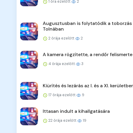
1 óra ezelőtt
2
Augusztusban is folytatódik a toborzás
Tolnában
2 órája ezelőtt
2
A kamera rögzítette, a rendőr felismerte
4 órája ezelőtt
3
Kiürítés és lezárás az I. és a XI. kerületbe
17 órája ezelőtt
9
Ittasan indult a kihallgatására
22 órája ezelőtt
19