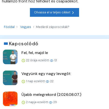
hullámzó front hoz felhőket és csapadékot.
Olvassa el a teljes cikket
Főoldal
Vegyes
Medárdi záporocskák?
Kapcsolódó
Fel, fel, majd le
22 órája ezelőtt
13
Vegyünk egy nagy levegőt
1 nap ezelőtt
22
Újabb melegrekord (2026.08.07.)
2 napja ezelőtt
29