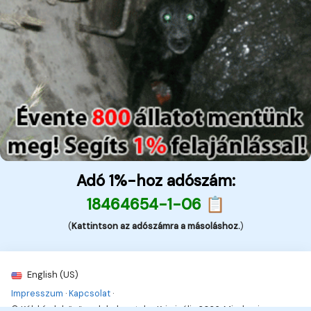
Adó 1%-hoz adószám:
18464654-1-06 📋
(
Kattintson az adószámra a másoláshoz.
)
English (US)
Impresszum
·
Kapcsolat
·
© Kék hírek, bűnügyek, balesetek - Kriminális 2026. Minden jog