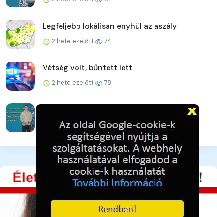
Legfeljebb lokálisan enyhül az aszály
2 hete ezelőtt
74
Vétség volt, bűntett lett
2 hete ezelőtt
78
Csütörtököt mond ez a front is?
2 hete ezelőtt
80