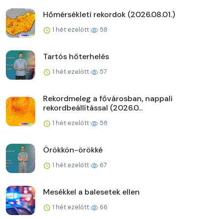
Hőmérsékleti rekordok (2026.08.01.)
1 hét ezelőtt
58
Tartós hőterhelés
1 hét ezelőtt
57
Rekordmeleg a fővárosban, nappali
rekordbeállítással (2026.0...
1 hét ezelőtt
58
Örökkön-örökké
1 hét ezelőtt
67
Mesékkel a balesetek ellen
1 hét ezelőtt
66