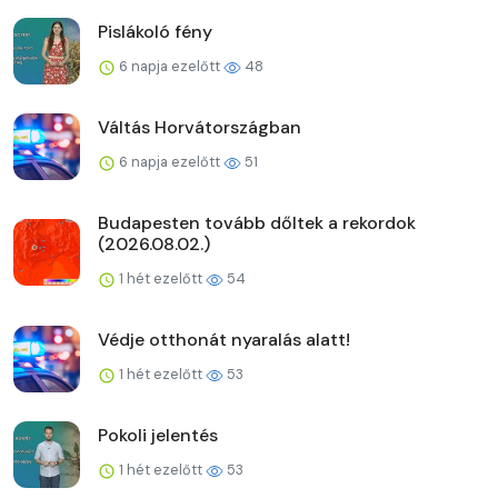
Pislákoló fény
6 napja ezelőtt
48
Váltás Horvátországban
6 napja ezelőtt
51
Budapesten tovább dőltek a rekordok
(2026.08.02.)
1 hét ezelőtt
54
Védje otthonát nyaralás alatt!
1 hét ezelőtt
53
Pokoli jelentés
1 hét ezelőtt
53