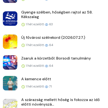
Gyenge szélben, hőségben rajtol az 58.
Kékszalag
1 hét ezelőtt
63
Új fővárosi szélrekord (2026.07.27.)
1 hét ezelőtt
64
Zsaruk a körzetből: Borsodi tanulmány
1 hét ezelőtt
64
A kemence előtt
1 hét ezelőtt
71
A szárazság mellett hőség is fokozza az idő
előtti növényszá...