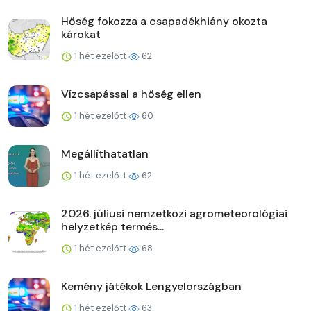
Hőség fokozza a csapadékhiány okozta
károkat
1 hét ezelőtt
62
Vízcsapással a hőség ellen
1 hét ezelőtt
60
Megállíthatatlan
1 hét ezelőtt
62
2026. júliusi nemzetközi agrometeorológiai
helyzetkép termés...
1 hét ezelőtt
68
Kemény játékok Lengyelországban
1 hét ezelőtt
63