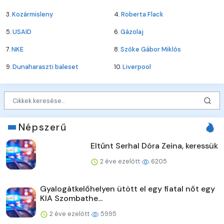
3.
Kozármisleny
4.
Roberta Flack
5.
USAID
6.
Gázolaj
7.
NKE
8.
Szőke Gábor Miklós
9.
Dunaharaszti baleset
10.
Liverpool
Népszerű
Eltűnt Serhal Dóra Zeina, keressük
2 éve ezelőtt
6205
Gyalogátkelőhelyen ütött el egy fiatal nőt egy
KIA Szombathe...
2 éve ezelőtt
5995