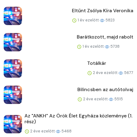
Eltűnt Zsólya Kíra Veronika
1 év ezelőtt
5823
Barátkozott, majd rabolt
1 év ezelőtt
5738
Totálkár
2 éve ezelőtt
5677
Bilincsben az autótolvaj
2 éve ezelőtt
5515
Az "ANKH" Az Örök Élet Egyháza közleménye (1.
rész)
2 éve ezelőtt
5468