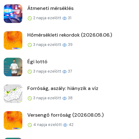
Átmeneti mérséklés
2 napja ezelőtt
31
Hőmérsékleti rekordok (2026.08.06.)
3 napja ezelőtt
39
Égi lottó
3 napja ezelőtt
37
Forróság, aszály: hiányzik a víz
3 napja ezelőtt
38
Versengő forróság (2026.08.05.)
4 napja ezelőtt
42