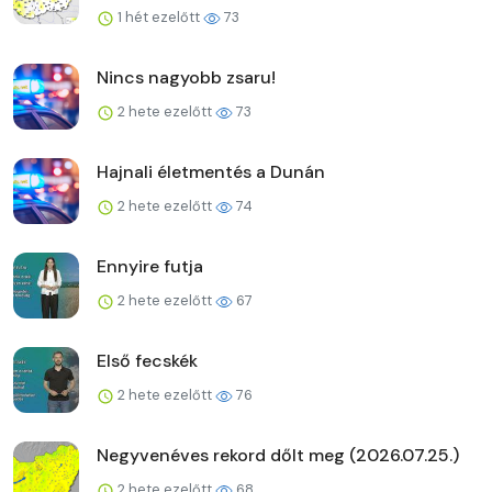
1 hét ezelőtt
73
Nincs nagyobb zsaru!
2 hete ezelőtt
73
Hajnali életmentés a Dunán
2 hete ezelőtt
74
Ennyire futja
2 hete ezelőtt
67
Első fecskék
2 hete ezelőtt
76
Negyvenéves rekord dőlt meg (2026.07.25.)
2 hete ezelőtt
68