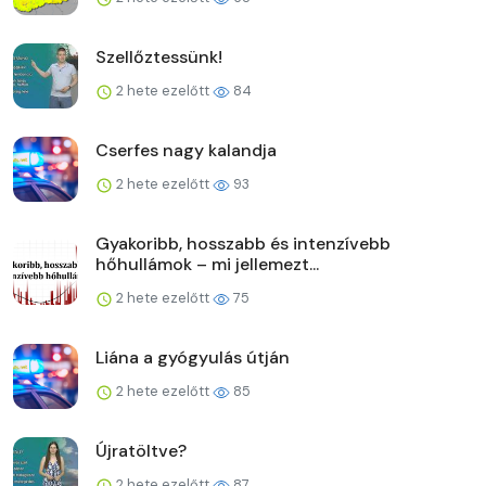
Szellőztessünk!
2 hete ezelőtt
84
Cserfes nagy kalandja
2 hete ezelőtt
93
Gyakoribb, hosszabb és intenzívebb
hőhullámok – mi jellemezt...
2 hete ezelőtt
75
Liána a gyógyulás útján
2 hete ezelőtt
85
Újratöltve?
2 hete ezelőtt
87