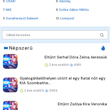
5.
USAID
6.
Gázolaj
7.
NKE
8.
Szőke Gábor Miklós
9.
Dunaharaszti baleset
10.
Liverpool
Népszerű
Eltűnt Serhal Dóra Zeina, keressük
2 éve ezelőtt
6189
Gyalogátkelőhelyen ütött el egy fiatal nőt egy
KIA Szombathe...
2 éve ezelőtt
5984
Eltűnt Zsólya Kíra Veronika