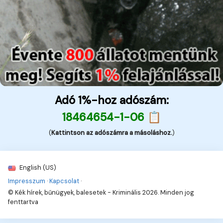
Adó 1%-hoz adószám:
18464654-1-06 📋
(
Kattintson az adószámra a másoláshoz.
)
English (US)
Impresszum
·
Kapcsolat
·
© Kék hírek, bűnügyek, balesetek - Kriminális 2026. Minden jog
fenttartva