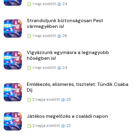
1 nap ezelőtt
24
Strandoljunk biztonságosan Pest
vármegyében is!
1 nap ezelőtt
26
Vigyázzunk egymásra a legnagyobb
hőségben is!
1 nap ezelőtt
24
Emlékezés, elismerés, tisztelet: Tündik Csaba
Díj
2 napja ezelőtt
25
Játékos megelőzés a családi napon
2 napja ezelőtt
23