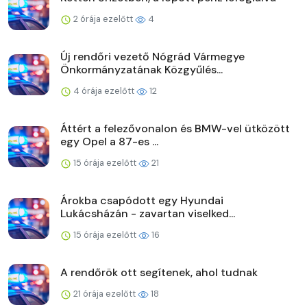
2 órája ezelőtt
4
Új rendőri vezető Nógrád Vármegye
Önkormányzatának Közgyűlés...
4 órája ezelőtt
12
Áttért a felezővonalon és BMW-vel ütközött
egy Opel a 87-es ...
15 órája ezelőtt
21
Árokba csapódott egy Hyundai
Lukácsházán - zavartan viselked...
15 órája ezelőtt
16
A rendőrök ott segítenek, ahol tudnak
21 órája ezelőtt
18