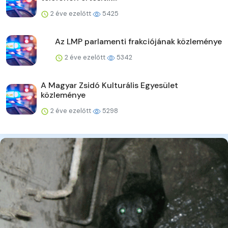
2 éve ezelőtt
5425
Az LMP parlamenti frakciójának közleménye
2 éve ezelőtt
5342
A Magyar Zsidó Kulturális Egyesület
közleménye
2 éve ezelőtt
5298