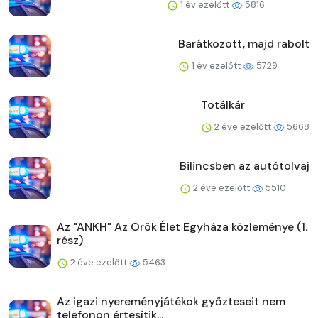
1 év ezelőtt
5816
Barátkozott, majd rabolt
1 év ezelőtt
5729
Totálkár
2 éve ezelőtt
5668
Bilincsben az autótolvaj
2 éve ezelőtt
5510
Az "ANKH" Az Örök Élet Egyháza közleménye (1.
rész)
2 éve ezelőtt
5463
Az igazi nyereményjátékok győzteseit nem
telefonon értesítik...