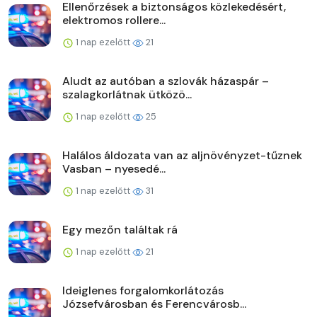
Ellenőrzések a biztonságos közlekedésért,
elektromos rollere...
1 nap ezelőtt
21
Aludt az autóban a szlovák házaspár –
szalagkorlátnak ütközö...
1 nap ezelőtt
25
Halálos áldozata van az aljnövényzet-tűznek
Vasban – nyesedé...
1 nap ezelőtt
31
Egy mezőn találtak rá
1 nap ezelőtt
21
Ideiglenes forgalomkorlátozás
Józsefvárosban és Ferencvárosb...