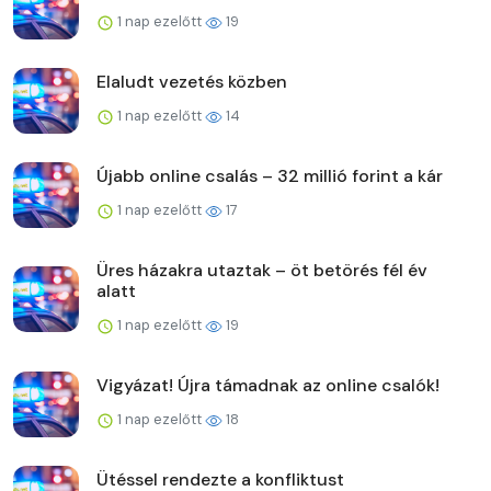
1 nap ezelőtt
19
Elaludt vezetés közben
1 nap ezelőtt
14
Újabb online csalás – 32 millió forint a kár
1 nap ezelőtt
17
Üres házakra utaztak – öt betörés fél év
alatt
1 nap ezelőtt
19
Vigyázat! Újra támadnak az online csalók!
1 nap ezelőtt
18
Ütéssel rendezte a konfliktust