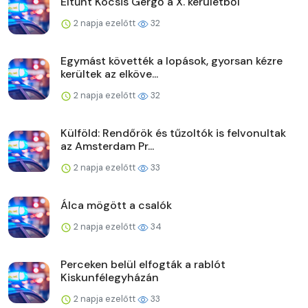
Eltűnt Kocsis Gergő a X. kerületből
2 napja ezelőtt
32
Egymást követték a lopások, gyorsan kézre
kerültek az elköve...
2 napja ezelőtt
32
Külföld: Rendőrök és tűzoltók is felvonultak
az Amsterdam Pr...
2 napja ezelőtt
33
Álca mögött a csalók
2 napja ezelőtt
34
Perceken belül elfogták a rablót
Kiskunfélegyházán
2 napja ezelőtt
33