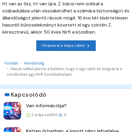
Itt van az ősz, itt van újra. Z. bácsi nem sokkal a
szabadulása után visszakerülhet a számára biztonságot és
állandóságot jelentő rácsok mögé. 16 éve két kísértetiesen
hasonló bűncselekményt követett el egy szintén Z.
keresztnevű, akkor 50 éves férfi a közelben.
Olvassa el a teljes cikket
Főoldal
Rendőrség
Maszk nélkül jelezte a boltban, hogy ő egy rabló és megvárta a
rendőröket egy férfi Szombathelyen
Kapcsolódó
Van információja?
2 órája ezelőtt
4
Ketten őrizetben, a lopott pénz lefoglalva