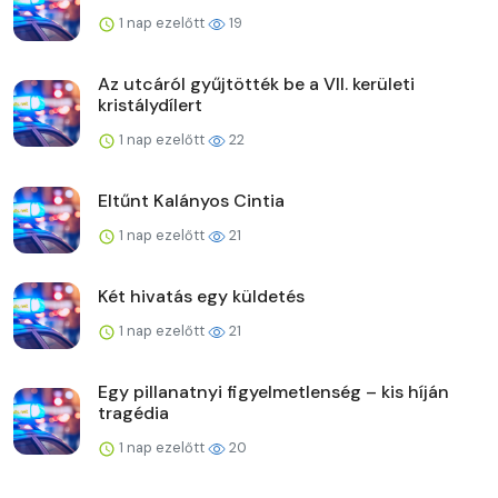
1 nap ezelőtt
19
Az utcáról gyűjtötték be a VII. kerületi
kristálydílert
1 nap ezelőtt
22
Eltűnt Kalányos Cintia
1 nap ezelőtt
21
Két hivatás egy küldetés
1 nap ezelőtt
21
Egy pillanatnyi figyelmetlenség – kis híján
tragédia
1 nap ezelőtt
20